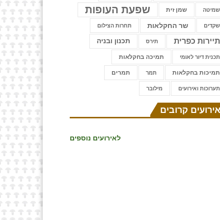
שפעת העופות
שמן זית
מיטה
שר החקלאות
קדים
תחרות הצילום
יירות כפרית
תכנון ובניה
תירס
תמיכה בחקלאות
כנית דיור לאומי
מיכות בחקלאות
תמרים
תמר
ערוכות ואירועים
⁨מילובר
ירועים קרובים
לאירועים נוספים