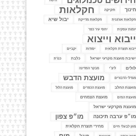
ידושים טכנולוגים
חיטה
חקלאות
ינוך
חקיקה
יבול שיא
קלאות אורגנית
חקלאות מדייקת
זמות עסקית
יחסי עיר כפר
יבוא וייצוא
יבוא תוצרת חקלאית
יסודות
יקביים
שיבת מועצת מקרעי ישראל
כלבת
כנרת
ולים
ליצ׳י
מבקר המדינה
מועצת הדבש
גדלי הדבורים
ועצת החלב
מועצת הכפרים
מועצת הלול
מועצת הצמחים
ועצת המים
ועצת מקרקעי ישראל
מו״פ צפון
ו״פ ערבה תיכונה
מחירי תוצרת חקלאית
זון לבעלי חיים
מים
מיגל