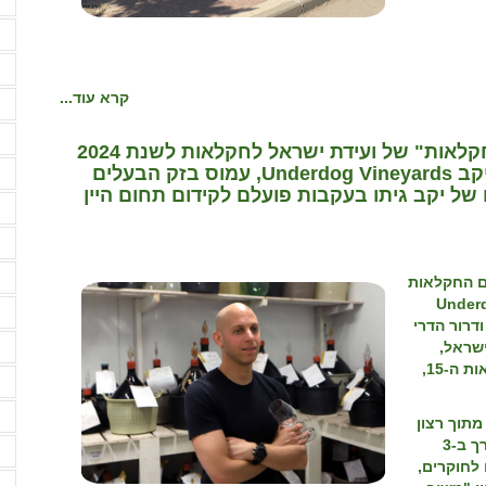
ח
ח
ח
קרא עוד...
י
י
ברשימת "הצעירים והצעירות המבטיחים בחקלאות" של ועידת ישראל לחקלאות לשנת 2024
נבחרו הייננים דרור אנגלשטיין הבעלים של יקב Underdog Vineyards, עמוס בזק הבעלים
י
 של יקב גיתו בעקבות פועלם לקידום תחום היין
י
ל
מ
ם החקלאות
Under
מ
דרור הדרי
ישראל,
מ
כחקלאים צעירים מתחת לגיל 40 בוועידת ישראל לחקלאות ה-15,
מ
מ
מתוך רצון
להשפיע על עיצוב עתיד החקלאות בישראל. בטקס שנערך ב-3
מ
ם שהפכו לחוקרים,