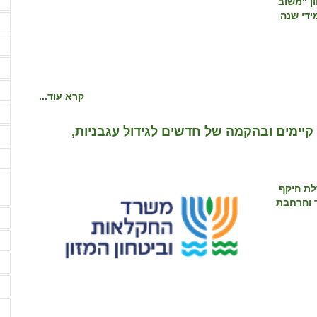
ן "משוב
מ
ם מידי שנה
מ
מ
מ
מ
קרא עוד...
מ
יימים ובהקמה של חדשים לגידול עגבניות,
מ
מ
טרה: הגדלת היקף
 והרחבת
נ
נ
ע
ע
ע