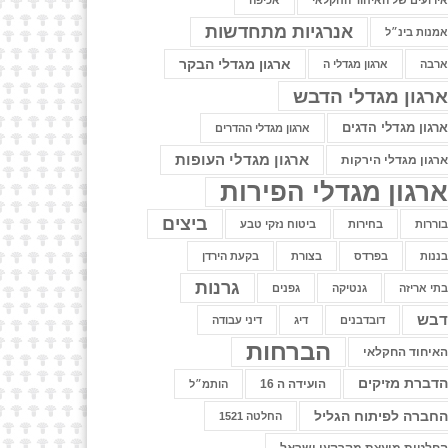
ירועים של האיחוד החקלאי
אכיפה
אנרגיות מתחדשות
מנות בינ״ל
ארגון מגדלי הבקר
רבה
ארגון מגדלי ה
רגון מגדלי הדבש
רגון מגדלי הדגים
ארגון מגדלי ההדרים
ארגון מגדלי העופות
רגון מגדלי הירקות
רגון מגדלי הפירות
ביצים
וררות
בחירות
ביטוח נזקי טבע
ננות
בפרדס
בצורת
בקעת הירדן
גרנות
תי אריזה
גנטיקה
גפנים
בש
דובדבנים
דיג
דיני עבודה
הברחות
איחוד החקלאי
דברת מזיקים
הועידה ה 16
הותמ״ל
חברה לפיתוח הגליל
החלטה 1521