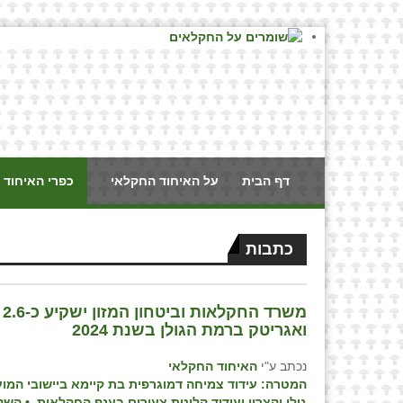
דף הבית
על האיחוד החקלאי
כפרי האיחוד 
כתבות
מ
ואגריטק ברמת הגולן בשנת 2024
נכתב ע"י
האיחוד החקלאי
המטרה: עידוד צמיחה דמוגרפית בת קיימא ביישובי המוע
גולן וקצרין
ועידוד קליטת צעירים בענף החקלאות •
השקע