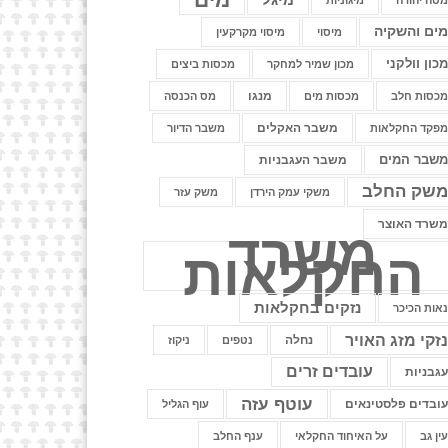
טה יהודה
מיגוניות
ים והשקיה
מיסוי
מיסוי מקרקעין
כון וולקני
מכון שמיר למחקר
מכסות ביצים
מנגו
כסות חלב
מכסות מים
מס הכנסה
משבר האקלים
פקד החקלאות
משבר הדיור
שבר המים
משבר העגבניות
שק החלב
משקי עמק הירדן
משק עזר
שרד האוצר
משרד
החקלאות
נזקים בחקלאות
אות הכיכר
זקי מזג האויר
נחלה
נטפים
ניקוז
עובדים זרים
גבניות
עוטף עזה
ובדים פלסטינאים
עוף הגליל
ין גב
על האיחוד החקלאי
ענף החלב