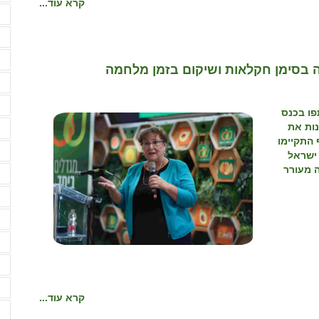
קרא עוד...
ע
פ
פ
 בסימן חקלאות ושיקום בזמן מלחמה
צ
ק
ו בכנס
נות את
ק
התקיימו
ק
 ישראל
ה מעורר
ק
ר
ר
ר
ש
ש
קרא עוד...
ש