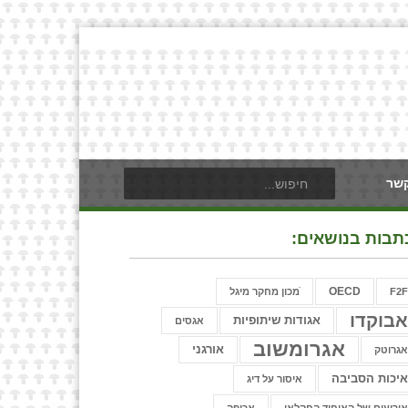
קשר
תבות בנושאים:
OECD
F2
ֿמכון מחקר מיגל
בוקדו
אגודות שיתופיות
אגסים
אגרומשוב
אורגני
גרוטק
יכות הסביבה
איסור על דיג