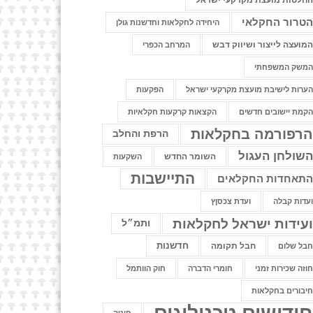
חלטות מועצת מקרקעי ישראל
טרור החקלאי
היחידה לחקלאות וחדשנות גולן
מועצה לייצור ושיווק דבש
המרחב הכפרי
משק המשפחתי
ערות לישיבת מועצת מקרקעי ישראל
הפקעות
קמת יישובים חדשים
הקצאות קרקעות חקלאיות
רפורמה בחקלאות
הרפת והחלב
שולחן העגול
השומר החדש
השקעות
התיישבות
תאחדות החקלאים
עדות קבלה
ועדת צכסןץ
עידות ישראל לחקלאות
ותמ״ל
חדשנות
חבל תקומה
בל שלום
וזה שכירות זמני
חומרי הדברה
חוק הוותמל
יבורים בחקלאות