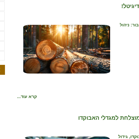
יגיטל!
ש
ש
ר: ניהול
ת
ת
ת
ת
א
קרא עוד...
וצלחת למגדלי האבוקדו
 כ-240 אלף טון אבוקדו, גידול