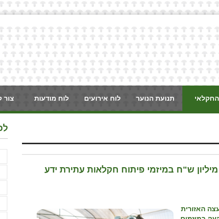
החקלאי
תנועת הנוער
לוח אירועים
לוח מודעות
צור 
לכ
F
שרד החקלאות וביטחון המזון ישקיע כ-2.6 מיליון ש"ח במיזמי פיתוח חקלאות עתירת ידע
א
א
א
צה האזורית
ה במיזמים