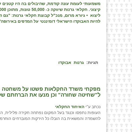
משמעותי לעומת עונה קודמת, שהיבולים בה היו קטנים 
ליצוא • גיורא מרום, מנכ"ל קבוצת חקלאי גרנות: "גם ה
להיות האבוקדו הישראלי דומיננטי על המדפים באירופה"
תגיות:
גרנות
אבוקדו
ל"שחיטה שחורה" וכן מנעו את הברחתם של כ-8 טונות ירקות משטחי הרשות הפלס
נכתב ע"י
האיחוד החקלאי
העופות נתפסו וכנגד בעל המקום נפתחה חקירה פלילית, הי
להשמדה והמשאית בה הובלו כל הירקות המוברחים הוחרמ