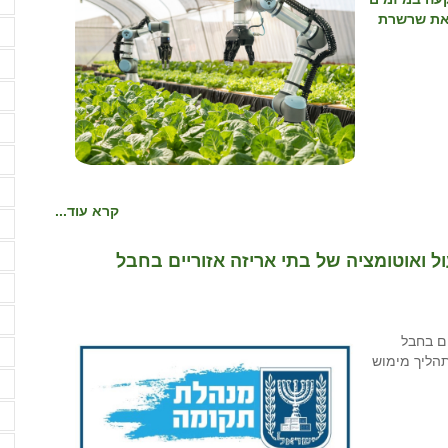
א
 את שרשרת
א
א
א
א
א
א
קרא עוד...
ב
ב
 עד 40 מיליון ₪ לייעול ואוטומציה של בתי אריזה אזוריים בחבל
ב
ד
ים בחבל
ה
סגרת תהליך מימוש
ה
ה