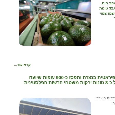
עקב חום
קיצוני. חקלאי גרנות שיווקה כ- 50,000 טונות, מתוכן 32,000 טונות
שנה צפוי
קרא עוד...
מפקחי משרד החקלאות פשטו על משחטה פיראטית בנצרת ותפסו כ-900 עופות שיועדו
טינית
רקות הועברו
ה