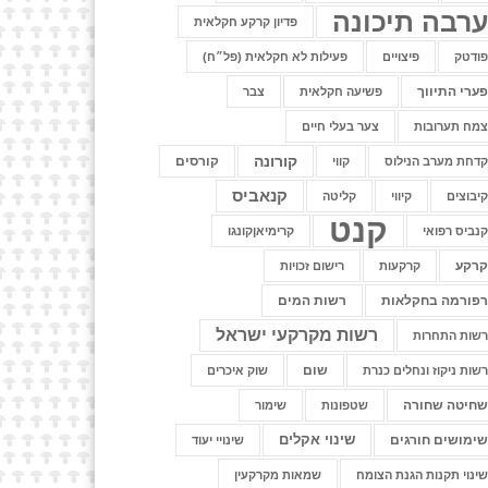
רבה תיכונה
פדיון קרקע חקלאית
ודטק
פיצויים
פעילות לא חקלאית (פל״ח)
ערי התיווך
פשיעה חקלאית
צבר
מח תערובות
צער בעלי חיים
קורונה
קורסים
דחת מערב הנילוס
קווי
קנאביס
יבוצים
קיווי
קליטה
קנט
נביס רפואי
קרימיאןקונגו
רקע
קרקעות
רישום זכויות
פורמה בחקלאות
רשות המים
רשות מקרקעי ישראל
שות התחרות
שום
שות ניקוז ונחלים כנרת
שוק איכרים
חיטה שחורה
שטפונות
שימור
שינוי אקלים
ימושים חורגים
שינויי יעוד
ינוי תקנות הגנת הצומח
שמאות מקרקעין