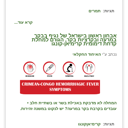
תגיות:
תמרים
קרא עוד...
אבחון ראשון בישראל של נגיף בבקר
במרעה ובקרציות בקר, הגורם למחלת
קדחת דימומית קרימיאן-קונגו
נכתב ע"י
האיחוד החקלאי
המחלה לא מדבקת באכילת בשר או בשתיית חלב •
עובדים בקרבת בקר במרעה? יש לנקוט במשנה זהירות.
תגיות:
קרימיאןקונגו