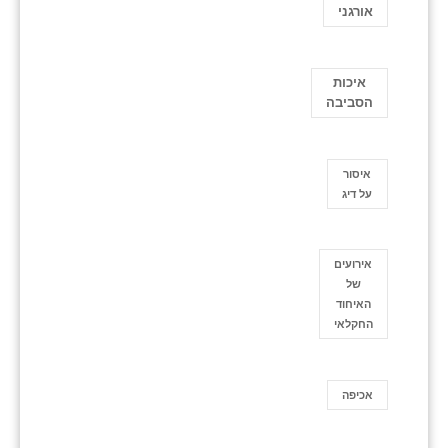
אורגני
איכות
הסביבה
איסור
על דיג
אירועים
של
האיחוד
החקלאי
אכיפה