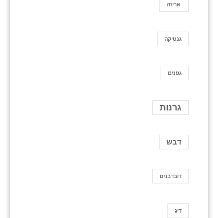
אריזה
גנטיקה
גפנים
גרנות
דבש
דובדבנים
דיג