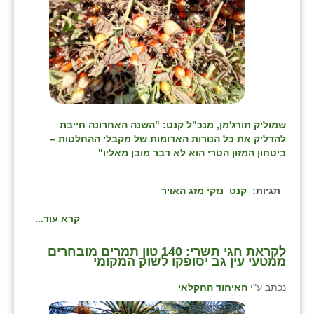
כפר הרי״ף
כפר מישר
כפר מע״ש
כפר מרדכי
כפר סבא (אגרא)
שמוליק תורג'מן, מנכ"ל קנט: "השנה האחרונה חייבת
להדליק את כל הנורות האדומות של מקבלי ההחלטות –
כפר שמריהו
ביטחון המזון הטרי הוא לא דבר מובן מאליו"
מגשימים
תגיות:
קנט
נזקי מזג האויר
מישר
קרא עוד...
מכורה
לקראת חגי תשרי: 140 טון תמרים מובחרים
מנחמיה
ממטעי עין גב יסופקו לשוק המקומי
נכתב ע"י
האיחוד החקלאי
נאות הכיכר