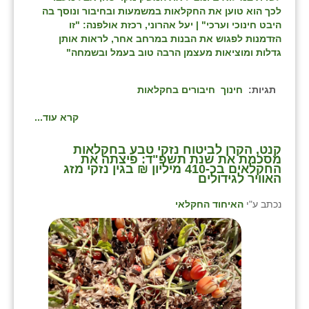
לכך הוא טוען את החקלאות במשמעות ובחיבור ונוסך בה
זוהר
היבט חינוכי וערכי" | יעל אהרוני, רכזת אולפנה: "זו
הזדמנות לפגוש את הבנות במרחב אחר, לראות אותן
הדר עם
גדלות ומוציאות מעצמן הרבה טוב בעמל ובשמחה"
חבצלת השרון
תגיות:
חינוך
חיבורים בחקלאות
חמרה
קרא עוד...
חרב לאת
קנט, הקרן לביטוח נזקי טבע בחקלאות
יבול (מורג)
מסכמת את שנת תשפ"ד: פיצתה את
החקלאים בכ-410 מיליון ₪ בגין נזקי מזג
האוויר לגידולים
יקנעם
נכתב ע"י
האיחוד החקלאי
כליל
יד השמונה
כפר אביב
כפר ביאליק