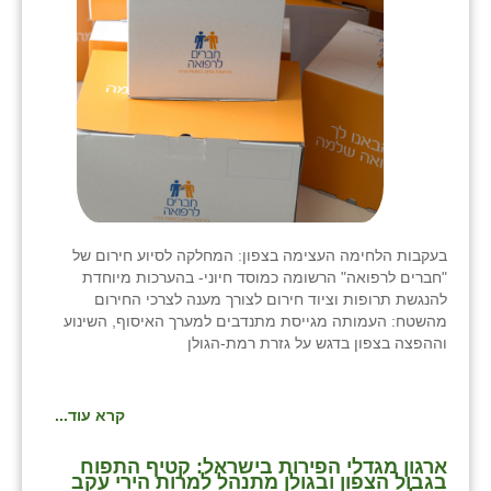
בעקבות הלחימה העצימה בצפון: המחלקה לסיוע חירום של
"חברים לרפואה" הרשומה כמוסד חיוני- בהערכות מיוחדת
להנגשת תרופות וציוד חירום לצורך מענה לצרכי החירום
מהשטח: העמותה מגייסת מתנדבים למערך האיסוף, השינוע
וההפצה בצפון בדגש על גזרת רמת-הגולן
קרא עוד...
ארגון מגדלי הפירות בישראל: קטיף התפוח
בגבול הצפון ובגולן מתנהל למרות הירי עקב