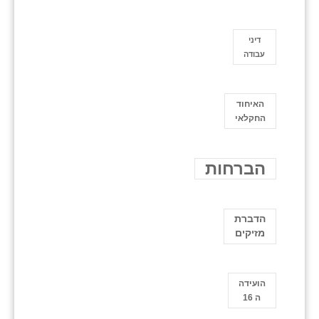
דיני
עבודה
האיחוד
החקלאי
הברחות
הדברת
מזיקים
הועידה
ה 16