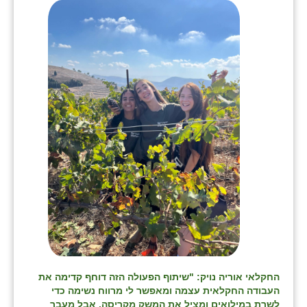
בני ציון
בצרה
בקעות
ֿגבעת שפירא
גן הדרום
גן השומרון
גני עם
גני יהודה
גנות
ורד יריחו
החקלאי אוריה נויק: "שיתוף הפעולה הזה דוחף קדימה את
העבודה החקלאית עצמה ומאפשר לי מרווח נשימה כדי
דקל
לשרת במילואים ומציל את המשק מקריסה, אבל מעבר