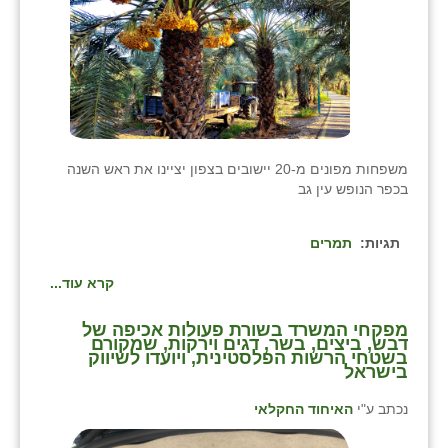
נווה אטי״ב
נהריה (אג״ש)
ניר צבי
עין חצבה
עין תמר
משפחות מפונים מ-20 יישובים בצפון יציינו את ראש השנה
בכפר הנופש עין גב
עמרים
קורנית
תגיות:
תמרים
קלחים
קרא עוד...
רועי
מפקחי המשרד בשורת פעולות אכיפה של
דבש, ביצים, בשר, דגים וירקות, שמקורם
בשטחי הרשות הפלסטינית, ויועדו לשיווק
רימונים
בישראל
רמות השבים
נכתב ע"י
האיחוד החקלאי
רמת הדר