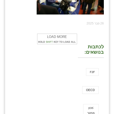
26 פבר 2025
LOAD MORE
HOLD
SHIFT
KEY TO LOAD ALL
לכתבות
בנושאים:
F2F
OECD
ֿמכון
מחקר