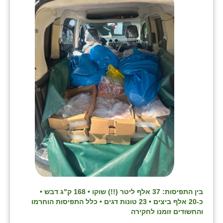
שבי ציון
שדה ורבורג
שדה צבי
שדמה
שכניה
תלמי יוסף
בוסתן הגליל
בין התפיסות: 37 אלף ליטר (!!) שוקו • 168 ק"ג דבש •
כ-20 אלף ביצים • 23 טונות דגים • כלל התפיסות הוחרמו
והחשודים זומנו לחקירה