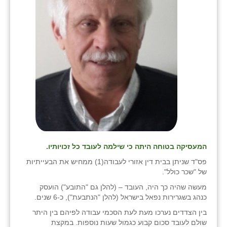
נווה אטי״ב
נהריה (אג״ש)
ניר צבי
עין חצבה
עין תמר
עמרים
קורנית
קלחים
המעסיקה בטוחה היתה כי שילמה לעובד כל זכויותיו.
פס"ד שניתן בבית דין אזורי לעבודה(1) ממחיש את הבעייתיות
רועי
של "שכר כולל".
רימונים
מעשה שהיה כך היה, העובד – (להלן גם "התובע") הועסק
כנהג בשגרירות נפאל בישראל (להלן "הנתבעת"), כ-6 שנים.
רמות השבים
בין הצדדים נערכו מעת לעת הסכמי עבודה לפיהם בין היתר
שולם לעובד סכום קבוע כגמול שעות נוספות. במקצת
רמת הדר