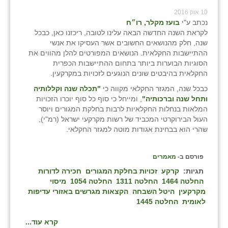
10 אוק 2016
נכתב ע"י
בועז מקלר, רו״ח
לקראת השנה החדשה הבאה עלינו לטובה, ריכזנו כאן, כבכל
שנה, חלק מהנושאים החשובים אשר העסיקו את אנשי
ההתיישבות החקלאית. הנושאים המפורטים להלן מהווים את
הסוגיות הבוערות ביותר בתחום ההתיישבות הכפרית
החקלאית בהיבטים שונים הנוגעים לזכויות במקרקעין.
כבכל שנה, המגזר החקלאי מקווה כי
"תכלה שנה וקללותיה
ותחל שנה וברכותיה"
, ומייחל כי סוף כל סוף יוכרו הזכויות
המלאות בנחלות החקלאיות לרבות בחלקת המגורים ויוסר
העול הבירוקרטי המכביד של רשות מקרקעי ישראל (רמ"י),
שהרי הוא בבחינת אגודות מוטה למגזר החקלאי.
פורסם ב-
מאמרים
תגיות:
קרקע
זכויות בחלקת המגורים
חכירה לדורות
החלטה 1464
החלטה 1311
החלטה 1054
מיסוי
מקרקעין
היטל השבחה
הקצאות מגרשים באזורי עדיפות
לאומית
החלטה 1445
קרא עוד...