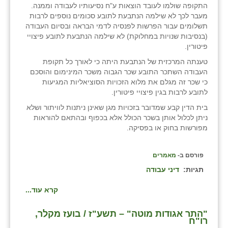
התקופה שולמו לעובד הוצאות ע"ח נסיעותיו לעבודה וממנה.
מעבר לכך לא שילמה הנתבעת לתובע סכומים נוספים לרבות
שבי ציון
תשלומים עבור הפרשות לפנסיה לדמי הבראה ובסיום העבודה
(בנסיבות שנויות במחלוקת) לא שילמה הנתבעת לתובע פיצויי
שדה ורבורג
פיטורין.
שדה צבי
טענתה המרכזית של הנתבעת היתה כי לאורך כל תקופת
העבודה השתכר התובע שכר הגבוה משכר המינימום והוסכם
שדמה
כי שכר זה מגלם את מלוא הזכויות הסוציאליות המגיעות
לתובע לרבות בגין פיצויי פיטורין.
שכניה
בית הדין קבע שמדובר בזכויות מגן שאינן ניתנות לוויתור ושלא
ניתן לכלול אותן בשכר הכולל אלא בכפוף ובהתאם להוראות
תלמי יוסף
מפורשות בחוק או בפסיקה.
בוסתן הגליל
פורסם ב-
מאמרים
תגיות:
דיני עבודה
קרא עוד...
"התר אגודות מוטה" – תשע"ז / בועז מקלר,
רו"ח