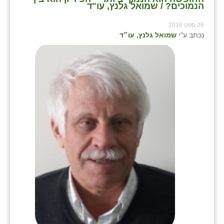
הנמוכים? / שמואל גלנץ, עו"ד
26 ספט 2016
נכתב ע"י
שמואל גלנץ, עו״ד