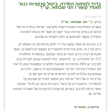
בדרך למתווה הסדרה, ביטול סנקציות כנגד
תאגיד קשור / חגי שבתאי, עו״ד
18 ספט 2016
נכתב ע"י
חגי שבתאי, עו״ד
בשנים האחרונות נוקטת רשות מקרקעי ישראל במדיניות של
עיכובים במתן שירות כנגד ישובים אשר לא נכנסו למתווה
הסדרה בקשר לשימושים הלא חקלאיים שלהם.
בין העיכובים אשר ננקטו על ידי חלק מהמרחבים העסקיים,
ניתן לציין אי מתן שירותים לתאגידים הקשורים לישובים, אשר
פעמים רבות הינם חוכרים בפני עצמם, במסגרת החלטות
717 על גלגוליהן. כך, לדוגמא, יכלו למצוא עצמן חברות בהן
לקיבוץ יש 26% מהזכויות מנועות מלערוך עסקאות ענק כל עוד
לא הוסדרו שירותי וטרינר והקוסמטיקאית בישוב, הליכים
שמטבעם עלולים לארוך חודשים ארוכים ואף שנים.
מדיניות זו של רמ"י גרמה נזק ממשי לצדדים שאינם צד
להסדרה: התאגידים על בעלי הזכויות בהם וכן לרמ"י עצמה
אשר גרמה לעיכוב בשיווק קרקעות בהיקפים של עשרות ומאות
מליוני ₪.
פורסם ב-
מאמרים