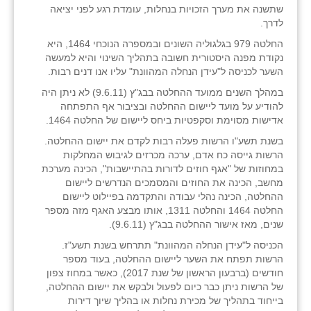
שתשנה את מערך הזכויות בנחלות, עומדת רגע לפני יציאה
זוהר
לדרך.
הדר עם
החלטה 979 בגלגוליה השונים ובמספרה הנוכחי 1464, היא
נקודת מפנה היסטורית חשובה בתהליך השינוי והיא למעשה
חבצלת השרון
השער לכניסה ל"עידן הנחלה המהוונת" עליו אנו דנים רבות.
במהלך השנים ממועד ההחלטה בבג"ץ (9.6.11) לא ניתן היה
חמרה
להודיע על מועד ליישום ההחלטה ובציבור אף התפתחה
אדישות מסוימת וסקפטיות ביחס ליישום של החלטה 1464.
חרב לאת
בשנת תשע"ו הרשות פעלה רבות לקדם את יישום ההחלטה.
יבול (מורג)
הרשות גייסה כח אדם, ערכה מכרזים לגיבוש המחלקות
במחוזות של "אגף חוזים לדורות בהתיישבות", הכינה מערכת
יקנעם
מחשב, הכינה את החוזים והמסמכים הנדרשים ליישום
ההחלטה, הכינה נהלי עבודה והתקדמה בפיילוט ליישום
כליל
החלטה 1464 והחלטה 1311, אותו מבצע האגף מזה מספר
שנים, מאז אישור ההחלטה בבג"ץ (9.6.11).
יד השמונה
הכניסה ל"עידן הנחלה המהוונת" תתרחש בשנת תשע"ז.
הרשות תפתח את השער ליישום ההחלטה, בעוד מספר
כפר אביב
חודשים (ברבעון הראשון של שנת 2017), כאשר במחוז צפון
של הרשות ניתן כבר כיום לפעול ולבקש את יישום ההחלטה,
כפר ביאליק
בייחוד בתהליך של מכירת נחלות או בהליך שיוך דירות