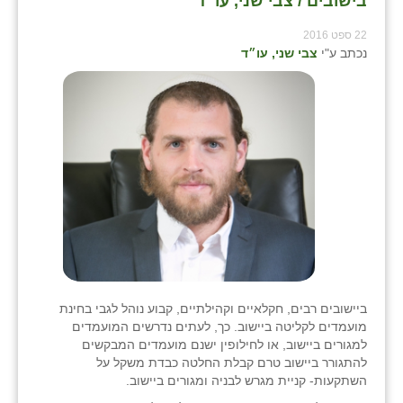
בישובים / צבי שני, עו״ד
22 ספט 2016
נכתב ע"י
צבי שני, עו״ד
ביישובים רבים, חקלאיים וקהילתיים, קבוע נוהל לגבי בחינת
מועמדים לקליטה ביישוב. כך, לעתים נדרשים המועמדים
למגורים ביישוב, או לחילופין ישנם מועמדים המבקשים
להתגורר ביישוב טרם קבלת החלטה כבדת משקל על
השתקעות- קניית מגרש לבניה ומגורים ביישוב.