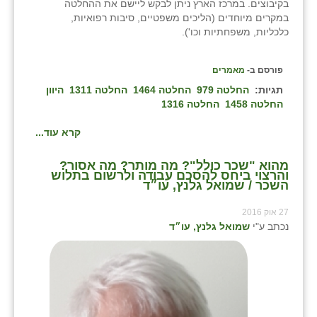
בקיבוצים. במרכז הארץ ניתן לבקש ליישם את ההחלטה
כפר הרי״ף
במקרים מיוחדים (הליכים משפטיים, סיבות רפואיות,
כלכליות, משפחתיות וכו').
כפר מישר
כפר מע״ש
פורסם ב-
מאמרים
תגיות:
החלטה 979
החלטה 1464
החלטה 1311
היוון
כפר מרדכי
החלטה 1458
החלטה 1316
כפר סבא (אגרא)
קרא עוד...
כפר שמריהו
מהוא "שכר כולל"? מה מותר? מה אסור?
והרצוי ביחס להסכם עבודה ולרשום בתלוש
מגשימים
השכר / שמואל גלנץ, עו״ד
מישר
27 אוק 2016
נכתב ע"י
שמואל גלנץ, עו״ד
מכורה
מנחמיה
נאות הכיכר