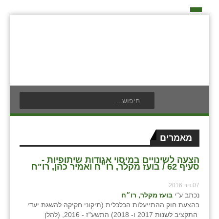
דף הבית
על האיחוד החקלאי
אידאה ומעש
כפרי האיחוד החקלאי
אודים
תנועת הנוער
בעלי תפקיד בתנועה
אילניה
לוח אירועים
חברי מזכירות האיחוד החקלאי
בית ינאי
לוח מודעות
חברי ועדת הביקורת
מאמרים
צור קשר
בית יצחק
פרסום מודעה
ועידות האיחוד החקלאי
הצעה לשינויים במיסוי אגודות שיתופיות -
סעיף 62 / בועז מקלר, רו״ח ואמיר כהן, רו"ח
ביתן אהרון
07 נוב 2016
בן נון
נכתב ע"י
בועז מקלר, רו״ח
בהצעת חוק ההתייעלות הכלכלית (תיקוני חקיקה להשגת יעדי
בני נצרים
התקציב לשנות 2017 ו- 2018) התשע"ז - 2016, (להלן