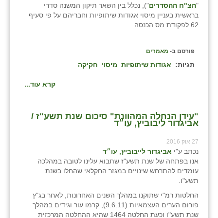
"
הצ"ח ההסדרים
"), נכלל בין השאר תיקון המשנה סדרי
בני ציון
בראשית בעניין מיסוי אגודות שיתופיות וחבריהם על פי סעיף
62 לפקודת מס הכנסה.
בצרה
בקעות
פורסם ב-
מאמרים
תגיות:
אגודות שיתופיות
מיסוי
חקיקה
ֿגבעת שפירא
קרא עוד...
גן הדרום
גן השומרון
"עידן הנחלה המהוונת" סיכום שנת תשע"ז /
אביגדור ליבוביץ, עו״ד
גני עם
27 אוק 2016
גני יהודה
נכתב ע"י
אביגדור לייבוביץ, עו״ד
אנו בפתחה של שנת תשע"ז שתבוא עלינו לטובה במהלכה
גנות
עומדים להתרחש שינויים במגזר החקלאי שהחלו בשנת
תשע"ו.
ורד יריחו
החלטות רמ"י שתוקנו במהלך השנים האחרונות, לאחר בג"ץ
פורום הערים העצמאיות (9.6.11), קרמו עור וגידים במהלך
דקל
שנת תשע"ו וכעת החלטה 1464 שהיא ההחלטה המרכזית