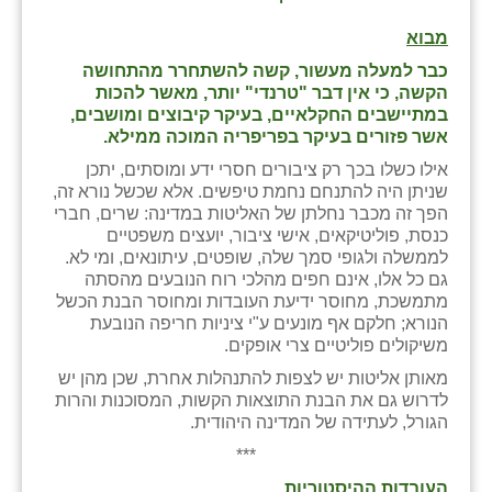
בני ציון
מבוא
כבר למעלה מעשור, קשה להשתחרר מהתחושה
בצרה
הקשה, כי אין דבר "טרנדי" יותר, מאשר להכות
במתיישבים החקלאיים, בעיקר קיבוצים ומושבים,
בקעות
אשר פזורים בעיקר בפריפריה המוכה ממילא.
ֿגבעת שפירא
אילו כשלו בכך רק ציבורים חסרי ידע ומוסתים, יתכן
שניתן היה להתנחם נחמת טיפשים. אלא שכשל נורא זה,
גן הדרום
הפך זה מכבר נחלתן של האליטות במדינה: שרים, חברי
כנסת, פוליטיקאים, אישי ציבור, יועצים משפטיים
גן השומרון
לממשלה ולגופי סמך שלה, שופטים, עיתונאים, ומי לא.
גם כל אלו, אינם חפים מהלכי רוח הנובעים מהסתה
גני עם
מתמשכת, מחוסר ידיעת העובדות ומחוסר הבנת הכשל
הנורא; חלקם אף מונעים ע"י ציניות חריפה הנובעת
גני יהודה
משיקולים פוליטיים צרי אופקים.
מאותן אליטות יש לצפות להתנהלות אחרת, שכן מהן יש
גנות
לדרוש גם את הבנת התוצאות הקשות, המסוכנות והרות
הגורל, לעתידה של המדינה היהודית.
ורד יריחו
***
דקל
העובדות ההיסטוריות