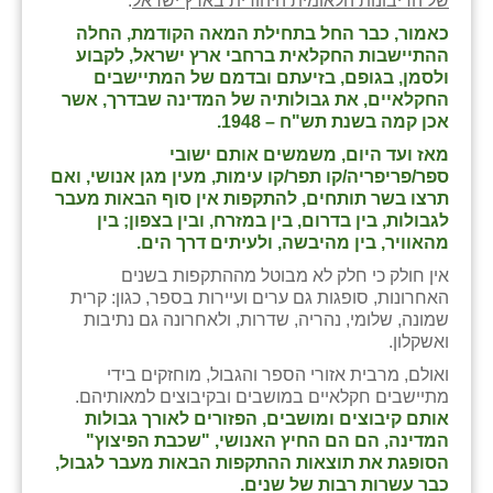
של הריבונות הלאומית היהודית בארץ ישראל
.
כאמור, כבר החל בתחילת המאה הקודמת, החלה
ההתיישבות החקלאית ברחבי ארץ ישראל, לקבוע
ולסמן, בגופם, בזיעתם ובדמם של המתיישבים
החקלאיים, את גבולותיה של המדינה שבדרך, אשר
אכן קמה בשנת תש"ח – 1948.
מאז ועד היום, משמשים אותם ישובי
ספר/פריפריה/קו תפר/קו עימות, מעין מגן אנושי, ואם
תרצו בשר תותחים, להתקפות אין סוף הבאות מעבר
לגבולות, בין בדרום, בין במזרח, ובין בצפון; בין
מהאוויר, בין מהיבשה, ולעיתים דרך הים.
אין חולק כי חלק לא מבוטל מההתקפות בשנים
האחרונות, סופגות גם ערים ועיירות בספר, כגון: קרית
שמונה, שלומי, נהריה, שדרות, ולאחרונה גם נתיבות
ואשקלון.
ואולם, מרבית אזורי הספר והגבול, מוחזקים בידי
מתיישבים חקלאיים במושבים ובקיבוצים למאותיהם.
אותם קיבוצים ומושבים, הפזורים לאורך גבולות
המדינה, הם הם החיץ האנושי, "שכבת הפיצוץ"
הסופגת את תוצאות ההתקפות הבאות מעבר לגבול,
כבר עשרות רבות של שנים.