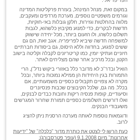
הפריפריאלי.
במקום זאת, מנהל המינהל, בעזרת פרקליטות המדינה
וגורמים משפטיים נוספים, מערכת מרדפים ומעקבים,
מלווה בהחלטות וגזירות, חלקן גובלות באי-חוקיות,
חדשות לבקרים, כדי למנוע מקיבוץ כלשהוא, לגבות
תשלום כלשהו, ולו הזעום ביותר, מכל יחידה שישווק
למשפחה חדשה שיביא לפריפריה. אגב זאת, הם גם
ששים לפגוע, בחדווה וללא היסוס, גם ביסודות חברתיים
חיוניים ועתיקי יומין, כמו קריטריונים לקבלה וקליטה בישוב
הקטן, ובכל מרכיב אחר שהם מצליחים לאתר.
הואיל ובדר"כ לא מדובר כלל באזורי ביקוש נדל"ן, הרי
התמורות בגין היחידות הן ממילא נמוכות ביותר, ובכל
מקרה לא צפויים תקבולים כספיים משמעותיים, אם
בכלל. מה גם, שלכל הקיבוצים שכבות פנסיונרים
וסיעודיים, קופות פנסיה ריקות וחובות כבדים לבנקים,
ואלו דורשים תשלומים כספיים תמורת שחרור המגרשים
משעבודי הבנקים.
ודוגמאות נוספות לאותה מערכה הרסנית ניתן להציג
לרוב.
כעת הרשו לי לצטט את כותרת מדור "כלכלה" של "ידיעות
אחרונות" מיום 9.1.2008 (עופר פטרסבורג):