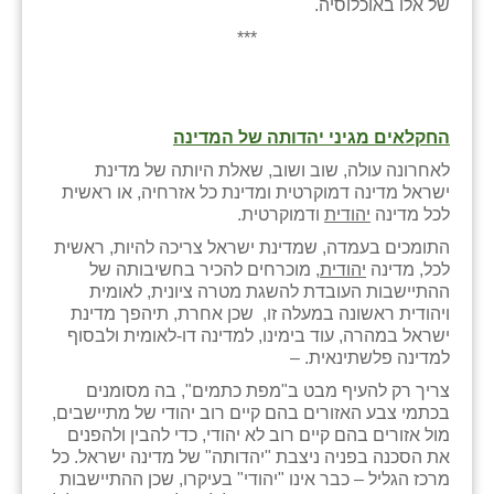
של אלו באוכלוסיה.
***
החקלאים מגיני יהדותה של המדינה
לאחרונה עולה, שוב ושוב, שאלת היותה של מדינת
ישראל מדינה דמוקרטית ומדינת כל אזרחיה, או ראשית
לכל מדינה
יהודית
ודמוקרטית.
התומכים בעמדה, שמדינת ישראל צריכה להיות, ראשית
לכל, מדינה
יהודית,
מוכרחים להכיר בחשיבותה של
ההתיישבות העובדת להשגת מטרה ציונית, לאומית
ויהודית ראשונה במעלה זו, שכן אחרת, תיהפך מדינת
ישראל במהרה, עוד בימינו, למדינה דו-לאומית ולבסוף
למדינה פלשתינאית. –
צריך רק להעיף מבט ב"מפת כתמים", בה מסומנים
בכתמי צבע האזורים בהם קיים רוב יהודי של מתיישבים,
מול אזורים בהם קיים רוב לא יהודי, כדי להבין ולהפנים
את הסכנה בפניה ניצבת "יהדותה" של מדינה ישראל. כל
מרכז הגליל – כבר אינו "יהודי" בעיקרו, שכן ההתיישבות