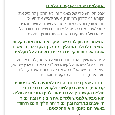
החקלאים שומרי קרקעות הלאום
שבי ציון
אבל הקו העיקרי של מאמר זה, לא התכוון להוביל את
הקורא במסדרון תמיהות, אשר ידגיש את העוול
שדה ורבורג
ההיסטורי, המשפטי והמוסרי שעשתה ועושה המדינה
לחקלאיה, ואם לשפוט לפי חדוות היצירה הנסוכה על
שדה צבי
פניהם של העוסקים בהרס – עוד תוסיף ותעשה...
שדמה
המאמר מתכוון להדגיש בעיקר את התוצאות הקשות
המצפות לכולנו מתהליך מתמשך ועקבי זה, בו אסרו
שכניה
אותם אליטות ופקידים בכירים, מלחמה על חקלאיה.
לפני שאמשיך, אניח הנחת מוצא פשוטה, לפיה אין העם
תלמי יוסף
היהודי יכול לשמור על קיומו של "בית לאומי בארץ ישראל,
היא מדינת ישראל", בלא אחיזה ריבונית איתנה, בלתי
בוסתן הגליל
מעורערת, בטריטוריה קרקעית מוגדרת.
בהנחה שאין ריבונות יהודית-לאומית בלא טריטוריה
קרקעית, יהא זה נכון לשוב ולקבוע, גם כיום, כי
חוליית הקשר בין העם היהודי לבין הטריטוריה עליה
הוא מבקש לממש ולקיים את ריבונותו
(בין עבור
היושבים במדינה ובין עבור יתר חלקי העם היהודי
באשר הם כיום),
היא החקלאים
.