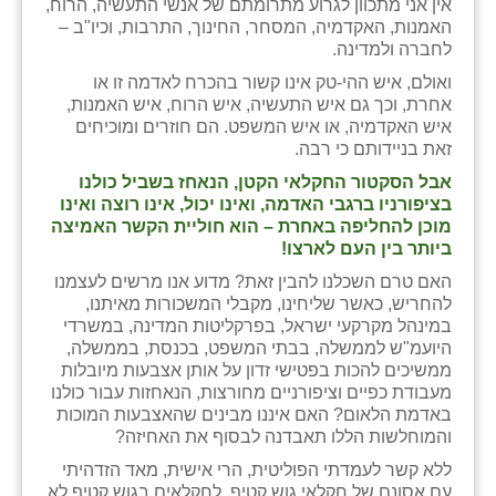
אין אני מתכוון לגרוע מתרומתם של אנשי התעשיה, הרוח,
האמנות, האקדמיה, המסחר, החינוך, התרבות, וכיו"ב –
לחברה ולמדינה.
ואולם, איש ההי-טק אינו קשור בהכרח לאדמה זו או
אחרת, וכך גם איש התעשיה, איש הרוח, איש האמנות,
איש האקדמיה, או איש המשפט. הם חוזרים ומוכיחים
זאת בניידותם כי רבה.
אבל הסקטור החקלאי הקטן, הנאחז בשביל כולנו
בציפורניו ברגבי האדמה, ואינו יכול, אינו רוצה ואינו
מוכן להחליפה באחרת – הוא חוליית הקשר האמיצה
ביותר בין העם לארצו!
האם טרם השכלנו להבין זאת? מדוע אנו מרשים לעצמנו
להחריש, כאשר שליחינו, מקבלי המשכורות מאיתנו,
במינהל מקרקעי ישראל, בפרקליטות המדינה, במשרדי
היועמ"ש לממשלה, בבתי המשפט, בכנסת, בממשלה,
ממשיכים להכות בפטישי זדון על אותן אצבעות מיובלות
מעבודת כפיים וציפורניים מחורצות, הנאחזות עבור כולנו
באדמת הלאום? האם איננו מבינים שהאצבעות המוכות
והמוחלשות הללו תאבדנה לבסוף את האחיזה?
ללא קשר לעמדתי הפוליטית, הרי אישית, מאד הזדהיתי
עם אסונם של חקלאי גוש קטיף. לחקלאים בגוש קטיף לא