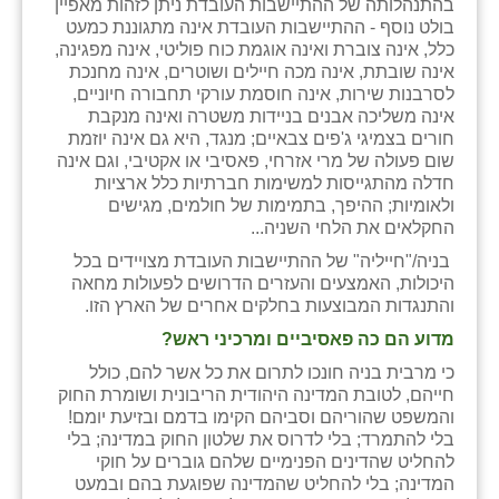
בהתנהלותה של ההתיישבות העובדת ניתן לזהות מאפיין
בולט נוסף - ההתיישבות העובדת אינה מתגוננת כמעט
כלל, אינה צוברת ואינה אוגמת כוח פוליטי, אינה מפגינה,
אינה שובתת, אינה מכה חיילים ושוטרים, אינה מחנכת
לסרבנות שירות, אינה חוסמת עורקי תחבורה חיוניים,
אינה משליכה אבנים בניידות משטרה ואינה מנקבת
חורים בצמיגי ג'פים צבאיים; מנגד, היא גם אינה יוזמת
שום פעולה של מרי אזרחי, פאסיבי או אקטיבי, וגם אינה
חדלה מהתגייסות למשימות חברתיות כלל ארציות
ולאומיות; ההיפך, בתמימות של חולמים, מגישים
החקלאים את הלחי השניה...
בניה/"חייליה" של ההתיישבות העובדת מצויידים בכל
היכולות, האמצעים והעזרים הדרושים לפעולות מחאה
והתנגדות המבוצעות בחלקים אחרים של הארץ הזו.
מדוע הם כה פאסיביים ומרכיני ראש?
כי מרבית בניה חונכו לתרום את כל אשר להם, כולל
חייהם, לטובת המדינה היהודית הריבונית ושומרת החוק
והמשפט שהוריהם וסביהם הקימו בדמם ובזיעת יומם!
בלי להתמרד; בלי לדרוס את שלטון החוק במדינה; בלי
להחליט שהדינים הפנימיים שלהם גוברים על חוקי
המדינה; בלי להחליט שהמדינה שפוגעת בהם ובמעט