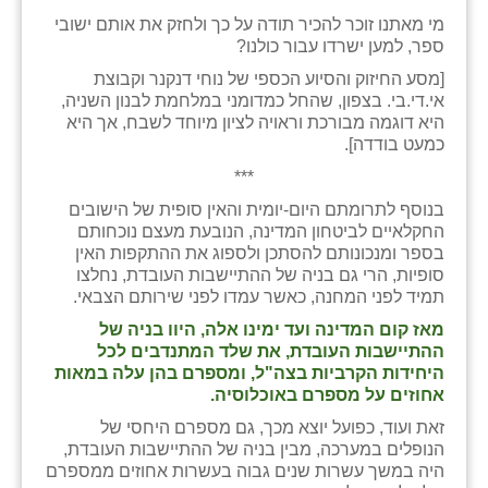
מי מאתנו זוכר להכיר תודה על כך ולחזק את אותם ישובי
ספר, למען ישרדו עבור כולנו?
[מסע החיזוק והסיוע הכספי של נוחי דנקנר וקבוצת
אי.די.בי. בצפון, שהחל כמדומני במלחמת לבנון השניה,
היא דוגמה מבורכת וראויה לציון מיוחד לשבח, אך היא
כמעט בודדה].
***
בנוסף לתרומתם היום-יומית והאין סופית של הישובים
החקלאיים לביטחון המדינה, הנובעת מעצם נוכחותם
בספר ומנכונותם להסתכן ולספוג את ההתקפות האין
סופיות, הרי גם בניה של ההתיישבות העובדת, נחלצו
תמיד לפני המחנה, כאשר עמדו לפני שירותם הצבאי.
מאז קום המדינה ועד ימינו אלה, היוו בניה של
ההתיישבות העובדת, את שלד המתנדבים לכל
היחידות הקרביות בצה"ל, ומספרם בהן עלה במאות
אחוזים על מספרם באוכלוסיה.
זאת ועוד, כפועל יוצא מכך, גם מספרם היחסי של
הנופלים במערכה, מבין בניה של ההתיישבות העובדת,
היה במשך עשרות שנים גבוה בעשרות אחוזים ממספרם