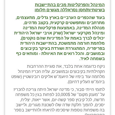
המינהל והפרקליטות מכים בהתיישבות
בשיטתיות/חסן נסראללה מגשים חלומו
בעוד שהכפרים הערביים בארץ גדלים, מתעצמים,
מתרחבים ומתפשטים קרקעית, בקצב מדהים,
מנהלת המדינה, באמצעות פרקליטות המדינה
ומינהל מקרקעי ישראל (שרק אויבי ישראל היהודית
יכולים לברך באמת על המדיניות שהם נוקטים),
מלחמת חורמה מתמשכת, בהתיישבות היהודית
בפריפריה, המתגוררת ושורדת בעיקר בקיבוצים
ובמושבים. והכל רואים את האיוולת - ומוחאים כף
בשמחה לאיד.
ניקח כדוגמה אחת בלבד, את סוגיית ההרחבות
הקהילתיות בקיבוצים ובמושבים, עליה הכריז המינהל
מלחמה עוד בימיו של היועמ"ש אליקים רובינשטיין (שופט
ביהמ"ש העליון דהיום).
לתומי הייתי סבור, כי מדינה ישראל היתה צריכה להכריז
על "מענק מקום" של 10,000$ לפחות בגין כל משפחה
חדשה, לכל קיבוץ ספר קשה-יום, אשר ייאות, יצליח,
יסכים, להפוך חלקת שדה שלו לשכונת מגורים, וליישב
בה משפחות נוספות שיסכימו להיאחז ולהתיישב בספר