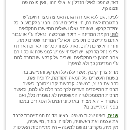
דאז, שהפכו לאילי הנדל"ן או אילי ההון, ואין פוצה פה
כפר הרי״ף
ומצפצף.
כפר מישר
לפיכך, גם ללא אמירה הגונה ואמיצה מצד היועמ"ש
בתגובתו לעתירה, היו צריכים שופטי הבג"צ לקבוע, כי כל
כפר מע״ש
יחידת קרקע, שאותה גאלו ושעליה התיישבו החקלאים
לפני
הקמת המדינה – חזקה שנרכשה ונגאלה ע"י או עבור
כפר מרדכי
אותם מתיישבים חלוצים, ולא ע"י המדינה שטרם קמה,
והרי היא שייכת להם. זאת, לפחות כל עוד לא יוכח אחרת
כפר סבא (אגרא)
ע"י מינהל מקרקעי ישראל/היועמ"ש לממשלה או כל גורם
אחר הטוען כי החקלאים יושבים על קרקע שנמסרה להם
כפר שמריהו
ע"י המדינה; כך ולא להיפך!
מדוע צריך קיבוץ, אשר עלה על הקרקע והתיישב בה
מגשימים
בשנות העשרים של המאה הקודמת, להוכיח זאת,
כקביעת בג"צ, במשפט קרקעות יקר ומסובך, כאשר
מישר
מרבית המייסדים העדים לכך כבר הלכו לעולמם, וכאשר
מרבית המסמכולוגיה המשפטית לא נשמרה כלל, ואם
מכורה
נשמרה – היא מצויה בארכיוני המינהל הסגורים במכוון
בפני המתיישבים?
מנחמיה
שנית
, באיזו שיטת משפט, באיזו מדינה המתיימרת לכבד
נאות הכיכר
את עצמה ואת ראשוניה, חלוציה, בוניה, מיישביה,
מקימיה, מקריבי נפשם למענה – היו מתייחסות האליטות