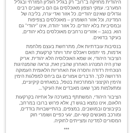
היהודית מחזיקה ב"רוב" רק בגליל העליון המזרחי ובגליל
המערבי. עמקי הצפון מאוכלסים גם הם בישובים רבים
וגדולים שאינם יהודיים. כל אזור ואדי ערה, בליבה של
המדינה, וכל אזור השומרון – מאוכלסים בצפיפות
ובמסיביות בלא יהודים. כל אזור יהודה, אינו "יהודי" גם
הוא. בנגב – אזורים נרחבים מאוכלסים בלא יהודים,
בעיקר בדואים.
בנסיבות עובדתיות אלו, מתרחשת בעצם מלחמת
אדמות, מי יתפוס ויאכלס יותר ויותר קרקעות; האם
הציבור היהודי, או שמא האוכלוסיה הלא יהודית. אריק
שרון היה המנהיג האחרון שהבין זאת, ונראה שהמנהיגות
הנוכחית רדודה וחסרה את האחריות הלאומית העמוקה
הדרושה לכך. הדברים אמורים גם ביחס למפלגות הימין
והימין הקיצוני המתרכזות בטפל, במאחזים קיקיוניים,
ומתעלמות מכך שאנו מאבדים את העיקר...
הציבור היהודי, המשתתף במערכה על אחיזה בקרקעות
הלאום, אינו נמצא בגוש דן, אלא פרוש ברובו במרחב,
בקיבוצים ובמושבים, במצפים, בהתיישבויות בודדים,
ומורכב מאנשים קשי-יום, יגעי כפיים ושומרי חוק
המסורים למדינה ומצייתים לחוקיה.
***