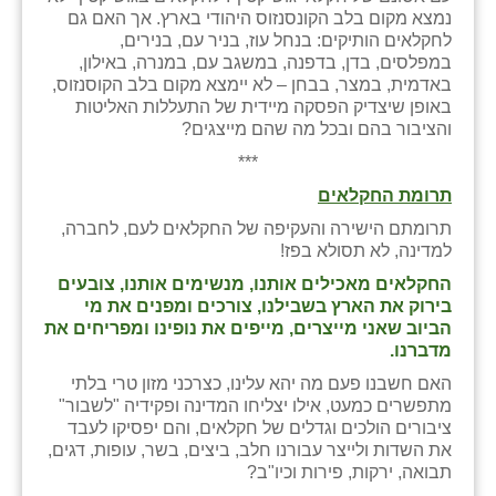
נמצא מקום בלב הקונסנזוס היהודי בארץ. אך האם גם
לחקלאים הותיקים: בנחל עוז, בניר עם, בנירים,
במפלסים, בדן, בדפנה, במשגב עם, במנרה, באילון,
באדמית, במצר, בבחן – לא יימצא מקום בלב הקוסנזוס,
באופן שיצדיק הפסקה מיידית של התעללות האליטות
והציבור בהם ובכל מה שהם מייצגים?
***
תרומת החקלאים
תרומתם הישירה והעקיפה של החקלאים לעם, לחברה,
למדינה, לא תסולא בפז!
החקלאים מאכילים אותנו, מנשימים אותנו, צובעים
בירוק את הארץ בשבילנו, צורכים ומפנים את מי
הביוב שאני מייצרים, מייפים את נופינו ומפריחים את
מדברנו.
האם חשבנו פעם מה יהא עלינו, כצרכני מזון טרי בלתי
מתפשרים כמעט, אילו יצליחו המדינה ופקידיה "לשבור"
ציבורים הולכים וגדלים של חקלאים, והם יפסיקו לעבד
את השדות ולייצר עבורנו חלב, ביצים, בשר, עופות, דגים,
תבואה, ירקות, פירות וכיו"ב?