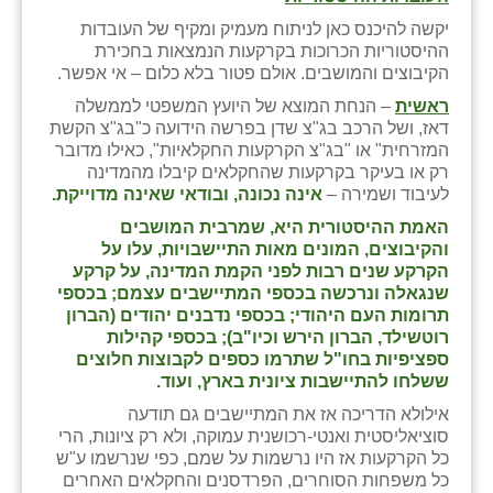
זוהר
יקשה להיכנס כאן לניתוח מעמיק ומקיף של העובדות
ההיסטוריות הכרוכות בקרקעות הנמצאות בחכירת
הדר עם
הקיבוצים והמושבים. אולם פטור בלא כלום – אי אפשר.
ראשית
– הנחת המוצא של היועץ המשפטי לממשלה
חבצלת השרון
דאז, ושל הרכב בג"צ שדן בפרשה הידועה כ"בג"צ הקשת
המזרחית" או "בג"צ הקרקעות החקלאיות", כאילו מדובר
חמרה
רק או בעיקר בקרקעות שהחקלאים קיבלו מהמדינה
לעיבוד ושמירה –
אינה נכונה, ובודאי שאינה מדוייקת.
חרב לאת
האמת ההיסטורית היא, שמרבית המושבים
יבול (מורג)
והקיבוצים, המונים מאות התיישבויות, עלו על
הקרקע שנים רבות לפני הקמת המדינה, על קרקע
יקנעם
שנגאלה ונרכשה בכספי המתיישבים עצמם; בכספי
תרומות העם היהודי; בכספי נדבנים יהודים (הברון
כליל
רוטשילד, הברון הירש וכיו"ב); בכספי קהילות
ספציפיות בחו"ל שתרמו כספים לקבוצות חלוצים
יד השמונה
ששלחו להתיישבות ציונית בארץ, ועוד.
אילולא הדריכה אז את המתיישבים גם תודעה
כפר אביב
סוציאליסטית ואנטי-רכושנית עמוקה, ולא רק ציונות, הרי
כל הקרקעות אז היו נרשמות על שמם, כפי שנרשמו ע"ש
כפר ביאליק
כל משפחות הסוחרים, הפרדסנים והחקלאים האחרים