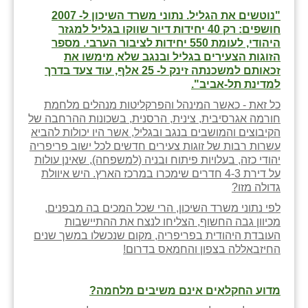
"נוטשים את הגליל. נתוני משרד השיכון ל- 2007
חושפים: רק 40 יחידות דיור שווקו בגליל למגזר
היהודי, לעומת 550 יחידות לציבור הערבי. מספר
הזוגות הצעירים בגליל ובנגב שלא מימשו את
זכאותם למשכנתה זינק ל- 25 אלף, עוד צעד בדרך
למדינת תל-אביב".
כל זאת - כאשר המינהל והפרקליטות מנהלים מלחמת
חורמה אגרסיבית, צינית, הרסנית, בשכונות ההרחבה של
הקיבוצים והמושבים בנגב ובגליל, אשר היו יכולות להביא
עשרות רבות של זוגות צעירים חדשים לכל ישוב פריפריה
יהודי כזה, בעלויות פיתוח ובניה (למשפחה), שאינן עולות
על דירת 4-3 חדרים שימכרו במרכז הארץ. היש איוולת
גדולה מזו?
לפי נתוני משרד השיכון, הרי שכל המכים בה מבפנים,
מכיוון גבה החשוף, הצליחו לנצח את ההתיישבות
העובדת היהודית בפריפריה, מקום שנכשלו במשך שנים
החיזבאללה בצפון והחמאס בדרום!
מדוע החקלאים אינם משיבים מלחמה?