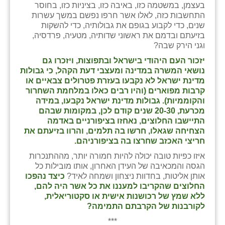
נווה אטי״ב
בעצמן, במשטמה כזו, באיבה כזו, בציניות כזו, בחוסר
התחשבות כזה, לאלו אשר חרפו נפשם במשך עשרות
נהריה (אג״ש)
שנים, כדי לקבוע בגופם את גבולותיה, כדי להשקות
בזיעתם ובדמם את ראשוני שדותיה, מטעיה, פרדסיה,
ניר צבי
וגני הירק שבה?
יזכור העם היהודי בישראל ובתפוצות, ויזכרו גם
עין חצבה
נושאי המשרה במדינה ומעצבי דעת הקהל, כי גבולות
מדינת ישראל לא נקבעו בעזרת פטרולים צבאיים או
עין תמר
קרבות מפוארים (והיו רבים כאלו במלחמת השחרור
והקוממיות). גבולות מדינת ישראל נקבעו, במידה
עמרים
מכרעת, 20-30 שנים קודם לכן, במקומות שבהם
התיישבו החלוצים, נאחזו בציפורניים באדמה
קורנית
הצחיחה שגאלו, חרשו בה תלמים, והרוו בזיעתם את
חריצי האכזב שחרצו בה בציפורניהם.
קלחים
איזו כפיות טובה יכולה להיות חמורה יותר, מההתנכרות
רועי
הגסה והמכאיבה של העידן האחרון, אותו מובילות כל
אותן אליטות, בחדוות ניצחון ושמחה לאיד?
כיצד נהפכו
רימונים
החלוצים שהקריבו למעננו את כל אשר היה להם,
ללא שמץ של רכושנות אישית או סקטוריאלית,
רמות השבים
לקורבנות של הקרבתם התמימה?
***
רמת הדר