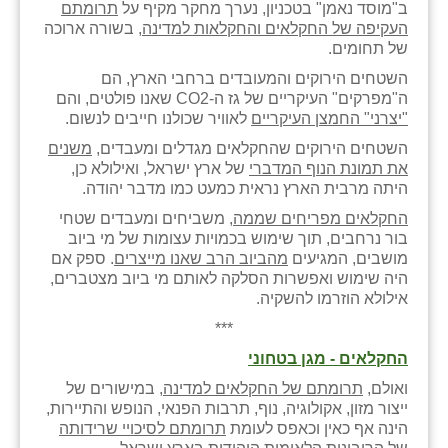
ב"מוסד נאמן" בטכניון, נערך מחקר מקיף על
תרומתם
העקיפה של החקלאים והחקלאות למדינה
, בשורה ארוכה
של תחומים.
השטחים הירוקים והמעובדים ברחבי הארץ, הם
ה"מפרקים" העיקריים של גז ה-
CO2
שאנו פולטים, והם
"יצרני" החמצן העיקריים
לאוויר שכולנו חייבים לנשום.
השטחים הירוקים שהחקלאים מגדלים ומעבדים,
משנים
את תמונת הנוף המדברי
של ארץ ישראל, ואילולא כן,
היתה מרבית הארץ נראית כמעט כמו מדבר יהודה.
החקלאים מפריחים שממה
, משביחים ומעבדים שטחי
בור נרחבים, תוך שימוש בכמויות עצומות של מי ביוב
מושבים, המגיעים
מהביוב הרב שאנו מייצרים
. ספק אם
היה שימוש ואפשרות הסלקה לאותם מי ביוב מצטברים,
אילולא הוזרמו להשקיה.
***
החקלאים - מגן בטחוני
ואולם,
תרומתם של החקלאים למדינה
, במישורים של
ייצור מזון, אקולוגיה, נוף, תרבות הפנאי, הנופש והתיירות,
הינה אף כאין וכאפס לעומת
תרומתם לסיכויי שרידותה