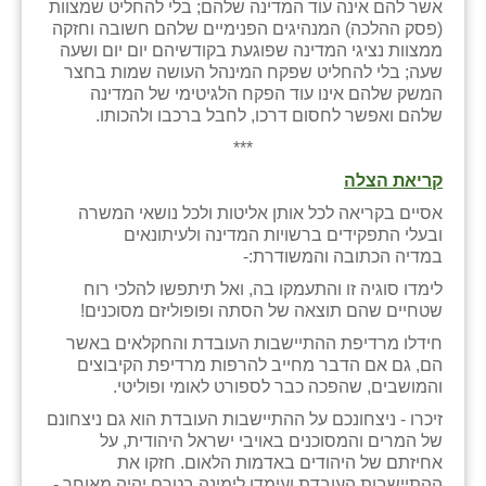
אשר להם אינה עוד המדינה שלהם; בלי להחליט שמצוות
(פסק ההלכה) המנהיגים הפנימיים שלהם חשובה וחזקה
ממצוות נציגי המדינה שפוגעת בקודשיהם יום יום ושעה
שעה; בלי להחליט שפקח המינהל העושה שמות בחצר
המשק שלהם אינו עוד הפקח הלגיטימי של המדינה
שלהם ואפשר לחסום דרכו, לחבל ברכבו ולהכותו.
***
קריאת הצלה
אסיים בקריאה לכל אותן אליטות ולכל נושאי המשרה
ובעלי התפקידים ברשויות המדינה ולעיתונאים
במדיה הכתובה והמשודרת:-
לימדו סוגיה זו והתעמקו בה, ואל תיתפשו להלכי רוח
שטחיים שהם תוצאה של הסתה ופופוליזם מסוכנים!
חידלו מרדיפת ההתיישבות העובדת והחקלאים באשר
הם, גם אם הדבר מחייב להרפות מרדיפת הקיבוצים
והמושבים, שהפכה כבר לספורט לאומי ופוליטי.
זיכרו - ניצחונכם על ההתיישבות העובדת הוא גם ניצחונם
של המרים והמסוכנים באויבי ישראל היהודית, על
אחיזתם של היהודים באדמות הלאום. חזקו את
ההתיישבות העובדת ועימדו לימינה בטרם יהיה מאוחר -