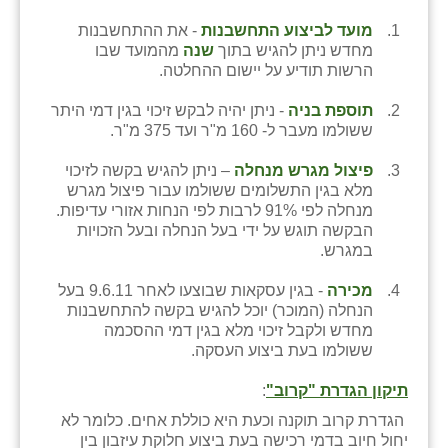
מועד לביצוע התחשבנות
- את ההתחשבנות
שבי ציון
מחדש ניתן להגיש בתוך
שנה
מהמועד שבו
הרשות תודיע על יישום ההחלטה.
שדה ורבורג
תוספת בניה
- ניתן יהיה לבקש זיכוי בגין דמי היתר
שדה צבי
ששולמו מעבר ל- 160 מ"ר ועד 375 מ"ר.
שדמה
פיצול מגרש מנחלה
– ניתן להגיש בקשה לזיכוי
מלא בגין התשלומים ששולמו עבור פיצול מגרש
שכניה
מנחלה לפי 91% לרבות לפי הנחות אזורי עדיפות.
הבקשה תוגש על ידי בעל הנחלה ובעל הזכויות
תלמי יוסף
במגרש.
בוסתן הגליל
מכירה
- בגין עסקאות שבוצעו לאחר 9.6.11 בעל
הנחלה (המוכר) יוכל להגיש בקשה להתחשבנות
מחדש ולקבל זיכוי מלא בגין דמי ההסכמה
ששולמו בעת ביצוע העסקה.
תיקון הגדרת "קרוב"
:
הגדרת קרוב תוקנה וכעת היא כוללת אחים. כלומר לא
יחול חיוב בדמי רכישה בעת ביצוע חלוקת עיזבון בין