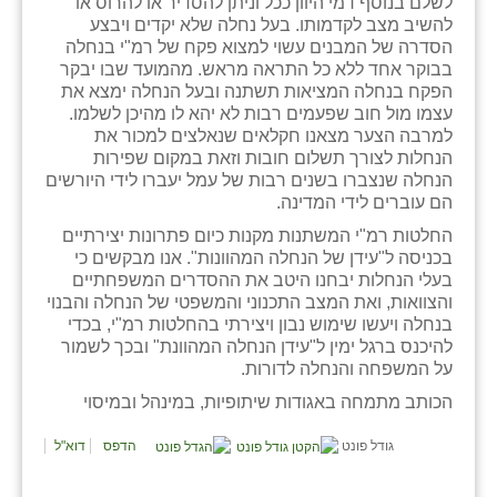
לשלם בנוסף דמי היוון ככל וניתן להסדיר או להרוס או
להשיב מצב לקדמותו. בעל נחלה שלא יקדים ויבצע
הסדרה של המבנים עשוי למצוא פקח של רמ"י בנחלה
בבוקר אחד ללא כל התראה מראש. מהמועד שבו יבקר
הפקח בנחלה המציאות תשתנה ובעל הנחלה ימצא את
עצמו מול חוב שפעמים רבות לא יהא לו מהיכן לשלמו.
למרבה הצער מצאנו חקלאים שנאלצים למכור את
הנחלות לצורך תשלום חובות וזאת במקום שפירות
הנחלה שנצברו בשנים רבות של עמל יעברו לידי היורשים
הם עוברים לידי המדינה.
החלטות רמ"י המשתנות מקנות כיום פתרונות יצירתיים
בכניסה ל"עידן של הנחלה המהוונות". אנו מבקשים כי
בעלי הנחלות יבחנו היטב את ההסדרים המשפחתיים
והצוואות, ואת המצב התכנוני והמשפטי של הנחלה והבנוי
בנחלה ויעשו שימוש נבון ויצירתי בהחלטות רמ"י, בכדי
להיכנס ברגל ימין ל"עידן הנחלה המהוונת" ובכך לשמור
על המשפחה והנחלה לדורות.
הכותב מתמחה באגודות שיתופיות, במינהל ובמיסוי
גודל פונט
הדפס
דוא"ל