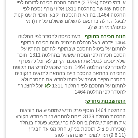
נווה אטי״ב
או דמי כניסה (3.75%) ייחתם הסכם חכירה לדורות לפי
הנוסח שאושר בהחלטה 1311 אליו יצורף נספח לפי
נהריה (אג״ש)
החלטה 1464. בהוראות הנספח ייקבעו הזכויות שמוקנות
לבעל הנחלה בהתאם לתשלום ששולם על ידו (דמי
ניר צבי
כניסה/דמי רכישה).
חוזה חכירה בתוקף
- בעת כניסה להסדר לפי החלטה
עין חצבה
1464 יידרש בעל הנחלה המחזיק חוזה חכירה בתוקף
לחתום על ביטול ההסכם שבתוקף ולחתום תחתיו על
עין תמר
הסכם חכירה לפי הנוסח שאושר בהחלטה 1311. חוכר
שלא יסכים לבטל את ההסכם הקיים, לא יוכל להצטרף
עמרים
להסדר לפי החלטה 1464. חוכר שזכאי לחדש את תקופת
החכירה בהתאם להסכם קיים בהתאם לתנאים הנקובים
קורנית
בהסכם הקיים ועומד על זכותו לחדש את ההסכם ולא
לחתום על ההסכם לפי החלטה 1311
לא
יוכל להצטרף
קלחים
להסדר לפי החלטה 1464.
רועי
התחשבנות מחדש
:
בהחלטה 1464 הוסף פרק חדש שמטמיע את הוראות
רימונים
החלטת הנהלה 3139 ביחס להתחשבנות מחדש הקובע
את הוראות שלהלן ביחס לחוכר שביצע פעולה בנחלה
רמות השבים
(מכירה, פיצול, תוספת בניה), החל ממועד הבג"ץ
(9.6.11) ועד למועד יישום ההחלטה:
רמת הדר