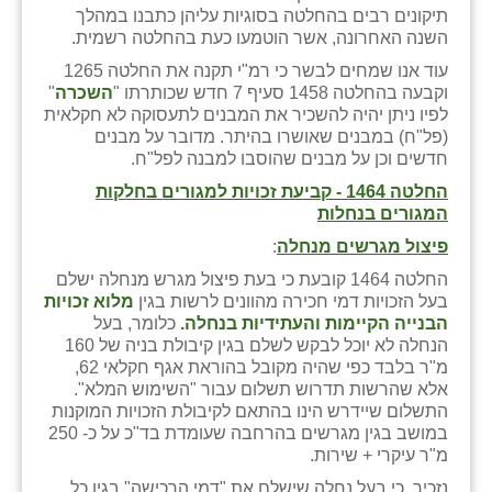
תיקונים רבים בהחלטה בסוגיות עליהן כתבנו במהלך
זוהר
השנה האחרונה, אשר הוטמעו כעת בהחלטה רשמית.
הדר עם
עוד אנו שמחים לבשר כי רמ"י תקנה את החלטה 1265
וקבעה בהחלטה 1458 סעיף 7 חדש שכותרתו "
השכרה
"
חבצלת השרון
לפיו ניתן יהיה להשכיר את המבנים לתעסוקה לא חקלאית
(פל"ח) במבנים שאושרו בהיתר. מדובר על מבנים
חמרה
חדשים וכן על מבנים שהוסבו למבנה לפל"ח.
החלטה 1464 - קביעת זכויות למגורים בחלקות
חרב לאת
המגורים בנחלות
יבול (מורג)
פיצול מגרשים מנחלה
:
החלטה 1464 קובעת כי בעת פיצול מגרש מנחלה ישלם
יקנעם
בעל הזכויות דמי חכירה מהוונים לרשות בגין
מלוא זכויות
הבנייה הקיימות והעתידיות בנחלה.
כלומר, בעל
כליל
הנחלה לא יוכל לבקש לשלם בגין קיבולת בניה של 160
מ"ר בלבד כפי שהיה מקובל בהוראת אגף חקלאי 62,
יד השמונה
אלא שהרשות תדרוש תשלום עבור "השימוש המלא".
התשלום שיידרש הינו בהתאם לקיבולת הזכויות המוקנות
כפר אביב
במושב בגין מגרשים בהרחבה שעומדת בד"כ על כ- 250
מ"ר עיקרי + שירות.
כפר ביאליק
נזכיר, כי בעל נחלה שישלם את "דמי הרכישה" בגין כל