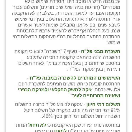
על מבנה חדש או מוסב הינו "הסדרת שימושים לא
מוסדרים" (חריגות בניה ושימושים חורגים) ותשלום עבור
תקופת העבר עד למועד ההסדרה. בשלב זה לא התקבלה
עדיין החלטה לגדר את תקופת התשלום בגין דמי שימוש
לשבע שנים ובפועל אנו מקבלים שומות לעשר ועשרים
שנה. בעל הנחלה אף יידרש להעמיד ערבויות להבטחת
ההסדרה בהתאם להחלטות רמ"י העוסקות בתשלום דמי
שימוש.
השכרת מבני פל"ח
- סעיף 7 "השכרה" קובע כי תקופת
ההשכרה הינה בהתאם לתקופת החכירה שתקבע
בהסכם שייחתם בין בעל הזכויות ברמ"י לאחר תשלום
דמי היוון בגין עסקת הפל"ח.
השימושים המותרים להשכרה במבנה פל"ח
-
ההחלטה קובעת כי השימושים הניתנים להשכרה הינם
אלו שיש להם "
זיקה למשק החקלאי ולמרקם הכפרי
ושאינם תחרותיים לעיר
"
תשלום דמי היוון
- עסקה לביצוע פל"ח כרוכה בתשלום
91% דמי חכירה מהוונים. במקרה של תשלום היטל
השבחה יחול תשלום דמי היוון בסך 46%.
בהחלטה נותר עיוות שכן היא קובעת כי
לא תחול
הנחת
אזורי עדיפות על מבני פל"ח
למעט
מבני קייט.