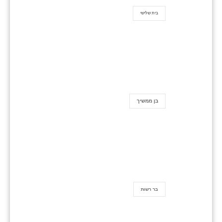
בית שלישי
בן ממשיך
בר רשות