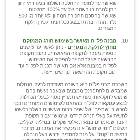
שאושר עד למועד ההחלטה ושולמו בגינו דמי היוון
ניתן להרחיבו בשטח של עד 100% מהשטח
שאושר בהסכם החכירה המהוון ולא יותר מ- 500
מ"ר. ההרחבה תתבצע ככל הניתן לכיוון חלקת
המגורים.
מבנה פל"ח מאושר בשימוש חורג הממוקם
מחוץ לחלקת המגורים
- ניתן לאשר עד 5 שנים
נוספות מעבר לתקופה המאושרת. בתום תקופת
ההרשאה יש להתחייב להפסיק את השימוש
לפל"ח במבנה אלא אם תאושר תכנית לפל"ח עד
תום תקופת ההרשאה תוך שינוי ייעוד.
השכרת מבני פל"ח היא בשורה מעודדת לבעלי הנחלות
שמבקשים להתפרנס ממבנים שבעבר נעשה בהם
שימוש לחקלאות. כעת יש תמריץ נוסף לבעלי הנחלות
לבצע עסקאות לפל"ח בהתאם לשימושים המותרים ובכך
להכשיר "שרצים" של שנים רבות שעשויים בשלב כלשהו
להשית על בעלי הנחלות "דמי שימוש" עבור תקופת
העבר שנאמדים במאות אלפי שקלים ובמיליוני שקלים.
תשלום "דמי שימוש" אינו מכשיר את המבנים. מדובר
בתשלום "קנס" ועל מנת להסדיר יידרש בעל הנחלה