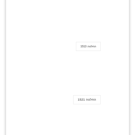
החלטה 1513
החלטה 1521