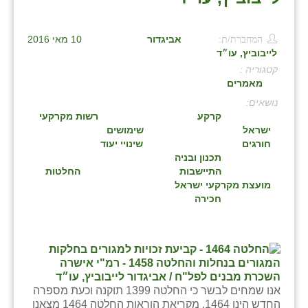
בני ציון
המחברת/ת:
אביגדור
10 מאי 2016
בצרה
לייבוביץ, עו״ד
קטגוריה :
בקעות
מאמרים
ֿגבעת שפירא
:
קרקע
רשות מקרקעי
גן הדרום
ישראל
שימושים
חורגים
שינויי יעוד
גן השומרון
תכנון ובניה
התיישבות
החלטות
גני עם
מועצת מקרקעי ישראל
חכירה
גני יהודה
גנות
ורד יריחו
אנו שמחים לבשר כי החלטה 1399 תוקנה וכעת מספרה
דקל
החדש הינו 1464. מקריאת הוראות החלטה 1464 מצאנו