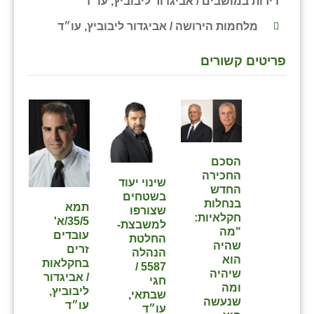
דירות במושבים / אביגדור ליבוביץ, עו״ד
מלחמות הירושה / אביגדור ליבוביץ, עו״ד
פריטים קשורים
הסכם
החכירה
שינוי יעוד
החדש
בשטחים
בנחלות
תמא
שצורפו
חקלאיות:
35/5/א'
למשבצת-
"מה
עובדים
החלטת
שהיה
זרים
הנהלה
הוא
בחקלאות
5587 /
שיהיה
/ אביגדור
חגי
ומה
ליבוביץ,
שבתאי,
שנעשה
עו״ד
עו״ד