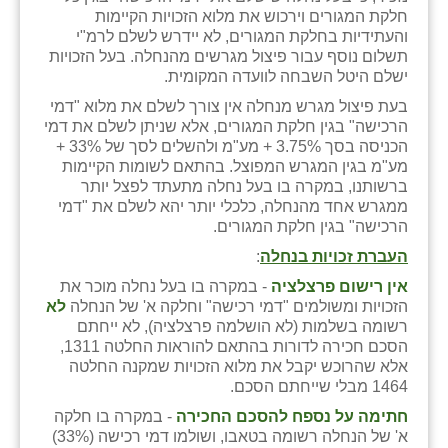
כפר הרי״ף
חלקת המגורים וירכוש את מלוא הזכויות הקיימות
והעתידיות בחלקת המגורים, לא יידרש לשלם לרמ"י
כפר מישר
תשלום נוסף עבור פיצול מגרשים מהנחלה. בעל הזכויות
ישלם היטל השבחה לוועדה המקומית.
כפר מע״ש
בעת פיצול מגרש מנחלה אין צורך לשלם את מלוא "דמי
הרכישה" בגין חלקת המגורים, אלא שניתן לשלם את דמי
כפר מרדכי
הכניסה בסך 3.75% + מע"מ ולהשלים לסך של 33% +
מע"מ בגין המגרש המפוצל. בהתאם לשומות הקיימות
כפר סבא (אגרא)
ברשותנו, במקרה בו בעל נחלה מתעתד לפצל יותר
ממגרש אחד מהנחלה, כלכלי יותר יהא לשלם את "דמי
כפר שמריהו
הרכישה" בגין חלקת המגורים.
מגשימים
העברת זכויות בנחלה
:
אין רישום פרצלציה
- במקרה בו בעל נחלה מוכר את
מישר
הזכויות ומשולמים "דמי רכישה" וחלקה א' של הנחלה
לא
רשומה בשלמות (לא הושלמה פרצלציה), לא ייחתם
מכורה
הסכם חכירה לדורות בהתאם להוראות החלטה 1311,
אלא שהרוכש יקבל את מלוא הזכויות שמקנה החלטה
מנחמיה
1464 מבלי שייחתם הסכם.
נאות הכיכר
חתימה על נספח להסכם החכירה
- במקרה בו חלקה
א' של הנחלה רשומה בטאבו, ושולמו דמי רכישה (33%)