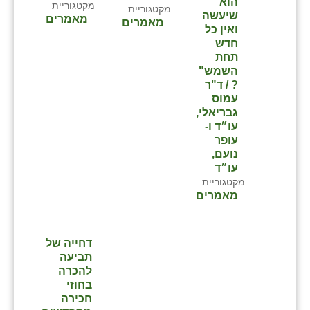
הוא
מקטגוריית
מקטגוריית
שיעשה
מאמרים
מאמרים
ואין כל
חדש
תחת
השמש"
? / ד"ר
עמוס
גבריאלי,
עו״ד ו-
עופר
נועם,
עו״ד
מקטגוריית
מאמרים
דחייה של
תביעה
להכרה
בחוזי
חכירה