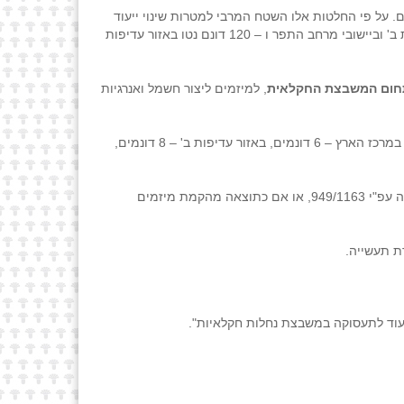
 יישובים חקלאיים. על פי החלטות אלו השטח המרבי למטרות שינוי ייעוד
במקרקעין חקלאים לצרכי תעסוקה, מסחר, תעשייה, נופש, אחסנה וכד' יהיה 60 דונם נטו במרכז הארץ, 80 דונם נטו באזור עדיפות לאומית ב' וביישובי מרחב התפר ו – 120 דונם נטו באזור עדיפות
ום המשבצת החקלאית
, למיזמים ליצור חשמל ואנרגיות
לעניין החלטה 949/1163, יובא בחשבון עד 10% משטח הפרויקט ולא יותר מ-10% מהשטח המותר לישוב לפי החלטה זו (949/1163). קרי במרכז הארץ – 6 דונמים, באזור עדיפות ב' – 8 דונמים,
בסמכות ועדת המשנה של מועצת מקרקעי ישראל לאשר חריגה מהשטח המותר עפ"י סעיף זה, אם מיצה הישוב את מכסת שטחי התעסוקה עפ"י 949/1163, או אם כתוצאה מהקמת מיזמים