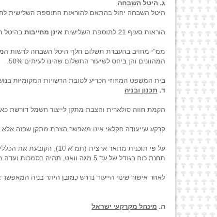
ג.
היטל השבחה
היטל השבחה יחול בהתאם להוראות התוספת השלישית לחוק 
הוראות סעיף 21 לתוספת השלישית
אינן מחייבות
בהיטל ה
המהוונים והן ביחס לשיעור התשלום שהינו לעיתים 50%.
בית המשפט המחוזי הכריע לטובת הרשויות המקומיות בנושא
ד.
תכנון ובניה
הקמת חווה סולארית והצבת מתקן לייצור חשמל דורשת כאמור כ – 25 דונם לכל מגה וואט חשמל קרי: לפרויקט של 5 מגה וואט נדרש
קרקע שייעודה חקלאי אינו מאפשר הצבת מתקן שכזה אלא במס
תחנת כוח בגודל של
עד
5 מגה וואט, תהיה בסמכות ועדה מקומית.
לאחר אישור שינוי הייעוד נדרש כמובן היתר בניה המאפשר
ה.
מינהל מקרקעי ישראל