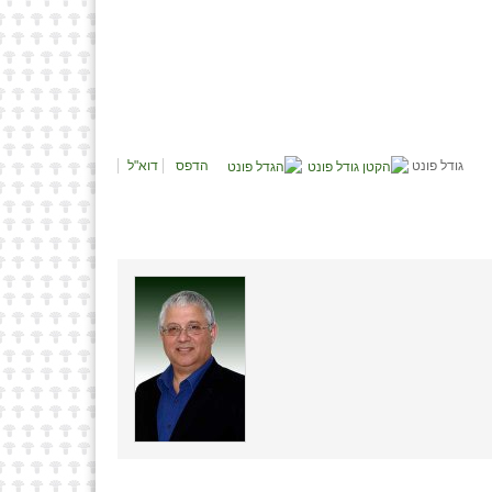
גודל פונט
הדפס
דוא"ל