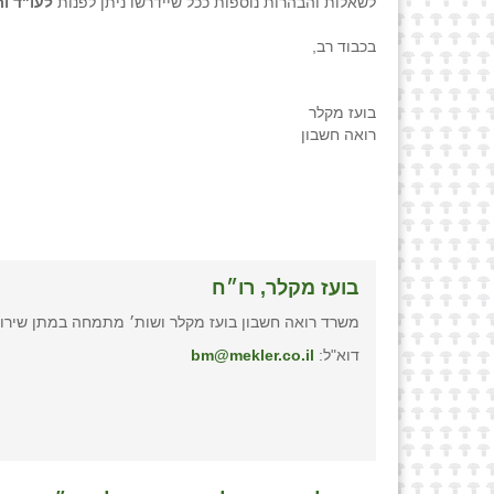
לשאלות והבהרות נוספות ככל שיידרשו ניתן לפנות
לעו"ד ור
בכבוד רב,
בועז מקלר
רואה חשבון
בועז מקלר, רו״ח
משרד רואה חשבון בועז מקלר ושות׳ מתמחה במתן שירותי
דוא"ל:
bm@mekler.co.il