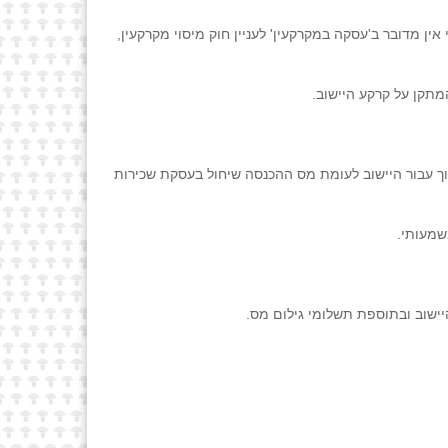
כרת הקרקע לתקופה הקצרה מ – 25 שנים. משמעות התקופה היא כי אין מדובר ב'עסקה במקרקעין' לעניין חוק מיסוי מקרקעין,
מתקן על קרקע היישוב.
ס שבח, שיהיה נמוך עבור היישוב לעומת מס ההכנסה שיחול בעסקת שכירות
ישוב ובתוספת תשלומי גילום מס.