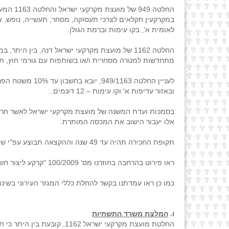
החלטה 
לאומית א', בקו עימות וברמת הגולן.
החלטה 1162 של מועצת מקרקעי ישראל דנה, בין היתר, במיזמים ליצור חשמל ואנרגיות מתחדשות. ההחלטה קובעת כי הקצאת קרקע
מתחדשות למטרה מסחרית ו/או בשותפות עם גורמי חוץ, תיעשה 
ובאזור עדיפות א' וקו עימות – 12 דונמים..
אלו יעבור הישוב את המכסה המותרת.
תקופת החכירה תהיה עד 49 שנה וההקצאה תבוצע עפ"י שומה פרטנית. שיעור התשלום יהיה בהתאם להנחות אזור בהקצאת קרקע למטרת תעשייה.
ראו פירוט בהרחבה בחוזרנו מס' 100/2009 "קרקע ליצור חשמל מאנרגיה סולארית".
כמו כן ראו עמדתנו בקשר להחלת כללי המגזר העירוני בשינוי יעוד קרקע משבצת נחלות ח
ו.
המלצת משרד התשתיות
החלטת מועצת מקרקעי ישראל 1162, קובעת בין היתר כי תנאי לביצוע עסקת הקצאת קרקע תותנה בקבלת המלצה של משרד התשתיות.