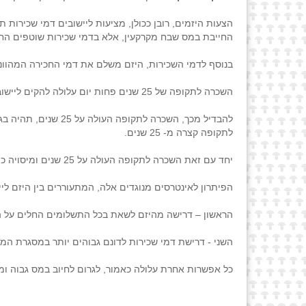
החייבת במס שבח מקרקעין, אלא בדמי שכירות שוטפים הח
בנוסף לדמי השכירות, היזם משלם את דמי החכירה המהוונים
השכרה לתקופה של 25 שנים פחות יום עלולה להקים ליישוב חבות במס הכנסה גבוהה ומיותרת.
להבדיל מכך, השכרה 
לתקופה קצרה מ- 25 שנים.
יחד עם זאת השכרה לתקופה העולה על 25 שנים ומיסויה כ'עסקה במקרקעין' תהיה פחות כדאית ליזם ותפחית את הרווחיות שלו באופן משמעותי.
הפיתרון לאינטרסים מנוגדים אלה, המתעוררים בין היזם לייש
הראשון – דרישה מהיזם לשאת בכל התשלומים החלים על היי
השני - דרישת דמי שכירות לדונם גבוהים יותר במסגרת המ
כל אפשרות אחרת עלולה כאמור, לגרום לחיוב במס גבוה ומי