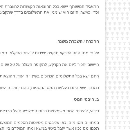
התאגיד המשותף יישא בכל ההוצאות הקשורות להעברת הקרקע
וכד'. כאשר, היזם הוא שיממן את התשלומים בדרך שתקבע: 
החכרת / השכרת משנה
על פי מתווה זה הקרקע תוקצה ישירות ליישוב החקלאי תמו
היישוב יחכיר ליזם את הקרקע, לתקופה העולה על 20 שנים, תמורת תשלום דמי שכירות עפ"י נוסחה הנקבעת בהסכם.
היזם ישא בכל התשלומים הכרוכים בשינוי הייעוד, ההוצאות 
כמו כן, ישא היזם בעלויות המס הנוספות, בהם יחויב היי
ב.
היבטי המס
כידוע, להיבטי המס משמעויות רבות המשפיעות על הכדאיו
במתווים מסוימים, כפי שניבטים מטיוטות הסכמים המוצעות ע
תכנון מס נכון
אשר יקבל ביטוי במשא ומתן המוקדם בין הצ