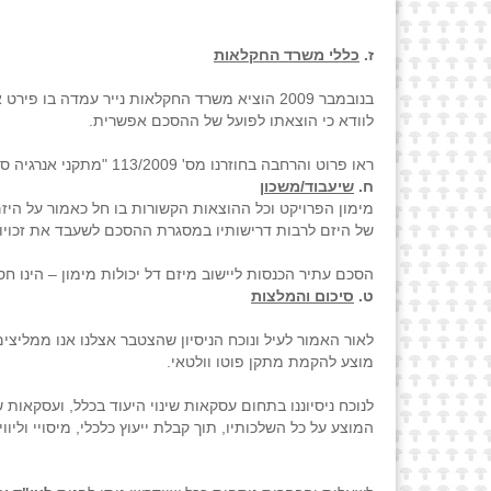
ז.
כללי משרד החקלאות
בנובמבר 2009 הוציא משרד החקלאות נייר עמדה
לוודא כי הוצאתו לפועל של ההסכם אפשרית.
ראו פרוט והרחבה בחוזרנו מס' 113/2009 "מתקני אנרגיה סולארית בשטח נחלות חקלאיות".
ח.
שיעבוד/משכון
מימון הפרויקט וכל ההוצאות הקשורות בו חל כאמור על היז
של היזם לרבות דרישותיו במסגרת ההסכם לשעבד את זכויות
הסכם עתיר הכנסות ליישוב מיזם דל יכולות מימון – הינו חס
ט.
סיכום והמלצות
לאור האמור לעיל ונוכח הניסיון שהצטבר אצלנו אנו ממלי
מוצע להקמת מתקן פוטו וולטאי.
לנוכח ניסיוננו בתחום עסקאות שינוי היעוד בכלל, ועסקא
המוצע על כל השלכותיו, תוך קבלת ייעוץ כלכלי, מיסויי וליווי