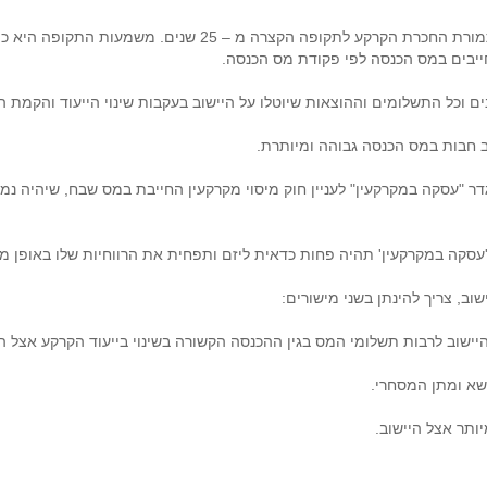
הצעות היזמים, רובן ככולן, מציעות ליישובים דמי שכירות תמורת הח
ייבים במס הכנסה לפי פקודת מס הכנסה.
 וכל התשלומים וההוצאות שיוטלו על היישוב בעקבות שינוי הייעוד והקמת ה
לתקופה העולה על 25 שנים, תהיה בגדר "עסקה במקרקעין" לעניין חוק מיסוי מקרקעין החייבת במ
וב, צריך להינתן בשני מישורים:
שוב לרבות תשלומי המס בגין ההכנסה הקשורה בשינוי בייעוד הקרקע אצל הי
שא ומתן המסחרי.
ותר אצל היישוב.