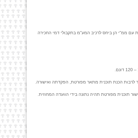
החכירה המהוונים. בנושא זה יש מחלוקת עם ממ"י הן ביחס לרכיב המע"מ בתקבולי דמי החכירה
עוד לרבות הכנת תוכנית מתאר מפורטת, הפקדתה ואישורה.
ים בדבר הקמת חוות סולאריות בסדר גודל של 5 עד 50 מגה וואט הסמכות לאישור תוכנית מפורטת תהיה נתונה בידי הוועדה המחוזית.