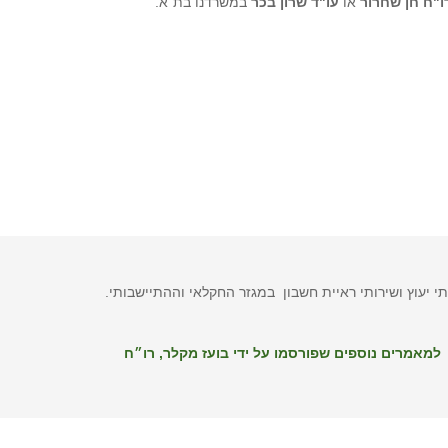
ו"ח חן שחרור
או
עו"ד שרון בכר
במשרדנו בת"א.
 יעוץ ושירותי ראיית חשבון במגזר החקלאי וההתיישבותי.
למאמרים נוספים שפורסמו על ידי בועז מקלר, רו״ח