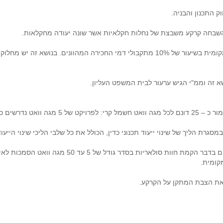
התכנון והבניה.
שבחה קרקע משבצת של נחלות חקלאיות אשר שונה יעודה מחקלאות.
ממ"י מחויב בהעברת תשלום חלף היטל השבחה לרשות המקומית בשיעור של 10% מתקבולי דמי 
 זה וממ"י הגיש ערעור לבית המשפט העליון.
ים כ – 120 דונם.
גרת הליך של שינוי ייעוד תכנוני כדין, הכולל את כל שלבי הליכי שינוי היי
על פי תוכנית מתאר ארצית (תמ"א 10), הקובעת את הכלל
 את הצבת המתקן על הקרקע.