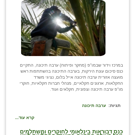
בני ציון
בצרה
בקעות
ֿגבעת שפירא
גן הדרום
במרכז וידור שבמו"פ (מחקר ופיתוח) ערבה תיכונה, התקיים
גן השומרון
כנס סיכום עונת הירקות, בערבה התיכונה בהשתתפות ראש
מועצה אזורית ערבה תיכונה אייל בלום, נציגי משרד
גני עם
החקלאות, ארגונים חקלאיים, מנהלי חברות חקלאיות, חוקרי
מו"פ ערבה תיכונה וצפונית, חקלאים ועוד.
גני יהודה
גנות
תגיות:
ערבה תיכונה
ורד יריחו
קרא עוד...
דקל
כנס דבוראות בינלאומי לחוקרים ומשתלמים