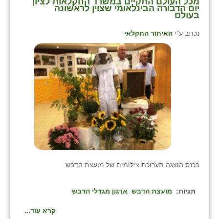
מכל העולם התקיים במשרד החקלאות לציון
יום הדבורה הבינלאומי שצוין לראשונה
זוהר
בעולם
הדר עם
נכתב ע"י
האיחוד החקלאי
חבצלת השרון
חמרה
חרב לאת
יבול (מורג)
יקנעם
כליל
בכנס הוצגה תערוכת צילומים של מועצת הדבש
יד השמונה
כפר אביב
תגיות:
מועצת הדבש
ארגון מגדלי הדבש
כפר ביאליק
קרא עוד...