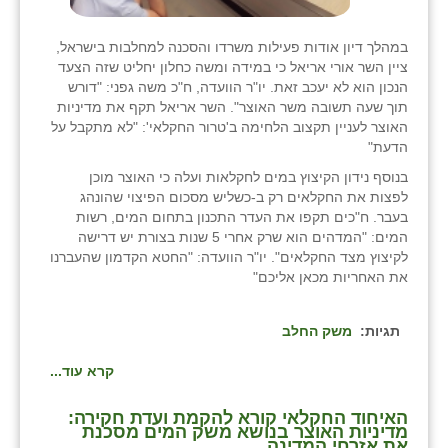
במהלך דיון אודות פעילות משרדו והסכנה למחלבות בישראל,
ציין השר אורי אריאל כי במידה ומשה כחלון יחליט שזה הצעד
הנכון הוא לא יעכב זאת. יו"ר הוועדה, ח"כ משה גפני: "דורש
תוך שעה תשובה משר האוצר". השר אריאל תקף את מדיניות
האוצר לעניין תקצוב הלחימה ב'טרור החקלאי': "לא מתקבל על
הדעת"
בנוסף נידון הקיצוץ במים לחקלאות ועלה כי האוצר מוכן
לפצות את החקלאים רק ב-כשליש מסכום הפיצוי שהונהג
בעבר. ח"כים תקפו את העדר התכנון בתחום המים, רשות
המים: "המדהים הוא שרק אחרי 5 שנות בצורת יש דרישה
לקיצוץ מצד החקלאים". יו"ר הוועדה: "החטא הקדמון שהעברנו
את האחריות מכאן אליכם"
תגיות:
משק החלב
קרא עוד...
האיחוד החקלאי קורא להקמת ועדת חקירה:
מדיניות האוצר בנושא משק המים מסכנת
את אזרחי המדינה