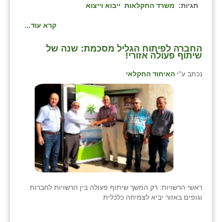
נווה אטי״ב
תגיות:
משרד החקלאות
ייבוא וייצוא
נהריה (אג״ש)
קרא עוד...
ניר צבי
החברה לפיתוח הגליל מסכמת: שנה של
שיתוף פעולה אזורי!
עין חצבה
נכתב ע"י
האיחוד החקלאי
עין תמר
עמרים
קורנית
קלחים
רועי
רימונים
ראשי הרשויות: רק המשך שיתוף פעולה בין הרשויות לחברות
וגופים באזור יביא לצמיחה כלכלית
רמות השבים
רמת הדר