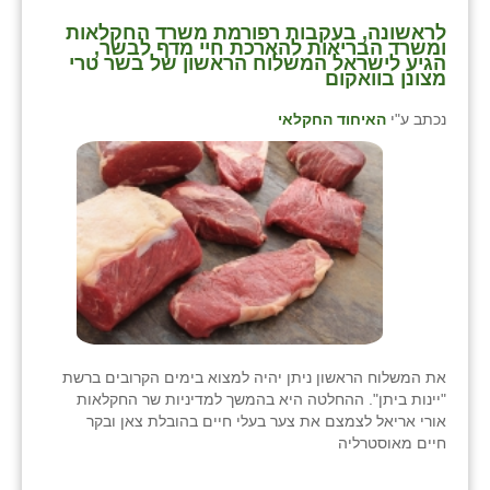
כפר הרי״ף
⁨לראשונה, בעקבות רפורמת משרד החקלאות
ומשרד הבריאות להארכת חיי מדף לבשר,
כפר מישר
הגיע לישראל המשלוח הראשון של בשר טרי
מצונן בוואקום⁩
כפר מע״ש
נכתב ע"י
האיחוד החקלאי
כפר מרדכי
כפר סבא (אגרא)
כפר שמריהו
מגשימים
מישר
מכורה
את המשלוח הראשון ניתן יהיה למצוא בימים הקרובים ברשת
"יינות ביתן". ההחלטה היא בהמשך למדיניות שר החקלאות
מנחמיה
אורי אריאל לצמצם את צער בעלי חיים בהובלת צאן ובקר
חיים מאוסטרליה
נאות הכיכר