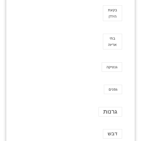
בקעת
הירדן
בתי
אריזה
גנטיקה
גפנים
גרנות
דבש