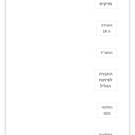
מזיקים
הועידה
ה 16
הותמ״ל
החברה
לפיתוח
הגליל
החלטה
1521
החלטות