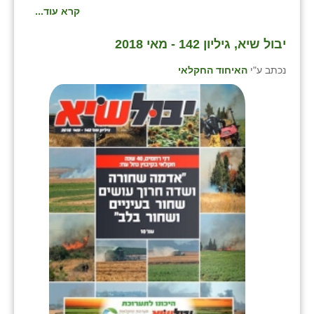
קרא עוד...
שבי ציון
יבול שיא, גיליון 142 - מאי 2018
שדה ורבורג
נכתב ע"י
האיחוד החקלאי
שדה צבי
שדמה
שכניה
תלמי יוסף
בוסתן הגליל