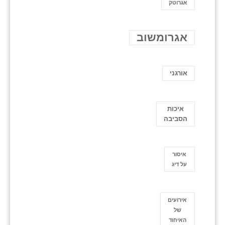
אגרוטק
אגרומשוב
אורגני
איכות
הסביבה
איסור
על דיג
אירועים
של
האיחוד