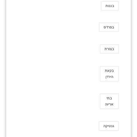
בננות
בפרדס
בצורת
בקעת
הירדן
בתי
אריזה
גנטיקה