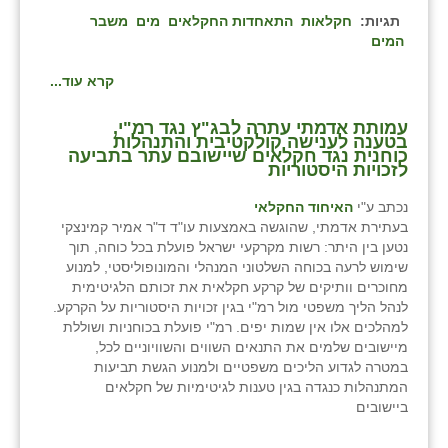
כפר הרי״ף
תגיות:
חקלאות
התאחדות החקלאים
מים
משבר
המים
כפר מישר
קרא עוד...
כפר מע״ש
עמותת אדמתי עתרה לבג"ץ נגד רמ"י,
כפר מרדכי
בטענה לענישה קולקטיבית והתנהלות
כוחנית נגד חקלאים שיישובם עתר בתביעה
לזכויות היסטוריות
כפר סבא (אגרא)
נכתב ע"י
האיחוד החקלאי
כפר שמריהו
בעתירת אדמתי, שהוגשה באמצעות עו"ד ד"ר אמיר קמינצקי
נטען בין היתר: רשות מקרקעי ישראל פועלת בכל כוחה, תוך
מגשימים
שימוש לרעה בכוחה השלטוני המנהלי והמונופוליסטי, למנוע
מחוכרים וותיקים של קרקע חקלאית את זכותם הלגיטימית
מישר
לנהל הליך משפטי מול רמ"י בגין זכויות היסטוריות על הקרקע.
למהלכים אלו אין שמות יפים. רמ"י פועלת בכוחניות ושוללת
מכורה
מיישובים שלמים את התנאים השווים והשוויוניים לכל,
במטרה לגדוע הליכים משפטיים ולמנוע הגשת תביעות
מנחמיה
המתנהלות כנגדה בגין טענות לגיטימיות של חקלאים
ביישובים
נאות הכיכר