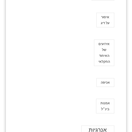
איסור
על דיג
אירועים
של
האיחוד
החקלאי
אכיפה
אמנות
בינ״ל
אנרגיות