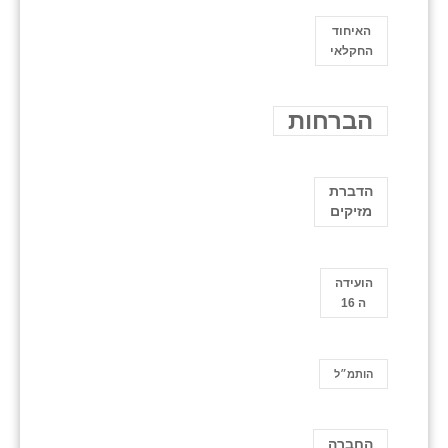
האיחוד
החקלאי
הברחות
הדברת
מזיקים
הועידה
ה 16
הותמ״ל
החברה