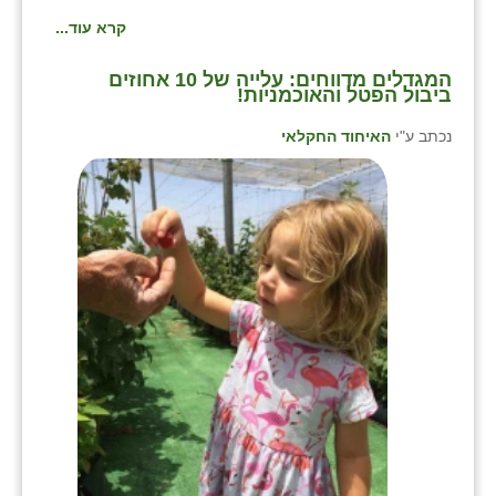
נווה אטי״ב
קרא עוד...
נהריה (אג״ש)
המגדלים מדווחים: עלייה של 10 אחוזים
ניר צבי
ביבול הפטל והאוכמניות!
עין חצבה
נכתב ע"י
האיחוד החקלאי
עין תמר
עמרים
קורנית
קלחים
רועי
רימונים
רמות השבים
רמת הדר