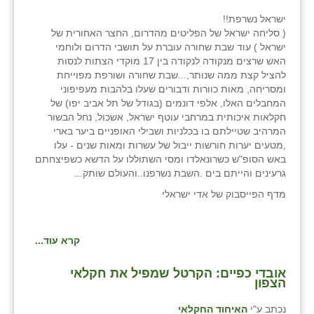
ישראל נשרפת!!
( סליחה ישראל של הפליטים מהדרום, החצר האחורית של
ישראל ) עוד שבת שחורה עוברת על תושבי הדרום ולוחמי
האש שרצים מנקודה לנקודה בין 17 מוקדי הצתות לנסות
להציל קצת ממה שנותר,...שבת שחורה ושורפת מפוייחת
ומסריחה, מאות כוורות ודבורים שעלו בלהבות מעפיפוני
המחבלים האלו, אלפי דונמים (בגודל של תל אביב יפו) של
חקלאות איכותית במרחבי עוטף ישראל, אשכול, נחל הבשור
המרהיב שטיילתם בו בכלניות ושבילי האופניים ביער בארי
,מטעים יערות חורשות ייבול של עשרות ומאות שנים - עלו
באש הסופ"ש כשרונאלדו ומסי השתוללו על הדשא כשפיצחתם
גרעינים והייתם בים .השבת נשרפנו..והעולם שותק...
מדף הפייסבוק של אדי ישראלי
קרא עוד...
אובדי כפיים: הקרטל שמפיל את חקלאי
הצפון
נכתב ע"י
האיחוד החקלאי