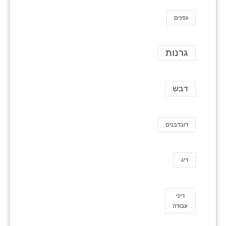
גפנים
גרנות
דבש
דובדבנים
דיג
דיני
עבודה