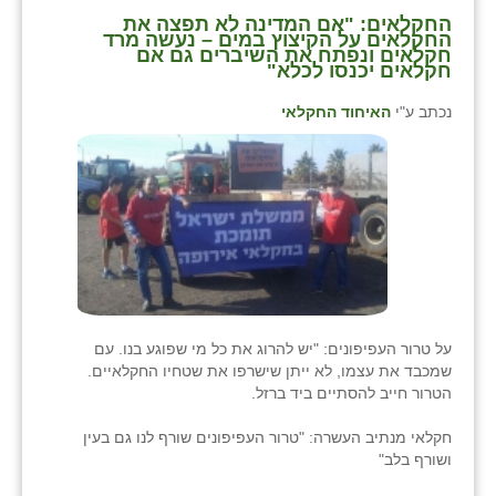
זוהר
החקלאים: "אם המדינה לא תפצה את
החקלאים על הקיצוץ במים – נעשה מרד
חקלאים ונפתח את השיברים גם אם
הדר עם
חקלאים יכנסו לכלא"
חבצלת השרון
נכתב ע"י
האיחוד החקלאי
חמרה
חרב לאת
יבול (מורג)
יקנעם
כליל
על טרור העפיפונים: "יש להרוג את כל מי שפוגע בנו. עם
שמכבד את עצמו, לא ייתן שישרפו את שטחיו החקלאיים.
יד השמונה
הטרור חייב להסתיים ביד ברזל.
כפר אביב
חקלאי מנתיב העשרה: "טרור העפיפונים שורף לנו גם בעין
ושורף בלב"
כפר ביאליק