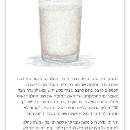
במהלך דיון סוער סביב עדכון מחירי החלב שבפיקוח שמתעכב
נוכח העדר חתימת שר האוצר, ציינו מספר מחברי ועדת
הכספים כי בכוונתם להצביע נגד בקשות שיובאו לוועדה מצד
האוצר עד לחתימתו: "שר האוצר מוביל את שוק החלב לכאוס".
מנכ"ל תנובה הציג כי עד סוף השנה תגיע החברה לפער בן
200 מיליון ₪ בשל עליית מחירי החלב הגולמי: "אנחנו לא
יודעים להתמודד מול ממשלה שאינה מכבדת הסכמים"
יו"ר הוועדה, ח"כ משה גפני קרא לשר האוצר - משה כחלון
לחתום על הצו או להביא לפתרון אחר: "במידה והדבר לא