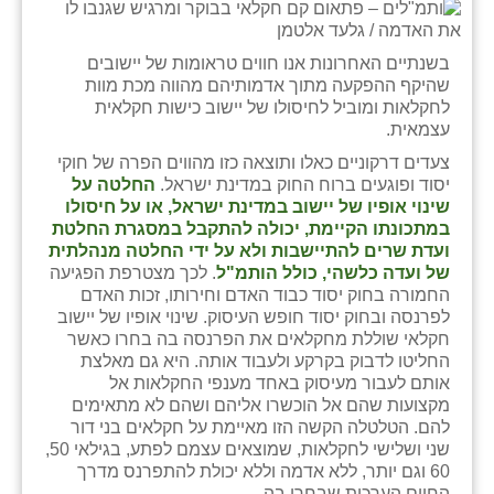
נווה אטי״ב
נהריה (אג״ש)
בשנתיים האחרונות אנו חווים טראומות של יישובים
שהיקף ההפקעה מתוך אדמותיהם מהווה מכת מוות
ניר צבי
לחקלאות ומוביל לחיסולו של יישוב כישות חקלאית
עצמאית.
עין חצבה
צעדים דרקוניים כאלו ותוצאה כזו מהווים הפרה של חוקי
עין תמר
יסוד ופוגעים ברוח החוק במדינת ישראל.
החלטה על
שינוי אופיו של יישוב במדינת ישראל, או על חיסולו
עמרים
במתכונתו הקיימת, יכולה להתקבל במסגרת החלטת
ועדת שרים להתיישבות ולא על ידי החלטה מנהלתית
קורנית
של ועדה כלשהי, כולל הותמ"ל
. לכך מצטרפת הפגיעה
החמורה בחוק יסוד כבוד האדם וחירותו, זכות האדם
קלחים
לפרנסה ובחוק יסוד חופש העיסוק. שינוי אופיו של יישוב
חקלאי שוללת מחקלאים את הפרנסה בה בחרו כאשר
רועי
החליטו לדבוק בקרקע ולעבוד אותה. היא גם מאלצת
אותם לעבור מעיסוק באחד מענפי החקלאות אל
רימונים
מקצועות שהם אל הוכשרו אליהם ושהם לא מתאימים
להם. הטלטלה הקשה הזו מאיימת על חקלאים בני דור
רמות השבים
שני ושלישי לחקלאות, שמוצאים עצמם לפתע, בגילאי 50,
60 וגם יותר, ללא אדמה וללא יכולת להתפרנס מדרך
רמת הדר
החיים הערכית שבחרו בה.