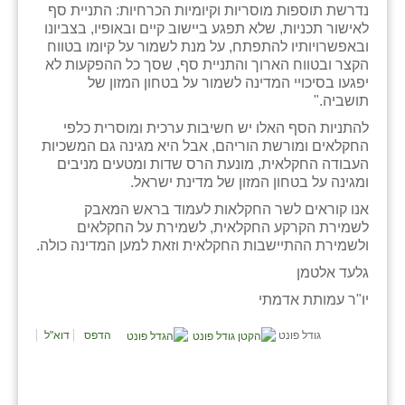
נדרשת תוספות מוסריות וקיומיות הכרחיות: התניית סף
לאישור תכניות, שלא תפגע ביישוב קיים ובאופיו, בצביונו
ובאפשרויותיו להתפתח, על מנת לשמור על קיומו בטווח
הקצר ובטווח הארוך והתניית סף, שסך כל ההפקעות לא
יפגעו בסיכויי המדינה לשמור על בטחון המזון של
תושביה."
להתניות הסף האלו יש חשיבות ערכית ומוסרית כלפי
החקלאים ומורשת הוריהם, אבל היא מגינה גם המשכיות
העבודה החקלאית, מונעת הרס שדות ומטעים מניבים
ומגינה על בטחון המזון של מדינת ישראל.
אנו קוראים לשר החקלאות לעמוד בראש המאבק
לשמירת הקרקע החקלאית, לשמירת על החקלאים
ולשמירת ההתיישבות החקלאית וזאת למען המדינה כולה.
גלעד אלטמן
יו"ר עמותת אדמתי
גודל פונט
הדפס
דוא"ל