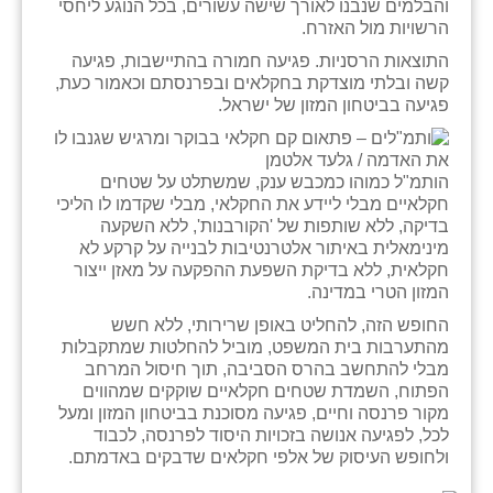
והבלמים שנבנו לאורך שישה עשורים, בכל הנוגע ליחסי
כפר הרי״ף
הרשויות מול האזרח.
כפר מישר
התוצאות הרסניות. פגיעה חמורה בהתיישבות, פגיעה
קשה ובלתי מוצדקת בחקלאים ובפרנסתם וכאמור כעת,
כפר מע״ש
פגיעה בביטחון המזון של ישראל.
כפר מרדכי
הותמ"ל כמוהו כמכבש ענק, שמשתלט על שטחים
כפר סבא (אגרא)
חקלאיים מבלי ליידע את החקלאי, מבלי שקדמו לו הליכי
בדיקה, ללא שותפות של 'הקורבנות', ללא השקעה
כפר שמריהו
מינימאלית באיתור אלטרנטיבות לבנייה על קרקע לא
חקלאית, ללא בדיקת השפעת ההפקעה על מאזן ייצור
מגשימים
המזון הטרי במדינה.
מישר
החופש הזה, להחליט באופן שרירותי, ללא חשש
מהתערבות בית המשפט, מוביל להחלטות שמתקבלות
מכורה
מבלי להתחשב בהרס הסביבה, תוך חיסול המרחב
הפתוח, השמדת שטחים חקלאיים שוקקים שמהווים
מנחמיה
מקור פרנסה וחיים, פגיעה מסוכנת בביטחון המזון ומעל
לכל, לפגיעה אנושה בזכויות היסוד לפרנסה, לכבוד
נאות הכיכר
ולחופש העיסוק של אלפי חקלאים שדבקים באדמתם.