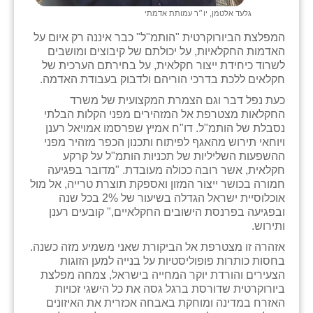
זוהר
גלעד אלטמן, יו״ר עמותת אדמתי
המפלצת הביורוקרטית "הותמ"ל" כבר איננה רק איום על
הדר עם
האדמות החקלאיות, על יכולתם של קיבוצים ומושבים
לשרוד כיחידת ייצור חקלאית, על בחירתם הערכית של
חבצלת השרון
חקלאים ללכת בדרכי הוריהם ולדבוק בעבודת האדמה.
חמרה
כעת נפל דבר וגם הצמרת המקצועית של משרד
החקלאות מצטרפת אל המזהירים מפני הקלות הבלתי
חרב לאת
נסבלת של הותמ"ל. דו"ח אמיץ שפרסמו אמויאל רענן
ויוחאי תירוש מהאגף לפיתוח ותכנון הכפר מזהיר מפני
יבול (מורג)
ההשפעות השליליות של תכניות הותמ"ל על קרקע
חקלאית, אשר רובה ככולה מעובדת. "מדובר בפגיעה
יקנעם
חמורה בכושר ייצור המזון ואספקת תוצרת טרייה, אל מול
אוכלוסיית ישראל הגדלה בשיעור של 2% בכל שנה
כליל
ובפגיעה בפרנסת הישובים החקלאיים," קובעים רענן
ותירוש.
יד השמונה
אזהרה זו מצטרפת אל הביקורת שאני משמיע מזה כשנה.
בחסות כותרות פופוליסטיות על בנייה למען הזוגות
כפר אביב
הצעירים והורדת יוקר המחייה בישראל, צמחה מפלצת
ביורוקרטית שדורסת ברגל גסה את כל הישגי זכויות
כפר ביאליק
האזרח במדינה ומוחקת באבחה אכזרית את האיזונים