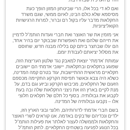
ואם לא די בכל אלו, הרי שביטחון המזון הופך כעת
שבי ציון
מסיסמא שלא כולם הבינו, לאיום ממשי, שגם משרד
החקלאות מדבר עליו בקול רם וברור, למרות הרגישויות
שדה ורבורג
הקואליציוניות.
שדה צבי
אני מזמין את שר האוצר ואת חברי וועדות הותמ"ל לדמיין
את חייהם שלהם ואת האפשרות שבבוקר יום בהיר אחד,
שדמה
הם יגלו שבחצר ביתם קם בלילה מבנה חדש, שחוסם
את מסלול יציאתם לעבודת יומם.
שכניה
עמותת 'אדמתי' יוצאת למאבק נגד שלטון העריצות הזה,
שפוגע בחקלאים ובחקלאות. יישובי אדמתי הם יישובים
תלמי יוסף
חקלאיים מראשית ההתיישבות, עוד בטרם קמה המדינה,
כשלא היה צבא וכאשר תפיסת הקרקע התקיימה מכספם
בוסתן הגליל
הזעום של החקלאים, מכיבוש הקרקע וביזע וגם בדם, על
מנת לקיים בארץ הזו את ניצני החקלאות שלה ובה בעת
לקבוע את גבולותיה. בסוף כל תלם של חקלאים חלוצי
אלו – נקבעו גבולותיה של המדינה.
בשם חברי אדמתי לדורותיהם, חלוצי ובוני הארץ הזו,
ילדים ונכדיהם שדבקים באדמה, אנו קוראים לשרי האוצר
והחקלאות ולממשלה לעצור לאלתר את פעילות הותמ"ל
בכל הנוגע לפגיעה בשטחים החקלאיים. לחוק הותמ"ל