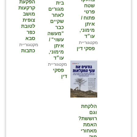
הפקעת
בית
שטח
קרקעות
מגורים
פרטי
מושב
לאחר
פתוח /
צופית
שקיים
איתן
לטובת
כבר
מימוני,
כפר
"מעשה
עו״ד
סבא⁩
עשוי" /
מקטגוריית
מקטגוריית
איתן
פסקי דין
כתבות
מימוני,
עו״ד
מקטגוריית
פסקי
דין
הלקחת
וגם
רוששת?
האמת
מאחורי
חוק