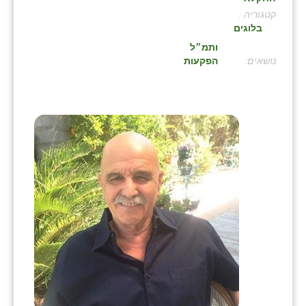
קטגוריה :
בני ציון
בלוגים
בצרה
ותמ״ל
:
הפקעות
בקעות
ֿגבעת שפירא
גן הדרום
גן השומרון
גני עם
גני יהודה
גנות
ורד יריחו
דקל