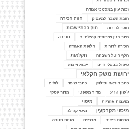
כויות היסטוריות
כות עיון במסמכי אגודה
חוזה חכירה
ובת השבה למעסיק
חוק ההתיישבות
וכר לדורות
יוב בגין שירותים קהילתיים
חכירה
כירה לדורות
חלופת האגודה
חקלאות
לף היטל השבחה
יפול בבעלי חיים
ייבוא וייצוא
רושת משק חקלאי
תב הודאה וסילוק
כתבי שיפוי
לולים
שון הרע
מדור משפטי
מדור עסקי
ועצות אזוריות
מיסוי
יסוי מקרקעין
מיסי קהילה
כסות ביצים
מכרזים
מניות תנובה