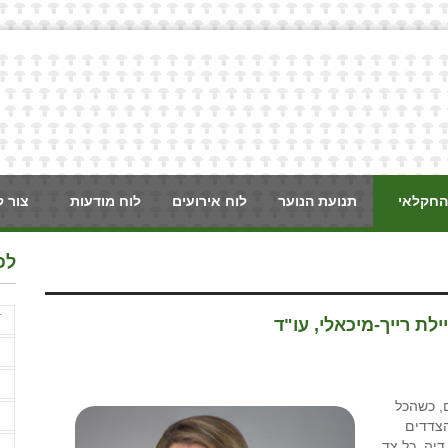
החקלאי
תנועת הנוער
לוח אירועים
לוח מודעות
צור 
לפ
ֿ
לת רייך-מיכאלי, עו"ד
א
א
, כשהכל
א
הצדדים
יה, כל צד