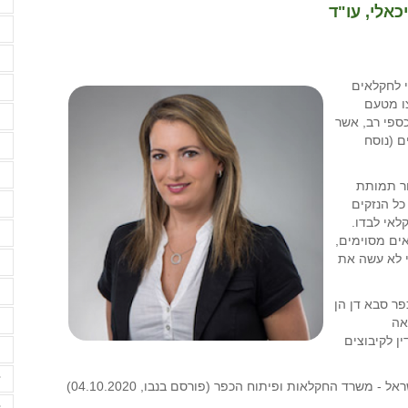
כאלי, עו"ד
ה
ה
י לחקלאים
ה
ו מטעם
ה
ספי רב, אשר
ם (נוסח
ה
ה
ור תמותת
ל הנזקים
ה
לאי לבדו.
ה
ים מסוימים,
 לא עשה את
ה
ה
ט השלום בכפר סבא דן הן
ו
אה
ן לקיבוצים
ו
ז