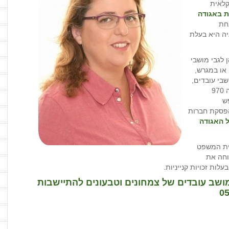
פ
קלאית
ת באגודה
פ
ת
פ
ה היא בעלת
פ
 לגבי מושבי
ק
 או במגרש,
בי עובדים,
ק
הדבר אף עוגן בהחלטות של מועצת מקרקעי ישראל (החלטה 970
ק
ש
פסקת חברות
ר
 האגודה
ר
בית המשפט
ר
וחה את
ש
ות זכויות קנייניות.
ש
הן נ' אמירים- מושב עובדים של צמחונים וטבעונים להתיישבות
ש
ת