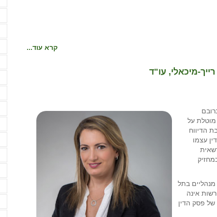
ז
ז
ח
ח
קרא עוד...
ח
רייך-מיכאלי, עו"ד
ח
ח
ט
רובם
מוטלת על
י
ת הדיווח
כ
ין עצמו
רשאית
ל
מחזיק
מ
ט לעניינים מנהליים בתל
מ
רשות אינה
מ
של פסק הדין