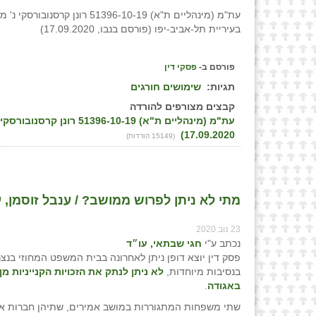
עת"מ (מינהליים ת"א) 51396-10-19 רונן קרסנ
בעיריית תל-אביב-יפו (פורסם בנבו, 17.09.2020)
פורסם ב-
פסקי דין
תגיות:
שימושים חורגים
קבצים מצורפים להורדה
עת"מ (מינהליים ת"א) 10-19
17.09.2020)
(15149 הורדות)
מתי לא ניתן לפרוש ממושב? / ענבל זוסמן, 
23 נוב 2020
נכתב ע"י
חגי שבתאי, עו״ד
פסק דין יוצא דופן ניתן לאחרונה בבית המשפט המחוזי בנצר
בנסיבות מיוחדות,
לא ניתן לנתק את הזכויות הקנייניות מ
באגודה
.
שתי משפחות המתגוררות במושב אמירים, שתיהן חברות א