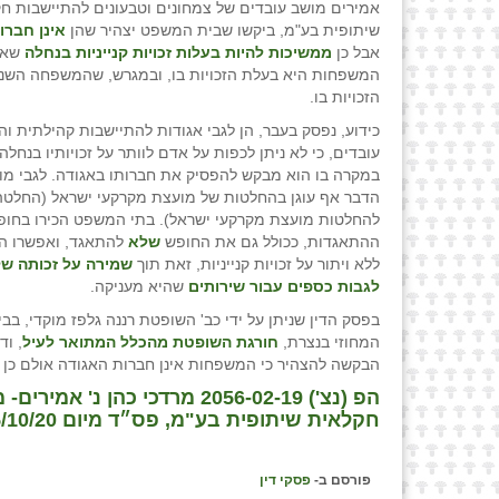
אמירים מושב עובדים של צמחונים וטבעונים להתיישבות ח
שיתופית בע"מ, ביקשו שבית המשפט יצהיר שהן
אינן חברו
אבל כן
ממשיכות להיות בעלות זכויות קנייניות בנחלה
שאח
המשפחות היא בעלת הזכויות בו, ובמגרש, שהמשפחה השני
הזכויות בו.
כידוע, נפסק בעבר, הן לגבי אגודות להתיישבות קהילתית והן
עובדים, כי לא ניתן לכפות על אדם לוותר על זכויותיו בנחלה
במקרה בו הוא מבקש להפסיק את חברותו באגודה. לגבי מוש
להחלטות מועצת מקרקעי ישראל). בתי המשפט הכירו בחופ
ההתאגדות, ככולל גם את החופש
שלא
להתאגד, ואפשרו ה
ללא ויתור על זכויות קנייניות, זאת תוך
שמירה על זכותה של
לגבות כספים עבור שירותים
שהיא מעניקה.
בפסק הדין שניתן על ידי כב' השופטת רננה גלפז מוקדי, ב
המחוזי בנצרת,
חורגת השופטת מהכלל המתואר לעיל
, וד
הבקשה להצהיר כי המשפחות אינן חברות האגודה אולם כן בעל
הפ (נצ') 2056-02-19 מרדכי כ
חקלאית שיתופית בע"מ, פס״ד מיום 05/10/20
פורסם ב-
פסקי דין