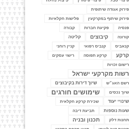
יצויי סבל
פיצויי פיטורין
פיצול נחלה
ירוק אגודה שיתופית
ירוק שיתוף במקרקעין
פלישות חקלאיות
נסיה
פקיעת חברות
קבורה
קיבוצים
קליטה
ורונה
נאביס
קנביס רפואי
קניין רוחני
רקע
קרקע תפוסה
רישוי עסקים
ישום זכויות
שות מקרקעי ישראל
שיוך דירות בקיבוצים
שם האג״ש
שימושים חורגים
יוך נכסים
ינויי יעוד
שכירת קרקע חקלאית
עות נוספות
תביעת דיבה
תכנון ובניה
חנות דלק