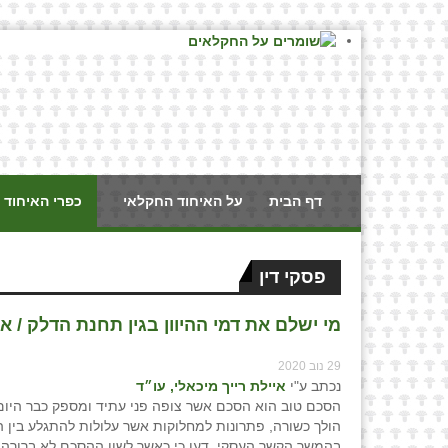
דף הבית
על האיחוד החקלאי
כפרי האיחוד 
פסקי דין
מי ישלם את דמי ההיוון בגין תחנת הדלק / איי
29 נוב 2020
נכתב ע"י
איילת רייך מיכאלי, עו״ד
הסכם טוב הוא הסכם אשר צופה פני עתיד ומספק כבר היום
הולך כשורה, פתרונות למחלוקות אשר עלולות להתגלע בין 
בהמשך הקשר העסקי. דעו כי כאשר לשון ההסכם לא ברורה ד