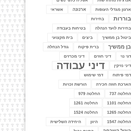
נרגיות מתחדשות
אפליה כלפי נשים
רגון מגדלי העופות
ארנונה
אשראי
וררות
בחירות
חירות לועד הנהלה
בטיחות בעבודה
יטול בן ממשיך
ביצים
בית מקצועי
ן ממשיך
ברית פיקוח
גודל הנחלה
גי נוי
דיני חוזים
דיני מכרזים
דיני עבודה
יני נזיקין
מי פיתוח
דמי שימוש
ארכת חוזה חכירה
הורשת זכויות
חלטה 737
החלטה 979
חלטה 1101
החלטה 1261
חלטה 1265
החלטה 1524
חלטה 1547
היוון
היחידה השלישית
יטל השבחה