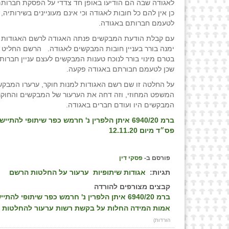
לאגודה שבה הם הודיעו באופן חד צדדי על הפסקת חברותם 
כן אין להם כל חובות לאגודה וכי אינם מעוניינים בשירותיה
לטעמם חברותם באגודה.
עם קבלת הודעת המבקשים פנתה האגודה לרשם האגודות 
ימנה בורר בעניין חובות המבקשים לאגודה. הרשם החליט ל
בטרם מינוי בורר לנוכח טענות המבקשים לעצם עניין חברות
שכן לטעמם חבורתם באגודה פקעה.
על החלטה זו שם רשם האגודות למנות חוקר, ערערו המבקש
המשפט המחוזי, וזה דחה את הערעור של המבקשים והחוקר
המבקשים היו ועודם חברים באגודה.
ברמ 6940/20 איתן הלפרין נ' חרמש כפר שיתופי להתי
פס״ד מיום 12.11.20
פורסם ב-
פסקי דין
תגיות:
אגודות שיתופיות
ערעור על החלטות הרשם
קבצים מצורפים להורדה
ברמ 6940/20 איתן הלפרין נ' חרמש כפר שיתופי להתיישבות בע"מ, פס״ד מיום 12.11.20
אמות המידה החלות על בקשת רשות ערעור להחלטות של
הורדות)