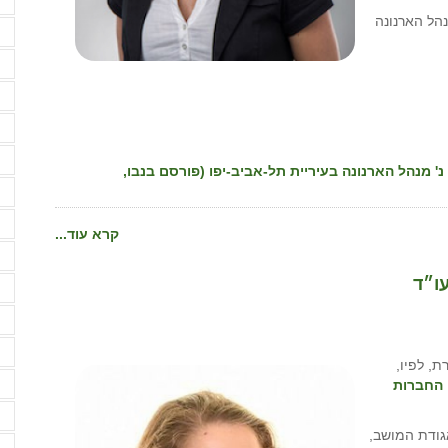
מ
ובורסקי נ' מנהל הארנונה
מ
מ
מ
נ
ס
51396- רונן קרסנובורסקי נ' מנהל הארנונה בעיריית תל-אביב-יפו (פורסם בנבו,
ס
ס
קרא עוד...
ע
עו״ד
ע
ע
פ
ת, לפיו,
פ
ן החברות
פ
גודת המושב,