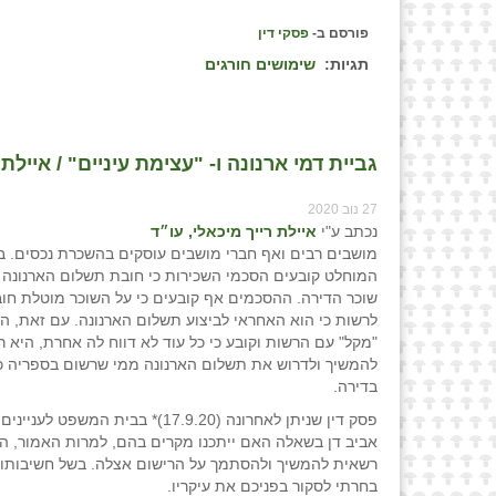
פורסם ב-
פסקי דין
תגיות:
שימושים חורגים
גביית דמי ארנונה ו- "עצימת עיניים" / איילת 
27 נוב 2020
נכתב ע"י
איילת רייך מיכאלי, עו״ד
מושבים רבים ואף חברי מושבים עוסקים בהשכרת נכסים. ב
המוחלט קובעים הסכמי השכירות כי חובת תשלום הארנונה 
שוכר הדירה. ההסכמים אף קובעים כי על השוכר מוטלת חוב
לרשות כי הוא האחראי לביצוע תשלום הארנונה. עם זאת, הד
"מקל" עם הרשות וקובע כי כל עוד לא דווח לה אחרת, היא 
להמשיך ולדרוש את תשלום הארנונה ממי שרשום בספריה כ
בדירה.
פסק דין שניתן לאחרונה (17.9.20)* בבית המשפ
אביב דן בשאלה האם ייתכנו מקרים בהם, למרות האמור, ה
רשאית להמשיך ולהסתמך על הרישום אצלה. בשל חשיבותו 
בחרתי לסקור בפניכם את עיקריו.