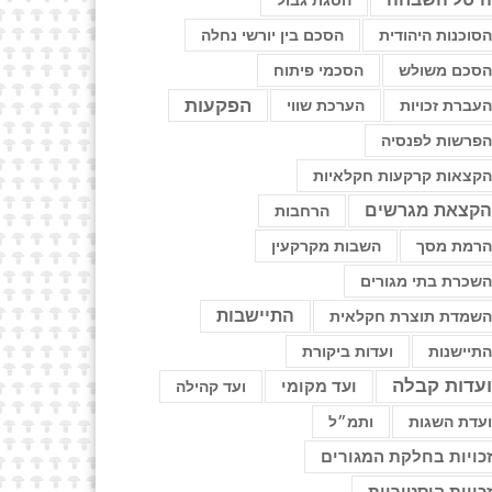
הסגת גבול
סוכנות היהודית
הסכם בין יורשי נחלה
סכם משולש
הסכמי פיתוח
הפקעות
עברת זכויות
הערכת שווי
פרשות לפנסיה
קצאות קרקעות חקלאיות
קצאת מגרשים
הרחבות
רמת מסך
השבות מקרקעין
שכרת בתי מגורים
התיישבות
שמדת תוצרת חקלאית
תיישנות
ועדות ביקורת
עדות קבלה
ועד מקומי
ועד קהילה
עדת השגות
ותמ״ל
כויות בחלקת המגורים