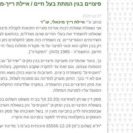
פיצויים בגין המתת בעל חיים / איילת רייך-מי
27 נוב 2020
נכתב ע"י
איילת רייך מיכאלי, עו״ד
אני נשאלת שאלות רבות אודות סוגיית הזכאות לקבלת פיצו
שנאלצו להשמיד את בעלי החיים שהם מגדלים, בהתאם לצ
השירותים הווטרינריים. צו השמדה כזה מסב לחקלאים נזק כ
רק בגין חלקו הוא זכאי לפיצוי על פי פקודת מחלות בעלי חיי
חדש), התשמ"ה - 1985 (להלן: "הפקודה").
כך, בעוד שהמדינה מעניקה פיצויים בגין נזקים "ישירים" עב
העופות עצמם, וגם זאת עד לתקרה שקבע המחוקק, בעלות כ
"העקיפים" (השמדת ביצים, תערובות וכיוצא בזה) נושא החק
אם לא די בכך, החוק מעניק למדינה גם סמכות לשלול, בתנא
את מתן הפיצויים בגין ההשמדה, במקרה שלדעתה החקלאי
המוטל עליו למניעת המחלה.
פסק דין שניתן לאחרונה (4.10.20)* בבית משפ
בשאלת הפיצויים בגין הנזקים "העקיפים" והן בשאלת הערכ
שבסמכותה לדון בתביעה מעין זו. בשל חשיבותו של פסק הדי
העוסקים בחקלאות בחרתי לסקור בפניכם את עיקריו.
*ת"א (שלום כ"ס) 65556-12-19 איכותית בע"מ נ' מדינת ישראל - משרד החקלאות ופיתוח הכפר (פורסם בנבו, 04.10.2020)