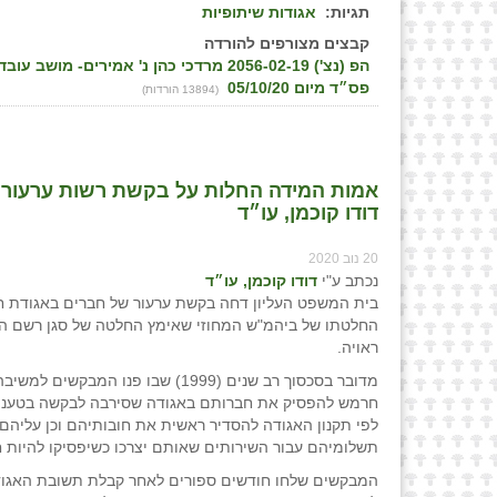
תגיות:
אגודות שיתופיות
קבצים מצורפים להורדה
הפ (נצ') 2056-02-19 מרדכי כהן נ' אמי
פס״ד מיום 05/10/20
(13894 הורדות)
אמות המידה החלות על בקשת רשות ערעור 
דודו קוכמן, עו״ד
20 נוב 2020
נכתב ע"י
דודו קוכמן, עו״ד
בית המשפט העליון דחה בקשת ערעור של חברים באגודת ח
החלטתו של ביהמ"ש המחוזי שאימץ החלטה של סגן רשם ה
ראויה.
מדובר בסכסוך רב שנים (1999) שבו פנו המבקשים 
חרמש להפסיק את חברותם באגודה שסירבה לבקשה בטענ
לפי תקנון האגודה להסדיר ראשית את חובותיהם וכן עליהם
תשלומיהם עבור השירותים שאותם יצרכו כשיפסיקו להיות ח
המבקשים שלחו חודשים ספורים לאחר קבלת תשובת האגו