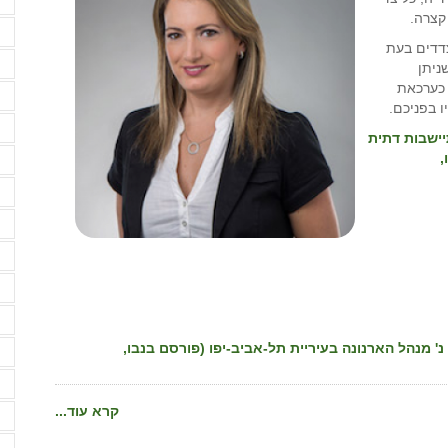
א
קצרה.
א
דדים בעת
ב
ניתן
תו כערכאת
ב
ו בפניכם.
ב
בדים להתיישבות דתית
,
ב
ד
ד
ד
ה
ה
51396- רונן קרסנובורסקי נ' מנהל הארנונה בעיריית תל-אביב-יפו (פורסם בנבו,
ה
ה
קרא עוד...
ה
ה