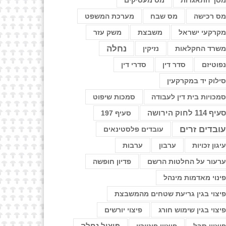
סך התאגדות
מס מעסיקים
ס רכישה
מס שבח
מערכת המשפט
קרקעי ישראל
משבצת
משק עזר
נחלה
שרד החקלאות
נזיקין
פוטיזם
סדר דין
סדרי דין
ילוק יד במקרקעין
מכויות בית דין לעבודה
סמכות שיפוט
עיף 114 לחוק הירושה
סעיף 197
ובדים זרים
עובדים פלסטינאים
יגון זכויות
ערבון
ערבות
רעור על החלטות הרשם
פדיון חופשה
ינוי מאדמות מינהל
יצוי בגין גריעת שטחים מהמשבצת
יצוי בגין שימוש חורג
פיצוי יורשים