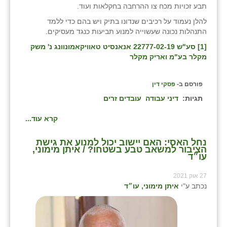
תבע זכויות מכ͘ח צו ההרחבה בחקלאות ועוד.
להלן נעמוד על רכיבים שנדונו בתיק ויש בהם כדי ללמד
התנהלות נכונה שעשוייה למנוע תביעות כנגד מעסיקים.
[1]
סע"ש 22777-02-19 אנאנסיט טאוויקאמונוונג נ' משק
מקלר בע"מ ואריק מקלר
פורסם ב-
פסקי דין
תגיות:
דיני עבודה
עובדים זרים
קרא עוד...
נחל האסי: האם יישוב יכול למנוע את גישת
הציבור למשאב טבע בשטחו? / איתן מימוני,
עו״ד
27 אוק 2021
נכתב ע"י
איתן מימוני, עו״ד