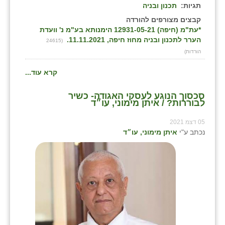
תגיות:
תכנון ובניה
קבצים מצורפים להורדה
*עת"מ (חיפה) 12931-05-21 הימנותא בע"מ נ' וועדת
הערר לתכנון ובניה מחוז חיפה, 11.11.2021.
(24615
הורדות)
קרא עוד...
סכסוך הנוגע לעסקי האגודה- כשיר
לבוררות? / איתן מימוני, עו״ד
05 דצמ 2021
נכתב ע"י
איתן מימוני, עו״ד