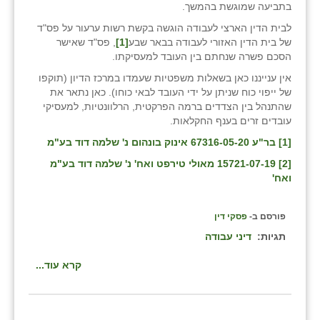
בתביעה שמוגשת בהמשך.
לבית הדין הארצי לעבודה הוגשה בקשת רשות ערעור על פס"ד
של בית הדין האזורי לעבודה בבאר שבע
[1]
, פס"ד שאישר
הסכם פשרה שנחתם בין העובד למעסיקתו.
אין ענייננו כאן בשאלות משפטיות שעמדו במרכז הדיון (תוקפו
של ייפוי כוח שניתן על ידי העובד לבאי כוחו). כאן נתאר את
שהתנהל בין הצדדים ברמה הפרקטית, הרלוונטיות, למעסיקי
עובדים זרים בענף החקלאות.
[1]
בר"ע 67316-05-20 אינוק בונהום נ' שלמה דוד בע"מ
[2]
15721-07-19 מאולי טירפט ואח' נ' שלמה דוד בע"מ
ואח'
פורסם ב-
פסקי דין
תגיות:
דיני עבודה
קרא עוד...