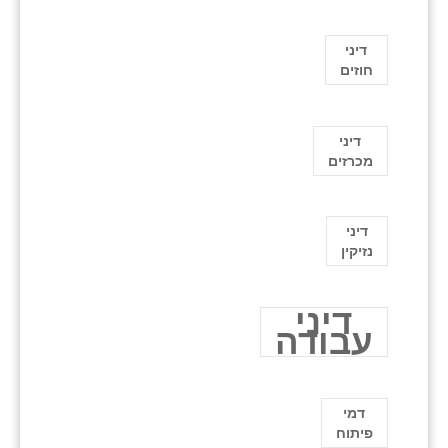
דיני
חוזים
דיני
מכרזים
דיני
נזיקין
דיני
עבודה
דמי
פיתוח