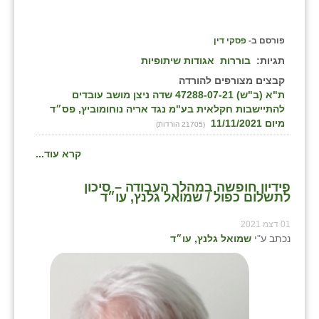
פורסם ב-
פסקי דין
תגיות:
בוררות
אגודות שיתופיות
קבצים מצורפים להורדה
ת"א (ב"ש) 47288-07-21 שדה ניצן מושב עובדים
להתיישבות חקלאית בע"מ נגד אריה נוחומוביץ, פס״ד
מיום 11/11/2021
(21705 הורדות)
קרא עוד...
פידיון חופשה במהלך העבודה – סיכון
לתשלום כפול / שמואל גלנץ, עו״ד
01 דצמ 2021
נכתב ע"י
שמואל גלנץ, עו״ד