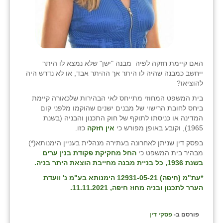
האם קיימת חזקה לפיה מבנה "ישן" שלא נמצא לו היתר
ייחשב כמבנה שהיה לו היתר אך ההיתר אבד, או לא נדרש היה
להוציאו?
בית המשפט המחוזי מתייחס לאי הבהירות שלכאורה קיימת
ביחס לחובת הרישוי של מבנים ישנים שהוקמו מלפני קום
המדינה או כניסתו לתוקף של חוק התכנון והבניה (בשנת
1965), וקובע באופן מפורש כי
אין חזקה
כזו.
בפסק דין שניתן לאחרונה בעתירה מנהלית בעניין הימנותא(*)
מבהיר בית המשפט כי
החל מחקיקת פקודת בנין ערים
בשנת 1936,
כל בניית מבנה מחייבת הוצאת היתר בניה.
*עת"מ (חיפה) 12931-05-21 הימנותא בע"מ נ' וועדת
הערר לתכנון ובניה מחוז חיפה, 11.11.2021.
פורסם ב-
פסקי דין