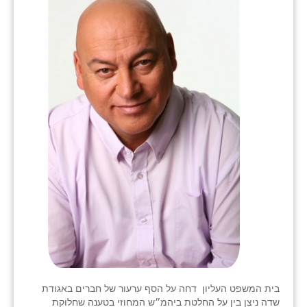
בני ציון
בצרה
בקעות
ֿגבעת שפירא
גן הדרום
גן השומרון
גני עם
גני יהודה
גנות
ורד יריחו
בית המשפט העליון דחה על הסף ערעור של חברים באגודת
דקל
שדה ניצן בין על החלטת ביהמ״ש המחוזי בטענה שחלוקת