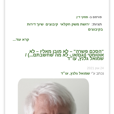
פורסם ב-
פסקי דין
תגיות:
ירושת משק חקלאי
קיבוצים
שיוך דירות
בקיבוצים
קרא עוד...
"הסכם פשרה" – לא מובן מאליו – לא
אוטומטי (וגם/או - לא מה שחשבתם...) /
שמואל גלנץ, עו״ד
24 אוק 2021
נכתב ע"י
שמואל גלנץ, עו״ד