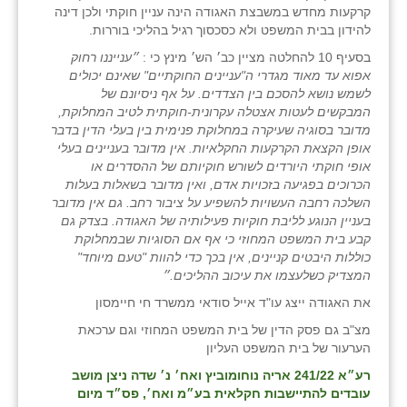
קרקעות מחדש במשבצת האגודה הינה עניין חוקתי ולכן דינה
זוהר
להידון בבית המשפט ולא כסכסוך רגיל בהליכי בוררות.
הדר עם
בסעיף 10 להחלטה מציין כב׳ הש׳ מינץ כי :
״ענייננו רחוק
אפוא עד מאוד מגדרי ה"עניינים החוקתיים" שאינם יכולים
חבצלת השרון
לשמש נושא להסכם בין הצדדים. על אף ניסיונם של
המבקשים לעטות אצטלה עקרונית-חוקתית לטיב המחלוקת,
חמרה
מדובר בסוגיה שעיקרה במחלוקת פנימית בין בעלי הדין בדבר
אופן הקצאת הקרקעות החקלאיות. אין מדובר בעניינים בעלי
חרב לאת
אופי חוקתי היורדים לשורש חוקיותם של ההסדרים או
הכרוכים בפגיעה בזכויות אדם, ואין מדובר בשאלות בעלות
יבול (מורג)
השלכה רחבה העשויות להשפיע על ציבור רחב. גם אין מדובר
בעניין הנוגע לליבת חוקיות פעילותיה של האגודה. בצדק גם
יקנעם
קבע בית המשפט המחוזי כי אף אם הסוגיות שבמחלוקת
כוללות היבטים קניינים, אין בכך כדי להוות "טעם מיוחד"
כליל
המצדיק כשלעצמו את עיכוב ההליכים.״
את האגודה ייצג עו"ד אייל סודאי ממשרד חי חיימסון
יד השמונה
מצ"ב גם פסק הדין של בית המשפט המחוזי וגם ערכאת
כפר אביב
הערעור של בית המשפט העליון
רע״א 241/22 אריה נוחומוביץ ואח׳ נ׳ שדה ניצן מושב
כפר ביאליק
עובדים להתיישבות חקלאית בע״מ ואח׳, פס״ד מיום