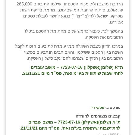
הרחבת מושב חלץ. מכוח הסכם זה שילמו התובעים 285,000
₪. אולם, פיתוח הרחבת המושב עוכב, מחמת בדיקת רשות
שבי ציון
מקרקעי ישראל (להלן: "רמ"י") בנוגע לחשד לקבלת כספים
אסורים.
שדה ורבורג
בהמשך לכך, כעבור כחמש שנים מחתימת ההסכם ביטלו
שדה צבי
התובעים את העסקה.
במרכז הדיון ניצבת השאלה ממי עומדת לתובעים הזכות לקבל
שדמה
השבה בגין הסכום ששילמו, והאם חבים הנתבעים בפיצוי
התובעים בגין הנזקים שנגרמו להם עקב כישלון העסקה.
שכניה
ת"א (שלום)(אשקלון) 7723-07-16 – מושב עובדים
תלמי יוסף
להתיישבות שיתופית בע"מ ואח', פס״ד מיום 21/11/21.
בוסתן הגליל
פורסם ב-
פסקי דין
קבצים מצורפים להורדה
ת"א (שלום)(אשקלון) 7723-07-16 – מושב עובדים
להתיישבות שיתופית בע"מ ואח', פס״ד מיום 21/11/21.
(20568 הורדות)