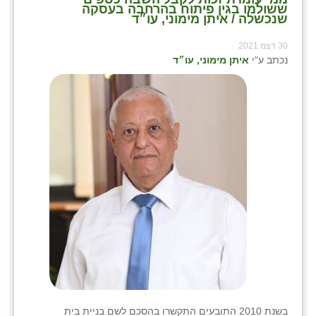
נווה אטי״ב
ששולמו בגין פיתוח בהרחבה בעסקה
שנכשלה / איתן מימוני, עו״ד
נהריה (אג״ש)
30 דצמ 2021
ניר צבי
נכתב ע"י
איתן מימוני, עו״ד
עין חצבה
עין תמר
עמרים
קורנית
קלחים
רועי
רימונים
רמות השבים
בשנת 2010 התובעים התקשרו בהסכם לשם בניית בית
רמת הדר