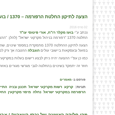
הצעה לתיקון החלטת הרפורמה – 1370 / בועז מקלר רו"ח, אורי פיטוסי עו"ד
02 מרס 2016
נכתב ע"י
בועז מקלר רו"ח, אורי פיטוסי עו"ד
החלטה 1370 "רפורמה בניהול מקרקעי ישראל" (להלן: "ההצעה"). מועד הישיבה לאישור ההחלטה נקבע ליום 14.3.2016.
הצעה לתיקון ההחלטה 1370 מתמקדת במ
בפועל ובעסקאות ביישובי עולים
הוגבלה
ההטבה אך ורק למגרשים
כמו כן עפ"י ההצעה יהיה ניתן לבצע רישום בעלות במקרקעין
חוזר זה יתמקד בשינוים בהחלטה לגבי מגרשי מגורים באזור
פורסם ב-
מאמרים
תגיות:
קרקע
רשות מקרקעי ישראל
תכנון ובניה
התיי
הרפורמה במקרקעי ישראל
נחלה
מיסוי מקרקעין
החלטה
מהי חלוקה ראשונה של נכסי העיזבון? / אביגד