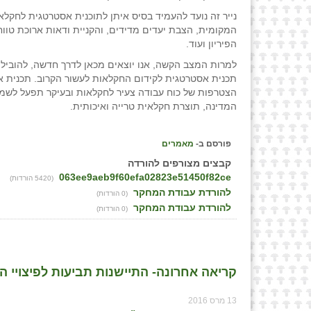
נייר זה נועד להעמיד בסיס איתן לתוכנית אסטרטגית לחקל
המקומית, הצבת יעדים מדידים, והקניית ודאות ארוכת טוו
הפיריון ועוד.
למרות המצב הקשה, אנו יוצאים מכאן לדרך חדשה, להוביל
תכנית אסטרטגית לקידום החקלאות לעשור הקרוב. תכנית א
הצטרפות של כוח עבודה צעיר לחקלאות ובעיקר תפעל לשמר
המדינה, תוצרת חקלאית טרייה ואיכותית.
פורסם ב-
מאמרים
קבצים מצורפים להורדה
063ee9aeb9f60efa02823e51450f82ce
(5420 הורדות)
להורדת עבודת המחקר
(0 הורדות)
להורדת עבודת המחקר
(0 הורדות)
קריאה אחרונה- התיישנות תביעות לפיצויי ה
13 מרס 2016