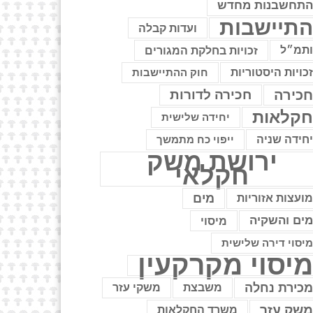
תחשבנות מחדש
תיישבות
ועדות קבלה
תמ״ל
זכויות בחלקת המגורים
כויות היסטוריות
חוק ההתיישבות
כירה
חכירה לדורות
קלאות
יחידה שלישית
חידה שניה
ייפוי כח מתמשך
ירושת משק
חקלאי
מים
ועצות אזוריות
ים והשקיה
מיסוי
יסוי דירה שלישית
יסוי מקרקעין
כירת נחלה
משבצת
משקי עזר
שק עזר
משרד החקלאות