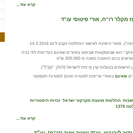
ת
קרא עוד...
ת
ת
א
ספר שינוים, שהעיקרי הוא שבעסקאות שבוצעו באזורים שאינם בעדיפות לפי בניה
 בהם ההטבה נמוכה מ 300,000 ש"ח.
 הרשומים בבעלות קרן קיימת לישראל (להלן: "קק"ל").
ים
שאינם
באזורי עדיפות לאומית ואינם למטרות תעסוקה
שבות
החלטות מועצת מקרקעי ישראל
זכויות היסטוריות
 1370
קרא עוד...
ור ליבוביץ, עו"ד ושניר שער (רו"ח), עו״ד