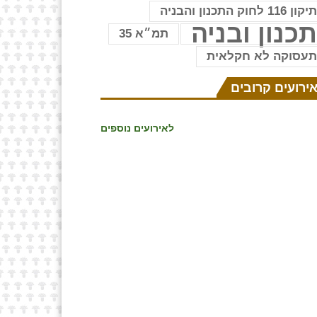
יקון 116 לחוק התכנון והבניה
כנון ובניה
תמ״א 35
עסוקה לא חקלאית
ירועים קרובים
לאירועים נוספים