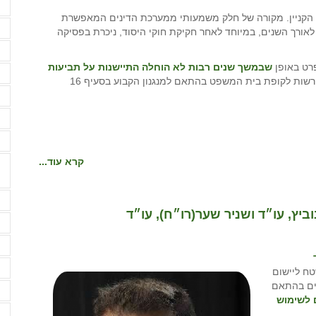
ה
 הקניין. מקורה של חלק משמעותי ממערכת הדינים המאפשרת
ה
ורך השנים, במיוחד לאחר חקיקת חוקי היסוד, ניכרת בפסיקה
ו
רט באופן
שבמשך שנים רבות לא הוחלה התיישנות על תביעות
ז
, פרט למקרה בו כספי הפיצוי הושלשו ע"י הרשות לקופת בית המשפט בהתאם למנגנון הקבוע בסעיף 16
ח
ח
י
קרא עוד...
מ
ביץ, עו״ד ושניר שער(רו״ח), עו״ד
מ
מ
מ
טח ליישום
בנים בהתאם
מ
 לשימוש
מ