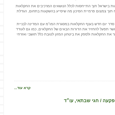
אות בישראל תוך התייחסות לכלל הנושאים המרכיבים את החקלאות
ה
ח תוך צמצום פרמיית הסיכון מה שיסייע בהשקעות בתחום, הגדלת
 סדר יום חדש בענף החקלאות במסגרת המו"מ עם המדינה לבניית
שר תפעל להחזיר את הדורות הבאים של החקלאים, כמו גם לעודד
ה
 את החקלאות ולספק את ביטחון המזון לטובת כלל תושבי ואזרחי
ה
ה
ה
ה
ה
קרא עוד...
ה
פקעה / חגי שבתאי, עו״ד
ה
ה