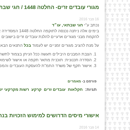
מגורי עובדים זרים- החלטה 1448 / חגי שבתאי, עו״ד
16 פבר 2016
נכתב ע"י
חגי שבתאי, עו״ד
בימים אלה ניתנה 
להקמת מבני מגורים ארעיים להלנת עובדים זרים בישובים חק
על מנת להציב מגורים זמניים יש לעמוד
בכל
התנאים הבאי
הצבת המבנים היבילים תעשה ככל הניתן בצמוד לתשתי
הסדרה תכנונית: תוכנית מתאר תקפה או אישור לשימוש 
אישור תקף של משרד התמ"ת להעסקת העובדים והמפר
פורסם ב-
מאמרים
תגיות:
חקלאות
עובדים זרים
קרקע
רשות מקרקעי י
אישורי מיסים הדרושים למימוש הזכויות בנח
14 פבר 2016