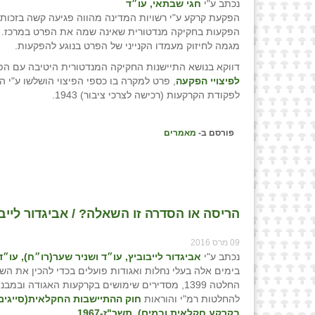
נכתב ע"י
חגי שבתאי, עו״ד
הפקעת קרקע ע"י רשויות המדינה מהווה פגיעה קשה בזכות
הפקעות בחקיקה מנדטורית שאינה שמה את הפרט במרכז. לא
מגמה לחיזוק מעמדו הקנייני של הפרט בנוגע להפקעות.
דווקא בנושא התיישנות החקיקה המנדטורית היטיבה עם הפ
לפיצויי הפקעה
לפקודת הקרקעות (רכישה לצרכי ציבור) 1943.
פורסם ב-
מאמרים
הריסה או הסדרה זו השאלה? / אביגדור לייבו
09 מרס 2016
נכתב ע"י
אביגדור לייבוביץ, עו״ד ושניר שער(רו״ח), עו״ד
בימים אלה בעלי נחלות ואגודות פועלים בכדי להכין את הש
החלטה 1399, מסדירים שימושים בקרקעות האגודה ובמ
להחלטות רמ"י והוראות
חוק ההתיישבות החקלאית(סייגים
בקרקע חקלאית ובמים), תשכ"ז-1967.