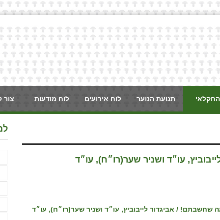
החקלאי
תנועת הנוער
לוח אירועים
לוח מודעות
צור 
למ
א
בוביץ, עו״ד ושניר שער(רו״ח), עו״ד
א
א
ב
ג