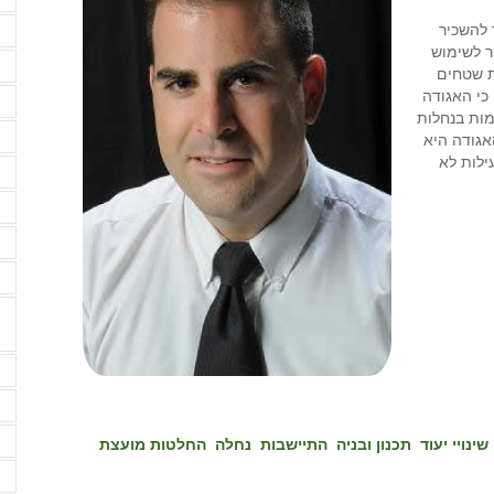
ר להשכיר
מ
ר לשימוש
נ
ת שטחים
ע
כי האגודה
ות בנחלות
ע
אגודה היא
ילות לא
פ
פ
ק
ק
ש
ש
ש
שינויי יעוד
תכנון ובניה
התיישבות
נחלה
החלטות מועצת
ש