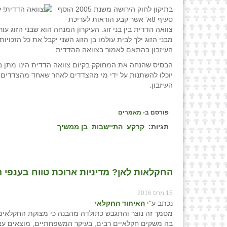
בתיקון לחוק הירושה משנת 2005 הוסף
סעיף 8א' אשר קבע הוראות לעריכת
צוואה הדדית בין בני זוג. העיקרון המנחה הוא שבני הזוג ע
מבני הזוג ילך לבית עולמו בן הזוג השני יקבל את כל הזכויות
העיזבון בהתאם לאמור בצוואה ההדדית.
הבסיס שהנחה את המחוקק בקיום צוואה הדדית הינו מתן בטח
יוכלו להשתנות על ידי מי מהצדדים לאחר שאחד מהצדדים יל
העיזבון.
פורסם ב-
מאמרים
תגיות:
קרקע
התיישבות
בן ממשיך
החקלאות לאן? מדיניות ארוכת טווח בענפי 
15 מרס 2016
נכתב ע"י
האיחוד החקלאי
מסמך זה נוצר והתגבש כתולדה מהבנה כי מצוקת החקלאים ו
בה משקים חקלאיים רבים, בעיקר המשפחתיים, מוצאים עצמ