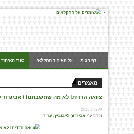
דף הבית
על האיחוד החקלאי
כפרי האיחוד 
מאמרים
צוואה הדדית! לא מה שחשבתם! / אביגדור ליי
30 מרס 2016
נכתב ע"י
אביגדור לייבוביץ, עו״ד