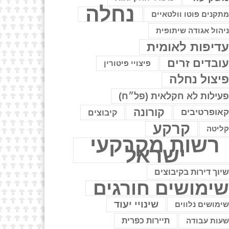
נחלה
תקנים פוטו וולטאיים
יהול אגודה שיתופית
דיפות לאומית
ובדים זרים
פיצויי פיטורין
יצול נחלה
עילות לא חקלאית (פל״ח)
קורונה
אופרטיבים
קיבוצים
קרקע
ליטה
רשות מקרקעי
ישראל
יוך דירות בקיבוצים
ימושים חורגים
שינויי יעוד
ימושים נלווים
עות עבודה
תיירות כפרית