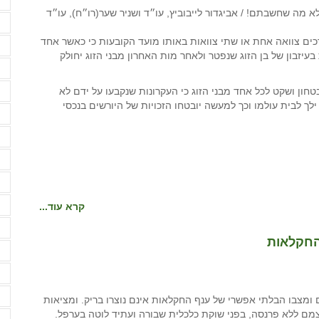
ד
ורכים צוואה אחת או שתי צוואות באותו מועד הקובעות כי כאשר אחד
ד
 בעיזבון של בן הזוג שנפטר ולאחר מות האחרון מבני הזוג יחולק
ד
ה
ון ושקט לכל אחד מבני הזוג כי העקרונות שנקבעו על ידם לא
ך לבית עולמו וכך למעשה יובטחו הזכויות של היורשים בנכסי
ה
ה
ה
ה
ה
קרא עוד...
ה
החקלאות
ה
ה
ה
מצבו הבלתי אפשרי של ענף החקלאות אינם נוצרו בריק. ומציאות
ם ללא פרנסה, בפני שוקת כלכלית שבורה ועתיד לוטה בערפל.
ה