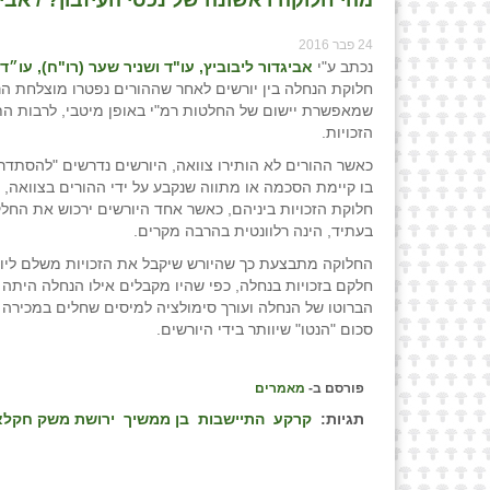
24 פבר 2016
נכתב ע"י
אביגדור ליבוביץ, עו"ד ושניר שער (רו"ח), עו״ד
חלוקת הנחלה בין יורשים לאחר שההורים נפטרו מוצלחת הר
שמאפשרת יישום של החלטות רמ"י באופן מיטבי, לרבות הת
הזכויות.
כאשר ההורים לא הותירו צוואה, היורשים נדרשים "להסתדר
בו קיימת הסכמה או מתווה שנקבע על ידי ההורים בצוואה, 
חלוקת הזכויות ביניהם, כאשר אחד היורשים ירכוש את החל
בעתיד, הינה רלוונטית בהרבה מקרים.
החלוקה מתבצעת כך שהיורש שיקבל את הזכויות משלם ליור
חלקם בזכויות בנחלה, כפי שהיו מקבלים אילו הנחלה היתה
הברוטו של הנחלה ועורך סימולציה למיסים שחלים במכירה
סכום "הנטו" שיוותר בידי היורשים.
פורסם ב-
מאמרים
תגיות:
קרקע
התיישבות
בן ממשיך
ירושת משק חקלא