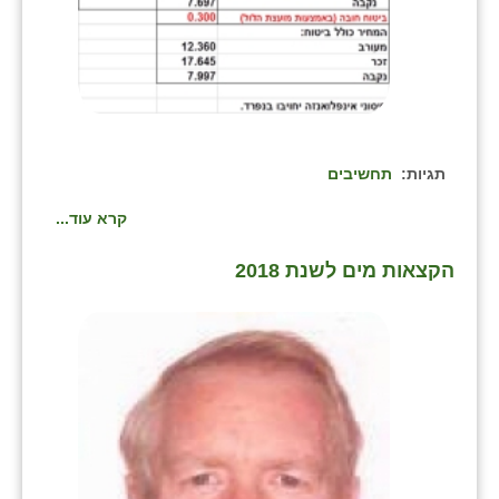
נווה אטי״ב
נהריה (אג״ש)
ניר צבי
עין חצבה
תגיות:
תחשיבים
עין תמר
קרא עוד...
עמרים
הקצאות מים לשנת 2018
קורנית
קלחים
רועי
רימונים
רמות השבים
רמת הדר