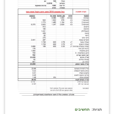
בני ציון
בצרה
בקעות
ֿגבעת שפירא
גן הדרום
גן השומרון
גני עם
גני יהודה
גנות
ורד יריחו
דקל
תגיות:
תחשיבים