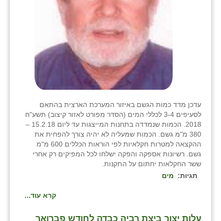
שבי ציון
שדה ורבורג
שדה צבי
שדמה
שכניה
עדכן מדד כמות הגשם באיזור המערכת הארצית בהתאם
לסעיפים 3-4 לכללי המים (הסדר מפורט לאזור קיצוב) תשע"ח
תלמי יוסף
2018. הכמות שנמדדה בתחנות המייצגות עד ליום 15.2.18 –
380 מ"מ גשם. הכמות שמעליה לא יהיה צורך להפחית את
בוסתן הגליל
ההקצאה למטרות חקלאיות לפי הוראות הכללים 600 מ"מ
גשם. רשיונות אספקה והפקה ישלחו לכל המפיקים רק אחרי
ששר החקלאות יחתום על התקנות.
תגיות:
מים
קרא עוד...
עלות יצור ביצת רביה כבדה לחודש פברואר