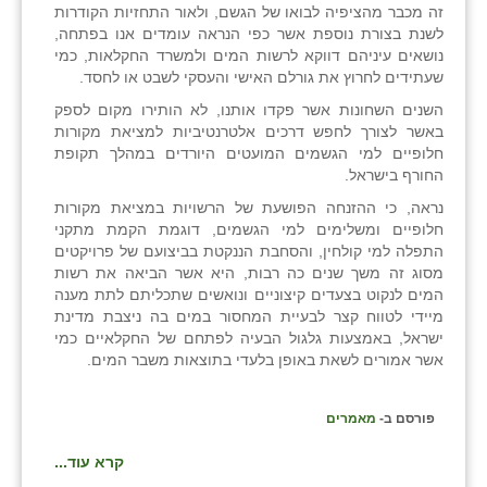
זה מכבר מהציפיה לבואו של הגשם, ולאור התחזיות הקודרות
בני ציון
לשנת בצורת נוספת אשר כפי הנראה עומדים אנו בפתחה,
נושאים עיניהם דווקא לרשות המים ולמשרד החקלאות, כמי
בצרה
שעתידים לחרוץ את גורלם האישי והעסקי לשבט או לחסד.
השנים השחונות אשר פקדו אותנו, לא הותירו מקום לספק
בקעות
באשר לצורך לחפש דרכים אלטרנטיביות למציאת מקורות
חלופיים למי הגשמים המועטים היורדים במהלך תקופת
ֿגבעת שפירא
החורף בישראל.
גן הדרום
נראה, כי ההזנחה הפושעת של הרשויות במציאת מקורות
חלופיים ומשלימים למי הגשמים, דוגמת הקמת מתקני
גן השומרון
התפלה למי קולחין, והסחבת הננקטת בביצועם של פרויקטים
מסוג זה משך שנים כה רבות, היא אשר הביאה את רשות
גני עם
המים לנקוט בצעדים קיצוניים ונואשים שתכליתם לתת מענה
מיידי לטווח קצר לבעיית המחסור במים בה ניצבת מדינת
גני יהודה
ישראל, באמצעות גלגול הבעיה לפתחם של החקלאיים כמי
אשר אמורים לשאת באופן בלעדי בתוצאות משבר המים.
גנות
ורד יריחו
פורסם ב-
מאמרים
קרא עוד...
דקל