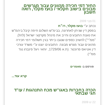
זוהר
החזר דמי חכירה מהוונים עבור מגרשים
מבונים בישוב חקלאי / בועז מקלר, רואה
חשבון
הדר עם
01 פבר 2009
חבצלת השרון
נכתב ע"י
בועז מקלר, רו״ח
בפסק דין שניתן לאחרונה, בבימ"ש השלום חיפה קיבל ביהמ"ש
חמרה
את טענת התובעים וחייב את מינהל מקרקעי ישראל (להלן
"ממ"י") להשיב כספים שנגבו ביתר בגין תשלומי דמי חכירה
חרב לאת
מהוונים עבור מגרש מבונה. התובעים יוצגו ע"י משרד עורכי
דין אטיאס פרוכטר. (ת.א 1729/06, יוחאי ויעל פינברג נגד
יבול (מורג)
ממ"י).
יקנעם
פורסם ב-
מאמרים
כליל
קרא עוד...
יד השמונה
כפר אביב
הכרה בחברות באגו"ש מכח התנהגות / עו"ד
חגי שבתאי
כפר ביאליק
22 ינו 2009