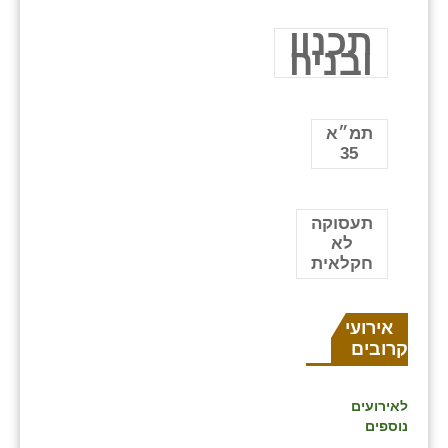
תכנון
ובניה
תמ״א
35
תעסוקה
לא
חקלאית
אירועים
קרובים
לאירועים
נוספים