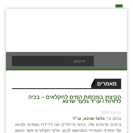
דף הבית
על האיחוד החקלאי
אידאה ומעש
כפרי האיחוד החקלאי
אודים
תנועת הנוער
בעלי תפקיד בתנועה
אילניה
לוח אירועים
חברי מזכירות האיחוד החקלאי
בית ינאי
לוח מודעות
חברי ועדת הביקורת
מאמרים
צור קשר
בית יצחק
פרסום מודעה
ועידות האיחוד החקלאי
הקיצוץ במכסות המים לחקלאים – בכיה
לדורות / עו"ד גלעד שרגא
ביתן אהרון
09 פבר 2009
בן נון
נכתב ע"י
גלעד שרגא, עו״ד
בימים טרופים אלו, בהם מייחלים אנו לירידת גשמים ולבואו
בני נצרים
של החורף האמיתי המבושש לבוא, אלפי חקלאיים אשר נואשו