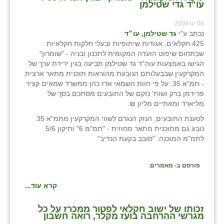
נווה אטי״ב
עו"ד גדי שטילמן
נהריה (אג״ש)
04 ינו 2009
נכתב ע"י
גד שטילמן, עו״ד
ניר צבי
425 חקלאים, אגודות שיתופיות ובעלי חלקות חקלאיות
שבתחום שיפוט הועדה המקומית לתכנון ובניה - "שומרון"
עין חצבה
הגישו באמצעות עוה"ד גד שטילמן תביעה בגין ירידת ערך של
המקרקעין שבבעלותם הנובעת מהוראות תוכנית מתאר ארצית
עין תמר
- תמ"א 35. על פי חוות השמאי ארז כהן ממשרד שמאים קציר
פרידמן ברק ושות' נזקם של התובעים מסתכם בסך של
עמרים
מליארד ומאתיים מליון ₪.
לטענת התובעים, הנזק הנגרם לשווי המקרקעין מתמ"א 35
קורנית
נובע גם מתוכנית מתאר מחוזית - "תמ"מ 6" ותיקון 5/6
לתמ"מ המוכנה: "סובב בקעת הנדיב".
קלחים
רועי
פורסם ב-
מאמרים
רימונים
קרא עוד...
רמות השבים
זכותו של ישוב חקלאי לפטור ממכרז על כל
מגרשי ההרחבה בועז מקלר, רואה חשבון
רמת הדר