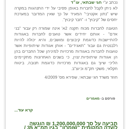
נכתב ע"י
חגי שבתאי, עו״ד
כפר הרי״ף
לא ניתן לקבל לחברות באופן פסיבי על ידי התנהגות במקרה
שיש "נתון אקטיבי" המעיד על כך שאין המדובר במערכת
כפר מישר
יחסים של "קיבוץ" ו- "חבר קיבוץ".
כפר מע״ש
הטענה לחברות מכוח תקנה 2א' אינה שמורה רק עבור "בני
אדם" - אותם יחידים אשר טוענים לחברות באגודות
כפר מרדכי
להתיישבות כדוגמת קיבוצים ומושבים, והיא יכולה להיות
רלבנטית גם עבור "תאגידים" - אותן אגודות שיתופיות אשר
כפר סבא (אגרא)
טוענות לחברות באגודות מרכזיות למיניהן שכל החברים בהן
הן אגודות שיתופיות.יצוין, כי בשנים האחרונות מתקיימים
כפר שמריהו
הליכי שיוך גם באגודות מרכזיות כדוגמת תנובה, ביטוח
חקלאי, משקי תק"מ וכיוצ"ב.
מגשימים
חוזר משרד חגי שבתאי, שפירא מס' 4/2009
מישר
מכורה
פורסם ב-
מאמרים
מנחמיה
קרא עוד...
נאות הכיכר
תביעה על סך 1,200,000,000 ₪ הוגשה
לועדה המקומית "שומרון" בגין תמ"א 35 /