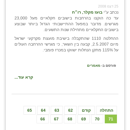
25 דצמ 2008
שבי ציון
נכתב ע"י
בועז מקלר, רו״ח
עד כה הוקצו בהרחבות בישובים חקלאיים מעל 23,000
שדה ורבורג
מגרשים. מדובר במפעל ההתיישבותי הגדול ביותר שבוצע
בישובים החקלאיים מתחילת שנות התשעים.
שדה צבי
ההחלטה 1110 שהתקבלה בישיבת מועצת מקרקעי ישראל
מיום 2.5.2007, קבעה בין השאר, כי מגרשי ההרחבה העולים
שדמה
על 115% מתקן הנחלות ישווקו במכרז פומבי.
שכניה
פורסם ב-
מאמרים
תלמי יוסף
קרא עוד...
בוסתן הגליל
התחלה
קודם
62
63
64
65
66
67
68
69
70
71