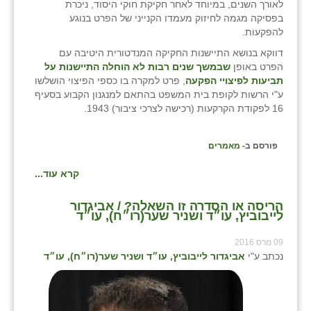
נווה אטי״ב
לאורך השנים, במיוחד לאחר חקיקת חוקי היסוד, ניכרת
בפסיקה מגמה לחיזוק מעמדו הקנייני של הפרט בנוגע
נהריה (אג״ש)
להפקעות.
דווקא בנושא התיישנות החקיקה המנדטורית היטיבה עם
ניר צבי
הפרט באופן
שבמשך שנים רבות לא הוחלה התיישנות על
תביעות לפיצויי הפקעה
, פרט למקרה בו כספי הפיצוי הושלשו
עין חצבה
ע"י הרשות לקופת בית המשפט בהתאם למנגנון הקבוע בסעיף
16 לפקודת הקרקעות (רכישה לצרכי ציבור) 1943.
עין תמר
עמרים
פורסם ב-
מאמרים
קורנית
קרא עוד...
קלחים
הריסה או הסדרה זו השאלה? / אביגדור
לייבוביץ, עו״ד ושניר שער(רו״ח), עו״ד
רועי
09 מרס 2016
רימונים
נכתב ע"י
אביגדור לייבוביץ, עו״ד ושניר שער(רו״ח), עו״ד
רמות השבים
רמת הדר