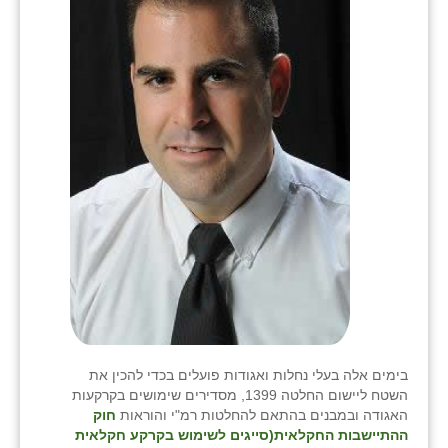
שבי ציון
שדה ורבורג
שדה צבי
שדמה
שכניה
תלמי יוסף
בוסתן הגליל
בימים אלה בעלי נחלות ואגודות פועלים בכדי להכין את
השטח ליישום החלטה 1399, מסדירים שימושים בקרקעות
האגודה ובמבנים בהתאם להחלטות רמ"י והוראות
חוק
ההתיישבות החקלאית(סייגים לשימוש בקרקע חקלאית