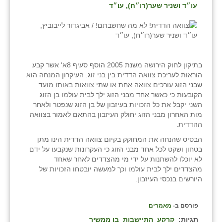
בני ציון
בצרה
בקעות
בתיקון לחוק הירושה משנת 2005 הוסף סעיף 8א' אשר קבע
ֿגבעת שפירא
הוראות לעריכת צוואה הדדית בין בני זוג. העיקרון המנחה הוא
שבני הזוג עורכים צוואה אחת או שתי צוואות באותו מועד
גן הדרום
הקובעות כי כאשר אחד מבני הזוג ילך לבית עולמו בן הזוג
השני יקבל את כל הזכויות בעיזבון של בן הזוג שנפטר ולאחר
גן השומרון
מות האחרון מבני הזוג יחולק העיזבון בהתאם לאמור בצוואה
ההדדית.
גני עם
הבסיס שהנחה את המחוקק בקיום צוואה הדדית הינו מתן
בטחון ושקט לכל אחד מבני הזוג כי העקרונות שנקבעו על ידם
גני יהודה
לא יוכלו להשתנות על ידי מי מהצדדים לאחר שאחד
מהצדדים ילך לבית עולמו וכך למעשה יובטחו הזכויות של
גנות
היורשים בנכסי העיזבון.
ורד יריחו
פורסם ב-
מאמרים
דקל
תגיות:
קרקע
התיישבות
בן ממשיך