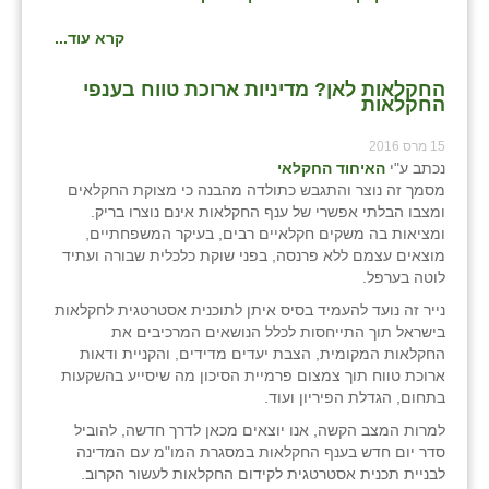
זוהר
קרא עוד...
הדר עם
החקלאות לאן? מדיניות ארוכת טווח בענפי
החקלאות
חבצלת השרון
15 מרס 2016
חמרה
נכתב ע"י
האיחוד החקלאי
מסמך זה נוצר והתגבש כתולדה מהבנה כי מצוקת החקלאים
חרב לאת
ומצבו הבלתי אפשרי של ענף החקלאות אינם נוצרו בריק.
ומציאות בה משקים חקלאיים רבים, בעיקר המשפחתיים,
יבול (מורג)
מוצאים עצמם ללא פרנסה, בפני שוקת כלכלית שבורה ועתיד
לוטה בערפל.
יקנעם
נייר זה נועד להעמיד בסיס איתן לתוכנית אסטרטגית לחקלאות
כליל
בישראל תוך התייחסות לכלל הנושאים המרכיבים את
החקלאות המקומית, הצבת יעדים מדידים, והקניית ודאות
יד השמונה
ארוכת טווח תוך צמצום פרמיית הסיכון מה שיסייע בהשקעות
בתחום, הגדלת הפיריון ועוד.
כפר אביב
למרות המצב הקשה, אנו יוצאים מכאן לדרך חדשה, להוביל
סדר יום חדש בענף החקלאות במסגרת המו"מ עם המדינה
כפר ביאליק
לבניית תכנית אסטרטגית לקידום החקלאות לעשור הקרוב.