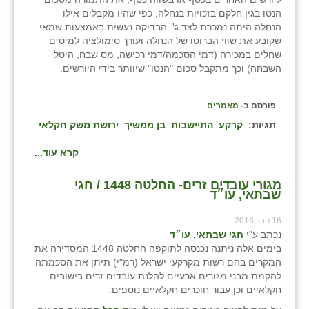
הנטו בגין חלקם בזכויות בנחלה, כפי שהיו מקבלים אילו
הנחלה היתה נמכרת לצד ג'. הבדיקה נעשית באמצעות שמאי
שקובע את שווי הברוטו של הנחלה ועורך סימולציה למיסים
שחלים במכירה (דמי הסכמה/דמי רכישה, מס שבח, היטל
השבחה) וכך מתקבל סכום "הנטו" שיוותר בידי היורשים.
פורסם ב-
מאמרים
תגיות:
קרקע
התיישבות
בן ממשיך
ירושת משק חקלאי
קרא עוד...
מגורי עובדים זרים- החלטה 1448 / חגי
שבתאי, עו״ד
16 פבר 2016
נכתב ע"י
חגי שבתאי, עו״ד
בימים אלה ניתנה נכנסה לתוקפה החלטה 1448 המסדירה את
המקרים בהם רשות מקרקעי ישראל (רמ"י) תיתן את הסכמתה
להקמת מבני מגורים ארעיים להלנת עובדים זרים בישובים
חקלאיים וכן עבור חוכרים חקלאיים נוספים.