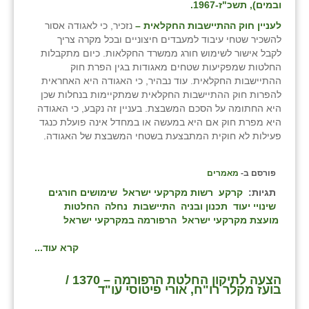
ובמים), תשכ"ז-1967.
לעניין חוק ההתיישבות החקלאית –
נזכיר, כי לאגודה אסור
להשכיר שטחי עיבוד למעבדים חיצוניים ובכל מקרה צריך
לקבל אישור לשימוש חורג ממשרד החקלאות. כיום מתקבלות
החלטות שמפקיעות שטחים מאגודות בגין הפרת חוק
ההתיישבות החקלאית. עוד נבהיר, כי האגודה היא האחראית
להפרות חוק ההתיישבות החקלאית שמתקיימות בנחלות שכן
היא החתומה על הסכם המשבצת. בעניין זה נקבע, כי האגודה
היא מפרת חוק אם היא במעשה או במחדל אינה פועלת כנגד
פעילות לא חוקית המתבצעת בשטחי המשבצת של האגודה.
פורסם ב-
מאמרים
תגיות:
קרקע
רשות מקרקעי ישראל
שימושים חורגים
שינויי יעוד
תכנון ובניה
התיישבות
נחלה
החלטות
מועצת מקרקעי ישראל
הרפורמה במקרקעי ישראל
קרא עוד...
הצעה לתיקון החלטת הרפורמה – 1370 /
בועז מקלר רו"ח, אורי פיטוסי עו"ד