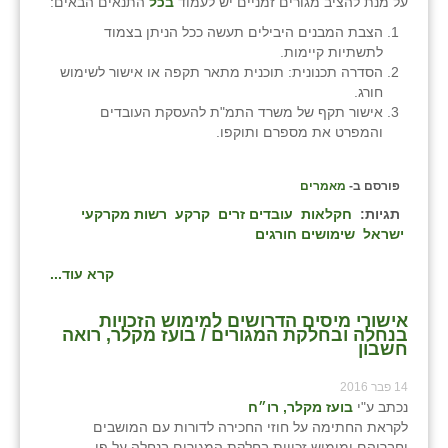
על מנת להציב מגורים זמניים יש לעמוד
בכל
התנאים הבאים:
הצבת המבנים היבילים תעשה ככל הניתן בצמוד
לתשתיות קיימות.
הסדרה תכנונית: תוכנית מתאר תקפה או אישור לשימוש
חורג.
אישור תקף של משרד התמ"ת להעסקת העובדים
והמפרט את מספרם ותוקפו.
פורסם ב-
מאמרים
תגיות:
חקלאות
עובדים זרים
קרקע
רשות מקרקעי
ישראל
שימושים חורגים
קרא עוד...
אישורי מיסים הדרושים למימוש הזכויות
בנחלה ובחלקת המגורים / בועז מקלר, רואה
חשבון
14 פבר 2016
נכתב ע"י
בועז מקלר, רו״ח
לקראת החתימה על חוזי החכירה לדורות עם המושבים
וחבריהם ומימוש זכויות בחלקת המגורים בנחלה על פי