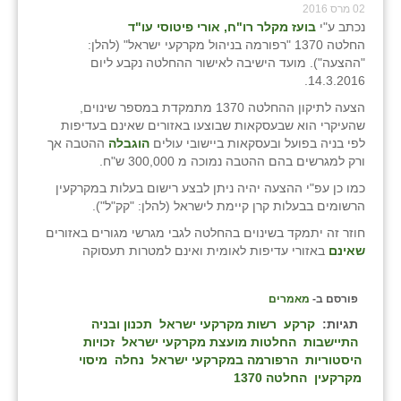
02 מרס 2016
נכתב ע"י
בועז מקלר רו"ח, אורי פיטוסי עו"ד
החלטה 1370 "רפורמה בניהול מקרקעי ישראל" (להלן:
"ההצעה"). מועד הישיבה לאישור ההחלטה נקבע ליום
14.3.2016.
הצעה לתיקון ההחלטה 1370 מתמקדת במספר שינוים,
שהעיקרי הוא שבעסקאות שבוצעו באזורים שאינם בעדיפות
לפי בניה בפועל ובעסקאות ביישובי עולים
הוגבלה
ההטבה אך
ורק למגרשים בהם ההטבה נמוכה מ 300,000 ש"ח.
כמו כן עפ"י ההצעה יהיה ניתן לבצע רישום בעלות במקרקעין
הרשומים בבעלות קרן קיימת לישראל (להלן: "קק"ל").
חוזר זה יתמקד בשינוים בהחלטה לגבי מגרשי מגורים באזורים
שאינם
באזורי עדיפות לאומית ואינם למטרות תעסוקה
פורסם ב-
מאמרים
תגיות:
קרקע
רשות מקרקעי ישראל
תכנון ובניה
התיישבות
החלטות מועצת מקרקעי ישראל
זכויות
היסטוריות
הרפורמה במקרקעי ישראל
נחלה
מיסוי
מקרקעין
החלטה 1370