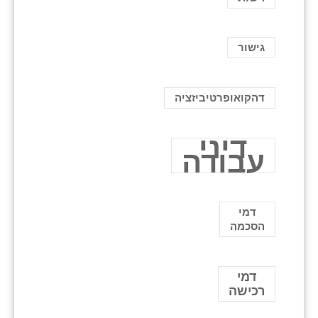
גישור
דהקואופרטיביזציה
דיני
עבודה
דמי
הסכמה
דמי
רכישה