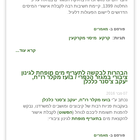
החלטה 1399, קיימת חשיבות רבה לקבלת אישורי המיסים
הדרושים ליישום הפעולות דלעיל.
פורסם ב-
מאמרים
תגיות:
קרקע
מיסוי מקרקעין
קרא עוד...
הבהרות לבקשה לתעריף מים מופחת לגינון
ציבורי במגזר הכפרי / בועז מקלר רו"ח,
יעקב צ'סנר כלכלן
07 פבר 2016
נכתב ע"י
בועז מקלר רו"ח, יעקב צ'סנר כלכלן
בעקבות פניות רבות של קיבוצים ומושבים למשרדנו, נבקש
להפנות תשומת ליבכם לנוהל (
הפשוט
) לקבלת אישור
להקצאת מים
בתעריף
מופחת
לגינון ציבורי:
פורסם ב-
מאמרים