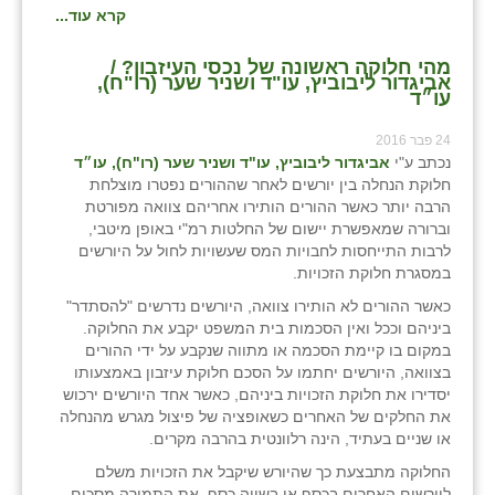
קרא עוד...
מהי חלוקה ראשונה של נכסי העיזבון? /
אביגדור ליבוביץ, עו"ד ושניר שער (רו"ח),
עו״ד
24 פבר 2016
נכתב ע"י
אביגדור ליבוביץ, עו"ד ושניר שער (רו"ח), עו״ד
חלוקת הנחלה בין יורשים לאחר שההורים נפטרו מוצלחת
הרבה יותר כאשר ההורים הותירו אחריהם צוואה מפורטת
וברורה שמאפשרת יישום של החלטות רמ"י באופן מיטבי,
לרבות התייחסות לחבויות המס שעשויות לחול על היורשים
במסגרת חלוקת הזכויות.
כאשר ההורים לא הותירו צוואה, היורשים נדרשים "להסתדר"
ביניהם וככל ואין הסכמות בית המשפט יקבע את החלוקה.
במקום בו קיימת הסכמה או מתווה שנקבע על ידי ההורים
בצוואה, היורשים יחתמו על הסכם חלוקת עיזבון באמצעותו
יסדירו את חלוקת הזכויות ביניהם, כאשר אחד היורשים ירכוש
את החלקים של האחרים כשאופציה של פיצול מגרש מהנחלה
או שניים בעתיד, הינה רלוונטית בהרבה מקרים.
החלוקה מתבצעת כך שהיורש שיקבל את הזכויות משלם
ליורשים האחרים בכסף או בשווה כסף, את התמורה מסכום