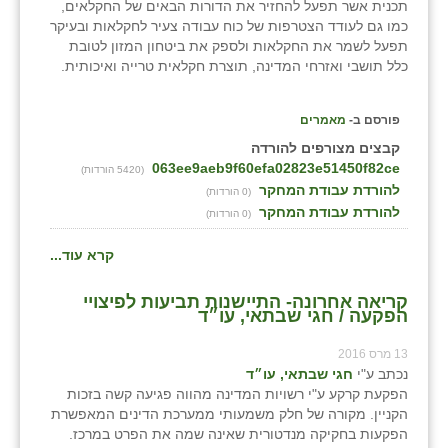
תכנית אשר תפעל להחזיר את הדורות הבאים של החקלאים,
כפר הרי״ף
כמו גם לעודד הצטרפות של כוח עבודה צעיר לחקלאות ובעיקר
תפעל לשמר את החקלאות ולספק את ביטחון המזון לטובת
כפר מישר
כלל תושבי ואזרחי המדינה, תוצרת חקלאית טרייה ואיכותית.
כפר מע״ש
פורסם ב-
מאמרים
כפר מרדכי
קבצים מצורפים להורדה
063ee9aeb9f60efa02823e51450f82ce
כפר סבא (אגרא)
(5420 הורדות)
להורדת עבודת המחקר
(0 הורדות)
כפר שמריהו
להורדת עבודת המחקר
(0 הורדות)
מגשימים
קרא עוד...
מישר
קריאה אחרונה- התיישנות תביעות לפיצויי
הפקעה / חגי שבתאי, עו״ד
מכורה
13 מרס 2016
מנחמיה
נכתב ע"י
חגי שבתאי, עו״ד
הפקעת קרקע ע"י רשויות המדינה מהווה פגיעה קשה בזכות
נאות הכיכר
הקניין. מקורה של חלק משמעותי ממערכת הדינים המאפשרת
הפקעות בחקיקה מנדטורית שאינה שמה את הפרט במרכז.