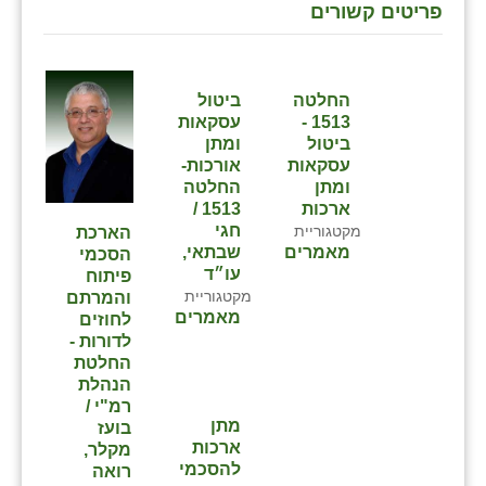
פריטים קשורים
החלטה
ביטול
1513 -
עסקאות
ביטול
ומתן
עסקאות
אורכות-
ומתן
החלטה
ארכות
1513 /
חגי
מקטגוריית
הארכת
מאמרים
שבתאי,
הסכמי
עו״ד
פיתוח
מקטגוריית
והמרתם
מאמרים
לחוזים
לדורות -
החלטת
הנהלת
רמ"י /
מתן
בועז
ארכות
מקלר,
להסכמי
רואה