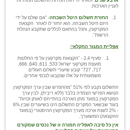
ארבע שנים
, ולאחריה יחולו הנחיות התשלום הכולליות
לעניין הארכות.
שבי ציון
החזרת תשלום היטל השבחה-
"אם שולם על ידי
שדה ורבורג
היזם היטל השבחה, הוא יוחזר לו לאחר הקצאת
המקרקעין, והכל בהתאם לכללים שתקבע הנהלת
שדה צבי
הרשות".
שדמה
אפליית המגזר החקלאי:
שכניה
סעיף 2.4 - "הקצאות מקרקעין על פי החלטות
מועצת מקרקעי ישראל 533, 611, 640, 666,
תלמי יוסף
717, 727" קובע שיעורי תשלום העולים
משמעותית על אלו שנקבעו לנכסי אחרים.
בוסתן הגליל
התשלום נקבע לפי 51% "מההפרש שבין ערך המקרקעין
הנושא הפרשי הצמדה בלבד (ללא ריבית), לבין ערך
המקרקעין במועד מתן הארכה בהתייחס לאותן זכויות"
בעוד שבשאר המקרים התשלום הינו בשיעורים שבין 6%
- 2% לשנת ארכה מערך המקרקעין ההיסטורי (במועד
ההקצאה) המשוערך.
אין כל סיבה לאפליה חמורה זו של נכסים שמקורם