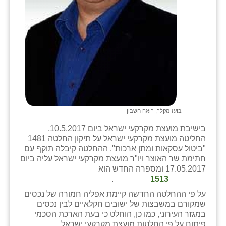
זוהר
הדר עם
חבצלת השרון
חמרה
חרב לאת
יבול (מורג)
בועז מקלר, רואה חשבון
בישיבת מועצת מקרקעי ישראל ביום 10.5.2017,
יקנעם
החליטה מועצת מקרקעי ישראל על תיקון החלטה 1481
"ביטול עסקאות ומתן ארכות". ההחלטה קיבלה תוקף עם
כליל
חתימת שר האוצר ויו"ר מועצת מקרקעי ישראל עליה ביום
17.05.2017 ומספרה החדש הוא
יד השמונה
.
1513
כפר אביב
על פי ההחלטה החדשה קיימת אפליה חמורה של נכסים
שמקורם במשבצות של ישובים חקלאיים לבין נכסים
כפר ביאליק
במגזר העירוני, כמו כן, הוחלט כי בעת הארכת הסכמי
פיתוח על פי החלטות מועצת מקרקעי ישראל