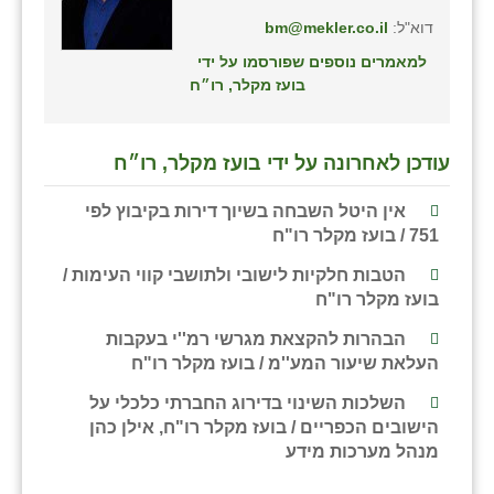
דוא"ל:
bm@mekler.co.il
למאמרים נוספים שפורסמו על ידי
בועז מקלר, רו״ח
עודכן לאחרונה על ידי בועז מקלר, רו״ח
אין היטל השבחה בשיוך דירות בקיבוץ לפי
751 / בועז מקלר רו"ח
הטבות חלקיות לישובי ולתושבי קווי העימות /
בועז מקלר רו"ח
הבהרות להקצאת מגרשי רמ''י בעקבות
העלאת שיעור המע''מ / בועז מקלר רו"ח
השלכות השינוי בדירוג החברתי כלכלי על
הישובים הכפריים / בועז מקלר רו"ח, אילן כהן
מנהל מערכות מידע