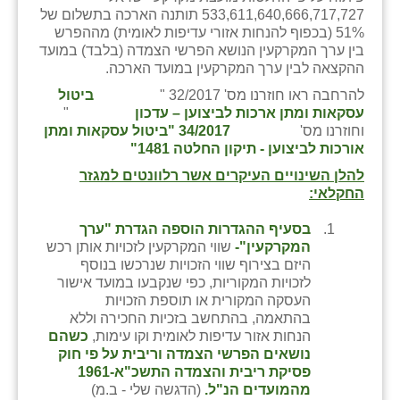
כפר הרי״ף
533,611,640,666,717,727 תותנה הארכה בתשלום של
51% (בכפוף להנחות אזורי עדיפות לאומית) מההפרש
כפר מישר
בין ערך המקרקעין הנושא הפרשי הצמדה (בלבד) במועד
ההקצאה לבין ערך המקרקעין במועד הארכה.
כפר מע״ש
להרחבה ראו חוזרנו מס' 32/2017 "
ביטול
עסקאות ומתן ארכות לביצוען – עדכון
"
כפר מרדכי
וחוזרנו מס'
34/2017 "ביטול עסקאות ומתן
אורכות לביצוען - תיקון החלטה 1481"
כפר סבא (אגרא)
להלן השינויים העיקרים אשר רלוונטים למגזר
כפר שמריהו
החקלאי:
מגשימים
בסעיף ההגדרות הוספה הגדרת "ערך
המקרקעין"-
שווי המקרקעין לזכויות אותן רכש
מישר
היזם בצירוף שווי הזכויות שנרכשו בנוסף
לזכויות המקוריות, כפי שנקבעו במועד אישור
מכורה
העסקה המקורית או תוספת הזכויות
בהתאמה, בהתחשב בזכיות החכירה וללא
מנחמיה
הנחות אזור עדיפות לאומית וקו עימות,
כשהם
נושאים הפרשי הצמדה וריבית על פי חוק
נאות הכיכר
פסיקת ריבית והצמדה התשכ"א-1961
מהמועדים הנ"ל.
(הדגשה שלי - ב.מ)