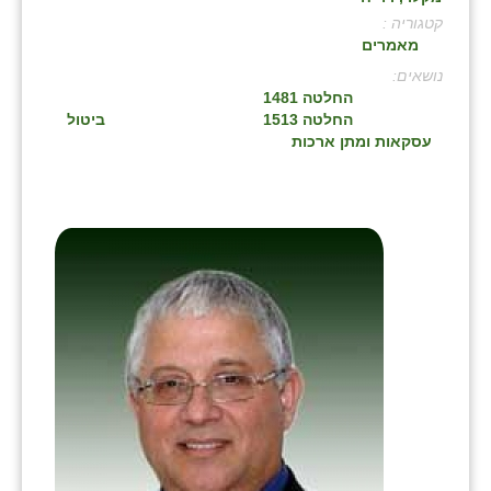
קטגוריה :
בני ציון
מאמרים
בצרה
:
החלטה 1481
בקעות
החלטה 1513
ביטול
עסקאות ומתן ארכות
ֿגבעת שפירא
גן הדרום
גן השומרון
גני עם
גני יהודה
גנות
ורד יריחו
דקל