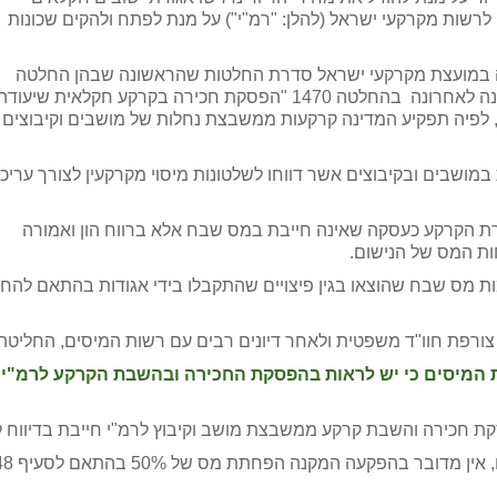
לרשות מקרקעי ישראל (להלן: "רמ"י") על מנת לפתח ולהקים שכונות
ה במועצת מקרקעי ישראל סדרת החלטות שהראשונה שבהן החלטה
1222 ולאחריה 1259, 1285, 1426 אשר תוקנה ועודכנה לאחרונה בהחלטה 1470 "הפסקת חכירה בקרקע חקלאית שיעוד
, לפיה תפקיע המדינה קרקעות ממשבצת נחלות של מושבים וקיבוצים
במושבים ובקיבוצים אשר דווחו לשלטונות מיסוי מקרקעין לצורך עריכ
 הקרקע כעסקה שאינה חייבת במס שבח אלא ברווח הון ואמורה
ות המס של הנישום.
מות מס שבח שהוצאו בגין פיצויים שהתקבלו בידי אגודות בהתאם להחל
ורפת חוו"ד משפטית ולאחר דיונים רבים עם רשות המיסים, החליטה 
המיסים כי יש לראות בהפסקת החכירה ובהשבת הקרקע לרמ"י כמ
קת חכירה והשבת קרקע ממשבצת מושב וקיבוץ לרמ"י חייבת בדיווח 