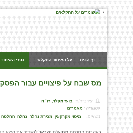
דף הבית
על האיחוד החקלאי
כפרי האיחוד 
מס שבח על פיצויים עבור הפסקת 
המחברת/ת:
בועז מקלר, רו״ח
קטגוריה :
מאמרים
:
מיסוי מקרקעין
מכירת נחלה
נחלה
החלטה 1470
בעקבות החלטת ממשלת ישראל להגדיל את היצע הדיור