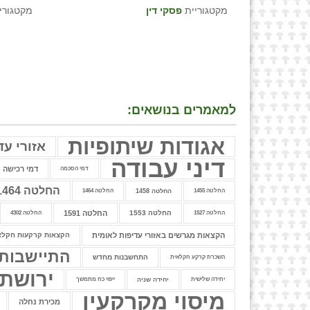
מקטגוריית
פסקי דין
מקטגורי
למאמרים בנושאים:
אגודות שיתופיות
אזורי עד
דיני עבודה
דמי רכישה
דמי הסכמה
החלטה 1464
החלטה 1455
החלטה 1458
החלטה 1464
החלטה 1553
החלטה 1591
החלטה 1527
החלטה 4302
הקצאות מגרשים באזורי עדיפות לאומית
הקצאות קרקעות חקלא
התיישבות
התחשבנות מחדש
השכרת קרקע חקלאית
ירושת
יחידה שלישית
יחידה שניה
ייפוי כח מתמשך
מיסוי מקרקעין
מכירת נחלה