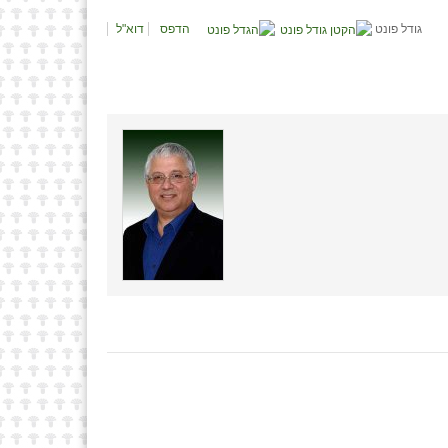
גודל פונט
הדפס
דוא"ל