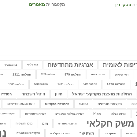
מקטגוריית
מאמרים
ית
פסקי דין
יפות לאומית
אנרגיות מתחדשות
בן ממשיך
בית שלישי
החלטה 979
החלטה 1311
דמי שימוש
הורשת זכויות
החלטה 1222
החלט
החלטה 1470
החלטה 1478
החלטה 1481
החלטה 1490
החלטה 1505
החלטות מועצת מקרקעי ישראל
היוון
היטל השבחה
הסדרה
יות
הקצאת מגרשים
הרחבות
הרפורמה בחקלאות
הרפורמה במקרקעי ישראל
ועדות קבלה
ותמ״ל
זכויות בחלקת המגורים
זכויות היסטוריות
חוק ההתיישבות
 משק חקלאי
מים
מים והשקיה
מועצות אזוריות
מיסוי
נח
משק עזר
משבצת
משקי עזר
משרד החקלאות
מתקנים פוטו וולטאיים