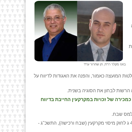
ה
ת
בועז מקלר רו"ח, חן שחרור עו"ד
טות המועצה כאמור, והפנה את האגודות לדיווח על
הרשות לבחון את הסוגיה בשנית.
כירה של זכויות במקרקעין החייבת בדיווח
למס שבח.
יודגש, כי על פי עמדת רשות המיסים, בניגוד לעמדתנו, אין מדובר בהפקעה המקנה הפחתת מס של 50% בהתאם לסעיף 48 ג לחוק מיסוי מקרקעין (שבח ורכישה), התשכ"ג -