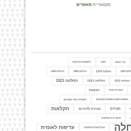
מקטגוריית
מאמרים
בר רשות
גישור
דהקואופרטיביזציה
ה 1316
החלטה 1370
החלטה 1426
החלטה 1445
החלטה 1523
החלטה 1521
החלטה 1513
הפקעות
העברת זכויות
השוואת תנאים מושבים וקיבוצים
השכרת בתי מגורים
חקלאות
חכירה
חכירה לדורות
מיסוי דירה שלישית
לה
עדיפות לאומית
ניהול אגודה שיתופית