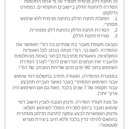
כל תחנת דלק פנימית תוסדר על פי אחת החלופות
זוהר
הסדרה לתחנות הדלק ביישובים החקלאיים, כמפורט
כדלקמן:
הדר עם
1. הפעלת תחנת הדלק כתחנה פנימית ללא שימוש
מסחרי.
חבצלת השרון
2. הסדרת תחנת הדלק כתחנת דלק מסחרית.
3. סגירת תחנת הדלק.
חמרה
נקבעה תקופת מעבר בת שנתיים בה רמ"י תאפשר את
ההסדרה. לשם כך, רמ"י פנתה בכתב לכל האגודות
חרב לאת
החקלאיות, והאגודות מחויבות לבחור באחת מהחלופות
ולהעביר את הנתונים הנדרשים לרמ"י לצורך הסדרת
יבול (מורג)
השימוש בתוך 90 ימים מיום שליחת המכתב של רמ"י.
יקנעם
במסגרת ההסדרה, האגודה תחויב בתשלום דמי שימוש
עבור השימוש המסחרי בעבר כאשר הגבייה תתבצע
כליל
עבור תקופה של 7 שנים בלבד, וזאת גם אם השימוש היה
ארוך יותר).
יד השמונה
על מנת לעודד הסדרה, תינתן הטבה לעניין חישוב דמי
שימוש העבר ביחס למכירת הסולר לשימוש חקלאי,
כפר אביב
ותינתן האפשרות לבצע עסקה לתחנת תדלוק מסחרית
בהתאם להיתר כדין בלבד וללא חיוב ביצירת מגרש
כפר ביאליק
סטטוטורי.