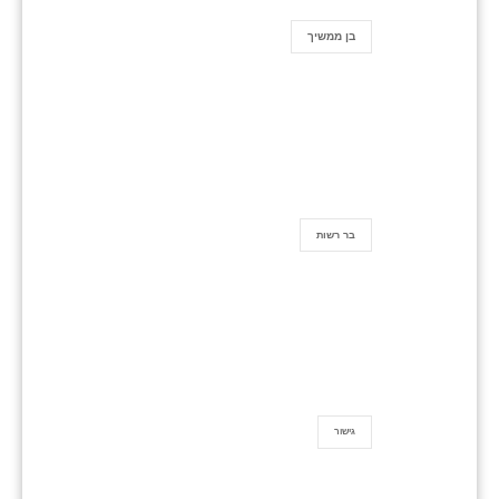
בן ממשיך
בר רשות
גישור