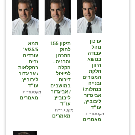
שבי ציון
שדה ורבורג
שדה צבי
עדכון
תיקון 155
תמא
שדמה
נוהל
לחוק
35/5/א'
עבודה
התכנון
עובדים
שכניה
בנושא
והבניה -
זרים
היוון
הקלה
בחקלאות
תלמי יוסף
חלקת
לפיצול
/ אביגדור
המגורים
דירות
ליבוביץ,
בוסתן הגליל
ובנייה
במושבים
עו״ד
בנחלות /
/ אביגדור
מקטגוריית
אביגדור
ליבוביץ,
מאמרים
ליבוביץ,
עו״ד
עו״ד
מקטגוריית
מקטגוריית
מאמרים
מאמרים