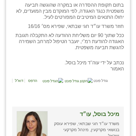
כפר הרי״ף
בתום תקופת ההסדרה או במקרה שהוגשה תביעה
משפטית כנגד האגודה, לפי המוקדם מבין המועדים, לא
כפר מישר
יחולו התנאים המיטיבים המפורטים לעיל.
חוזר משרד עו״ד חגי שבתאי, שפירא מס׳ 16/16
כפר מע״ש
ככל שתוך 90 יום משליחת ההודעה לא התקבלה תגובת
כפר מרדכי
האגודה להודעת רמ"י, יועבר הטיפול למרחב השמירה
להגשת תביעה משפטית.
כפר סבא (אגרא)
נכתב על ידי עוה"ד מיכל בוסל.
כפר שמריהו
האמור
מגשימים
גודל פונט
הדפס
דוא"ל
מישר
מכורה
מנחמיה
מיכל בוסל, עו״ד
משרד עו״ד חגי שבתאי, שפירא עוסק
נאות הכיכר
בנושאי מקרקעין, מינהל מקרקעי
ישראל.