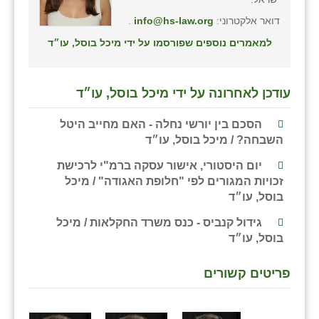
נווה אטי״ב
דואר אלקטרוני:
info@hs-law.org
.
נהריה (אג״ש)
למאמרים נוספים שפורסמו על ידי מיכל בוסל, עו״ד
ניר צבי
עין חצבה
עודכן לאחרונה על ידי מיכל בוסל, עו״ד
עין תמר
הסכם בין יורשי נחלה - האם מחייב היטל
השבחה? / מיכל בוסל, עו״ד
עמרים
יום היסטורי, אישור עסקה ברמ"י לרכישת
קורנית
זכויות המגורים לפי "חלופת האגודה" / מיכל
בוסל, עו״ד
קלחים
גידול קנביס - כנס משרד החקלאות / מיכל
רועי
בוסל, עו״ד
רימונים
פריטים קשורים
רמות השבים
רמת הדר