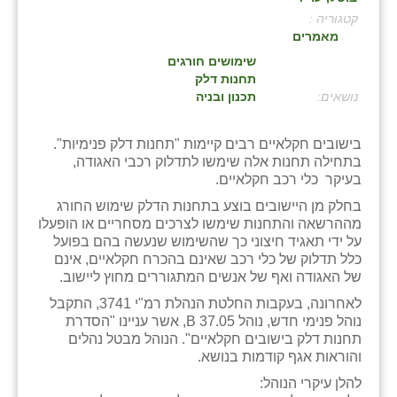
קטגוריה :
בני ציון
מאמרים
בצרה
שימושים חורגים
תחנות דלק
בקעות
:
תכנון ובניה
ֿגבעת שפירא
בישובים חקלאיים רבים קיימות "תחנות דלק פנימיות".
בתחילה תחנות אלה שימשו לתדלוק רכבי האגודה,
גן הדרום
בעיקר כלי רכב חקלאיים.
גן השומרון
בחלק מן היישובים בוצע בתחנות הדלק שימוש החורג
מההרשאה והתחנות שימשו לצרכים מסחריים או הופעלו
גני עם
על ידי תאגיד חיצוני כך שהשימוש שנעשה בהם בפועל
כלל תדלוק של כלי רכב שאינם בהכרח חקלאיים, אינם
גני יהודה
של האגודה ואף של אנשים המתגוררים מחוץ ליישוב.
לאחרונה, בעקבות החלטת הנהלת רמ"י 3741, התקבל
גנות
נוהל פנימי חדש, נוהל B 37.05, אשר עניינו "הסדרת
תחנות דלק בישובים חקלאיים". הנוהל מבטל נהלים
ורד יריחו
והוראות אגף קודמות בנושא.
דקל
להלן עיקרי הנוהל: