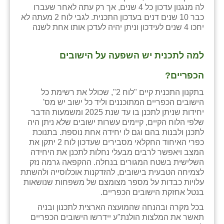
לה מנגנון עדכון כל 4 שנים, אך רק עתה לאחר שעברו
זוהר
כבר 10 שנים דנים בעדכון התכנית. לגבי לוח 2 מעתה לא
יחכו 4 שנים לעידכון וניתן יהיה לעדכן אותו אחת לשנה
הדר עם
חבצלת השרון
למה לתכנית יש השפעה על הישובים
חמרה
הכפריים?
חרב לאת
בתקנון התכנית קיים "לוח 2", שכולל את רשימת כל
הישובים הכפריים המתוכננים וליד כל ישוב יש מס'
יבול (מורג)
יחידות שניתן לתכנן בו עד שנת 2025 ומשמעות הדבר
שלפי הלוח הקיים, קיימים עשרות ישובים שלא ניתן היה
יקנעם
לתכנן ולבנות בהם וגם לו יחידה אחת נוספת. בתנוכת
כפרי האיחוד החקלאי מסבירים שעדכון לוח 2 יתקן את
כליל
המצב ויאפשר לרבים מבעלי נחלות לתכנן את היחידה
השלישית בשטח המגורים בנחלה. ההקפאה גרמה נזק
יד השמונה
לצמיחה הטבעית בישובים, להזדקנות אוכלוסייה ולהשתת
עלויות כבדות על מספר מצומצם של משפחות שנושאות
כפר אביב
בנטל אחזקת הישובים הכפריים.
בכל מקרה ובהנחה שהמועצה הארצית לתכנון ובניה
כפר ביאליק
תאשר את המלצות הולנת"ע יידרשו הישובים הכפריים