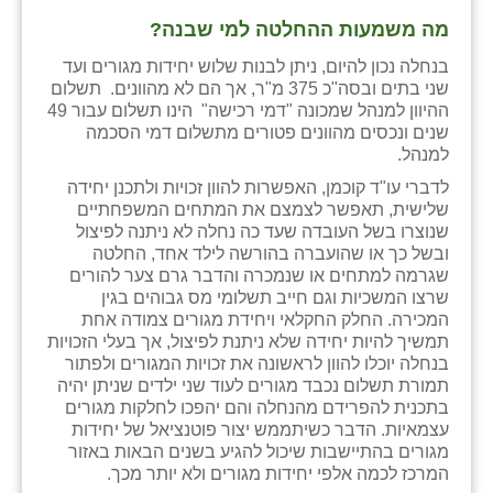
מה משמעות ההחלטה למי שבנה?
שבי ציון
בנחלה נכון להיום, ניתן לבנות שלוש יחידות מגורים ועד
שדה ורבורג
שני בתים ובסה"כ 375 מ"ר, אך הם לא מהוונים. תשלום
ההיוון למנהל שמכונה "דמי רכישה" הינו תשלום עבור 49
שדה צבי
שנים ונכסים מהוונים פטורים מתשלום דמי הסכמה
למנהל.
שדמה
לדברי עו"ד קוכמן, האפשרות להוון זכויות ולתכנן יחידה
שלישית, תאפשר לצמצם את המתחים המשפחתיים
שכניה
שנוצרו בשל העובדה שעד כה נחלה לא ניתנה לפיצול
ובשל כך או שהועברה בהורשה לילד אחד, החלטה
תלמי יוסף
שגרמה למתחים או שנמכרה והדבר גרם צער להורים
שרצו המשכיות וגם חייב תשלומי מס גבוהים בגין
בוסתן הגליל
המכירה. החלק החקלאי ויחידת מגורים צמודה אחת
תמשיך להיות יחידה שלא ניתנת לפיצול, אך בעלי הזכויות
בנחלה יוכלו להוון לראשונה את זכויות המגורים ולפתור
תמורת תשלום נכבד מגורים לעוד שני ילדים שניתן יהיה
בתכנית להפרידם מהנחלה והם יהפכו לחלקות מגורים
עצמאיות. הדבר כשיתממש יצור פוטנציאל של יחידות
מגורים בהתיישבות שיכול להגיע בשנים הבאות באזור
המרכז לכמה אלפי יחידות מגורים ולא יותר מכך.