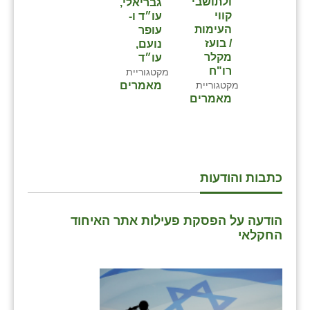
ולתושבי
גבריאלי,
קווי
עו״ד ו-
העימות
עופר
/ בועז
נועם,
מקלר
עו״ד
רו"ח
מקטגוריית
מקטגוריית
מאמרים
מאמרים
כתבות והודעות
הודעה על הפסקת פעילות אתר האיחוד
החקלאי