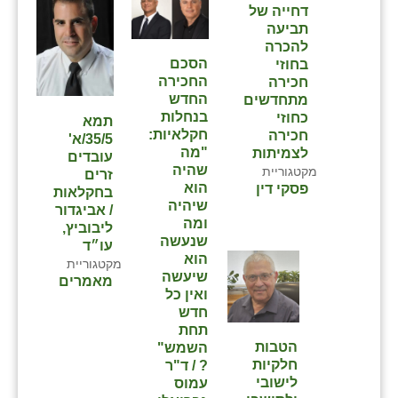
דחייה של
תביעה
להכרה
הסכם
בחוזי
החכירה
חכירה
החדש
מתחדשים
בנחלות
כחוזי
תמא
חקלאיות:
חכירה
35/5/א'
"מה
לצמיתות
עובדים
שהיה
מקטגוריית
זרים
הוא
פסקי דין
בחקלאות
שיהיה
/ אביגדור
ומה
ליבוביץ,
שנעשה
עו״ד
הוא
מקטגוריית
שיעשה
מאמרים
ואין כל
חדש
תחת
הטבות
השמש"
חלקיות
? / ד"ר
לישובי
עמוס