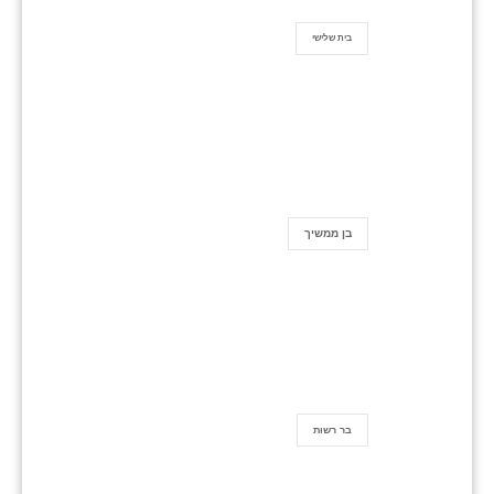
בית שלישי
בן ממשיך
בר רשות