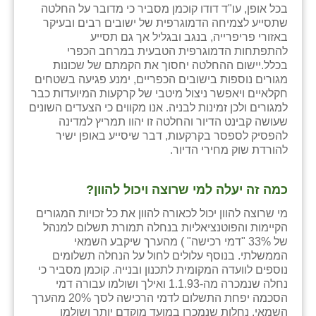
בכל אופן, עו"ד דודו קוכמן מסביר כי מדובר על החלטה
שתסייע לצמיחה הדמוגרפית של ישובים רבים ובעיקר
באזורי פריפרייה, בנגב ובגליל אך גם תסייע
להתפתחות הדמוגרפית הטבעית במרחב הכפרי
בכלל.יישום ההחלטה יחסוך את הקמתם של שכונות
מגורים נוספות בישובים הכפריים, ימנע פגיעה בשטחים
חקלאיים ויאפשר ניצול מיטבי של קרקעות המיועדות כבר
למגורים ולכן זמינות לבניה. אנו מקווים כי הצעדים השונים
שעושה קבינט הדיור והחלטה זו יהוו תמריץ למדינה
להפסיק לספסר בקרקעות, דבר שיסייע באופן ישיר
להורדת שוק מחירי הדיור.
כמה זה יעלה למי שרוצה ויכול להוון?
מי שרוצה להוון יכול לכאורה להוון את כל זכויות המגורים
הקיימות והפוטנציאליות בנחלה תמורת תשלום למנהל
של 33% "דמי רכישה" ) מהערך שיקבע השמאי
הממשלתי. בנוסף עלולים לחול על הנחלה תשלומים
נוספים לוועדה המקומית לתכנון ובנייה. קוכמן מסביר כי
נחלה שנמכרה מה-1.1.93 ואילך ושולמו עבורה דמי
הסכמה יפחת התשלום לדמי הרכישה לסך 20% מהערך
השמאי. נחלות שנמכרו במועד מוקדם יותר ושולמו