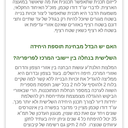
לייזום תכנית שתאפשר תכנונית את מה שיאושר במועצה
כפר הרי״ף
הארצית. לדברי עו"ד דודו קוכמן, מזכ"ל האיחוד החקלאי,
משמעות הדבר היא תכנית שתאפשר ליצור זכויות בנייה
כפר מישר
בשטח מגורים שיוכל להיות רק בגודל של עד שתיים וחצי
דונם בשטח רציף באזורים שאינם אזורי עדיפות או
כפר מע״ש
בשטח לא רציף כשאין שטח רציף.
כפר מרדכי
האם יש הבדל מבחינת תוספת היחידה
כפר סבא (אגרא)
השלישית בנחלה בין יישובי המרכז לפריפריה?
כפר שמריהו
המלצות הולנת"ע עושות הבחנה בין אזורי הצפון והדרום
מגשימים
ואזורי המרכז, חיפה וירושלים. בעוד בצפון ובדרום היא
ממליצה להגדיל את זכויות הבנייה ללא קשר למה שקיים
מישר
בלוח 2 ולהוסיף על לוח 2 בכל ישוב תופסת מספרית
השווה לערכה במספר הנחלות המתוכננות, הרי שבאזורי
מכורה
הביקוש ההגדלה מצומצמת ומתייחסת רק להשלמת
יחידות דיור לצורך תכנון היחידה השלישית ולא יותר מכך.
מנחמיה
עו"ד דודו קוכמן מציין כי מדובר בפשרה בין אינטרסים
שונים ויחד עם זאת כמו שצוין, מנגנון העדכון של תמ"א
נאות הכיכר
35 יכול להיפתח כל 4 שנים וניתן יהיה בעתיד לתקן
עיוותים שנוצרו. לוח 2 תיקן גם רשימה של קיבוצים