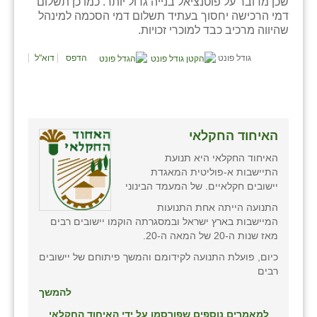
שכן מדובר על פוטנציאל בנייה גדול יותר. כמו כן תשלום
דמי הרכישה יחסוך בעתיד תשלום דמי הסכמה למינהל
שהיווה מרכיב כבד למוכרי זכויות.
גודל פונט
הדפס
דוא"ל
האיחוד החקלאי
האיחוד החקלאי היא תנועת
התיישבות א-פוליטית המאגדת
יישובים חקלאיים. של המעמד הבינוני
התנועה הייתה אחת התנועות
המיישבות בארץ ישראל ובמסגרתה הוקמו יישובים רבים
מאז שנות ה-20 של המאה ה-20.
כיום, פועלת התנועה לקידומם והמשך פיתוחם של יישובים
רבים
להמשך
למאמרים נוספים שפורסמו על ידי האיחוד החקלאי