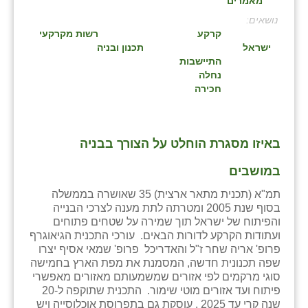
מאמרים
בני ציון
:
קרקע
רשות מקרקעי
בצרה
ישראל
תכנון ובניה
התיישבות
בקעות
נחלה
חכירה
ֿגבעת שפירא
גן הדרום
באיזו מסגרת הוחלט על הצורך בבניה
גן השומרון
במושבים
גני עם
תמ"א (תכנית מתאר ארצית) 35 שאושרה בממשלה
בסוף שנת 2005 ומטרתה לתת מענה לצרכי הבנייה
גני יהודה
והפיתוח של ישראל תוך שמירה על שטחים פתוחים
ועתודות הקרקע לדורות הבאים. עורכי התכנית הגיאוגרף
גנות
פרופ' אריה שחר ז"ל והאדריכל פרופ' שמאי אסיף יצרו
שפה תכנונית חדשה, המסמנת את מפת הארץ בחמישה
ורד יריחו
סוגי מרקמים לפי אזורים שמשמעותם מאזורים מאפשרי
פיתוח ועד אזורים מוטי שימור. התכנית שתוקפה ל-20
דקל
שנה קרי עד 2025 , עוסקת גם בתפרוסת אוכלוסייה ויש