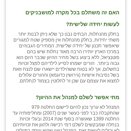
האם זה משתלם בכל מקרה למושבניקים
לעשות יחידה שלישית?
בחלק מהנחלות, הבתים נבנו כך שלא ניתן לבנות יותר
משתי יחידות, בחלק מהנחלות אין מספיק שטח למגורים
שיאפשר תכנון של יחידה שלישית. המחירים הגבוהים
במרכז הארץ יותירו הרבה מאוד נחלות שיש בהם
פוטנציאל, ללא ביצוע בשל מחיר ההיוון שכבר היום הוא
גבוה ביותר. הורים ישמחו לסייע לילדיהם לפצל זכויות
בתשלום, אך לא בטוח ששהילדים יישארו שם לנצח וזאת
בשל נסיבות אישיות (גירושין כדוגמא) וההורים עלולים
למצוא את עצמם עם שכן זר לחלוטין בצמוד לנחלתם.
מתי אפשר לשלם למנהל את ההיוון?
המנהל לא ערוך נכון להיום ליישום החלטה 979
שהתקבלה כבר לפני כעשר שנים (2007) ומחליפותיה עד
החלטה 1399 שאושרה בסוף שנת 2014 ובעלי זכויות
בנחלה שמבקשים לשלם דמי רכישה ולהוון את זכויותיהם
לא יכולים לעשות זאת. המנהל טוען שהוא עוסק בפיילוט,