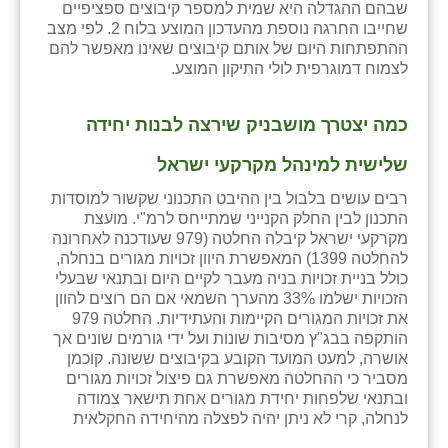
נווה אטי״ב
שבהם ההגדלה היא שמית למספר קיבוצים ספציפיים
שחייבו החרגה נוספת מהעדכון המוצע בלוח 2. לפי מצב
נהריה (אג״ש)
ההתפתחות היום של אותם קיבוצים שאינו מאפשר להם
לצמוח דמוגרפית לולי התיקון המוצע.
ניר צבי
עין חצבה
כמה יצטרך מושבניק שירצה לבנות יחידה
עין תמר
שלישית למינהל מקרקעי ישראל
רבים עושים בלבול בין ההיבט התכנוני שקשור למוסדות
עמרים
התכנון לבין החלק הקנייני שמתייחס לרמ"י. מועצת
מקרקעי ישראל קיבלה החלטה (979 שעודכנה לאחרונה
קורנית
להחלטה 1399) המאפשרת היוון זכויות מגורים בנחלה,
כולל בניית זכויות בניה מעבר לקיים היום ובתנאי שבעלי
קלחים
הזכויות ישלמו 33% מהערך השמאי אם הם רוצים להוון
את זכויות המגורים הקיימות והעתידיות. החלטה 979
רועי
הותקפה בבג"ץ מסיבות שונות ועל ידי גורמים שונים אך
אושרה, למעט המועד הקובע בקיבוצים ששונה. קוכמן
רימונים
מסביר כי ההחלטה מאפשרת גם פיצול זכויות מגורים
ובתנאי שלפחות יחידת מגורים אחת תישאר צמודה
רמות השבים
לנחלה, קרי לא ניתן יהיה לפצלה מהיחידה החקלאית
רמת הדר