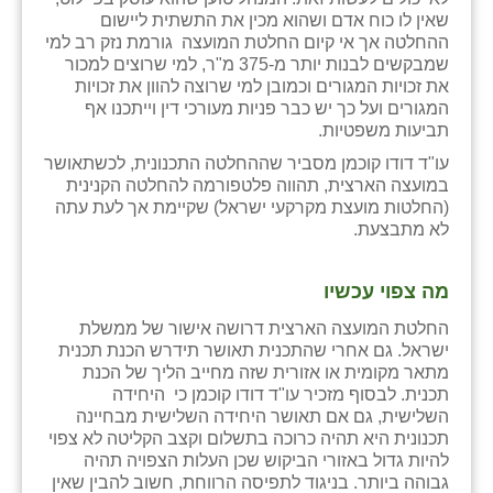
שאין לו כוח אדם ושהוא מכין את התשתית ליישום
ההחלטה אך אי קיום החלטת המועצה גורמת נזק רב למי
שמבקשים לבנות יותר מ-375 מ"ר, למי שרוצים למכור
את זכויות המגורים וכמובן למי שרוצה להוון את זכויות
המגורים ועל כך יש כבר פניות מעורכי דין וייתכנו אף
תביעות משפטיות.
עו"ד דודו קוכמן מסביר שההחלטה התכנונית, לכשתאושר
במועצה הארצית, תהווה פלטפורמה להחלטה הקנינית
(החלטות מועצת מקרקעי ישראל) שקיימת אך לעת עתה
לא מתבצעת.
מה צפוי עכשיו
החלטת המועצה הארצית דרושה אישור של ממשלת
ישראל. גם אחרי שהתכנית תאושר תידרש הכנת תכנית
מתאר מקומית או אזורית שזה מחייב הליך של הכנת
תכנית. לבסוף מזכיר עו"ד דודו קוכמן כי היחידה
השלישית, גם אם תאושר היחידה השלישית מבחיינה
תכנונית היא תהיה כרוכה בתשלום וקצב הקליטה לא צפוי
להיות גדול באזורי הביקוש שכן העלות הצפויה תהיה
גבוהה ביותר. בניגוד לתפיסה הרווחת, חשוב להבין שאין