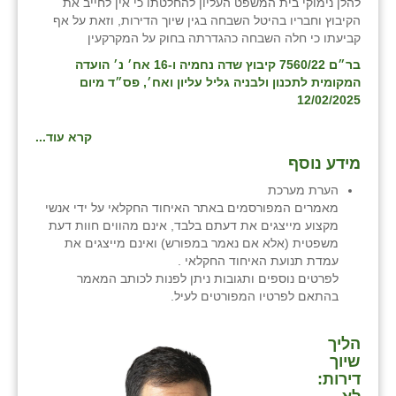
להלן נימוקי בית המשפט העליון להחלטתו כי אין לחייב את
זוהר
הקיבוץ וחבריו בהיטל השבחה בגין שיוך הדירות, וזאת על אף
קביעתו כי חלה השבחה כהגדרתה בחוק על המקרקעין
הדר עם
בר״ם 7560/22 קיבוץ שדה נחמיה ו-16 אח׳ נ׳ הועדה
המקומית לתכנון ולבניה גליל עליון ואח׳, פס״ד מיום
חבצלת השרון
12/02/2025
חמרה
קרא עוד...
חרב לאת
מידע נוסף
הערת מערכת
יבול (מורג)
מאמרים המפורסמים באתר האיחוד החקלאי על ידי אנשי
מקצוע מייצגים את דעתם בלבד, אינם מהווים חוות דעת
יקנעם
משפטית (אלא אם נאמר במפורש) ואינם מייצגים את
עמדת תנועת האיחוד החקלאי .
כליל
לפרטים נוספים ותגובות ניתן לפנות לכותב המאמר
בהתאם לפרטיו המפורטים לעיל.
יד השמונה
כפר אביב
הליך
שיוך
כפר ביאליק
דירות: