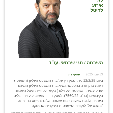
לא
כפר הרי״ף
אירוע
להיטל
כפר מישר
כפר מע״ש
כפר מרדכי
כפר סבא (אגרא)
כפר שמריהו
השבחה / חגי שבתאי, עו״ד
מגשימים
מישר
13 פבר 2025
פסקי דין
ביום 12/2/25 ניתן פסק דין של בית המשפט העליון (השופטת
מכורה
דפנה ברק ארז, בהסכמת נשיא בית המשפט העליון המיועד
יצחק עמית והשופטת יעל וילנר) בקשר לסוגיית היטל השבחה
מנחמיה
בקיבוצים (בר"ם 7560/22). לפסק הדין החשוב יכול ויהיו גלים
בעתיד, ולנוכח שאלות רבות שהופנו אלינו נתייחס בחוזר זה
נאות הכיכר
"במבט על" לנקודה המשפטית העיקרית שנפסקה.