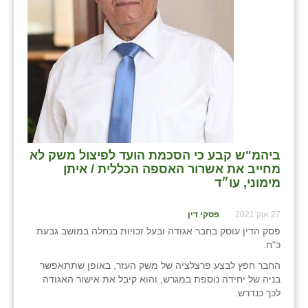
ביהמ"ש קבע כי הסכמת הועד לפיצול משק לא
מחייב את אשרור האספה הכללית / איתן
מימוני, עו״ד
27 אוק 2021
פסקי דין
פסק הדין עוסק בחבר אגודה ובעל זכויות בנחלה במושב גבעת
כ"ח.
החבר חפץ לבצע פרצלציה של משק העזר, באופן שתתאפשר
בניה של יחידה נוספת במגרש, והוא קיבל את אישור האגודה
לכך כנדרש.