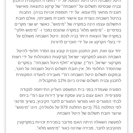
היטל השבחה הינו היטל המוטל על ידי הוועדה המקומית לתכנון
נווה אטי״ב
ובניה שבסיסו תשלום על "השבחה" של קרקע כתוצאה מאישור
תוכנית מתאר (לדוגמא: על ידי תוספת זכויות בניה). החבות
נהריה (אג״ש)
בהיטל השבחה נוצרת עם אישור תוכנית משביחה, אולם חובת
התשלום עצמו הינה במקרה של "מימוש", כאשר יש שני מקרים
ניר צבי
בסיסיים - "מימוש מלא" במקרה שהנכס נמכר ו- "מימוש חלקי"
במקרה של הוצאת היתר בניה לנכס. היטל השבחה משולם על
עין חצבה
ידי בעלי הקרקע או על ידי חוכרים לדורות.
עין תמר
יחד עם זאת, חוק התכנון והבניה קובע גם הסדר חלופי להיטל
השבחה הנוגע למקרקעי ישראל (קרקעות המנוהלות על ידי רשות
עמרים
מקרקעי ישראל, רמ"י), שנקרא "חלף היטל השבחה": במקרים
שההסדר החלופי חל, אין חובת תשלום היטל השבחה על חוכר,
קורנית
ובמקום תשלום היטל השבחה רמ"י מעבירה לוועדה המקומית
לתכנון ובניה תשלום שהינו כיום 12% מתקבוליה.
קלחים
הסוגיה שעמדה בפני בית המשפט העליון התייחסה לנקודה
ספציפית: האם עצם ביצע עסקת שיוך דירות עם רמ"י ביחס
רועי
לבתי המגורים ו/או מגרשי המגורים לחבר הקיבוץ, בשיוך פרטני
לפי החלטה 751 (כיום החלטה 979 על גלגוליה), הינו "מימוש"
רימונים
שיוצר חובת תשלום של היטל השבחה.
רמות השבים
למעשה השאלה היתה האם מדובר במכירת זכויות במקרקעין
מהקיבוץ לחבר, מכירה שהינה כאור "מימוש מלא".
רמת הדר