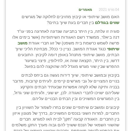
04 מרס 2021
מאמרים
האם מושב שיתופי או קיבוץ מחויבים לחלוקה של מגרשים
שווים בגודלם
בין חברים בעת שיוך בתים?
סוגיה זו עלתה, בין היתר בתביעה שנדונה לאחרונה בפני עו"ד
דנה ביאלר, ממשרד רשם האגודות השיתופיות (אשר בימים אלו
פרשה לשמש כרשמת בית משפט) של זוג חברי אגודת
מושב
שיתופי
כנגד אגודת המושב. נציין כי ככלל, מבחינת הליכי שיוך
הבתים, מושב שיתופי מתנהל באופן דומה לקיבוץ. התובעים
דרשו, בין היתר, הקצאה שווה או, לחילופין, פיצוי בשיעור
ההפרש שבין שווי מגרש מוגדל לזה שהוקצה להם בפועל.
בקיבוץ ובמושב שיתופי, שיוך דירות נעשה גם ביחס לבתים
בנויים המצויים על גבי מגרשים קיימים. לעיתים קרובות, מדובר
בבניה ותיקה שלא לקחה אפשרות שבעתיד הבתים והקרקע
שעליהם ישויכו לחברי האגודה. לכן, יש שוני, ולעיתים שוני גדול,
בין המגרשים המשויכים ובין הבתים הבנויים עליהם.
קיבוצים ומושבים שיתופיים שונים בחרו לשמור על השוויון בין
החברים, למרות השוני בנכסים המשויכים, בדרך של מנגנון איזון
בין החברים. האגודה קבעה "תקן" לבית ו/או למגרש. חברים
שהשווי השמאי של הנכס ששויך להם גבוה מערך התקן משלמים
את ההפרש לקופה משותפת, וחברים שהשווי השמאי של הנכס