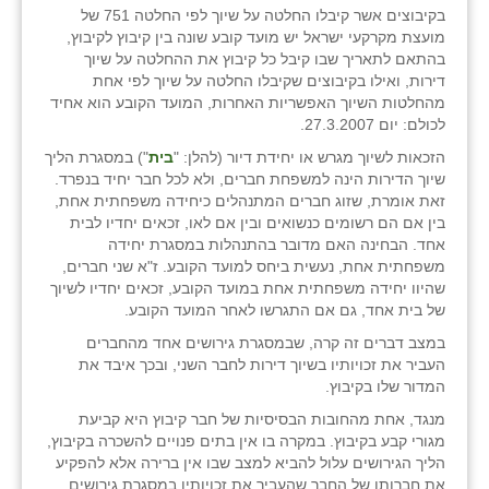
בקיבוצים אשר קיבלו החלטה על שיוך לפי החלטה 751 של
מועצת מקרקעי ישראל יש מועד קובע שונה בין קיבוץ לקיבוץ,
בהתאם לתאריך שבו קיבל כל קיבוץ את ההחלטה על שיוך
דירות, ואילו בקיבוצים שקיבלו החלטה על שיוך לפי אחת
מהחלטות השיוך האפשריות האחרות, המועד הקובע הוא אחיד
לכולם: יום 27.3.2007.
הזכאות לשיוך מגרש או יחידת דיור (להלן: "
בית
") במסגרת הליך
שיוך הדירות הינה למשפחת חברים, ולא לכל חבר יחיד בנפרד.
זאת אומרת, שזוג חברים המתנהלים כיחידה משפחתית אחת,
בין אם הם רשומים כנשואים ובין אם לאו, זכאים יחדיו לבית
אחד. הבחינה האם מדובר בהתנהלות במסגרת יחידה
משפחתית אחת, נעשית ביחס למועד הקובע. ז"א שני חברים,
שהיוו יחידה משפחתית אחת במועד הקובע, זכאים יחדיו לשיוך
של בית אחד, גם אם התגרשו לאחר המועד הקובע.
במצב דברים זה קרה, שבמסגרת גירושים אחד מהחברים
העביר את זכויותיו בשיוך דירות לחבר השני, ובכך איבד את
המדור שלו בקיבוץ.
מנגד, אחת מהחובות הבסיסיות של חבר קיבוץ היא קביעת
מגורי קבע בקיבוץ. במקרה בו אין בתים פנויים להשכרה בקיבוץ,
הליך הגירושים עלול להביא למצב שבו אין ברירה אלא להפקיע
את חברותו של החבר שהעביר את זכויותיו במסגרת גירושים