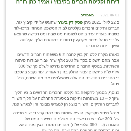
דירות וקליטת חברים בקיבוץ / אמיר כהן רו"ח
01 אוג 2021
מאמרים
ב 22 ליולי 2021 ניתן
פסק דין בערר
שהוגש על ידי קיבוץ גזר,
חברים ותיקים וחברים נקלטים לבית המשפט המחוזי מרכז-לוד
בשבתו כועדת ערר ביחס לשומות מס שבח ומס רכישה שהוצאו
על ידי מנהל מיסוי מקרקעין רחובות במסגרת הליך הקליטה
ושיוך דירות לחברים.
באותו מקרה קלט הקיבוץ לחברות 6 משפחות חברים חדשים
וגבה מהם תשלום בסך של 200 אלף ש"ח עבור עבודות פיתוח
ותשתיות. בנוסף החברים החדשים נדרשו לשלם סך של 300
אלף ש"ח כתשלום עבור החלק בהון האגודה. עוד נקבע בהסכם
כי החברים החדשים הם אלה שמשלמים את מס השבח, ככל
ויחול.
בנוסף, בסמוך לתקופה בה נקלטו החברים החדשים בוצע הליך
שיוך ל – 10 משפחות ותיקות במסגרת ההחלטה על הליך השיוך
לחברים הותיקים. השיוך בוצע הן למגרש מבונה והן למגרש פנוי.
מנהל מיסוי מקרקעין הוציא שומות מס בהם קבע כי שווי מכירה
של 300 אלפי ש"ח כאשר הם מגולמים בשיעור המס של
האגודה (כ – 390 אלפי ש"ח) מהווים תמורה בגין מכירה של
זכות במקרקעין החייבת במס שבח ומס רכישה.