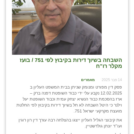
בני ציון
בצרה
בקעות
ֿגבעת שפירא
גן הדרום
השבחה בשיוך דירות בקיבוץ לפי 751 / בועז
מקלר רו"ח
גן השומרון
גני עם
14 פבר 2025
מאמרים
פסק דין מפורט ומנומק שניתן בבית המשפט העליון ב
גני יהודה
12.02.2025 נקבע עלי ידי כבוד השופטת דפנה ברק –
ארז בהסכמת כבוד הנשיא יצחק עמית וכבוד השופטת יעל
גנות
וילנר כי היטל השבחה לא חל בשיוך דירות בקיבוץ לפי החלטת
מועצת מקרקעי ישראל 751.
ורד יריחו
את קיבוצי הגליל העליון ייצגו בהצלחה רבה עורך דין רון רוגין
ועו''ד יונתן גולדשטיין.
דקל