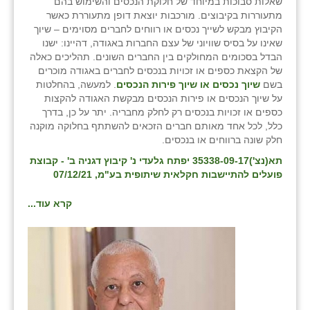
שאלות סבוכות במיוחד של חלוקת הנכסים והשימוש בהם
מתעוררות בקיבוצים. מורכבות יוצאת דופן מתעוררת כאשר
הקיבוץ מבקש לשייך נכסים או רווחים לחברים מסוימים – שיוך
שאינו על בסיס שוויוני של עצם החברות באגודה, דהיינו: ישנו
הבדל בסכומים המחולקים בין החברים השונים. תהליכים כאלה
של הקצאת כספים או זכויות בנכסים לחברים באגודה מוכרים
בשם
שיוך נכסים או שיוך פירות הנכסים
. למעשה, בהחלטות
על שיוך הנכסים או פירות הנכסים מבקשת האגודה להקצות
כספים או זכויות בנכסים רק לחלק מחבריה. יתר על כן, בדרך
כלל, לכל אחד מאותם חברים הזכאים להשתתף בחלוקה מוקנה
חלק שונה ברווחים או בנכסים.
תא(נצ')35338-09-17 יפתח גלעדי נ' קיבוץ דגניה ב' - קבוצת
פועלים להתיישבות חקלאית שיתופית בע"מ, 07/12/21
קרא עוד...