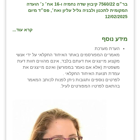
בר״ם 7560/22 קיבוץ שדה נחמיה ו-16 אח׳ נ׳ הועדה
המקומית לתכנון ולבניה גליל עליון ואח׳, פס״ד מיום
שבי ציון
12/02/2025
שדה ורבורג
קרא עוד...
שדה צבי
מידע נוסף
שדמה
הערת מערכת
מאמרים המפורסמים באתר האיחוד החקלאי על ידי אנשי
שכניה
מקצוע מייצגים את דעתם בלבד, אינם מהווים חוות דעת
משפטית (אלא אם נאמר במפורש) ואינם מייצגים את
תלמי יוסף
עמדת תנועת האיחוד החקלאי .
לפרטים נוספים ותגובות ניתן לפנות לכותב המאמר
בוסתן הגליל
בהתאם לפרטיו המפורטים לעיל.