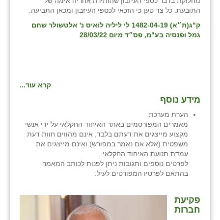
מחלוקת בדבר כספי העיזבון שהותירה אחריה אימה של
נווה אטי״ב
התובעת. כל צד טען כי הזכאי לכספי העיזבון ומכאן התביעה.
נהריה (אג״ש)
ק"ג(ת״א) 1482-04-19 לי ליליה לואיס נ' אלטשולר שחם
גמל ופנסיה בע"מ, פס״ד מיום 28/03/22
ניר צבי
עין חצבה
עין תמר
קרא עוד...
מידע נוסף
עמרים
הערת מערכת
קורנית
מאמרים המפורסמים באתר האיחוד החקלאי על ידי אנשי
מקצוע מייצגים את דעתם בלבד, אינם מהווים חוות דעת
קלחים
משפטית (אלא אם נאמר במפורש) ואינם מייצגים את
עמדת תנועת האיחוד החקלאי .
רועי
לפרטים נוספים ותגובות ניתן לפנות לכותב המאמר
בהתאם לפרטיו המפורטים לעיל.
רימונים
רמות השבים
פקיעת
חברות
רמת הדר