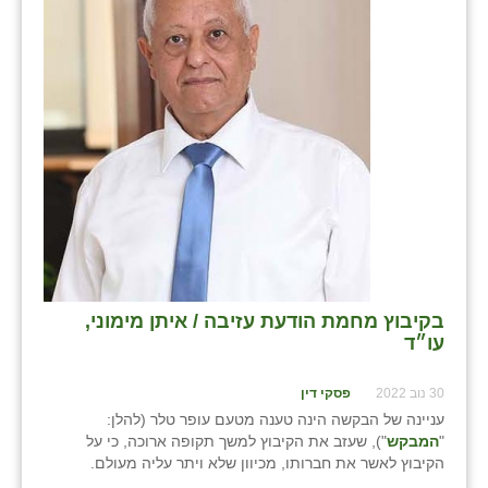
שבי ציון
שדה ורבורג
שדה צבי
שדמה
שכניה
תלמי יוסף
בוסתן הגליל
בקיבוץ מחמת הודעת עזיבה / איתן מימוני,
עו״ד
30 נוב 2022
פסקי דין
עניינה של הבקשה הינה טענה מטעם עופר טלר (להלן:
"
המבקש
"), שעזב את הקיבוץ למשך תקופה ארוכה, כי על
הקיבוץ לאשר את חברותו, מכיוון שלא ויתר עליה מעולם.