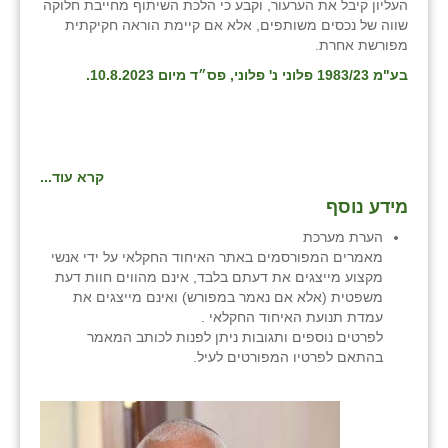
העליון קיבל את הערעור, וקבע כי הלכת השיתוף מחייבת חלוקה
זוהר
שווה של נכסים משותפים, אלא אם קיימת הוראה חקיקתית
מפורשת אחרת.
הדר עם
בע"מ 1983/23 פלוני נ' פלוני, פס״ד מיום
10.8.2023.
חבצלת השרון
חמרה
קרא עוד...
חרב לאת
מידע נוסף
יבול (מורג)
הערת מערכת
מאמרים המפורסמים באתר האיחוד החקלאי על ידי אנשי
יקנעם
מקצוע מייצגים את דעתם בלבד, אינם מהווים חוות דעת
משפטית (אלא אם נאמר במפורש) ואינם מייצגים את
כליל
עמדת תנועת האיחוד החקלאי .
לפרטים נוספים ותגובות ניתן לפנות לכותב המאמר
יד השמונה
בהתאם לפרטיו המפורטים לעיל.
כפר אביב
כפר ביאליק