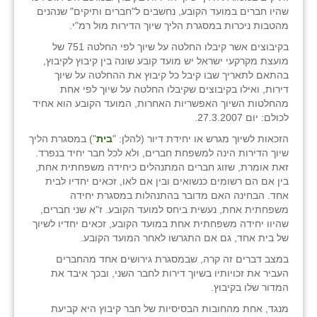
שהיו חברים במועד הקובע, נחשבים ל"חברים ותיקים" שנהנים
מהטבות ניכרות במסגרת הליך שיוך הדירות מול רמ"י.
בקיבוצים אשר קיבלו החלטה על שיוך לפי החלטה 751 של
מועצת מקרקעי ישראל יש מועד קובע שונה בין קיבוץ לקיבוץ,
בהתאם לתאריך שבו קיבל כל קיבוץ את ההחלטה על שיוך
דירות, ואילו בקיבוצים שקיבלו החלטה על שיוך לפי אחת
מהחלטות השיוך האפשריות האחרות, המועד הקובע הוא אחיד
לכולם: יום 27.3.2007.
הזכאות לשיוך מגרש או יחידת דיור (להלן: "
בית
") במסגרת הליך
שיוך הדירות הינה למשפחת חברים, ולא לכל חבר יחיד בנפרד.
זאת אומרת, שזוג חברים המתנהלים כיחידה משפחתית אחת,
בין אם הם רשומים כנשואים ובין אם לאו, זכאים יחדיו לבית
אחד. הבחינה האם מדובר בהתנהלות במסגרת יחידה
משפחתית אחת, נעשית ביחס למועד הקובע. ז"א שני חברים,
שהיוו יחידה משפחתית אחת במועד הקובע, זכאים יחדיו לשיוך
של בית אחד, גם אם התגרשו לאחר המועד הקובע.
במצב דברים זה קרה, שבמסגרת גירושים אחד מהחברים
העביר את זכויותיו בשיוך דירות לחבר השני, ובכך איבד את
המדור שלו בקיבוץ.
מנגד, אחת מהחובות הבסיסיות של חבר קיבוץ היא קביעת