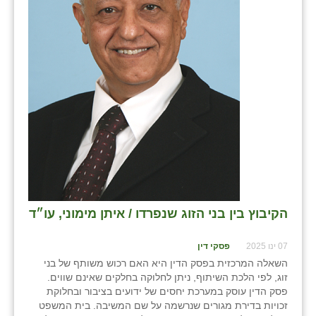
בני ציון
בצרה
בקעות
ֿגבעת שפירא
גן הדרום
גן השומרון
גני עם
הקיבוץ בין בני הזוג שנפרדו / איתן מימוני, עו״ד
גני יהודה
גנות
07 ינו 2025
פסקי דין
השאלה המרכזית בפסק הדין היא האם רכוש משותף של בני
ורד יריחו
זוג, לפי הלכת השיתוף, ניתן לחלוקה בחלקים שאינם שווים.
פסק הדין עוסק במערכת יחסים של ידועים בציבור ובחלוקת
דקל
זכויות בדירת מגורים שנרשמה על שם המשיבה. בית המשפט