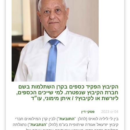
כפר הרי״ף
כפר מישר
כפר מע״ש
כפר מרדכי
כפר סבא (אגרא)
כפר שמריהו
מגשימים
מישר
הקיבוץ הפקיד כספים בקרן השתלמות בשם
חברת הקיבוץ שנפטרה. למי שייכים הכספים,
מכורה
ליורשת או לקיבוץ? / איתן מימוני, עו״ד
מנחמיה
04 ינו 2023
פסקי דין
בין לי ליליה לואיס (להלן: "
התובעת
") לבין קרן המילואים חברי
נאות הכיכר
קיבוץ יזרעאל אגודה שיתופית בע"מ (להלן "
הנתבעת
") נתגלתה