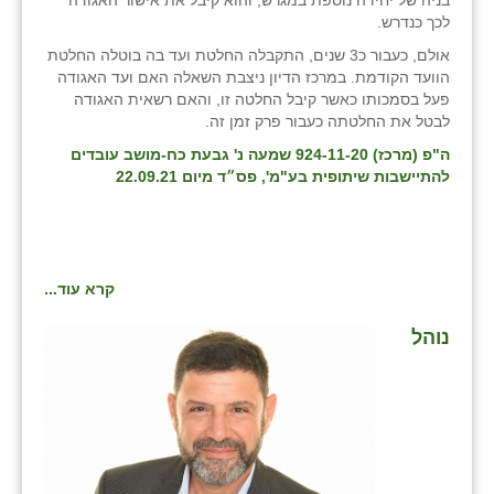
בניה של יחידה נוספת במגרש, והוא קיבל את אישור האגודה
לכך כנדרש.
אולם, כעבור כ3 שנים, התקבלה החלטת ועד בה בוטלה החלטת
הוועד הקודמת. במרכז הדיון ניצבת השאלה האם ועד האגודה
פעל בסמכותו כאשר קיבל החלטה זו, והאם רשאית האגודה
לבטל את החלטתה כעבור פרק זמן זה.
ה"פ (מרכז) 924-11-20 שמעה נ' גבעת כח-מושב עובדים
להתיישבות שיתופית בע"מ', פס״ד מיום 22.09.21
קרא עוד...
נוהל