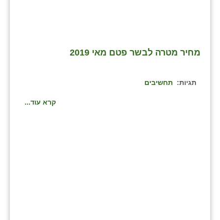
נווה אטי״ב
נהריה (אג״ש)
ניר צבי
מחיר מטרה לבשר פטם מאי 2019
עין חצבה
עין תמר
תגיות:
תחשיבים
עמרים
קרא עוד...
קורנית
קלחים
רועי
רימונים
רמות השבים
רמת הדר