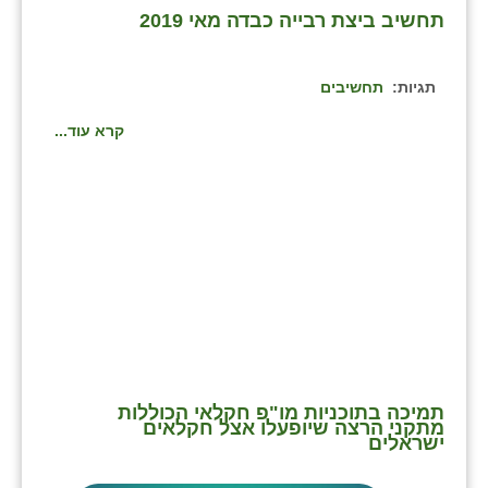
תחשיב ביצת רבייה כבדה מאי 2019
שבי ציון
שדה ורבורג
תגיות:
תחשיבים
שדה צבי
קרא עוד...
שדמה
שכניה
תלמי יוסף
בוסתן הגליל
תמיכה בתוכניות מו"פ חקלאי הכוללות
מתקני הרצה שיופעלו אצל חקלאים
ישראלים