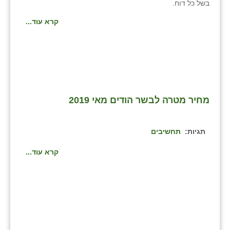
בשל כל דוח.
כפר הרי״ף
קרא עוד...
כפר מישר
כפר מע״ש
כפר מרדכי
כפר סבא (אגרא)
מחיר מטרה לבשר הודים מאי 2019
כפר שמריהו
מגשימים
תגיות:
תחשיבים
מישר
קרא עוד...
מכורה
מנחמיה
נאות הכיכר