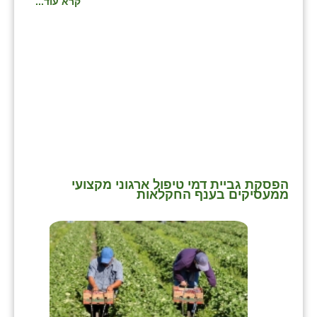
קרא עוד...
בני ציון
בצרה
בקעות
ֿגבעת שפירא
גן הדרום
גן השומרון
הפסקת גביית דמי טיפול ארגוני מקצועי
גני עם
ממעסיקים בענף החקלאות
גני יהודה
גנות
ורד יריחו
דקל