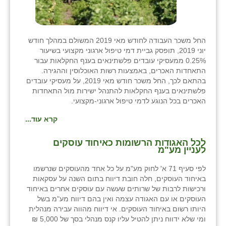
זוהר
הדר עם
החל משכר העבודה לחודש מאי 2019 המשולם במהלך חודש
חבצלת השרון
יוני 2019, תופסק גביית דמי טיפול ארגוני מקצועי בשיעור
0.25% ממעסיקי עובדים פלשתינאים בענף החקלאות עבור
חמרה
התאחדות האכרים, באמצעות רשות האוכלוסין וההגירה.
בהתאם לכך, החל משכר חודש מאי 2019, על מעסיקי עובדים
חרב לאת
פלשתינאים בענף החקלאות להתנהל ישירות מול התאחדות
האכרים בכל הנוגע לדמי טיפול ארגוני-מקצועי.
יבול (מורג)
קרא עוד...
יקנעם
לכל האגודות הרשומות כאיחוד עוסקים
לעניין מע"מ
כליל
לפי סעיף 71 א' לחוק מע"מ על כל אחד מהעוסקים שנרשמו
יד השמונה
באיחוד העוסקים, חלה חובת דיווח בתום השנה על עסקאות
ורכישות לרבות של שרותים שעשה עם עוסקים אחרים באיחוד
כפר אביב
העוסקים או עם האגודה עצמה ואין בהם דיווח מע"מ בשל
היותו רשום באיחוד העוסקים. אי דיווח מהווה עבירה מנהלית
כפר ביאליק
ומי שלא ידווח ניתן להטיל עליו קנס מנהלי בסך של 5,000 ₪