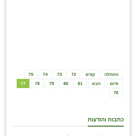
התחלה
קודם
72
73
74
75
סיום
הבא
81
80
79
78
77
76
כתבות והודעות