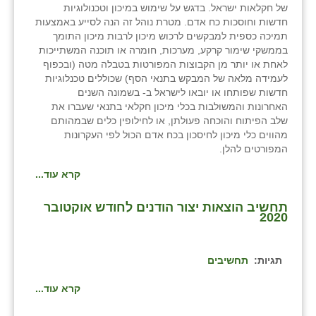
של חקלאות ישראל. בדגש על שימוש במיכון וטכנולוגיות
חדשות וחוסכות כח אדם. מטרת נוהל זה הנה לסייע באמצעות
שבי ציון
תמיכה כספית למבקשים לרכוש מיכון לרבות מיכון התומך
בממשקי שימור קרקע, מערכות, חומרה או תוכנה המשתייכות
שדה ורבורג
לאחת או יותר מן הקבוצות המפורטות בטבלה מטה (ובכפוף
לעמידה מלאה של המבקש בתנאי הסף) שכוללים טכנלוגיות
שדה צבי
חדשות שפותחו או יובאו לישראל ב- בשמונה השנים
האחרונות והמשולבות בכלי מיכון חקלאי בתנאי שעברו את
שדמה
שלב הפיתוח והוכחה פעולתן, או לחילופין כלים שבמהותם
מהווים כלי מיכון לחיסכון בכח אדם הכול לפי העקרונות
שכניה
המפורטים להלן.
תלמי יוסף
קרא עוד...
בוסתן הגליל
תחשיב הוצאות יצור הודנים לחודש אוקטובר
2020
תגיות:
תחשיבים
קרא עוד...