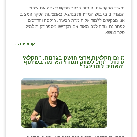
כפר הרי״ף
משרד החקלאות ופיתוח הכפר מבקש לשתף את ציבור
המגדלים בגיבוש המדיניות בנושא. באמצעות הסקר המצ"ב
כפר מישר
אנו מבקשים ללמוד על חומרת הבעיה, היקפה והדרכים
לפתרונה. נודה לכם מאוד אם תקדישו מספר דקות למילוי
כפר מע״ש
סקר בנושא.
כפר מרדכי
קרא עוד...
כפר סבא (אגרא)
מיזם חקלאות ארצי הושק בגרנות: "חקלאי
גרנות" תחל לשווק תפוחי האדמה בשיתוף
כפר שמריהו
"האחים לוטרינגר"
מגשימים
מישר
מכורה
מנחמיה
נאות הכיכר