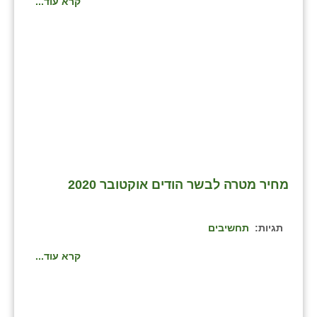
קרא עוד...
בני ציון
בצרה
בקעות
ֿגבעת שפירא
גן הדרום
גן השומרון
מחיר מטרה לבשר הודים אוקטובר 2020
גני עם
גני יהודה
תגיות:
תחשיבים
גנות
קרא עוד...
ורד יריחו
דקל