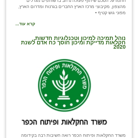
חתמו על הסכם שיתוף פעולה נרחב בו שותפים מגדלים
נווה אטי״ב
מהצפון, מקיבוצי מרכז הארץ החברים בגרנות ומדרום הארץ,
מפוני גוש קטיף •
נהריה (אג״ש)
קרא עוד...
ניר צבי
נוהל תמיכה למיכון וטכנלוגיות חדשות,
עין חצבה
חקלאות מדייקת ומיכון חוסך כח אדם לשנת
2020
עין תמר
עמרים
קורנית
קלחים
רועי
רימונים
רמות השבים
משרד החקלאות ופיתוח הכפר רואה חשיבות רבה בקידומה
רמת הדר