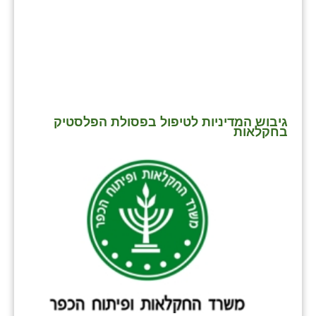
זוהר
הדר עם
חבצלת השרון
חמרה
גיבוש המדיניות לטיפול בפסולת הפלסטיק
חרב לאת
בחקלאות
יבול (מורג)
יקנעם
כליל
יד השמונה
כפר אביב
כפר ביאליק