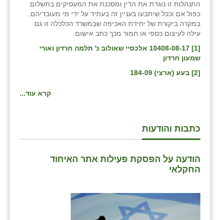
התנהלות זו נוגדת את הדין ומסכנת את המעסיקים בתשלום
זוהר
כפול אם וככל שיתבעו בעניין זה בעתיד על ידי מי מעובדיהם.
במקרה ביקורת של יחידת האכיפה שבמשרד הכלכלה זו גם
הדר עם
עילה לעיצום כספי או חמור מכך כתב אישום.
[1]
חבצלת השרון
10408-08-17 אלכסיי שאולוב נ' תלמה חרדון ואורי
שמעון חרדון
חמרה
[2]
בעע (ארצי) 184-09
חרב לאת
קרא עוד...
יבול (מורג)
יקנעם
כתבות והודעות
כליל
הודעה על הפסקת פעילות אתר האיחוד
יד השמונה
החקלאי
כפר אביב
כפר ביאליק