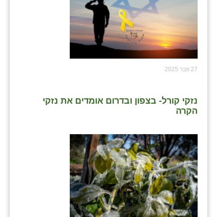
כפר הרי״ף
כפר מישר
כפר מע״ש
כפר מרדכי
27 פבר 2025
כפר סבא (אגרא)
נזקי קורל- בצפון ובדרום אומדים את נזקי
כפר שמריהו
הקרה
מגשימים
מישר
מכורה
מנחמיה
נאות הכיכר