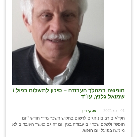
בני ציון
בצרה
בקעות
ֿגבעת שפירא
גן הדרום
גן השומרון
גני עם
חופשה במהלך העבודה – סיכון לתשלום כפול /
גני יהודה
שמואל גלנץ, עו״ד
גנות
01 דצמ 2021
פסקי דין
ורד יריחו
חקלאים רבים נוהגים לרשום בתלוש השכר מידי חודש "יום
חופש" ולשלם שכר יום עבודה בגין יום זה גם כאשר העובדים לא
דקל
מימשו בפועל יום חופש.