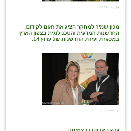
נווה אטי״ב
26 פבר 2025
נהריה (אג״ש)
ניר צבי
מכון שמיר למחקר הציג את חזונו לקידום
החדשנות המדעית והטכנולוגית בצפון הארץ
עין חצבה
במסגרת ועידת החדשנות של ערוץ 14.
עין תמר
עמרים
קורנית
קלחים
רועי
רימונים
26 פבר 2025
רמות השבים
רמת הדר
ענף האבוקדו בצמיחה