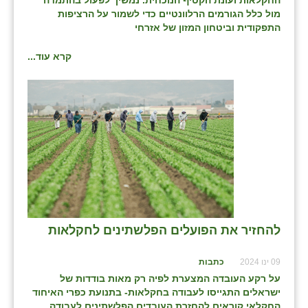
החקלאות ועונת הקטיף הנוכחית. נמשיך לפעול בהתמדה
מול כלל הגורמים הרלוונטיים כדי לשמור על הרציפות
התפקודית וביטחון המזון של אזרחי
קרא עוד...
להחזיר את הפועלים הפלשתינים לחקלאות
09 ינו 2024
כתבות
על רקע העובדה המצערת לפיה רק מאות בודדות של
ישראלים התגייסו לעבודה בחקלאות- בתנועת כפרי האיחוד
החקלאי קוראים להחזרת העובדים הפלשתינים לעבודה