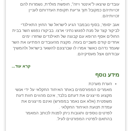
עובדים שיצאו ל"אינטר ויזה", חופשת מולדת, נשמרות להם
זכויותיהם כמקובל תוך גריעת תקופת העדרותם לעניין
זכויותיהם.
אגב יסופר, בסוף נובמבר הגיע לישראל שר החוץ התאילנדי
לביקור קצר על מנת לפגוש נתיני ארצו. בביקורו נפגש השר בבית
החולים אסף הרופא עם קבוצה של תאילנדים שחזרו ימים
אחדים קודם משביים בעזה. מקצת מהעובדים הפתיעו את השר
שעמד נדהם כאשר אמרו לו שברצונם להשאר בישראל ולהמשיך
עבודתם אצל מעסיקיהם.
קרא עוד...
מידע נוסף
הערת מערכת
מאמרים המפורסמים באתר האיחוד החקלאי על ידי אנשי
מקצוע מייצגים את דעתם בלבד, אינם מהווים חוות דעת
משפטית (אלא אם נאמר במפורש) ואינם מייצגים את
עמדת תנועת האיחוד החקלאי .
לפרטים נוספים ותגובות ניתן לפנות לכותב המאמר
בהתאם לפרטיו המפורטים לעיל.