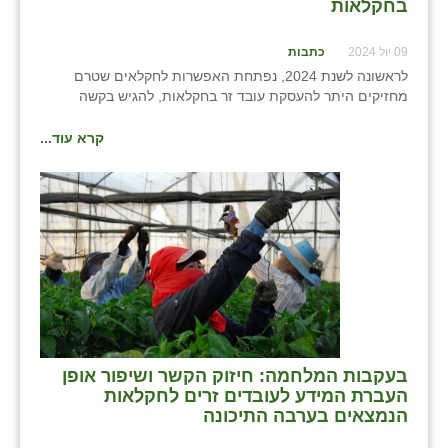
נווה אטי״ב
בחקלאות
נהריה (אג״ש)
09 יול 2024
כתבות
לראשונה לשנת 2024, נפתחת האפשרות לחקלאים שטרם
ניר צבי
מחזיקים היתר להעסקת עובד זר בחקלאות, להגיש בקשה
עין חצבה
קרא עוד...
עין תמר
עמרים
קורנית
קלחים
רועי
רימונים
בעקבות המלחמה: חיזוק הקשר ושיפור אופן
העברת המידע לעובדים זרים לחקלאות
רמות השבים
הנמצאים בערבה התיכונה
רמת הדר