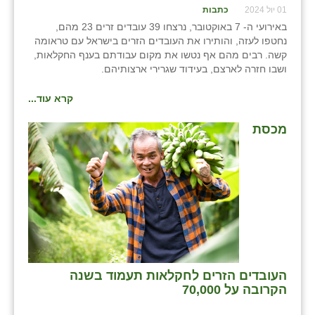
01 יול 2024
כתבות
שבי ציון
באירועי ה- 7 באוקטובר, נרצחו 39 עובדים זרים 23 מהם,
נחטפו לעזה, והותירו את העובדים הזרים בישראל עם טראומה
שדה ורבורג
קשה. רבים מהם אף נטשו את מקום עבודתם בענף החקלאות,
ושבו חזרה לארצם, בעידוד שגרירי ארצותיהם.
שדה צבי
קרא עוד...
שדמה
מכסת
שכניה
תלמי יוסף
בוסתן הגליל
העובדים הזרים לחקלאות תעמוד בשנה
הקרובה על 70,000