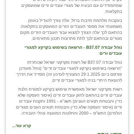
זוהר
שמתמודדים עם הבעיה של מגורי עובדים זרים שמועסקים
בחקלאות.
הדר עם
בעקבות מלחמת חרבות ברזל, עלה צורך להגדיל באופן
משמעותי את מספר העובדים הזרים המועסקים בחקלאות.
חבצלת השרון
בהתאם לכך עלה הצורך למצוא עבור העובדים הזרים מקום
מגורים ובהתאם לכך לתת פתרונות תכנון מתאימים.
חמרה
נוהל עבודה
B
37.07 - הרשאה בשימוש בקרקע למגורי
חרב לאת
עובדים זרים
:
נוהל עבודה B37.07 של רשות מקרקעי ישראל שכותרתו
יבול (מורג)
"הרשאה בשימוש בקרקע למגורי עובדים זרים" (נוהל מעודכן
פורסם ביום 29.1.2025 המצורף לעדכון זה) מסדיר את הדרך
יקנעם
להוצאת היתרי בניה למגורי עובדים זרים.
כליל
רשות מקרקעי ישראל מאפשרת שימוש בקרקע למטרת הלנת
עובדים זרים בהתאם לחוק עובדים זרים (איסור העסקה שלא
יד השמונה
כדין והבטחת תנאים הוגנים) תשנ"א - 1991 ותקנות עובדים
זרים (איסור העסקה שלא כדין והבטחת תנאים הוגנים מגורים
כפר אביב
הולמים) התש"ס – 2000 והחלטות המועצה ונהלי העבודה.
כפר ביאליק
קרא עוד...