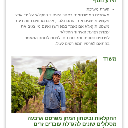
מידע נוסף
כפר הרי״ף
הערת מערכת
כפר מישר
מאמרים המפורסמים באתר האיחוד החקלאי על ידי אנשי
מקצוע מייצגים את דעתם בלבד, אינם מהווים חוות דעת
כפר מע״ש
משפטית (אלא אם נאמר במפורש) ואינם מייצגים את
עמדת תנועת האיחוד החקלאי .
כפר מרדכי
לפרטים נוספים ותגובות ניתן לפנות לכותב המאמר
בהתאם לפרטיו המפורטים לעיל.
כפר סבא (אגרא)
משרד
כפר שמריהו
מגשימים
מישר
מכורה
מנחמיה
נאות הכיכר
החקלאות וביטחון המזון מפרסם ארבעה
מסלולים שונים להגדלת עובדים זרים