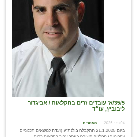
בני ציון
בצרה
בקעות
ֿגבעת שפירא
גן הדרום
גן השומרון
גני עם
גני יהודה
35/5/א' עובדים זרים בחקלאות / אביגדור
גנות
ליבוביץ, עו״ד
ורד יריחו
04 פבר 2025
מאמרים
דקל
ביום 21.1.2025 התקבלה בולנת"ע (ועדה לנושאים תכנוניים
עקרוניים) החלטה חשובה ביותר עבור חקלאים רבים