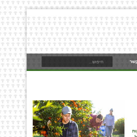
קשר
ות