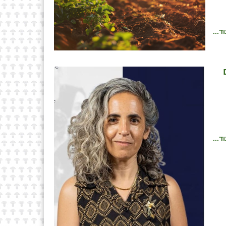
ד...
ד...