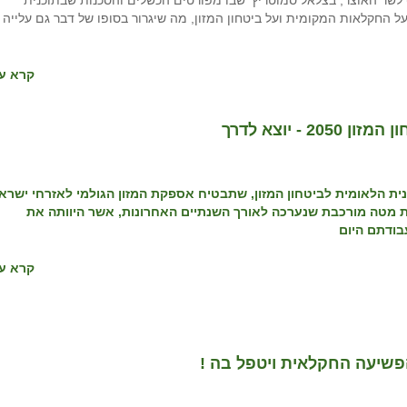
שר האוצר, בצלאל סמוטריץ' שבו מפורטים הכשלים והסכנות שבתוכנית
 עלולים להמיט אסון על החקלאות המקומית ועל ביטחון המזון, מה שיגרור בסופו של דבר גם עלייה
קרא עו
 יוצא לדרך
ית הלאומית לביטחון המזון, שתבטיח אספקת המזון הגולמי לאזרחי ישרא
וזאת לאחר עבודת מטה מורכבת שנערכה לאורך השנתיים האחרונות, אשר היוותה את
ודתם היום
קרא עו
הפשיעה החקלאית ויטפל בה !