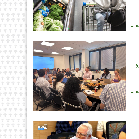
ד...
ל
ד...