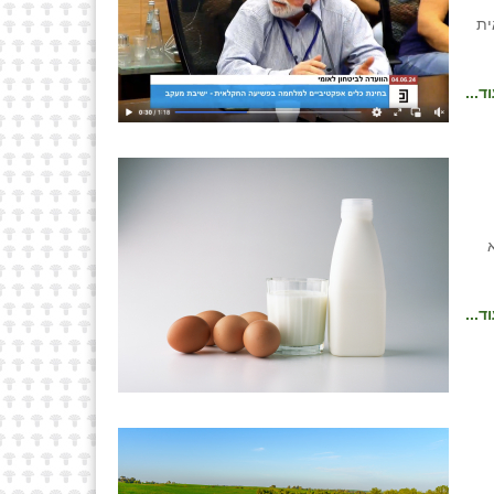
ית
ד...
לא
ד...