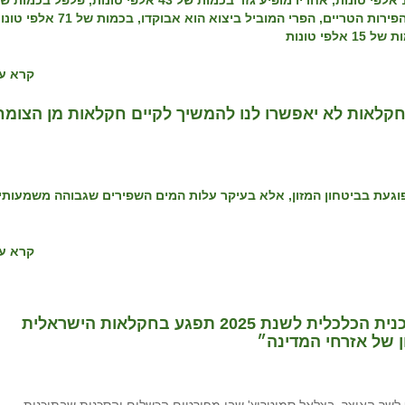
המובילים ביצוא לחו"ל הם תפוח האדמה בכמות של 155 אלפי טונות, אחריו מופיע גזר בכמות של 43 אלפי טונות, פלפל בכמו
בענף הפירות הטריים, הפרי המוביל ביצוא הוא אבוקדו, בכמות של 71
קרא עו
חקלאות לא יאפשרו לנו להמשיך לקיים חקלאות מן הצומח
געת בביטחון המזון, אלא בעיקר עלות המים השפירים שגבוהה משמעותי
קרא עו
התאחדות חקלאי ישראל לשר האוצר: ״התוכנית הכלכלית לשנת 2025 תפגע בחקלאות הישראלית
ן של אזרחי המדינה״