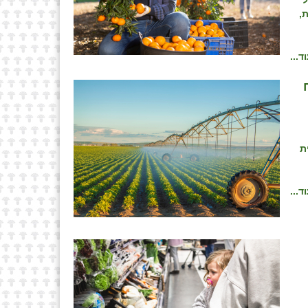
ת של
 אלפי טונות,
ד...
ת
ד...