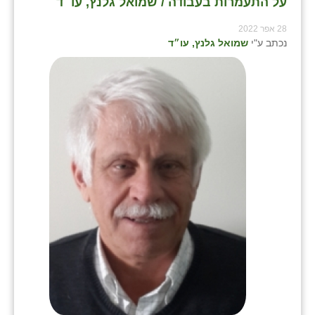
על התעמרות בעבודה / שמואל גלנץ, עו״ד
28 אפר 2022
נכתב ע"י
שמואל גלנץ, עו״ד