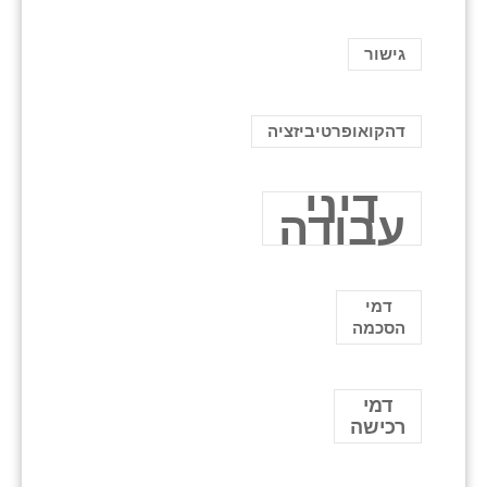
גישור
דהקואופרטיביזציה
דיני
עבודה
דמי
הסכמה
דמי
רכישה