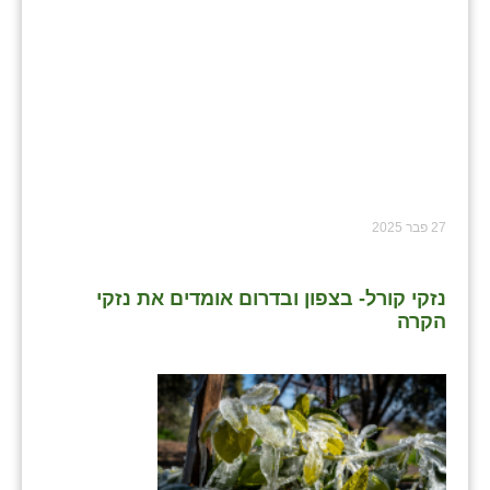
27 פבר 2025
נזקי קורל- בצפון ובדרום אומדים את נזקי
הקרה