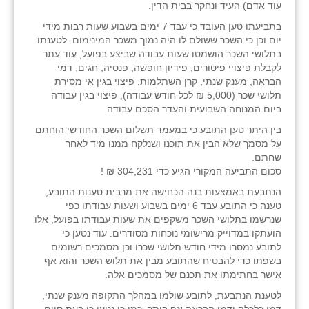
עוד אדם) העיד ונחקר בבית הדין.
בתביעתו טען העובד כי עבד 7 ימים בשבוע שעות רבות מידי
יום וכן כי השכר ששולם לו היה נמוך משכר המינימום. לטענתו
בתלושי השכר הושמטו שעות עבודה שביצע בפועל, עוד עתר
לקבלת פיצויי פיטורים, פידיון חופשה, פנסיה, חגים, דמי
הבראה, מענק שנתי, קרן השתלמות, פיצוי בגין אי מסירת
תלושי שכר (5,000 ₪ לכל חודש עבודה), פיצוי בגין עבודה
ביום המנוחה השבועית והעדר הסכם עבודה.
בין היתר טען התובע כי במעמד תשלום השכר החודשי הוחתם
על מסמך שלא הבין את תוכנו ושנלקח ממנו מיד לאחר
שחתם.
סכום התביעה המקורי הגיע כדי 304,231 ₪ !
הנתבעת באמצעות בנה הכחישה את מרבית טענות התובע,
טענה כי התובע עבד 6 ימים בשבוע ושעות עבודתו כפי
שנרשמו בתלושי השכר משקפים את שעות עבודתו בפועל, אלו
הועתקו במדוייק מרישומי נוכחות מסודרים. עוד נטען כי
לתובע נמסרו מידי חודש תלושי שכרו וכן מסמכים רשומים
בשפתו כדי להבטיח שהתובע מבין את תלוש השכר והוא אף
אישר בחתימתו את תכנם של מסמכים אלה.
לטענת הנתבעת, לתובע שולמו במהלך התקופה מענק שנתי,
דמי כלכלה ודמי הבראה אף ביתר. כמו כן נטען כי בעת סיום