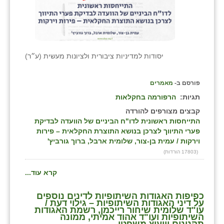
יסודות למדיניות ציבורית ולציונות מעשית (ע״ר)
פורסם ב-
מאמרים
תגיות:
הרפורמה בחקלאות
קבצים מצורפים להורדה
התייחסות ראשונית לדו"ח הביניים של הוועדה לבדיקת
פערי התיווך לצרכן בנושא התוצרת החקלאית – פירות
וירקות / עמית בן-צור, שלומית ארבל, ברוך גורביץ'
(17803 הורדות)
קרא עוד...
כפיפות האגודות השיתופיות לדינים נוספים
על דיני האגודות השיתופיות – גילוי דעת /
עו"ד שלומית שיחור רייכמן, רשמת האגודות
השיתופיות ועו"ד אהוד אמיתי, ממונה
תקנונים וייעוץ משפטי