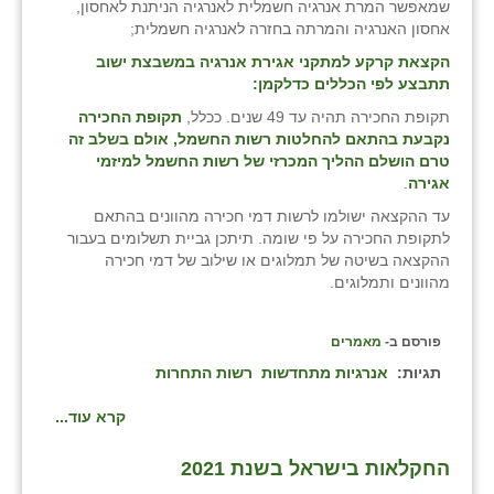
נווה אטי״ב
שמאפשר המרת אנרגיה חשמלית לאנרגיה הניתנת לאחסון,
אחסון האנרגיה והמרתה בחזרה לאנרגיה חשמלית;
נהריה (אג״ש)
הקצאת קרקע למתקני אגירת אנרגיה במשבצת ישוב
תתבצע לפי הכללים כדלקמן:
ניר צבי
תקופת החכירה תהיה עד 49 שנים. ככלל,
תקופת החכירה
עין חצבה
נקבעת בהתאם להחלטות רשות החשמל, אולם בשלב זה
טרם הושלם ההליך המכרזי של רשות החשמל למיזמי
עין תמר
אגירה
.
עד ההקצאה ישולמו לרשות דמי חכירה מהוונים בהתאם
עמרים
לתקופת החכירה על פי שומה. תיתכן גביית תשלומים בעבור
ההקצאה בשיטה של תמלוגים או שילוב של דמי חכירה
קורנית
מהוונים ותמלוגים.
קלחים
פורסם ב-
מאמרים
רועי
תגיות:
אנרגיות מתחדשות
רשות התחרות
רימונים
קרא עוד...
רמות השבים
החקלאות בישראל בשנת 2021
רמת הדר