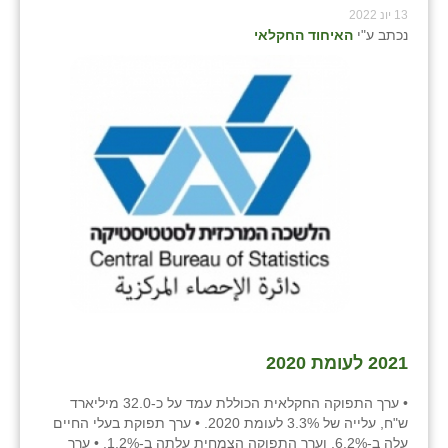
13 יונ 2022
שבי ציון
נכתב ע"י
האיחוד החקלאי
שדה ורבורג
שדה צבי
שדמה
שכניה
תלמי יוסף
בוסתן הגליל
2021 לעומת 2020
• ערך התפוקה החקלאית הכוללת עמד על כ-32.0 מיליארד
ש"ח, עלייה של 3.3% לעומת 2020. • ערך תפוקת בעלי החיים
עלה ב-6.2%, וערך התפוקה הצמחית עלתה ב-1.2%. • ערך