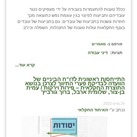
ככלל טענות להתעמרות בעבודה על ידי מעסיקים כנגד
עובדיהם ותביעות לפיצוי בגין עוגמת נפש כתוצאה מכך
חוזרות ונשנות בתביעות של עובדים. גם בתביעות של עובדים
בענף החקלאות עולות טענות של התנכלות, השפלה וכיו"ב.
פורסם ב-
מאמרים
תגיות:
דיני עבודה
קרא עוד...
התייחסות ראשונית לדו"ח הביניים של
הוועדה לבדיקת פערי התיווך לצרכן בנושא
התוצרת החקלאית – פירות וירקות / עמית
בן-צור, שלומית ארבל, ברוך גורביץ'
24 מרס 2022
נכתב ע"י
האיחוד החקלאי