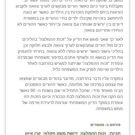
מקבלות ביטוי כיום כאשר הורים מבקשים לערוך צוואה ולקבוע
הוראות ביחס לחלוקת הזכויות בין הילדים, כאשר יש כוונה
להתחשב בזכויות שקיבלו ילדים בחיי ההורים וכן במסגרת
דיונים בין יורשים שנותרו עם צוואה ובייחוד כאשר ההורים לא
הותירו אחריהם צוואה.
לאור כך שאני פוגש את הדיון על "זכות ההמלצה" בהליכים
רבים מול הורים שמבקשים לערוך צוואה ולבצע חלוקה וכן
בהליכי גישור כאשר יורשים נותרו ללא צוואה, בחרתי להעמיק
את הדיון בנושא זה ולשתף אתכם בסיפור משפחתי שבמרכזו
עומדת "זכות ההמלצה" שניתנה למגרש בהרחבה לאחד
הילדים ואיימה לפרק את המשפחה כליל.
במקרה עליו נדבר בהרחבה, מדובר בהורים מבוגרים שמצאו
את עצמם במרכזה של מלחמה, כאשר ההורים המסכנים
הבינו מאוחר מידי, שהכל התחיל אי שם בשנות ה- 90 כאשר
הם הקנו את זכות ההמלצה לבת הבכורה וכיום הזכות הזו
עומדת במוקד הדיון המשפחתי וגורמת לרעידת אדמה של
ממש במשפחה.
פורסם ב-
מאמרים
תגיות:
זכות ההמלצה
ירושת משק חקלאי
קרן איזון