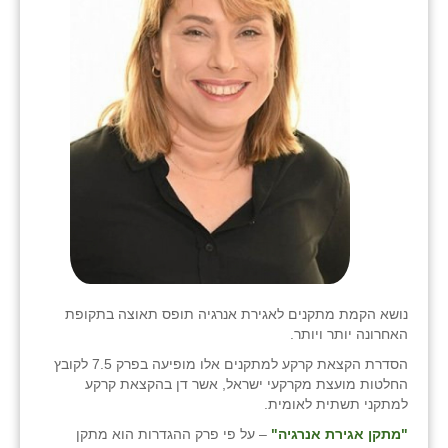
כפר הרי״ף
כפר מישר
כפר מע״ש
כפר מרדכי
כפר סבא (אגרא)
כפר שמריהו
מגשימים
מישר
נושא הקמת מתקנים לאגירת אנרגיה תופס תאוצה בתקופת
מכורה
האחרונה יותר ויותר.
הסדרת הקצאת קרקע למתקנים אלו מופיעה בפרק 7.5 לקובץ
מנחמיה
החלטות מועצת מקרקעי ישראל, אשר דן בהקצאת קרקע
למתקני תשתית לאומית.
נאות הכיכר
"מתקן אגירת אנרגיה"
– על פי פרק ההגדרות הוא מתקן