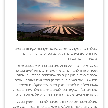
בני ציון
בצרה
בקעות
ֿגבעת שפירא
גן הדרום
הנהלת רשות מקרקעי ישראל גיבשה עקרונות לקידום מיזמים
אגרו וולטאים בישובים חקלאיים. הכל טוב ויפה וקידום
גן השומרון
רגולציה זה דבר מבורך
גני עם
בפועל, איסור גורף על פרויקטים במרכז הארץ בטענה שיש
לשמר עתודה למגורים ועל אף שיש ישובים חקלאיים במרכז
גני יהודה
שבעתיד הנראה לעין אין סיכוי שבשטחים החקלאיים שלהם
יהיה שינוי יעוד למגורים וכאשר רק לפניי שנה באותם ישובים
גנות
אושרו פיילוטים למתקני חלוץ של משרד החקלאות ומשרד
האנרגיה. כל ההשקעה בפיילוטים בישובים אלו הייתה במטרה
ורד יריחו
לפתח פרויקטים. אפשרות זו ירדה מהפרק על פי העקרונות.
הוגבלה מכסה של 500 דונם מסיבה לא ברורה ושאין בה כל
דקל
הצדקה גם באזורים חקלאיים שלא במרכז, והמטריד מכל שעל