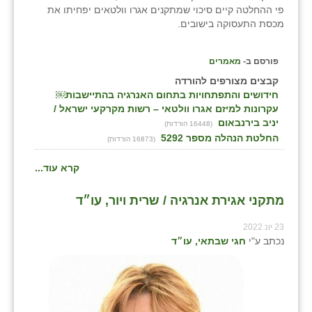
פי ההחלטה קיים סיכוי שמתקנים אגרו וולטאים יפחיתו את
זוהר
מכסת התעסוקה בישובים.
הדר עם
פורסם ב-
מאמרים
חבצלת השרון
קבצים מצורפים להורדה
חידושים והתפתחויות בתחום האנרגיה בהתיישבות￼
חמרה
עקרונות למיזם אגרו וולטאי – רשות מקרקעי ישראל /
יניב בירנבאום
חרב לאת
(16448 הורדות)
החלטת הנהלה מספר 5292
(16873 הורדות)
יבול (מורג)
קרא עוד...
יקנעם
מתקני אגירת אנרגיה / שרית ויור, עו״ד
כליל
23 יונ 2022
יד השמונה
נכתב ע"י
חגי שבתאי, עו״ד
כפר אביב
כפר ביאליק