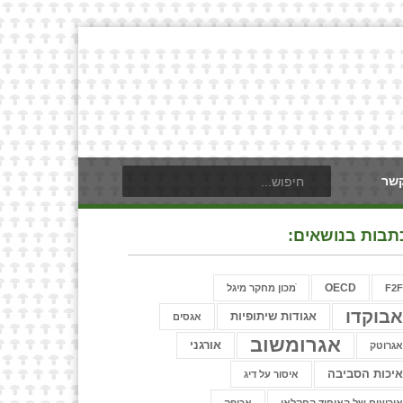
קשר
תבות בנושאים:
OECD
F2
ֿמכון מחקר מיגל
בוקדו
אגודות שיתופיות
אגסים
אגרומשוב
אורגני
גרוטק
יכות הסביבה
איסור על דיג