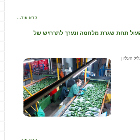
ע
פ
קרא עוד...
פ
לפעול תחת שגרת מלחמה ונערך לתרחיש של
צ
ק
ק
יל העליון
ק
ק
ר
ר
ר
ש
ש
ש
קרא עוד...