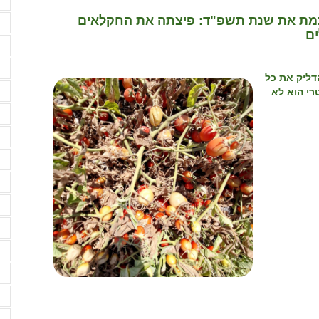
ה
כמת את שנת תשפ"ד: פיצתה את החקלאים
ה
ה
ה
דליק את כל
רי הוא לא
ה
ה
ה
ה
ה
ו
ו
ח
ח
ח