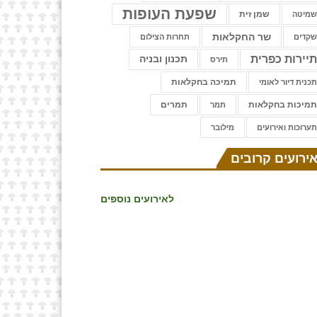
שפעת העופות
שמן זית
מיטה
שר החקלאות
קדים
תחרות הצילום
יירות כפרית
תכנון ובניה
תירס
תמיכה בחקלאות
כנית דיור לאומי
מיכות בחקלאות
תמרים
תמר
ערוכות ואירועים
⁨מילובר
ירועים קרובים
לאירועים נוספים