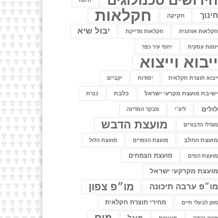
ידושים טכנולוגים
חיטה
חקלאות
ינוך
חקיקה
יבול שיא
קלאות אורגנית
חקלאות מדייקת
זמות עסקית
יחסי עיר כפר
יבוא וייצוא
יבוא תוצרת חקלאית
יסודות
יקביים
שיבת מועצת מקרעי ישראל
כלבת
כנרת
ולים
ליצ׳י
מבקר המדינה
מועצת הדבש
גדלי הדבורים
ועצת החלב
מועצת הכפרים
מועצת הלול
מועצת הצמחים
ועצת המים
ועצת מקרקעי ישראל
מו״פ צפון
ו״פ ערבה תיכונה
מחירי תוצרת חקלאית
זון לבעלי חיים
מים
מיגל