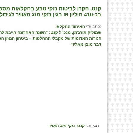
קנט, הקרן לביטוח נזקי טבע בחקלאות מס
בכ-410 מיליון ₪ בגין נזקי מזג האוויר לגידולים
נכתב ע"י
האיחוד החקלאי
שמוליק תורג'מן, מנכ"ל קנט: "השנה האחרונה חייבת לה
הנורות האדומות של מקבלי ההחלטות – ביטחון המזון הט
דבר מובן מאליו"
תגיות:
קנט
נזקי מזג האויר