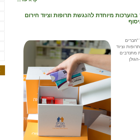
ש
בהערכות מיוחדת להנגשת תרופות וציוד חירום
ש
יסוף
ת
ת
"חברים
ת
רופות וציוד
ת מתנדבים
ת
הגולן
א