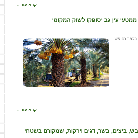
ח
קרא עוד...
ח
ח
י
י
 השנה בכפר הנופש
י
י
ל
מ
מ
מ
מ
קרא עוד...
מ
מ
, ביצים, בשר, דגים וירקות, שמקורם בשטחי