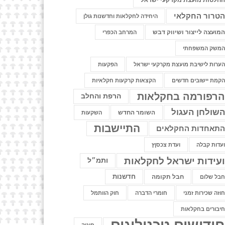
חלטות מועצת מקרקעי ישראל
טרור החקלאי
היחידה לחקלאות וחדשנות גולן
מועצה לייצור ושיווק דבש
המרחב הכפרי
משק המשפחתי
ערות לישיבת מועצת מקרקעי ישראל
הפקעות
קמת יישובים חדשים
הקצאות קרקעות חקלאיות
רפורמה בחקלאות
הרפת והחלב
שולחן העגול
השומר החדש
השקעות
התיישבות
תאחדות החקלאים
עדות קבלה
ועדת צכסןץ
עידות ישראל לחקלאות
ותמ״ל
חדשנות
חבל תקומה
בל שלום
וזה שכירות זמני
חומרי הדברה
חוק הוותמל
יבורים בחקלאות