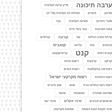
רבה תיכונה
פדיון קרקע חקלאית
ודטק
פיצויים
פעילות לא חקלאית (פל״ח)
ערי התיווך
פשיעה חקלאית
צבר
מח תערובות
צער בעלי חיים
קורונה
קורסים
דחת מערב הנילוס
קווי
קנאביס
יבוצים
קיווי
קליטה
קנט
נביס רפואי
קרימיאןקונגו
רקע
קרקעות
רישום זכויות
פורמה בחקלאות
רשות המים
רשות מקרקעי ישראל
שות התחרות
שום
שות ניקוז ונחלים כנרת
שוק איכרים
חיטה שחורה
שטפונות
שימור
שינוי אקלים
ימושים חורגים
שינויי יעוד
ינוי תקנות הגנת הצומח
שמאות מקרקעין