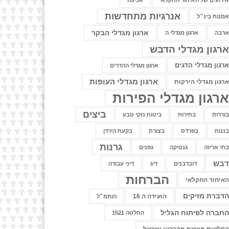
ירועים של האיחוד החקלאי
אכיפה
אנרגיות מתחדשות
מנות בינ״ל
ארגון מגדלי הבקר
רבה
ארגון מגדלי ה
רגון מגדלי הדבש
רגון מגדלי הדגים
ארגון מגדלי ההדרים
ארגון מגדלי העופות
רגון מגדלי הירקות
רגון מגדלי הפירות
ביצים
וררות
בחירות
ביטוח נזקי טבע
ננות
בפרדס
בצורת
בקעת הירדן
גרנות
תי אריזה
גנטיקה
גפנים
בש
דובדבנים
דיג
דיני עבודה
הברחות
איחוד החקלאי
דברת מזיקים
הועידה ה 16
הותמ״ל
חברה לפיתוח הגליל
החלטה 1521