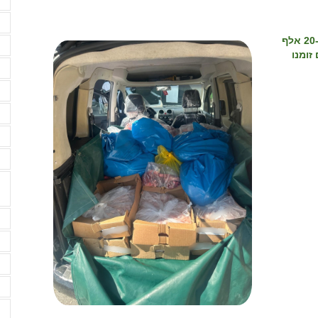
מ
מ
בין התפיסות: 37 אלף ליטר (!!) שוקו • 168 ק"ג דבש • כ-20 אלף
מ
 זומנו
מ
מ
מ
מ
מ
נ
נ
ע
ע
ע