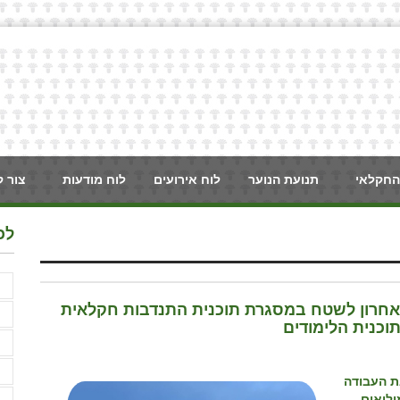
החקלאי
תנועת הנוער
לוח אירועים
לוח מודעות
צור 
לכ
F
 האחרון לשטח במסגרת תוכנית התנדבות חקלאית
א
וכנית הלימודים
א
א
ת העבודה
לואים