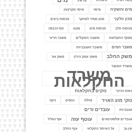
טה יהודה
מיגוניות
ים והשקיה
מיסוי
מיסוי מקרקעין
כון וולקני
מכון שמיר למחקר
מכסות ביצים
מנגו
כסות חלב
מכסות מים
מס הכנסה
משבר האקלים
פקד החקלאות
משבר הדיור
שבר המים
משבר העגבניות
שק החלב
משקי עמק הירדן
משק עזר
שרד האוצר
משרד
החקלאות
נזקים בחקלאות
אות הכיכר
זקי מזג האויר
נחלה
נטפים
ניקוז
עובדים זרים
גבניות
עוטף עזה
ובדים פלסטינאים
עוף הגליל
ין גב
על האיחוד החקלאי
ענף החלב