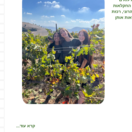
א
 החקלאות
א
רוני, רכזת
אות אותן
א
א
א
א
א
ב
ב
ב
ד
ה
ה
ה
קרא עוד...