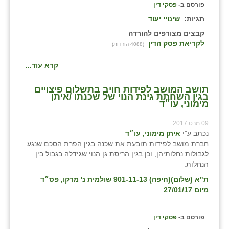
נווה אטי״ב
פורסם ב-
פסקי דין
תגיות:
שינויי יעוד
נהריה (אג״ש)
קבצים מצורפים להורדה
ניר צבי
לקריאת פסק הדין
(4088 הורדות)
עין חצבה
קרא עוד...
עין תמר
תושב המושב לפידות חויב בתשלום פיצויים
בגין השחתת גינת הנוי של שכנתו /איתן
מימוני, עו״ד
עמרים
09 מרס 2017
קורנית
נכתב ע"י
איתן מימוני, עו״ד
חברת מושב לפידות תובעת את שכנה בגין הפרת הסכם שנגע
קלחים
לגבולות נחלותיהן, וכן בגין הריסת גן הנוי שגידלה בגבול בין
הנחלות.
רועי
ת"א (שלום)(חיפה) 901-11-13 שולמית נ' מרקו, פס״ד
רימונים
מיום 27/01/17
רמות השבים
פורסם ב-
פסקי דין
רמת הדר