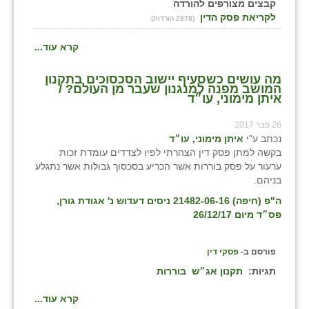
קבצים מצורפים להורדה
לקריאת פסק הדין
(2878 הורדות)
שבי ציון
קרא עוד...
שדה ורבורג
מה עושים כשסעיף יישוב הסכסוכים בתקנון
שדה צבי
המושב מפנה למנגנון שעבר מן העולם? /
איתן מימוני, עו״ד
שדמה
26 פבר 2017
שכניה
נכתב ע"י
איתן מימוני, עו״ד
בקשה למתן פסק דין הצהרתי לפיו לצדדים עומדת זכות
תלמי יוסף
ערעור על פסק בוררות אשר הכריע בסכסוך גבולות אשר נתגלע
בניהם.
בוסתן הגליל
ה"פ (חיפה) 21482-06-16 ניסים דעדוש נ' אגודת גורן,
פס״ד מיום 26/12/17
פורסם ב-
פסקי דין
תגיות:
תקנון אג״ש
בוררות
קרא עוד...