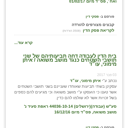
ואח׳, פס״ד מיום 01/02/17
פורסם ב-
פסקי דין
קבצים מצורפים להורדה
לקריאת פסק הדין
(3508 הורדות)
קרא עוד...
בית הדין לעבודה דחה תביעותיהם של שני
תושבי השטחים כנגד מושב משואה / איתן
מימוני, עו״ד
03 פבר 2017
נכתב ע"י
איתן מימוני, עו״ד
עסקינן בשתי תביעות שאוחדו שעניינם בשני תושבי השטחים
אשר טענו כי הועסקו ע"י מושב משואה וכי מגיעים להם כספים
בשל זכויות אשר לא שולמו להם כדין.
סע"ש (עבודה)(ירושלים) 44036-10-14 ראפת סעיד נ'
מושב משואה, פס״ד מיום 16/12/16
פורסם ב-
פסקי דין