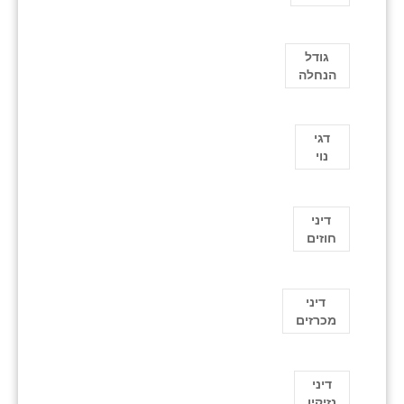
גודל
הנחלה
דגי
נוי
דיני
חוזים
דיני
מכרזים
דיני
נזיקין