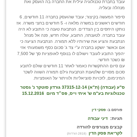
עובד בחברת טכנולוגיה עילית את החברה בה הועסק ואת
מנהלה ובעליה.
בני ציון
סיפור המעשה בקיצור; עובד שהועסק בחברה 11 חודשים, 6
בצרה
חודשים ראשונים במשרה מלאה ו- 5 חודשים בחצי משרה. אז
נותקו היחסים בין הצדדים. הנתבעת טענה כי התובע לא היה
בקעות
עובד בחברה. לטענתה, התובע, עולה חדש, פנה אל מנהל
הנתבעת והציע את שירותיו ללא תמורה. הנתבעת הציעה כי
ֿגבעת שפירא
אם וכאשר יושקע בחברה ע"י צד ג' סכום כסף משמעותי אזי
יהפוך התובע לעובד וישולם לו בנוסף לאופציות סך של 7,500
גן הדרום
₪ כשכר חודשי.
עם סיום ההתקשרות כאמור לאחר 11 חודשים שולם לתובע
גן השומרון
סכום מסויים שלטענת הנתבעת גילם תמורה השווה לשכר
המינימום, לזכויות סוציאליות ולוויתור על האופציות.
גני עם
ס"ע (עבודה) (ת"א) 37315-12-14 גורדון סוטקר נ' גסטר
טכנולוגיות בע"מ ש' איתי וייס, פס״ד מיום 15.12.2016
גני יהודה
גנות
פורסם ב-
פסקי דין
ורד יריחו
תגיות:
דיני עבודה
קבצים מצורפים להורדה
דקל
לקריאת פסק הדין
(2818 הורדות)