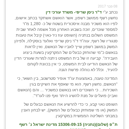
08 פבר 2017
נכתב ע"י
ד"ר ניסן שריפי- משרד עורכי דין
נחשון רשף ממושב רשפון, אשר הואשם אשתקד בכתב אישום,
לפיו הוא משכיר מבנה איסכורית בשטח של כ- 1,280 מ"ר
למספר שוכרים, זוכה בשבוע האחרון מכל אשמה לאחר שבית
המשפט השלום בנתניה (השופט עוז ניר-נאוי) קיבל את טענות
סנגוריו של רשף, עוה"ד ד"ר ניסן שריפי ואלעד בוסקילה, ולפיהן
המשק במושב רשפון שייך לאביו של הנאשם, ואין לראות
בנאשם כ"מי שהוחזק כבעלים של המקרקעין בשעת ביצוע
העבירה". קביעה זו של בית המשפט ניתנה למרות שעורכי הדין
של הנאשם הודיעו לבית המשפט, כי אין בכוונת לקוחם
להעיד, וכלל לא נוהלה פרשת הגנה.
המדינה טענה, באמצעות עו"ד אופיר סטרשנוב, בין השאר, כי
"הנאשם, נחשון רשף, הוא מי שאסף את השיקים בגין
השכירות... כי השוכרים ראו בנאשם כמשכיר ... והם (הנאשם
ואביו) פועלים על מנת להשיג היתר ואף פנו לעו"ד".
השופט נאוי קבע, כי כדי להרשיע את הנאשם כבעלים של
המשק (או מי שמוחזק כבעלים של המשק), יש לבחון הענין
במבחני השליטה הממשית במקרקעין.
ת״פ (שלום)(נתניה) 15306-09-15 מדינת ישראל נ׳ רשף