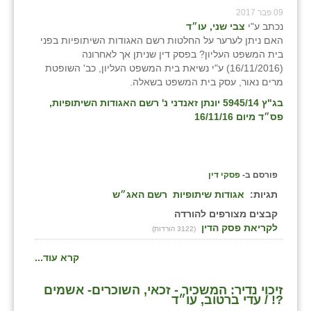
09 פבר 2017
נכתב ע"י
צבי שני, עו״ד
האם ניתן לערער על החלטות רשם האגודות השיתופיות בפני
בית המשפט העליון? בפסק דין שניתן אך לאחרונה
(16/11/2016) ע"י נשיאת בית המשפט העליון, כב' השופטת
מרים נאור, עסק בית המשפט בשאלה.
בג"ץ 5945/14 יונתן זאנדני נ' רשם האגודות השיתופיות,
פס״ד מיום 16/11/16
פורסם ב-
פסקי דין
תגיות:
אגודות שיתופיות
רשם האג״ש
קבצים מצורפים להורדה
לקריאת פסק הדין
(3122 הורדות)
קרא עוד...
זיכוי נדיר: המשכיר - זכאי, השוכרים- אשמים
?! / עדי ברטוב, עו״ד