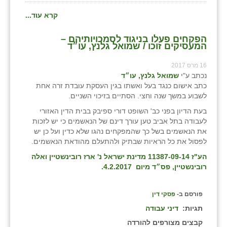
זוהר
קרא עוד...
הדר עם
הפקחים פעלו בניגוד לסמכויותיהם –
המעסיקים זוכו / שמואל גלנץ, עו״ד
חבצלת השרון
16 מרס 2017
חמרה
נכתב ע"י
שמואל גלנץ, עו״ד
כתב אישום כנגד בעל ואשתו בגין העסקת עובדת זרה אחת
חרב לאת
לשבוע במשך שנה וחצי. הסתיים בזיכוי השניים.
יבול (מורג)
בעת הדיון בפני כב' השופט דורי ספיבק בבית הדין האזורי
לעבודה בתל אביב טען עורך דינם של הנאשמים כי יש לזכות
יקנעם
את הנאשמים בשל כך שהמפקחים נהגו שלא כדין ועל כן יש
לפסול את כל הראיות שבתיק ולהתעלם מהודאת הנאשמים.
כליל
הע"ז 11387-09-14 מדינת ישראל נ' ארז רובינשטיין ואלה
רובינשטיין, פס״ד מיום 4.2.2017.
יד השמונה
כפר אביב
פורסם ב-
פסקי דין
תגיות:
דיני עבודה
כפר ביאליק
קבצים מצורפים להורדה