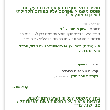
תושב כרמי יוסף תובע את שכנו בעקבות
פוסט משמיץ שפרסם עליו בפורום הקהילתי
/ איתן מימוני, עו״ד
18 פבר 2017
נכתב ע"י
איתן מימוני, עו״ד
תושב היישוב כרמי יוסף תובע את שכנו בגין לשון הרע מכיוון
ופרסם פוסט המגנה אותו בפורום הקהילתי של היישוב.
ת.א (שלום)(רשל״צ) 52180-12-14 נועם נ' דוד, פס״ד
מיום 29/11/16
פורסם ב-
פסקי דין
קבצים מצורפים להורדה
לקריאת פסק הדין
(2908 הורדות)
קרא עוד...
בית המשפט העליון: הגיע הזמן לקבוע
ערכאת ערעור על החלטות רשם האגודות? /
צבי שני, עו"ד