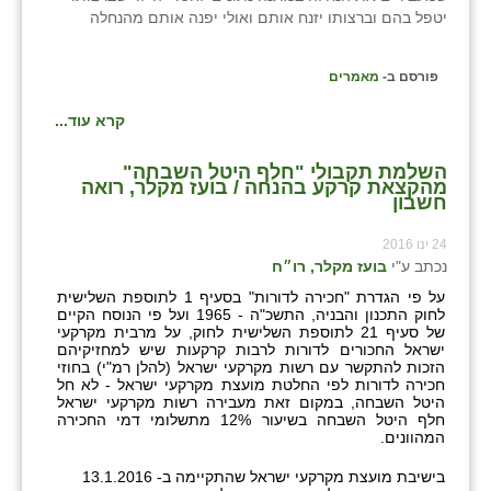
כפר הרי״ף
יטפל בהם וברצותו יזנח אותם ואולי יפנה אותם מהנחלה
כפר מישר
פורסם ב-
מאמרים
כפר מע״ש
קרא עוד...
כפר מרדכי
השלמת תקבולי "חלף היטל השבחה"
מהקצאת קרקע בהנחה / בועז מקלר, רואה
כפר סבא (אגרא)
חשבון
כפר שמריהו
24 ינו 2016
נכתב ע"י
בועז מקלר, רו״ח
מגשימים
על פי הגדרת "חכירה לדורות" בסעיף 1 לתוספת השלישית
לחוק התכנון והבניה, התשכ"ה - 1965 ועל פי הנוסח הקיים
מישר
של סעיף 21 לתוספת השלישית לחוק, על מרבית מקרקעי
ישראל החכורים לדורות לרבות קרקעות שיש למחזיקיהם
מכורה
הזכות להתקשר עם רשות מקרקעי ישראל (להלן רמ"י) בחוזי
חכירה לדורות לפי החלטת מועצת מקרקעי ישראל - לא חל
היטל השבחה, במקום זאת מעבירה רשות מקרקעי ישראל
מנחמיה
חלף היטל השבחה בשיעור 12% מתשלומי דמי החכירה
המהוונים.
נאות הכיכר
בישיבת מועצת מקרקעי ישראל שהתקיימה ב- 13.1.2016