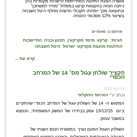
נווה אטי״ב
אושרה הצעת החלטה המתייחסת לרשויות מקומיות בהן
ניתנה הנחה בהקצאת קרקע במסלול "מחיר למשתכן"
וכתוצאה מכך יופחתו תקבולי הרשות מחלף היטל השבחה
נהריה (אג״ש)
בשיעור 12% מסכומי ההנחה.
ניר צבי
פורסם ב-
מאמרים
עין חצבה
תגיות:
קרקע
מיסוי מקרקעין
תכנון ובניה
התיישבות
החלטות מועצת מקרקעי ישראל
היטל השבחה
עין תמר
קרא עוד...
עמרים
תקציר שולחן עגול מס׳ 14 של המרחב
קורנית
הכפרי
קלחים
14 דצמ 2015
נכתב ע"י
האיחוד החקלאי
רועי
המפגש ה- 14 של השולחן עגול של המרחב הכפרי שהתקיים
רימונים
ביום 13/12/15 עסק בבתידו של המשק המשפחתי, הנמצא
במשבר עמוק.
רמות השבים
השולחן העגול הפעם נערך במסגרת הכנס השנתי של
רמת הדר
האגודה הגאוגרפית הישראלית. ובארגון המפגש השתתפו