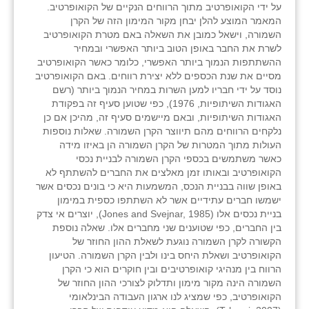
על ידי הקואופרטיב מתוך הרווחים הנקיים של הקואופרטיב.
המאמר המוצע להלן יבחן מקור המימון הזה של הקרן
השמורה, וישאל כמובן את השאלה באם מטרת הקואופרטיב
לשרת את החבר באופן הטוב ביותר האפשרי ובמחיר
ההשתתפות הנמוך ביותר האפשרי, כלומר כאשר הקואופרטיב
מסיים את שנת הכספים ללא יצירת רווחים. באם הקואופרטיב
נוסד על ידי חבריו למען השרות במחיר הנמוך ביותר (רשם
האגודות השיתופיות, 1976), כפי שטוען סעיף זה בפקודת
האגודות השיתופיות, ובאם מיישמים סעיף זה, מהיכן אם כן
נלקחים הרווחים מהם תיווצר הקרן השמורה. שאלות נוספות
העולות מתוך המטרות של הקרן השמורה הן באיזו מידה
כאשר משתמשים בכספי הקרן השמורה לבניית נכסי
הקואופרטיב ובאותו זמן מאלצים את החברים להשתתף לא
באופן שווה בבניית הנכס, המשמעות היא כי בונים נכסים אשר
ישמשו חברים עתידיים אשר לא השתתפו כספית במימון
בניית נכסים אלו (Jones and Svejnar, 1985), יוצרים אי צדק
בין החברים, כפי שטוענים שני מחברים אלו. שאלה נוספת
הקשורה לקרן השמורה נוגעת לשאלת ההון החוזר של
הקואופרטיב ושאלת היחס בינו ולבין הקרן השמורה. הטיעון
הרווח בין מנהיגי קואופרטיבים ובין חוקרים הוא כי הקרן
השמורה הינה מקור מימון ותדלוק לצורכי ההון החוזר של
הקואופרטיב, כפי שמציג לנו ארגון העבודה הבינלאומי