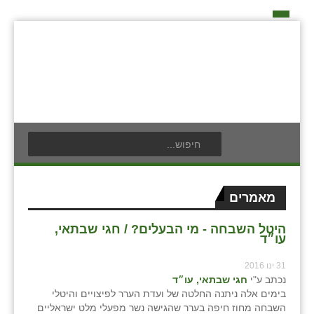
דף הבית
על האיחוד החקלאי
אידאה ומעש
כפרי האיחוד החקלאי
אודים
תנועת הנוער
בעלי תפקיד בתנועה
אילניה
לוח אירועים
חברי מזכירות האיחוד החקלאי
בית ינאי
לוח מודעות
חברי ועדת הביקורת
מאמרים
צור קשר
בית יצחק
פרסום מודעה
ועידות האיחוד החקלאי
היטל השבחה - מי הבעלים? / חגי שבתאי,
עו״ד
ביתן אהרון
31 ינו 2016
בן נון
נכתב ע"י
חגי שבתאי, עו״ד
בימים אלה ניתנה החלטה של ועדת הערר לפיצויים והיטלי
בני נצרים
השבחה מחוז חיפה בערר שהגישה נשר מפעלי מלט ישראליים