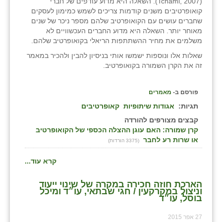
(Tchami, 2007). השאלה היא מדוע עודפים של חברי
קואופרטיבים משנים קודמות צריכים לשמש כמימון לעסקים
שחברים עושים עם הקואופרטיב שלהם מספר ניכר של שנים
מאוחר יותר. השאלה היא מדוע החברים העכשוויים לא
משלמים את מחיר ההשתתפות הריאלי בקואופרטיב שלהם.
שאלות אלו ונוספות ישמשו אותי בניסיון להבין ולהכיר במאמר
זה את הקרן השמורה בקואופרטיב.
פורסם ב-
מאמרים
תגיות:
אגודות שיתופיות
קאופרטיבים
קבצים מצורפים להורדה
קרן שמורה: האם עוגן ההצלה הכספי של הקואופרטיב
או שרות רע לחבר
(3375 הורדות)
קרא עוד...
הארכת חוזה חכירה במקרה של שינוי ייעוד
וניצול במקרקעין / חגי שבתאי, עו״ד ומיכל
בוסל, עו״ד
27 אפר 2015