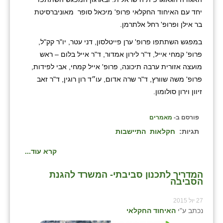
יחד עם האיחוד החקלאי פרופ' מיכאל סופר מאוניברסיטת
שבי ציון
בר אילן ופרופ' רחל אלתרמן.
שדה ורבורג
במפגש השתתפו פרופ' ערן פייטלסון, דני עטר, יו"ר קק"ל,
פרופ' קמחי אייל, ד"ר לירון אמדור, ד"ר אייל בלום – ראש
שדה צבי
מועצה אזורית ערבה תיכונה, פרופ' אייל קמחי, אבי לפידות,
שדמה
פרופ' משה שוורץ, ד"ר שרה אדום, עו״ד רון רוגין, ד"ר זאב
זיוון וירון סולומון.
שכניה
תלמי יוסף
פורסם ב-
מאמרים
תגיות:
חקלאות
התיישבות
בוסתן הגליל
קרא עוד...
המדריך לתכנון סביבתי- המשרד להגנת
הסביבה
27 יול 2015
נכתב ע"י
האיחוד החקלאי