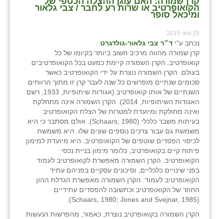
קרן שמורה: האם עוגן ההצלה הכספי של
הקואופרטיב או שרות רע לחבר / צבי גלאור
ומיכאל סופר
25 מאי 2015
נכתב ע"י
ד״ר צבי גלאור-גולדגרט
קרן שמורה מהווה מרכיב חשוב ביותר בקיומו של כל
קואופרטיב. הקרן השמורה קיימת כמעט בכל הקואופרטיבים
בעולם. הקרן השמורה נוצרת על ידי הקואופרטיב כאשר
סכומים שנתיים מופרשים כל שנה לעבר קרן זו מתוך הרווחים
השנתיים של אותו קואופרטיב (אגודות שיתופיות, 1933; רשם
האגודות השיתופיות, 2014). הקרן השמורה אינה מתחלקת
ואינה מחולקת ומיועדת למטרות של הצלת הקואופרטיב
בעיתות משבר כלכלי (Schaars, 1980). אולם מסתבר כי היא
משמשת גם עבור צרכים נוספים שונים שלו. היא משמשת
לכיסוי הפסדים שוטפים של הקואופרטיב. היא מיועדת למימון
פיתוח קיים בקואופרטיב, כלומר מימון בניית נכסי
הקואופרטיב. הקרן השמורה מאפשרת לקואופרטיב לעמוד
בפני שינויים כלכליים, וסיכונים עסקיים בפניהם עתיד
הקואופרטיב לעמוד. הקרן השמורה מאפשרת הגדלת ההון
החוזר של הקואופרטיב וכתשובה להפסדים עתידיים
(Schaars, 1980; Jones and Svejnar, 1985).
הקרן השמורה בקואופרטיב נוצרת, כאמור, מהפרשות הנעשות