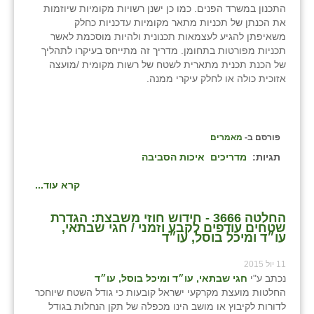
התכנון במשרד הפנים. כמו כן ישנן רשויות מקומיות שיוזמות
את הכנתן של תכניות מתאר מקומיות עדכניות כחלק
משאיפתן להגיע לעצמאות תכנונית ולהיות מוסכמת לאשר
תכניות מפורטות בתחומן. מדריך זה מתייחס בעיקרו לתהליך
של הכנת תכנית מתארית לשטח של רשות מקומית /מועצה
אזוכית כולה או לחלק עיקרי ממנה.
פורסם ב-
מאמרים
תגיות:
מדריכים
איכות הסביבה
קרא עוד...
החלטה 3666 - חידוש חוזי משבצת: הגדרת
שטחים עודפים לקבע וזמני / חגי שבתאי,
עו״ד ומיכל בוסל, עו״ד
11 יול 2015
נכתב ע"י
חגי שבתאי, עו״ד ומיכל בוסל, עו״ד
החלטות מועצת מקרקעי ישראל קובעות כי גודל השטח שיוחכר
לדורות לקיבוץ או מושב הינו מכפלה של תקן הנחלות בגודל