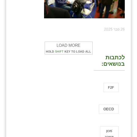
26 פבר 2025
LOAD MORE
HOLD
SHIFT
KEY TO LOAD ALL
לכתבות
בנושאים:
F2F
OECD
ֿמכון
מחקר