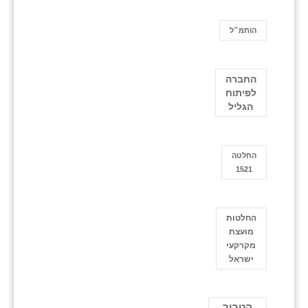
הותמ״ל
החברה
לפיתוח
הגליל
החלטה
1521
החלטות
מועצת
מקרקעי
ישראל
הטרור