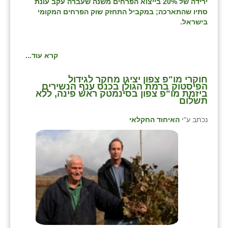
נווה אטי״ב
ירידה של 20% בייצוא הפרחים משנה שעברה עקב עונת
סתיו שהתארכה; במקביל התחזק שוק הפרחים המקומי
נהריה (אג״ש)
בישראל.
ניר צבי
קרא עוד...
עין חצבה
חוקרי מו"פ צפון יציגו מחקר לגידול
עין תמר
הפיסטוק ברמת הגולן בכנס ענף הנשירים
ביזמת מו"פ צפון בסינמטק ראש פינה, ללא
תשלום
עמרים
נכתב ע"י
האיחוד החקלאי
קורנית
קלחים
רועי
רימונים
רמות השבים
רמת הדר