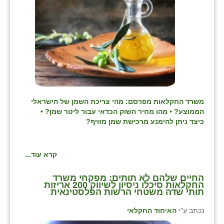
משרד החקלאות מפרסם: מהי צריכת השמן של הישראלי
הממוצע? • מהו מחיר השוק הכדאי עבור ליטר שמן? •
כיצד ניתן להימנע מרכישת שמן מזויף?
קרא עוד...
החיים שלהם לא תותים: מפקחי משרד
החקלאות סיכלו ניסיון לשיווק 200 אריזות
תותי שדה משטחי הרשות הפלסטינאית
נכתב ע"י
האיחוד החקלאי