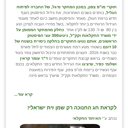
חוקרי מו"פ צפון, במכון המחקר מיגל, של החברה לפיתוח
שבי ציון
הגליל,
בוחנים בשנים האחרונות, את גידול הפיסטוק כענף
חדש ברמת הגולן, מאחר והפיסטוק נחשב כיום לאחד מענפי
שדה ורבורג
הגידול הרווחיים ביותר לחקלאי, בשל מחירו הגבוה לצרכן הנע
בין 80 ₪ ל- 130 ₪ לק"ג אחד.
כחלק מהמחקר הממומן על
שדה צבי
ידי משרד החקלאות וקק"ל,
ניטעו
300 עצי הפיסטוק
הראשונים, אותם נטעו החוקרים בחלקה ניסויית בשטח של
שדמה
10 דונם
בשטחי מטע רמת מגשימים הצמודים לתל פארס
כבר בשנת 2016. העצים מתפתחים והיבול הראשון צפוי בעוד
שכניה
כשנתיים. בראש קבוצת החוקרים עומדים
ד"ר עומר קראין
ושלומי כפיר, שיציגו
את הגידול החדש בפני החקלאים, בכנס
תלמי יוסף
ענף הנשירים ביזמת מו"פ צפון, ענף הפירות במועצת
הצמחים , משרד החקלאות וקק"ל, שיערך בראש פינה.
בוסתן הגליל
קרא עוד...
לקראת חג החנוכה רק שמן זית ישראלי!
נכתב ע"י
האיחוד החקלאי