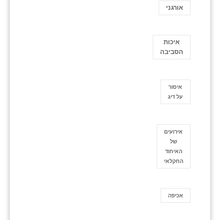
אורגני
איכות
הסביבה
איסור
על דיג
אירועים
של
האיחוד
החקלאי
אכיפה