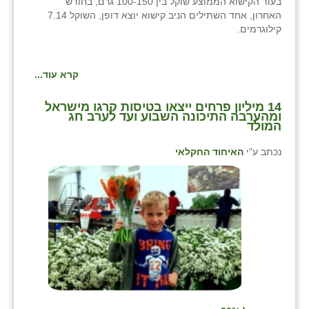
בעוד הקישוא הממוצע שוקל בין 100-150 גרם, בחודש
כפר הרי״ף
האחרון, אחד השתילים הניב קישוא יוצא דופן, השוקל 7.14
קילוגרמים.
כפר מישר
כפר מע״ש
קרא עוד...
כפר מרדכי
14 מיליון פרחים ייצאו בטיסות קרגו מישראל
ומהערבה התיכונה השבוע ועד לערב חג
כפר סבא (אגרא)
המולד
כפר שמריהו
נכתב ע"י
האיחוד החקלאי
מגשימים
מישר
מכורה
מנחמיה
נאות הכיכר