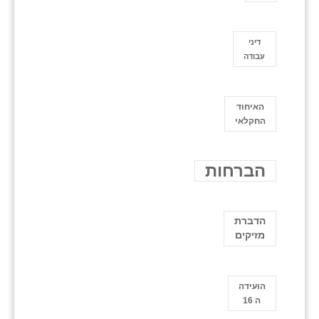
דיני
עבודה
האיחוד
החקלאי
הברחות
הדברת
מזיקים
הועידה
ה 16