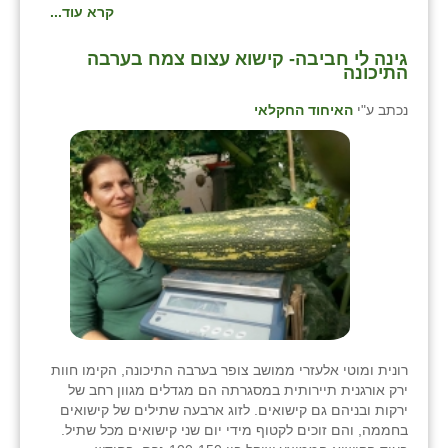
קרא עוד...
זוהר
⁨גינה לי חביבה- קישוא עצום צמח בערבה
הדר עם
התיכונה⁩
חבצלת השרון
נכתב ע"י
האיחוד החקלאי
חמרה
חרב לאת
יבול (מורג)
יקנעם
כליל
יד השמונה
רונית ומוטי אלעזרי ממושב צופר בערבה התיכונה, הקימו חוות
כפר אביב
ירק אורגנית תיירותית במסגרתה הם מגדלים מגוון רחב של
ירקות ובניהם גם קישואים. לזוג ארבעה שתילים של קישואים
כפר ביאליק
בחממה, והם זוכים לקטוף מידי יום שני קישואים מכל שתיל.