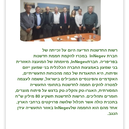
בני ציון
בצרה
בקעות
ֿגבעת שפירא
רשות החדשנות הודיעה היום על זכייתה של
גן הדרום
חברת
InNegev
במכרז להקמת חממת חדשנות
בפריפריה. חברת
InNegev
, מיוזמתה של המועצה האזורית
גן השומרון
בני שמעון באמצעות החברה הכלכלית בני שמעון ייזום
ופיתוח, היא התאגדות של כמה מהכוחות התעשייתיים,
גני עם
האקדמיים והפיננסיים המובילים בישראל, ששמה לעצמה
למטרה להקים חממה לחדשנות בתחומי התעשייה
גני יהודה
המסורתית, האגרו-טק והקלינ-טק בדגש על פיתוח מוצרים,
חומרים ותהליכים.
הרשות לחדשנות תשקיע 80 מיליון ש"ח
גנות
בתכנית כולה אשר תכלול שלושה פרויקטים ברחבי הארץ,
אחד מהם הוא החממה של
InNegev
באזור התעשייה עידן
ורד יריחו
הנגב.
דקל