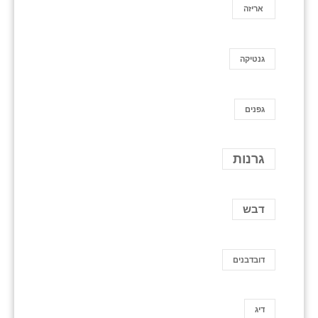
אריזה
גנטיקה
גפנים
גרנות
דבש
דובדבנים
דיג