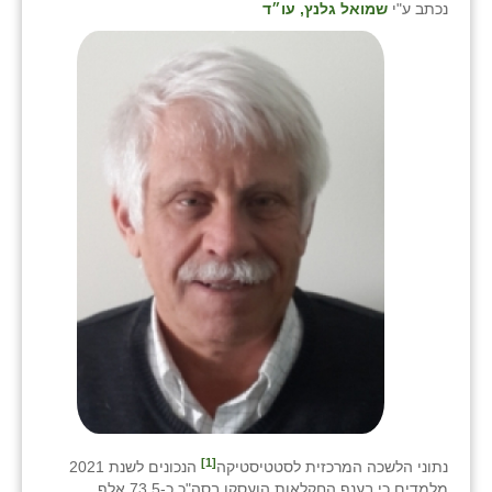
נכתב ע"י
שמואל גלנץ, עו״ד
שבי ציון
שדה ורבורג
שדה צבי
שדמה
שכניה
תלמי יוסף
בוסתן הגליל
[1]
נתוני הלשכה המרכזית לסטטיסטיקה
הנכונים לשנת 2021
מלמדים כי בענף החקלאות הועסקו בסה"כ כ-73.5 אלף