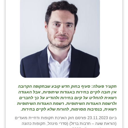
בני ציון
בצרה
בקעות
ֿגבעת שפירא
גן הדרום
גן השומרון
גני עם
תקציר פעולה
:
סעיף בחוק חדש קובע שבתקופה הקרובה
גני יהודה
אין חובה לקיים בחירות באגודות שיתופיות, אבל האגודה
רשאית להחליט על קיום בחירות ולהודיע על כך לחברים
גנות
ולרשמת האגודות השיתופיות. רשמת האגודות השיתופיות
רשאית, בנסיבות מסוימות, להורות שלא לקיים בחירות.
ורד יריחו
ביום 23.11.2023 פורסם חוק הארכת תקופות ודחיית מועדים
דקל
(הוראת שעה – חרבות ברזל) (סדרי מינהל, תקופות כהונה