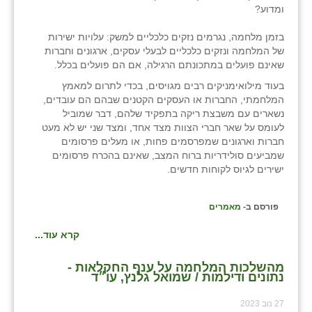
נווה אטי״ב
ומדוע?
נהריה (אג״ש)
בזמן מלחמה, נגרמים נזקים כלכליים למשק: עלויות ישירות
של המלחמה ונזקים כלכליים לבעלי עסקים, ארגונים וחברות
ניר צבי
שאינם פועלים במתכונתם הרגילה, אם הם פועלים בכלל.
עין חצבה
בעוד מילואימניקים רבים מגויסים, בכדי לתרום למאמץ
המלחמתי, החברות או העסקים הקטנים שבהם הם עובדים,
עין תמר
נשארים עם משבצת ריקה בתפקיד שלהם, דבר שמוביל
לעומס על שאר חברי הצוות מצד אחד, ומצד שני יש לא מעט
עמרים
חברות וארגונים שמפרסמים פחות, או מעלים פרסומים
שמביעים סולידריות ברוח המצב, שאינם בהכרח פרסומים
קורנית
ישירים לגיוס לקוחות חדשים.
קלחים
פורסם ב-
מאמרים
רועי
קרא עוד...
רימונים
מהשלכות המלחמה על ענף החקלאות -
נתונים ודילמות / שמואל גלנץ, עו״ד
רמות השבים
27 נוב 2023
רמת הדר