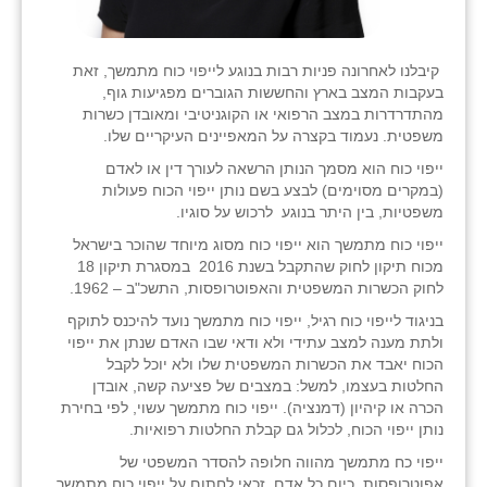
קיבלנו לאחרונה פניות רבות בנוגע לייפוי כוח מתמשך, זאת
בעקבות המצב בארץ והחששות הגוברים מפגיעות גוף,
מהתדרדרות במצב הרפואי או הקוגניטיבי ומאובדן כשרות
משפטית. נעמוד בקצרה על המאפיינים העיקריים שלו.
ייפוי כוח הוא מסמך הנותן הרשאה לעורך דין או לאדם
(במקרים מסוימים) לבצע בשם נותן ייפוי הכוח פעולות
משפטיות, בין היתר בנוגע לרכוש על סוגיו.
ייפוי כוח מתמשך הוא ייפוי כוח מסוג מיוחד שהוכר בישראל
מכוח תיקון לחוק שהתקבל בשנת 2016 במסגרת תיקון 18
לחוק הכשרות המשפטית והאפוטרופסות, התשכ"ב – 1962.
בניגוד לייפוי כוח רגיל, ייפוי כוח מתמשך נועד להיכנס לתוקף
ולתת מענה למצב עתידי ולא ודאי שבו האדם שנתן את ייפוי
הכוח יאבד את הכשרות המשפטית שלו ולא יוכל לקבל
החלטות בעצמו, למשל: במצבים של פציעה קשה, אובדן
הכרה או קיהיון (דמנציה). ייפוי כוח מתמשך עשוי, לפי בחירת
נותן ייפוי הכוח, לכלול גם קבלת החלטות רפואיות.
ייפוי כח מתמשך מהווה חלופה להסדר המשפטי של
אפוטרופסות. כיום כל אדם זכאי לחתום על ייפוי כוח מתמשך