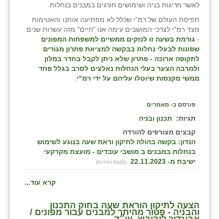
לאשר חריגות בניה ושימושים חורגים במבנים בנחלות.
תפיסת העולם של רמ"י שכלל לא מפתיעה אותנו והאטימות
מצד רמ"י לצרכי המושבים עימה אנו "חיים" מזה עשרות שנים
-
גורמת בשעה זו לנזקים ממשיים למשפחות המפונים
שפונות לבעלי נחלות בבקשה למציאת פתרון מגורים
לתקופה ארוכה - פתרון שלא ניתן לקבל בחדר במלון
ולמרבה הצער בעלי הנחלות נאלצים לסרב בגלל פחד
ממשי מקנסות שיוטלו עליהם על ידי רמ"י
.
פורסם ב-
מאמרים
תגיות:
תכנון ובניה
קבצים מצורפים להורדה
הנדון: בקשה בהולה לתיקון וראת שעה בנוגע לשימוש
בנחלות במבנים ב מושבי עובדים - מועצת מקרקעי
ישיבת מ- 22.11.2023
(8445 הורדות)
קרא עוד...
הצעה לתיקון הוראת שעה בחוק התכנון
והבניה - פטור מהיתר למבנים עבור מפונים /