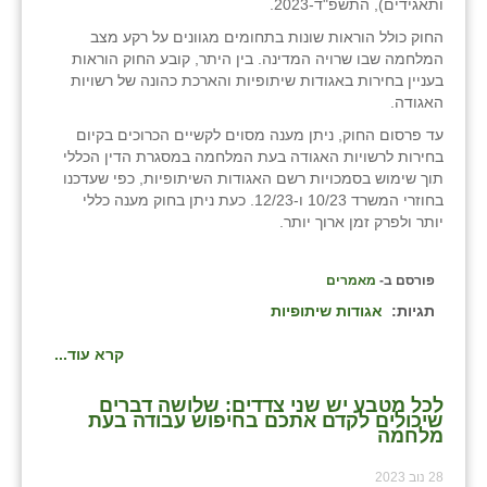
ותאגידים), התשפ"ד-2023.
זוהר
החוק כולל הוראות שונות בתחומים מגוונים על רקע מצב
המלחמה שבו שרויה המדינה. בין היתר, קובע החוק הוראות
הדר עם
בעניין בחירות באגודות שיתופיות והארכת כהונה של רשויות
האגודה.
חבצלת השרון
עד פרסום החוק, ניתן מענה מסוים לקשיים הכרוכים בקיום
חמרה
בחירות לרשויות האגודה בעת המלחמה במסגרת הדין הכללי
תוך שימוש בסמכויות רשם האגודות השיתופיות, כפי שעדכנו
חרב לאת
בחוזרי המשרד 10/23 ו-12/23. כעת ניתן בחוק מענה כללי
יותר ולפרק זמן ארוך יותר.
יבול (מורג)
יקנעם
פורסם ב-
מאמרים
תגיות:
אגודות שיתופיות
כליל
קרא עוד...
יד השמונה
לכל מטבע יש שני צדדים: שלושה דברים
כפר אביב
שיכולים לקדם אתכם בחיפוש עבודה בעת
מלחמה
כפר ביאליק
28 נוב 2023