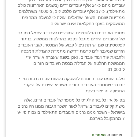
עובדים מהם כ-24 אלף עובדים זרים (בשנים האחרונות כולם
מתאילנד). כ-17 אלף עובדים פלסטינים, כ-4000 משתלמים
ממדינות שונות והשאר ישראלים. עולה כי למעלה ממחצית
המועסקים בענף החקלאות אינם ישראלים.
מספר העובדים הפלסטינים המורשים לעבוד בישראל כמו גם
של העובדים הזרים מוגבל ונקבע בהחלטות ממשלה. בניגוד
לפלסטינים שם יש תת ניצול קבוע של המכסה, לגבי העובדים
הזרים שמעבר לים קיימת דרישה מתמדת להגדלת המכסה
ולהבאת עוד ועוד עובדים. ואכן בשנה שעברה אושרה ע"י
הממשלה החלטה על הגדלת מכסת העובדים הזרים
ל-31,000.
מלבד עומס עבודה וכורח להעסקה בשעות עבודה רבות מידי
יום ברי שמספר העובדים הזרים משפיע ישירות על היקפי
התפוקה והייצור בענף.
בפועל אין כל בעיה לגייס כל מספר של עובדים זרים, אלה
משתוקקים לעבוד בישראל לאור השכר הגבוה ממנו היו נהנים
בישראל - השכר ממנו נהנים העובדים התאילנדים גבוה פי 9-
7 מהמקובל בארצם.
פורסם ב-
מאמרים