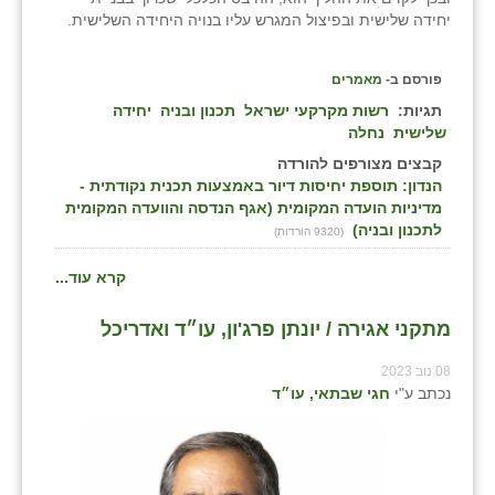
יחידה שלישית ובפיצול המגרש עליו בנויה היחידה השלישית.
פורסם ב-
מאמרים
תגיות:
רשות מקרקעי ישראל
תכנון ובניה
יחידה
שלישית
נחלה
קבצים מצורפים להורדה
הנדון: תוספת יחיסות דיור באמצעות תכנית נקודתית -
מדיניות הועדה המקומית (אגף הנדסה והוועדה המקומית
לתכנון ובניה)
(9320 הורדות)
קרא עוד...
מתקני אגירה / יונתן פרג'ון, עו״ד ואדריכל
08 נוב 2023
נכתב ע"י
חגי שבתאי, עו״ד