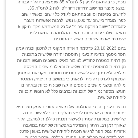
נזכיר, כי בהתאם לתיקון 5 לתמ"א 35 שנמצא בתהליך עבודה,
יבוצע מעבר מחישוב יחידות דיור לפי לוח 2 לתמ"א 35,
לחישוב צפיפות וסיווג בהתאם לגודל כל יישוב, כאשר יישוב
כפרי מוגדר כיישוב עד 5,000 נפש, לרבות אפשרות מעבר
להגדרת "יישוב במרקם עירוני" על כל המשתמע מכך. תיקון 5
נמצא בשלבי עבודה ונוכח מצב המלחמה בהתאם לבירור
שערכתי ייגרמו עיכובים באישור התוכנית.
ביום 23.10.2023 פרסמה הועדה המקומית לתכנון ובניה עמק
חפר מסמך מדיניות בעניין תוספת יחידה שלישית בתוכנית
נקודתית במטרה להודיע לציבור באילו מושבים הוגשו תוכניות
נקודתיות לתוספת יחידה שלישית ובאילו מושבים המכסה
מולאה ולא ניתן יהא להגיש תוכניות נוספות. מקריאת המסמך
המצורף לעדכון זה ניתן לראות, כי במושב בית יצחק המכסה
מולאה ובשני מושבים נוספים הוגשו שבע תוכניות ובאחרים
הוגשו מספר נמוך של תוכניות וברבים כלל לא הוגשו תוכניות
ליחידה שלישית.
נבהיר בעניין זה, כי ההחלטה של מועצה אזורית עמק חפר היא
ייחודית ומקנה אפשרות לבצע תהליך פרטני לאישור יחידה
שלישית, במקום להמתין לאישור תכנית כוללנית למושב, הליך
שאורך זמן רב. היתרון המרכזי באפשרות שקיימת במועצה
אזורית עמק חפר להגיש תכנית ליחידה שלישית באופן פרטני
ובכך לקדם את ההליך הוא, ההיבט הכלכלי שכרוך בבניית