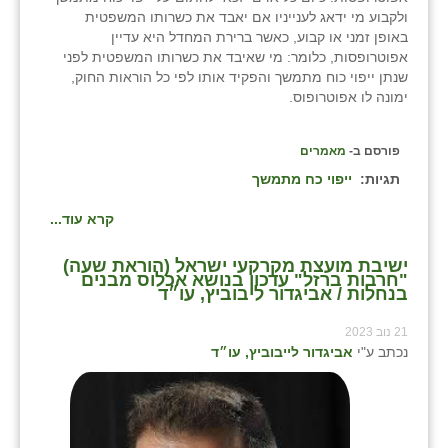
ולקבוע מי ידאג לענייניו אם יאבד את כשרותו המשפטית
באופן זמני או קבוע, כאשר ברירת המחדל היא עדיין
אפוטרופסות, כלומר: מי שאיבד את כשרותו המשפטית לפני
שנתן ייפוי כוח מתמשך והפקיד אותו לפי כל הוראות החוק,
ימונה לו אפוטרופוס.
פורסם ב-
מאמרים
תגיות:
ייפוי כח מתמשך
קרא עוד...
ישיבת מועצת מקרקעי ישראל (הוראת שעה)
"חרבות ברזל" עדכון בנושא אכלוס מבנים
בנחלות / אביגדור ליבוביץ, עו״ד
21 נוב 2023
נכתב ע"י
אביגדור לייבוביץ, עו״ד