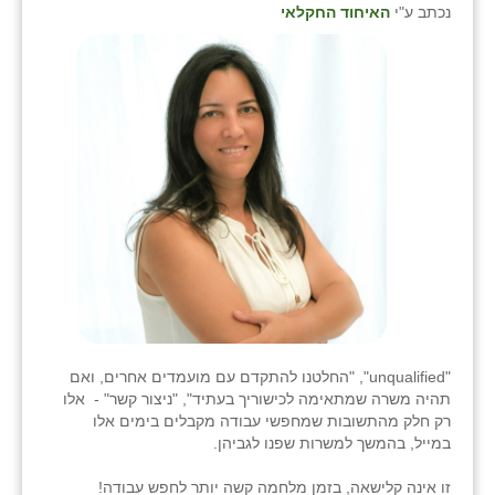
כפר הרי״ף
נכתב ע"י
האיחוד החקלאי
כפר מישר
כפר מע״ש
כפר מרדכי
כפר סבא (אגרא)
כפר שמריהו
מגשימים
מישר
מכורה
"unqualified", "החלטנו להתקדם עם מועמדים אחרים, ואם
תהיה משרה שמתאימה לכישוריך בעתיד", "ניצור קשר" - אלו
מנחמיה
רק חלק מהתשובות שמחפשי עבודה מקבלים בימים אלו
במייל, בהמשך למשרות שפנו לגביהן.
נאות הכיכר
זו אינה קלישאה, בזמן מלחמה קשה יותר לחפש עבודה!