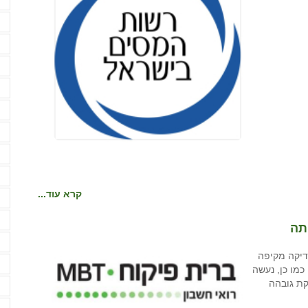
מ
מ
מ
מ
ע
ע
פ
ק
ר
קרא עוד...
ש
ש
תה
ת
דיקה מקיפה
ת
כמו כן, נעשה
יקת גובהה
ת