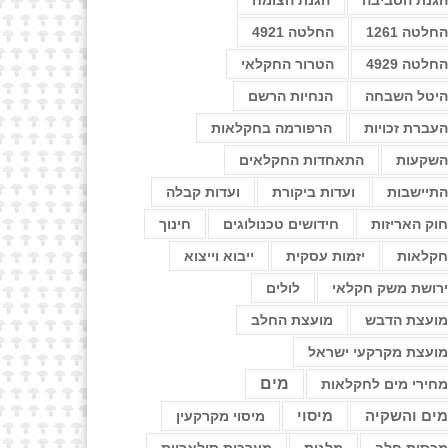
גנת הסביבה
הגנת הצומח
חלטה 1261
החלטה 4921
חלטה 4929
הטרור החקלאי
יטל השבחה
הנחיות הרשם
עברת זכויות
הרפורמה בחקלאות
שקעות
התאחדות החקלאים
תיישבות
ועדות ביקורת
ועדות קבלה
וק האריזות
חידושים טכנולוגים
חינוך
קלאות
יזמות עסקית
ייבוא וייצוא
רושת משק חקלאי
לולים
ועצת הדבש
מועצת החלב
ועצת מקרקעי ישראל
מים
חירי מים לחקלאות
מיסוי
ים והשקיה
מיסוי מקרקעין