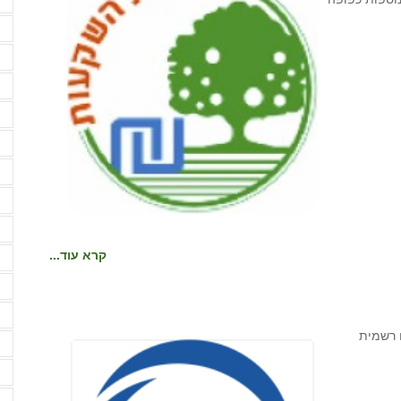
ה
ה
ה
ה
ה
ה
ה
ח
ח
קרא עוד...
י
מ
מ
 רשמית
מ
מ