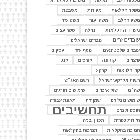
כסות חלב
מלגות
מערכות סולאריות
פקד חקלאות
מקורות
משבצת
שק החלב
משקי עזר
משק עזר
שרד החקלאות
נחלה
סקר עצים
ובדים זרים
עובדים ישראלים
ובדים פלסטינאים
עוטף עזה
עסקים
יצויים
קורונה
קורסים
קנט
רן הלוואות
קרקע
שות מקרקעי ישראל
רשם האג״ש
ה״מ
שוק איכרים
שימושים חורגים
ימושים נלווים
שמן זית
תאונת עבודה
תחשיבים
וספות מים
יירות כפרית
תכנון ובניה
מיכה בחקלאות
תמיכות בחקלאות