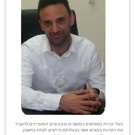
בני ציון
בצרה
בקעות
ֿגבעת שפירא
גן הדרום
גן השומרון
גני עם
גני יהודה
גנות
ורד יריחו
בעלי זכויות במגרשים במושבים ובקיבוצים המעוניינים להעביר
דקל
את הזכויות במגרש אשר בבעלותם נדרשים לקחת בחשבון