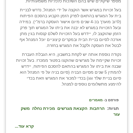
מספר שיקולים שיש בהם השלכות כלכליות משמעותיות.
זוהר
בעל זכויות במגרש אשר הוקצה על ידי המנהל, נדרש לבניית
בית על המגרש בהתאם לפרק הזמן הקבוע בהסכם הפיתוח
הדר עם
(לרוב מוערך בכ-4 שנים מיום אישור העסקה ברמ"י). במידה
ובעל הזכויות במגרש לא יבנה את ביתו על המגרש תוך פרק
חבצלת השרון
הזמן שהוקצב לו, יידרש בעל הזכויות לשלם קנסות בגין מתן
אורכה לסיום בניית הבית ובמקרים קיצוניים יוכל המנהל אף
חמרה
לבטל את העסקה ולקבל את המגרש בחזרה.
חרב לאת
נקודה נוספת אותה יש לקחת בחשבון, היא הגבלת העברת
זכויות שקיימת על מגרשים שהוקצו בפטור ממכרז. בעל זכויות
יבול (מורג)
שבנה את ביתו על המגרש בהתאם להסכם הפיתוח, יידרש
להמתין 5 שנים מסיום הבניה (סיום בניה על פי המנהל הוא
יקנעם
סיום בניית שלד וגג) בכדי למכור את המגרש וזאת בכדי
להימנע מתשלומים נוספים למנהל.
כליל
פורסם ב-
מאמרים
יד השמונה
תגיות:
הרחבות
הקצאת מגרשים
מכירת נחלה
משק
כפר אביב
עזר
כפר ביאליק
קרא עוד...