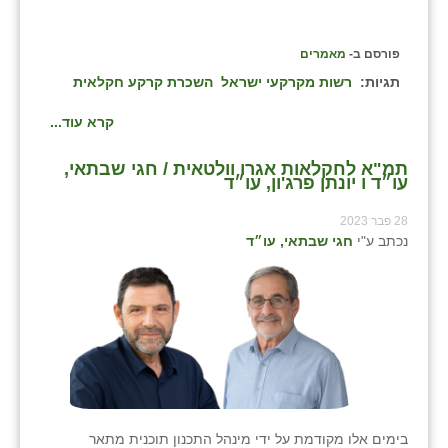
שבי ציון
פורסם ב-
מאמרים
שדה ורבורג
תגיות:
רשות מקרקעי ישראל
השכרת קרקע חקלאית
שדה צבי
קרא עוד...
שדמה
תמ"א לחקלאות אגרו וולטאית / חגי שבתאי,
עו״ד ו יונתן פרג'ון, עו״ד
שכניה
28 פבר 2023
תלמי יוסף
נכתב ע"י
חגי שבתאי, עו״ד
בוסתן הגליל
בימים אלו מקודמת על ידי מינהל התכנון תוכנית מתאר