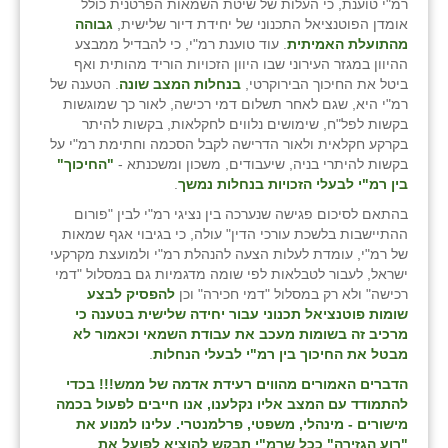
רמ"י טוענת, כי העלות של שיטת השמאות הפרטנית כולל
אומדן הפוטנציאל התכנוני של יחידת דיור שלישית,
גבוהה
מהתועלת האמיתית
. עוד טוענת רמ"י, כי להבדיל ממבצע
ההיוון במגזר העירוני שבו היוון הזכויות הוריד מהותית ואף
ביטל את החיכוך הבירוקרטי,
בנחלות המצב שונה
. הטענה של
רמ"י היא, שגם לאחר תשלום דמי רכישה, לאור כך שמוגשות
בקשות לפל"ח, שימושים נלווים לחקלאות, בקשות להיתר
בקרקע חקלאית ולאור הדרישה לקבל הסכמה וחתימת רמ"י על
בקשות להיתרי בניה, שיעבודים, משכון ומשכנתא -
"החיכוך"
בין רמ"י לבעלי הזכויות בנחלות נמשך
.
בהתאם לסיכום פגישה שנערכה בין נציגי רמ"י לבין "פורום
ההתיישבות בלשכת עורכי הדין" עולה, כי בגיבוי אגף שמאות
של רמ"י, עומדת לעלות הצעה להנהלת רמ"י ולמועצת מקרקעי
ישראל, לעבור לטבלאות לפי שומה מדגמיות גם במסלול "דמי
רכישה" ולא רק במסלול "דמי חכירה" וכן
להפסיק לבצע
שומות פוטנציאל תכנוני עבור יחידה שלישית בטענה כי
מרכיב זה בשומות מעכב את עבודת השמאי וכאמור לא
מבטל את החיכוך בין רמ"י לבעלי הנחלות
.
הדברים האמורים מהווים רעידת אדמה של ממש!!!
בכדי
להתמודד עם המצב אליו נקלענו, אנו חייבים לפעול בכמה
מישורים - מינהלי, משפטי, פרלמנטרי. עלינו למנוע את
"רוע הגזירה" ככל שרמ"י תבקש להוציא לפועל את