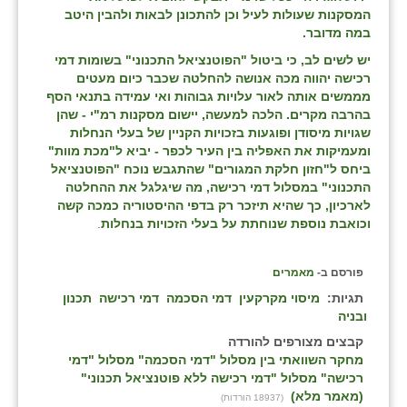
המסקנות שעולות לעיל וכן להתכונן לבאות ולהבין היטב
במה מדובר.
יש לשים לב, כי ביטול "הפוטנציאל התכנוני" בשומות דמי
רכישה יהווה מכה אנושה להחלטה שכבר כיום מעטים
מממשים אותה לאור עלויות גבוהות ואי עמידה בתנאי הסף
בהרבה מקרים. הלכה למעשה, יישום מסקנות רמ"י - שהן
שגויות מיסודן ופוגעות בזכויות הקניין של בעלי הנחלות
ומעמיקות את האפליה בין העיר לכפר - יביא ל"מכת מוות"
ביחס ל"חזון חלקת המגורים" שהתגבש נוכח "הפוטנציאל
התכנוני" במסלול דמי רכישה, מה שיגלגל את ההחלטה
לארכיון, כך שהיא תיזכר רק בדפי ההיסטוריה כמכה קשה
וכואבת נוספת שנוחתת על בעלי הזכויות בנחלות
.
פורסם ב-
מאמרים
תגיות:
מיסוי מקרקעין
דמי הסכמה
דמי רכישה
תכנון
ובניה
קבצים מצורפים להורדה
מחקר השוואתי בין מסלול "דמי הסכמה" מסלול "דמי
רכישה" מסלול "דמי רכישה ללא פוטנציאל תכנוני"
(מאמר מלא)
(18937 הורדות)