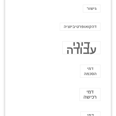
גישור
דהקואופרטיביזציה
דיני
עבודה
דמי
הסכמה
דמי
רכישה
דמי