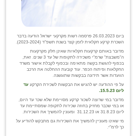
נווה אטי״ב
נהריה (אג״ש)
ניר צבי
ביום 26.03.2023 פרסמה רשות מקרקעי ישראל הודעה בדבר
עין חצבה
השכרת קרקע חקלאית לזמן קצר בשנת תשפ"ד (2023-2024).
עין תמר
מדובר באותם קרקעות חקלאיות שאינן חלק מקרקעות
ה"משבצת" שרמ"י משכירה לתקופות של עד 3 שנים. זאת,
עמרים
בכפוף להגשת בקשה מתאימה ובכפוף לקבלת אישור משרד
החקלאות ופיתוח הכפר. עוד קובעת ההחלטה את הרכב
קורנית
הוועדות אשר תידונה בבקשות שתוגשנה.
על פי ההודעה יש להגיש את הבקשות לשכירת הקרקע
עד
קלחים
ליום 15.5.23.
רועי
מדובר במי שרוצה לשכור קרקע מסויימת שלא שכר עד היום,
או במי שכבר מחזיק בחוזה שכירות לתקופה שמסתיימת עד
רימונים
ליום 31.8.23 או 31.12.23 ומעונין להמשיך את השכירות.
מי שאינו מעוניין להמשיך את השכירות גם מתבקש להודיע על
רמות השבים
כך לרמ"י.
רמת הדר