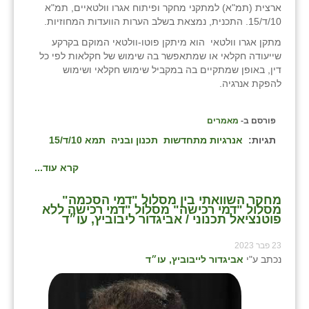
ארצית (תמ"א) למתקני מחקר ופיתוח אגרו וולטאיים, תמ"א
10/ד/15. התכנית, נמצאת בשלב הערות הוועדות המחוזיות.
מתקן אגרו וולטאי הוא מיתקן פוטו-וולטאי המוקם בקרקע
שייעודה חקלאי או שמתאפשר בה שימוש של חקלאות לפי כל
דין, באופן שמתקיים בה במקביל שימוש חקלאי ושימוש
להפקת אנרגיה.
פורסם ב-
מאמרים
תגיות:
אנרגיות מתחדשות
תכנון ובניה
תמא 10/ד/15
קרא עוד...
מחקר השוואתי בין מסלול "דמי הסכמה"
מסלול "דמי רכישה" מסלול "דמי רכישה ללא
פוטנציאל תכנוני / אביגדור ליבוביץ, עו״ד
23 פבר 2023
נכתב ע"י
אביגדור לייבוביץ, עו״ד