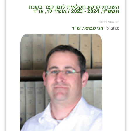
כפר הרי״ף
השכרת קרקע חקלאית לזמן קצר בשנת
תשפ"ד, 2024 - 2023 / אופיר לוי, עו״ד
כפר מישר
20 אפר 2023
כפר מע״ש
נכתב ע"י
חגי שבתאי, עו״ד
כפר מרדכי
כפר סבא (אגרא)
כפר שמריהו
מגשימים
מישר
מכורה
מנחמיה
נאות הכיכר