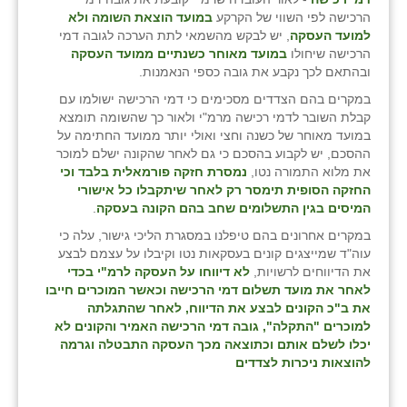
הרכישה לפי השווי של הקרקע
במועד הוצאת השומה ולא
למועד העסקה
, יש לבקש מהשמאי לתת הערכה לגובה דמי
הרכישה שיחולו
במועד מאוחר כשנתיים ממועד העסקה
ובהתאם לכך נקבע את גובה כספי הנאמנות.
במקרים בהם הצדדים מסכימים כי דמי הרכישה ישולמו עם
קבלת השובר לדמי רכישה מרמ"י ולאור כך שהשומה תומצא
במועד מאוחר של כשנה וחצי ואולי יותר ממועד החתימה על
ההסכם, יש לקבוע בהסכם כי גם לאחר שהקונה ישלם למוכר
את מלוא התמורה נטו,
נמסרת חזקה פורמאלית בלבד וכי
החזקה הסופית תימסר רק לאחר שיתקבלו כל אישורי
המיסים בגין התשלומים שחב בהם הקונה בעסקה
.
במקרים אחרונים בהם טיפלנו במסגרת הליכי גישור, עלה כי
עוה"ד שמייצגים קונים בעסקאות נטו וקיבלו על עצמם לבצע
את הדיווחים לרשויות,
לא דיווחו על העסקה לרמ"י בכדי
לאחר את מועד תשלום דמי הרכישה וכאשר המוכרים חייבו
את ב"כ הקונים לבצע את הדיווח, לאחר שהתגלתה
למוכרים "התקלה", גובה דמי הרכישה האמיר והקונים לא
יכלו לשלם אותם וכתוצאה מכך העסקה התבטלה וגרמה
להוצאות ניכרות לצדדים