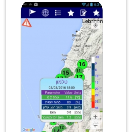
זוהר
הדר עם
חבצלת השרון
חמרה
חרב לאת
יבול (מורג)
יקנעם
כליל
יד השמונה
כפר אביב
כפר ביאליק