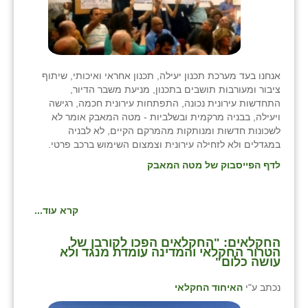
נווה אטי״ב
נהריה (אג״ש)
ניר צבי
אנחנו בעד מערכת תכנון יעילה, תכנון אחראי ואיכותי, שיתוף
עין חצבה
ציבור ומעורבות תושבים בתכנון, מניעת משבר הדיור,
התחדשות עירונית נכונה, התפתחות עירונית חכמה, רגישה
עין תמר
ויעילה, בבניה מרקמית ובשלביות - מטה המאבק אומר לא
לשכונות חדשות ומנותקות מהמרקם הקיים, לא לבניה
עמרים
במגדלים ולא לזחילה עירונית וצמצום השימוש ברכב פרטי.
לדף הפייסבוק של מטה המאבק
קורנית
קלחים
קרא עוד...
רועי
החקלאים: "החקלאים הפכו לקורבן של
רימונים
הטרור החקלאי והמדינה עומדת מנגד ולא
עושה כלום"
רמות השבים
נכתב ע"י
האיחוד החקלאי
רמת הדר