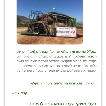
שבי ציון
שדה ורבורג
שדה צבי
שדמה
שכניה
מזכ״ל התאחדות חקלאי ישראל, אבשלום (אבו) וילן על
תלמי יוסף
הטרור החקלאי
: ״נוצר מצב בלתי נסבל בו החקלאים הפכו
לקורבן של הטרור החקלאי והמדינה עומדת מנגד ולא עושה
בוסתן הגליל
כלום. על המדינה להחמיר את הענישה כלפי המפגעים
ולפצות את החקלאים שנפגעו אנושות- כלכלית ומוראלית".
תגיות:
התאחדות החקלאים
הטרור החקלאי
קרא עוד...
בעלי משקי העזר מתארגנים להילחם