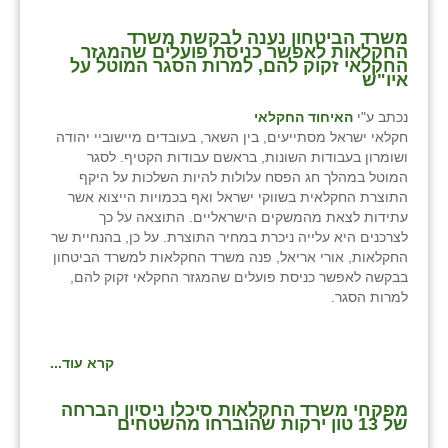
⁨משרד הביטחון נענה לבקשת משרד
החקלאות לאפשר כניסת פועלים שהמגזר
החקלאי זקוק להם, למרות הסגר המוטל על
איו"ש⁩
נכתב ע"י
האיחוד החקלאי
חקלאי ישראל מסתייעים, בין השאר, בעובדים מיישוביי יהודה
ושומרון בעבודות השונות, בראשם עבודות הקטיף. לסגר
המוטל במהלך חג הפסח עלולות להיות השלכות על היקף
התוצרת החקלאית בשווקי ישראל ואף בכמויות הייצוא אשר
עתידות לצאת מהמשקים הישראליים. התוצאה על כך
לצרכנים היא עלייה ניכרת במחיר התוצרת. על כן, בהנחיית שר
החקלאות, אורי אריאל, פנה משרד החקלאות למשרד הביטחון
בבקשה לאפשר כניסת פועלים שהמגזר החקלאי זקוק להם,
למרות הסגר.
קרא עוד...
מפקחי משרד החקלאות סיכלו ניסיון הברחה
של 13 טון ירקות שהוברחו מהשטחים