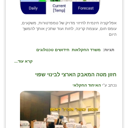
כפר הרי״ף
כפר מישר
אפליקציה חינמית לחיזוי מדויק של טמפרטורות, משקעים,
כפר מע״ש
עומס חום, עוצמת קרינה, לחות ועוד שתכין אותך להמשך
היום
כפר מרדכי
כפר סבא (אגרא)
תגיות:
משרד החקלאות
חידושים טכנולוגים
כפר שמריהו
קרא עוד...
מגשימים
חזון מטה המאבק הארצי לבינוי שפוי
מישר
נכתב ע"י
האיחוד החקלאי
מכורה
מנחמיה
נאות הכיכר