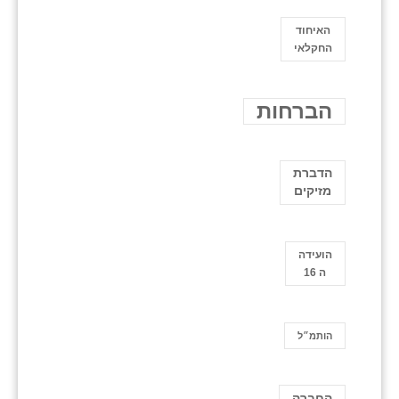
האיחוד
החקלאי
הברחות
הדברת
מזיקים
הועידה
ה 16
הותמ״ל
החברה