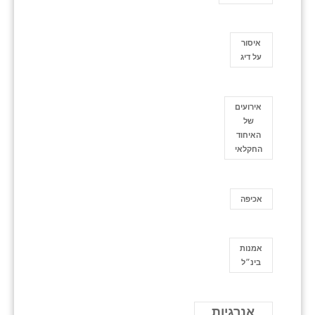
איסור
על דיג
אירועים
של
האיחוד
החקלאי
אכיפה
אמנות
בינ״ל
אנרגיות