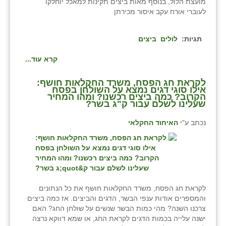
מועצת הלול, בנוסף מאות ביצים תקינות למאכל יוחלקו
לעוברי אורח עקב איסור מכירתן
תגיות:
לולים
ביצים
קרא עוד...
לקראת חג הפסח, משרד החקלאות חושף:
אילו סוגי דגים נמצא על השולחן בפסח
הקרוב? כמה ביצים רכשנו? ומהו המחיר
שעלינו לשלם עבור ק"ג בשר?
נכתב ע"י
האיחוד החקלאי
לקראת חג הפסח, משרד החקלאות חושף את כל הנתונים
והמספרים אודות ענפי הבשר, הדגים והביצים. אז כמה ביצים
צרכנו השנה? מהי כמות הבשר שנשים על שולחן החג? האם
ישנה עלייה בכמות הדגים לקראת החג, או שמא דווקא נרצה