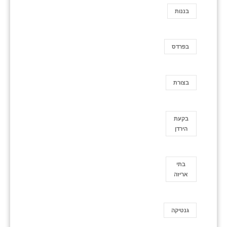
בננות
בפרדס
בצורת
בקעת
הירדן
בתי
אריזה
גנטיקה