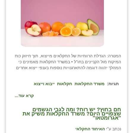
בני ציון
בצרה
בקעות
ֿגבעת שפירא
גן הדרום
המטרה: הגדלת הרווחיות של החקלאים מייצוא, תוך חיזוק כוח
המיקוח מול הקניינים בחו"ל • במשרד החקלאות מאמינים כי
גן השומרון
המהלך יהווה דוגמה להתארגנויות נוספות בענפי ייצוא אחרים
גני עם
תגיות:
משרד החקלאות
חקלאות
ייבוא וייצוא
גני יהודה
קרא עוד...
גנות
חם בחוץ? יש רוח? ומה לגבי הגשמים
שצפויים היום? משרד החקלאות משיק את
ורד יריחו
"אגרומטאו"
דקל
נכתב ע"י
האיחוד החקלאי