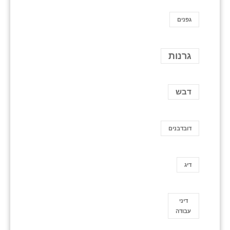
גפנים
גרנות
דבש
דובדבנים
דיג
דיני
עבודה