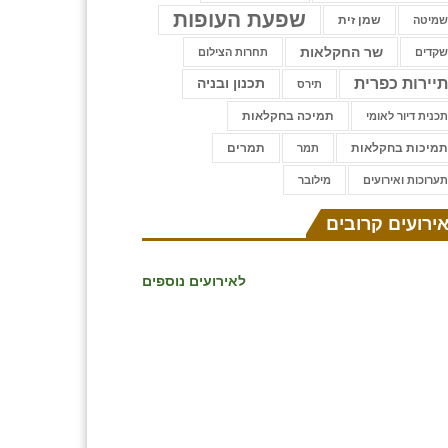
שפעת העופות
שמן זית
מיטה
שר החקלאות
קדים
תחרות הצילום
יירות כפרית
תכנון ובניה
תירס
תמיכה בחקלאות
כנית דיור לאומי
מיכות בחקלאות
תמרים
תמר
ערוכות ואירועים
⁨מילובר
ירועים קרובים
לאירועים נוספים