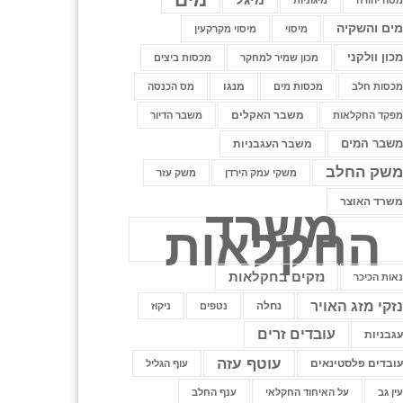
טה יהודה
מיגוניות
ים והשקיה
מיסוי
מיסוי מקרקעין
כון וולקני
מכון שמיר למחקר
מכסות ביצים
מנגו
כסות חלב
מכסות מים
מס הכנסה
משבר האקלים
פקד החקלאות
משבר הדיור
שבר המים
משבר העגבניות
שק החלב
משקי עמק הירדן
משק עזר
שרד האוצר
משרד
החקלאות
נזקים בחקלאות
אות הכיכר
זקי מזג האויר
נחלה
נטפים
ניקוז
עובדים זרים
גבניות
עוטף עזה
ובדים פלסטינאים
עוף הגליל
ין גב
על האיחוד החקלאי
ענף החלב