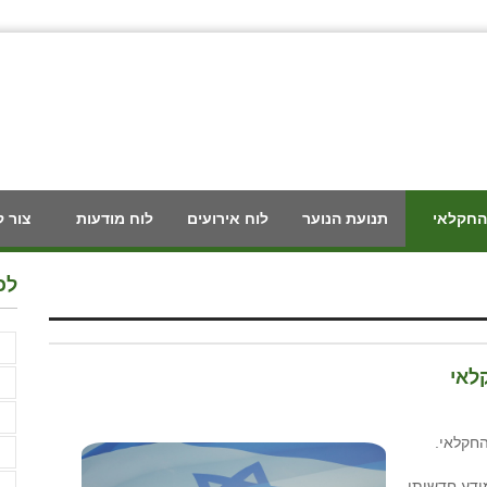
החקלאי
תנועת הנוער
לוח אירועים
לוח מודעות
צור 
לכ
F
לאי
א
א
החקלאי.
א
ה מ- 20 שנה, סיפק מידע חדשותי