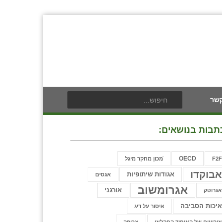
קשר
תבות בנושאים:
OECD
F2
ֿמכון מחקר מיגל
בוקדו
אגודות שיתופיות
אגסים
אגרומשוב
אורגני
גרוטק
יכות הסביבה
איסור על דיג