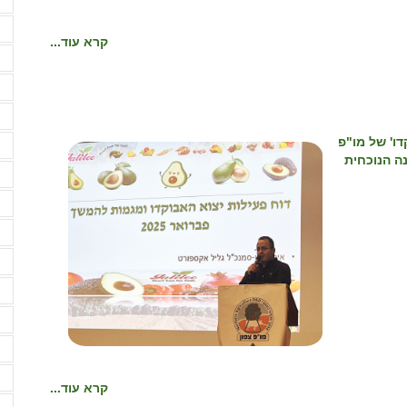
ח
ח
קרא עוד...
ח
י
י
ו' של מו"פ
י
 אבוקדו בעונה הנוכחית
י
ל
מ
מ
מ
מ
מ
מ
קרא עוד...