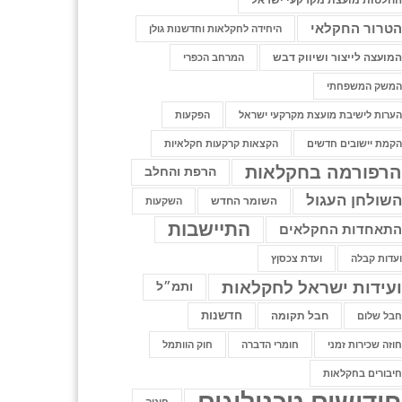
חלטות מועצת מקרקעי ישראל
טרור החקלאי
היחידה לחקלאות וחדשנות גולן
מועצה לייצור ושיווק דבש
המרחב הכפרי
משק המשפחתי
ערות לישיבת מועצת מקרקעי ישראל
הפקעות
קמת יישובים חדשים
הקצאות קרקעות חקלאיות
רפורמה בחקלאות
הרפת והחלב
שולחן העגול
השומר החדש
השקעות
התיישבות
תאחדות החקלאים
עדות קבלה
ועדת צכסןץ
עידות ישראל לחקלאות
ותמ״ל
חדשנות
חבל תקומה
בל שלום
וזה שכירות זמני
חומרי הדברה
חוק הוותמל
יבורים בחקלאות