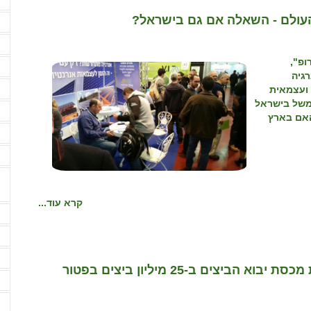
מ
העולם - השאלה אם גם בישראל?
מ
מ
ופ",
מ
רגיה
 ועצמאית
מ
ממשל בישראל
מ
האם בארץ
מ
מ
קרא עוד...
נ
נ
ע
משרד החקלאות וביטחון המזון אישר הגדלת מכסת יבוא הביצים ב-25 מיליון ביצים בפטור
ע
ע