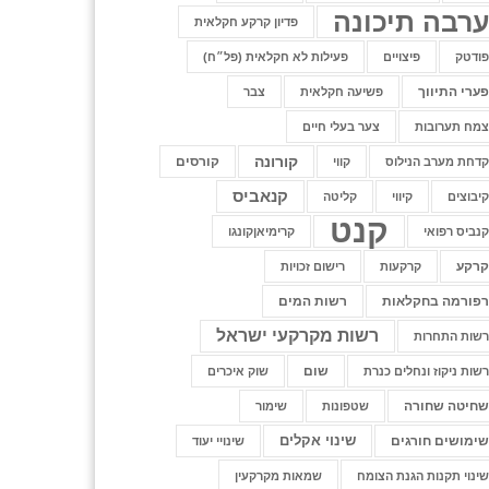
רבה תיכונה
פדיון קרקע חקלאית
ודטק
פיצויים
פעילות לא חקלאית (פל״ח)
ערי התיווך
פשיעה חקלאית
צבר
מח תערובות
צער בעלי חיים
קורונה
קורסים
דחת מערב הנילוס
קווי
קנאביס
יבוצים
קיווי
קליטה
קנט
נביס רפואי
קרימיאןקונגו
רקע
קרקעות
רישום זכויות
פורמה בחקלאות
רשות המים
רשות מקרקעי ישראל
שות התחרות
שום
שות ניקוז ונחלים כנרת
שוק איכרים
חיטה שחורה
שטפונות
שימור
שינוי אקלים
ימושים חורגים
שינויי יעוד
ינוי תקנות הגנת הצומח
שמאות מקרקעין