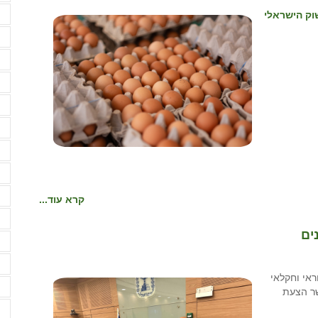
ע
וק הישראלי
פ
פ
צ
ק
ק
ק
ק
ר
קרא עוד...
ר
ים
ר
ש
ראי וחקלאי
ש
את הכנסת אמש (17.2) –לאשר הצעת
ש