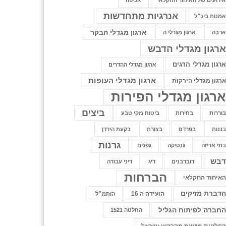
ירועים של האיחוד החקלאי
אכיפה
אנרגיות מתחדשות
מנות בינ״ל
ארגון מגדלי הבקר
רבה
ארגון מגדלי ה
רגון מגדלי הדבש
רגון מגדלי הדגים
ארגון מגדלי ההדרים
ארגון מגדלי העופות
רגון מגדלי הירקות
רגון מגדלי הפירות
ביצים
וררות
בחירות
ביטוח נזקי טבע
ננות
בפרדס
בצורת
בקעת הירדן
גרנות
תי אריזה
גנטיקה
גפנים
בש
דובדבנים
דיג
דיני עבודה
הברחות
איחוד החקלאי
דברת מזיקים
הועידה ה 16
הותמ״ל
חברה לפיתוח הגליל
החלטה 1521