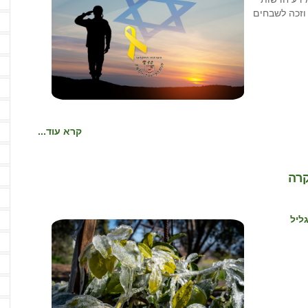
א
וזכה לשבחים
א
א
א
א
א
א
קרא עוד...
ב
קרה
ב
ב
ליל
ד
ה
ה
ה