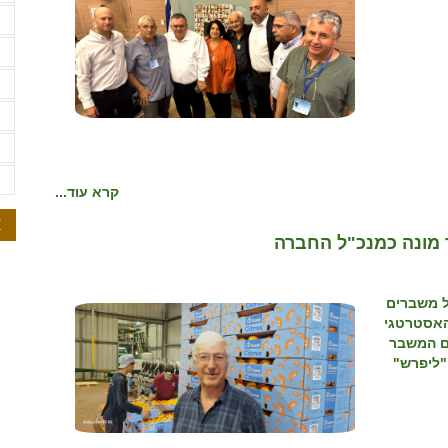
ש
ש
ת
ת
ת
ת
קרא עוד...
א
ר מונה כמנכ"ל החברה
ל משברים
האסטרטגי
עם המשבר
"ליפרש"