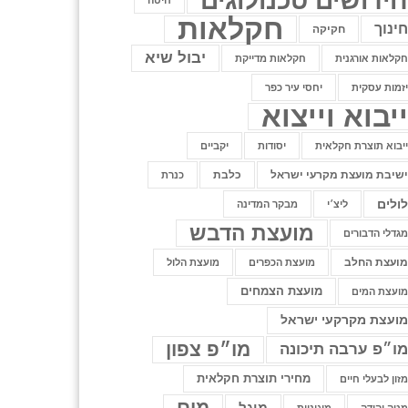
ידושים טכנולוגים
חיטה
חקלאות
ינוך
חקיקה
יבול שיא
קלאות אורגנית
חקלאות מדייקת
זמות עסקית
יחסי עיר כפר
יבוא וייצוא
יבוא תוצרת חקלאית
יסודות
יקביים
שיבת מועצת מקרעי ישראל
כלבת
כנרת
ולים
ליצ׳י
מבקר המדינה
מועצת הדבש
גדלי הדבורים
ועצת החלב
מועצת הכפרים
מועצת הלול
מועצת הצמחים
ועצת המים
ועצת מקרקעי ישראל
מו״פ צפון
ו״פ ערבה תיכונה
מחירי תוצרת חקלאית
זון לבעלי חיים
מים
מיגל