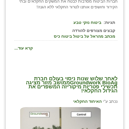
חברות הביטוח מסרבות לבטח את המשקים החקלאים ובתי
זוהר
הקירור וחושפים אותנו לטרור החקלאי ללא הגנה!
הדר עם
תגיות:
ביטוח נזקי טבע
חבצלת השרון
קבצים מצורפים להורדה
מכתב מהראל על ביטול ביטוח כיס
חמרה
קרא עוד...
חרב לאת
יבול (מורג)
יקנעם
לאחר שלוש שנות ניסוי בעולם חברת
Groundwork BioAgממושב מזור מציגה
כליל
תכשירי פטריות מיקוריזה המשפרים את
הגידול החקלאי!
יד השמונה
נכתב ע"י
האיחוד החקלאי
כפר אביב
כפר ביאליק