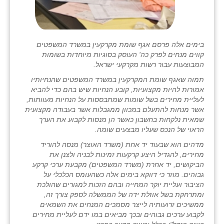
בימים אלה פרסם אגף שומת מקרקעין במשרד המשפטים
קווים מנחים לפרק כה' העוסק בסוגיות מיוחדות בשומות
המבוצעות עבור רשות מקרקעי ישראל.
תמוה שאגף שומת המקרקעין במשרד המשפטים שהנחיותיו
אמורות להיות מקצועיות, קובע הנחיות שיש בהם כדי להביא
לעליית מחירים בשל שומות שמתבססות על הנחיות מעוותות,
אשר מנחות להתעלם במכוון ממגבלות אשר בעבודה מקצועית
שמאית נלקחות בחשבון כאשר הן מנסות לקבוע את הערך
הראוי של הנכס שעליו מבצעים שומה.
מדהים הוא שבעוד יד אחת (משרד האוצר) מנסה להוריד
מחירים, להגדיל היצע קרקעות זמינות לבניה ולצנן את
הביקושים, יד אחרת (משרד המשפטים) מקבעת ערכי קרקע
גבוהים. מוזר כי דווקא בימים אלה כשהעומס הכלכלי על
הציבור ועליית יוקר המחייה ובהם הזכות למגורים שהולכת
ומתרחקת בשל אוזלת ידה של הממשלה לספק צורך זה,
ממשיכים זרועותיה לייצר מסמכים המנחים את השמאים
לקבוע ערכים גבוהים ובכך מביאים במו ידם לעליית מחירים