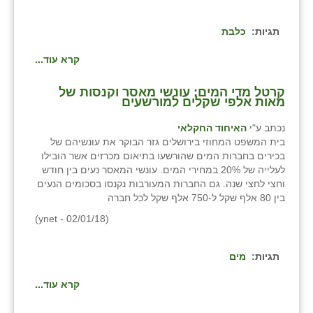
שבי ציון
תגיות:
כלבת
שדה ורבורג
קרא עוד...
שדה צבי
קרטל מדי המים: עונשי מאסר וקנסות של
מאות אלפי שקלים למורשעים
שדמה
נכתב ע"י
האיחוד החקלאי
שכניה
בית המשפט המחוזי בירושלים גזר הבוקר את עונשיהם של
בכירים בחברות המים שהורשעו בתיאום מכרזים אשר הובילו
תלמי יוסף
לעלייה של 20% במחירי המים. עונשי המאסר נעים בין חודש
וחצי לחצי שנה. גם החברות המעורבות נקנסו בסכומים הנעים
בוסתן הגליל
בין 80 אלף שקל ל-750 אלף שקל לכל חברה
(ynet - 02/01/18)
תגיות:
מים
קרא עוד...