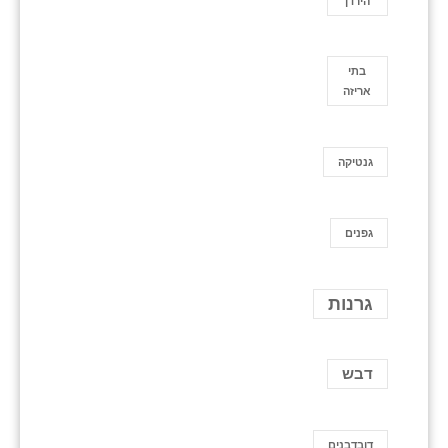
הירדן
בתי
אריזה
גנטיקה
גפנים
גרנות
דבש
דובדבנים