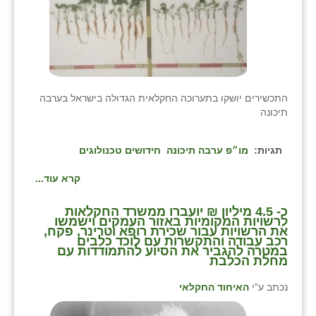
כפר הרי״ף
כפר מישר
כפר מע״ש
כפר מרדכי
התכשירים יושקו בתערוכה החקלאית הגדולה בישראל בערבה
תיכונה
כפר סבא (אגרא)
כפר שמריהו
תגיות:
מו״פ ערבה תיכונה
חידושים טכנולוגים
מגשימים
קרא עוד...
מישר
כ- 4.5 מיליון ₪ יועברו ממשרד החקלאות
לרשויות המקומיות באזור העמקים וישמשו
את הרשויות עבור שכירת רופא וטרינר, פקח,
מכורה
רכב עבודה והתקשרות עם לוכד כלבים
במטרה להגביר את הסיוע להתמודדות עם
מחלת הכלבת
מנחמיה
נכתב ע"י
האיחוד החקלאי
נאות הכיכר