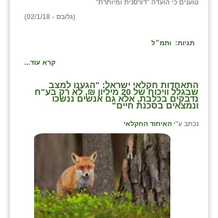
טוענים כי הועדה "דורסנית ומיותרת"
(גלובס - 02/1/18)
תגיות:
ותמ״ל
קרא עוד...
התאחדות חקלאי ישראל: "הגענו למצב
שבגלל וויכוח של 20 מיליון ₪, לא רק בע"ח
נדבקים בכלבת, אלא גם אנשים ננשכו
ונמצאים בסכנת חיים"
נכתב ע"י
האיחוד החקלאי