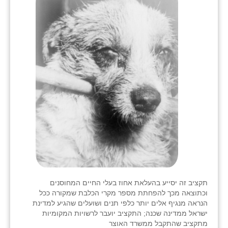
נווה אטי״ב
נהריה (אג״ש)
ניר צבי
עין חצבה
עין תמר
עמרים
קורנית
קלחים
רועי
תקציב זה יסייע בהעלאת אחוז בעלי החיים המחוסנים
רימונים
וכתוצאה מכך להפחתת מספר מקרי הכלבת שמקורה ככל
הנראה מנגיף אלים יותר כלפי תנים ושועלים שהגיע למדינת
רמות השבים
ישראל ממדינה שכנה; התקציב יועבר לרשויות המקומיות
מתקציב שהתקבל ממשרד האוצר
רמת הדר