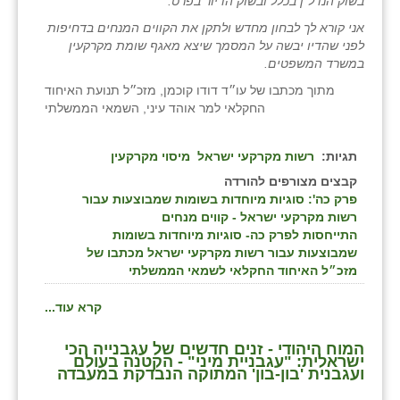
בשוק הנדל"ן בכלל ובשוק הדיור בפרט.
אני קורא לך לבחון מחדש ולתקן את הקווים המנחים בדחיפות
לפני שהדיו יבשה על המסמך שיצא מאגף שומת מקרקעין
במשרד המשפטים.
מתוך מכתבו של עו״ד דודו קוכמן, מזכ״ל תנועת האיחוד
החקלאי למר אוהד עיני, השמאי הממשלתי
תגיות:
רשות מקרקעי ישראל
מיסוי מקרקעין
קבצים מצורפים להורדה
פרק כה': סוגיות מיוחדות בשומות שמבוצעות עבור
רשות מקרקעי ישראל - קווים מנחים
התייחסות לפרק כה- סוגיות מיוחדות בשומות
שמבוצעות עבור רשות מקרקעי ישראל מכתבו של
מזכ״ל האיחוד החקלאי לשמאי הממשלתי
קרא עוד...
המוח היהודי - זנים חדשים של עגבנייה הכי
ישראלית: "עגבניית מיני" - הקטנה בעולם
ועגבנית 'בון-בון' המתוקה הנבדקת במעבדה