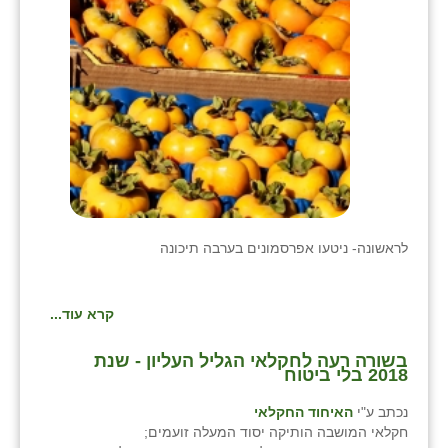
בני ציון
בצרה
בקעות
ֿגבעת שפירא
גן הדרום
גן השומרון
לראשונה- ניטעו אפרסמונים בערבה תיכונה
גני עם
גני יהודה
קרא עוד...
גנות
בשורה רעה לחקלאי הגליל העליון - שנת
2018 בלי ביטוח
ורד יריחו
נכתב ע"י
האיחוד החקלאי
דקל
חקלאי המושבה הותיקה יסוד המעלה זועמים;