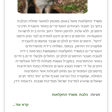
משרד החקלאות פועל באופן מאומץ למזעור מחלת הכלבת
בתוך כך תגבור הצוותים הווטרינריים באזור והעברת תרכיבי
חיסונים, ללא עלות, לחיסון חתולי רחוב וחיות בית לרשויות
המקומיות. החיסונים ניתנים חינם לאזרחים לצד מתן חיסוני
"דחף", חיסונים חוזרים לכלבים שכבר מחוסנים להגברת
אפקטיביות החיסון. בנוסף, נשלחה ניידת מהשירותים
הווטרינריים במשרד החקלאות המשמשת כמרפאה ניידת
לטובת תגבור החיסונים לכלבים, חתולים ולבעלי חיים ביתיים
באזור ההתפרצות. במקביל נעשות פעולות לדילול אוכלוסיית
התנים על ידי רשות הטבע והגנים והכפלת כמות הפיתיונות
(חיסונים) המפוזרים גם מחוץ לגבולות אזור התפרצות
המחלה, שמקורה ככל הנראה מנגיף אלים יותר כלפי תנים
ושועלים שהגיע למדינת ישראל ממדינות שכנות, כדוגמת ירדן.
תגיות:
כלבת
משרד החקלאות
קרא עוד...