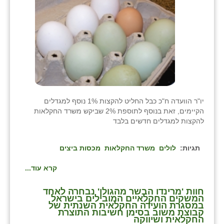
יו"ר הוועדה ח"כ כבל החליט להקצות 1% נוסף למגדלים
הקיימים, זאת בנוסף לתוספת 2% שביקש משרד החקלאות
להקצות למגדלים חדשים בלבד
תגיות:
לולים
משרד החקלאות
מכסות ביצים
קרא עוד...
חוות 'מרינדו הבשר מהגולן' נבחרה לאחד
המשקים החקלאיים המובילים בישראל
במסגרת הועידה החקלאית השנתית של
קבוצת משוב בסימן חשיבות התוצרת
החקלאית ושיווקה