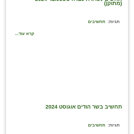
נווה אטי״ב
(מתוקן)
נהריה (אג״ש)
תגיות:
תחשיבים
ניר צבי
קרא עוד...
עין חצבה
עין תמר
עמרים
קורנית
קלחים
רועי
תחשיב בשר הודים אוגוסט 2024
רימונים
רמות השבים
תגיות:
תחשיבים
רמת הדר