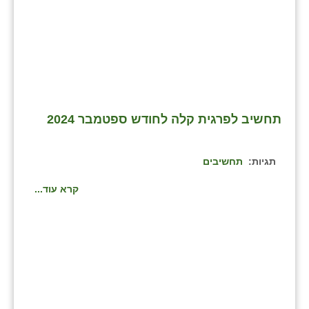
זוהר
הדר עם
חבצלת השרון
חמרה
תחשיב לפרגית קלה לחודש ספטמבר 2024
חרב לאת
יבול (מורג)
תגיות:
תחשיבים
יקנעם
קרא עוד...
כליל
יד השמונה
כפר אביב
כפר ביאליק