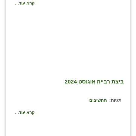
קרא עוד...
שבי ציון
שדה ורבורג
שדה צבי
שדמה
שכניה
תלמי יוסף
ביצת רבייה אוגוסט 2024
בוסתן הגליל
תגיות:
תחשיבים
קרא עוד...