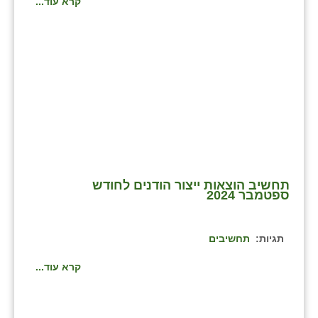
קרא עוד...
בני ציון
בצרה
בקעות
ֿגבעת שפירא
גן הדרום
גן השומרון
תחשיב הוצאות ייצור הודנים לחודש
גני עם
ספטמבר 2024
גני יהודה
תגיות:
תחשיבים
גנות
קרא עוד...
ורד יריחו
דקל