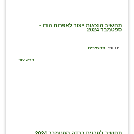
כפר הרי״ף
כפר מישר
תחשיב הוצאות ייצור לאפרוח הודו -
כפר מע״ש
ספטמבר 2024
כפר מרדכי
תגיות:
תחשיבים
כפר סבא (אגרא)
קרא עוד...
כפר שמריהו
מגשימים
מישר
מכורה
מנחמיה
נאות הכיכר
תחשיב לפרגית כבדה ספטמבר 2024