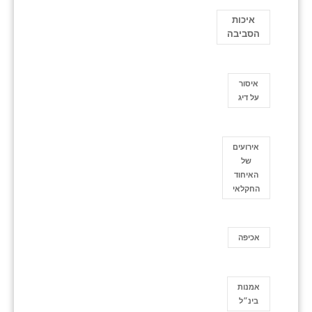
איכות
הסביבה
איסור
על דיג
אירועים
של
האיחוד
החקלאי
אכיפה
אמנות
בינ״ל