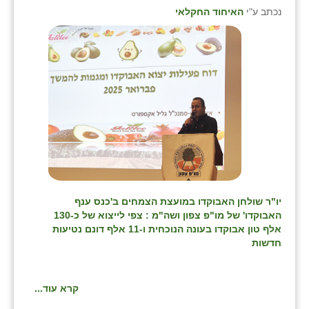
נווה אטי״ב
נכתב ע"י
האיחוד החקלאי
נהריה (אג״ש)
ניר צבי
עין חצבה
עין תמר
עמרים
קורנית
קלחים
יו"ר שולחן האבוקדו במועצת הצמחים ב'כנס ענף
האבוקדו' של מו"פ צפון ושה"מ : צפי לייצוא של כ-130
רועי
אלף טון אבוקדו בעונה הנוכחית ו-11 אלף דונם נטיעות
חדשות
רימונים
רמות השבים
קרא עוד...
רמת הדר