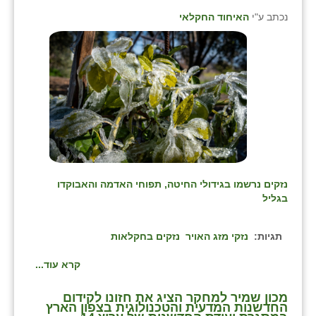
זוהר
נכתב ע"י
האיחוד החקלאי
הדר עם
חבצלת השרון
חמרה
חרב לאת
יבול (מורג)
יקנעם
נזקים נרשמו בגידולי החיטה, תפוחי האדמה והאבוקדו
בגליל
כליל
תגיות:
נזקי מזג האויר
נזקים בחקלאות
יד השמונה
קרא עוד...
כפר אביב
כפר ביאליק
מכון שמיר למחקר הציג את חזונו לקידום
החדשנות המדעית והטכנולוגית בצפון הארץ