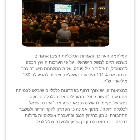
המלחמה הארוכה והגזרות הכלכליות הציבו אתגרים
משמעותיים למשק הישראלי. על פי הערכות היועץ הכספי
לרמטכ”ל, תא”ל ד”ר גיל פנחס, עלות המלחמה הישירה כבר
חצתה את 111.4 מיליארד השקלים, וצפויה להגיע לכ-130
מיליארד ש”ח.
במציאות זו, יש צורך דחוף בפתרונות כלכליים שיביאו לצמיחה
מחודשת. “משוב גרופ”, המובילים את הכלכלה הירוקה
בישראל, יקיימו לראשונה בבאר שבע את “ועידת ישראל
לכלכלה ירוקה”, מתוך אמונה כי הפתרון ליוקר הדיור ולמשבר
התחבורתי טמון בחיזוק הנגב ובהעברת אוכלוסיות גדולות
דרומה – בהתאם לחזון בן גוריון ולמעבר צה”ל לנגב.