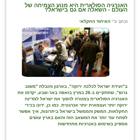
האנרגיה הסולארית היא מנוע הצמיחה של
העולם - השאלה אם גם בישראל?
שבי ציון
נכתב ע"י
האיחוד החקלאי
שדה ורבורג
שדה צבי
שדמה
שכניה
תלמי יוסף
בוסתן הגליל
ב"ועידת ישראל לכלכה ירוקה", בארגון והובלת "משוב
גרופ", שתתקיים ב-26 במרץ בזאפה באר-שבע, יקדמו את
האנרגיה הסולארית במטרה להפוך את ישראל למדינה
ירוקה יותר ועצמאית יותר אנרגטית. כמו כן, ידונו בכירי
החקלאות, המשק והממשל בישראל ביתרונות, איך אפשר
לפתח עוד יותר את המשאב הזה והאם בארץ עושים
מספיק בשימוש באנרגיות מתחדשות