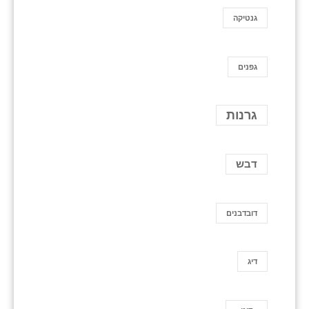
גנטיקה
גפנים
גרנות
דבש
דובדבנים
דיג