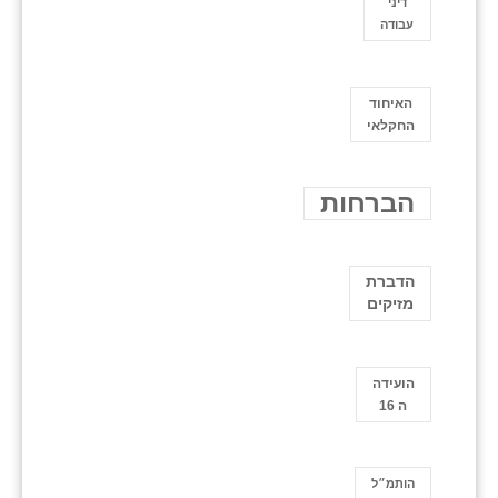
דיני
עבודה
האיחוד
החקלאי
הברחות
הדברת
מזיקים
הועידה
ה 16
הותמ״ל