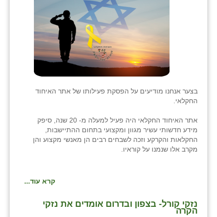
בני ציון
בצרה
בקעות
ֿגבעת שפירא
גן הדרום
בצער אנחנו מודיעים על הפסקת פעילותו של אתר האיחוד
החקלאי.
גן השומרון
אתר האיחוד החקלאי היה פעיל למעלה מ- 20 שנה, סיפק
גני עם
מידע חדשותי עשיר מגוון ומקצועי בתחום ההתיישבות,
החקלאות והקרקע וזכה לשבחים רבים הן מאנשי מקצוע והן
גני יהודה
מקרב אלו שנמנו על קוראיו.
גנות
קרא עוד...
ורד יריחו
נזקי קורל- בצפון ובדרום אומדים את נזקי
דקל
הקרה