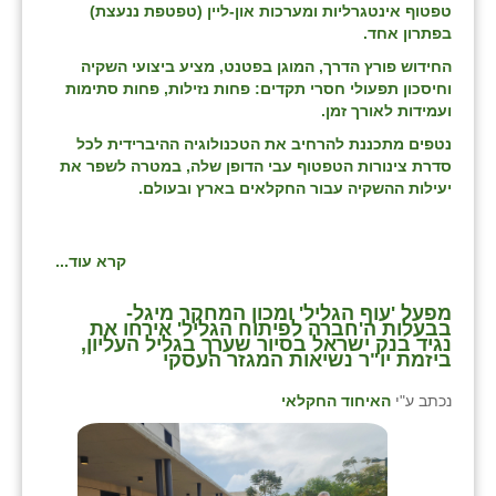
טפטוף אינטגרליות ומערכות און-ליין (טפטפת ננעצת)
בפתרון אחד.
החידוש פורץ הדרך, המוגן בפטנט, מציע ביצועי השקיה
וחיסכון תפעולי חסרי תקדים: פחות נזילות, פחות סתימות
ועמידות לאורך זמן.
נטפים מתכננת להרחיב את הטכנולוגיה ההיברידית לכל
סדרת צינורות הטפטוף עבי הדופן שלה, במטרה לשפר את
יעילות ההשקיה עבור החקלאים בארץ ובעולם.
קרא עוד...
מפעל 'עוף הגליל' ומכון המחקר מיגל-
בבעלות ה'חברה לפיתוח הגליל' אירחו את
נגיד בנק ישראל בסיור שערך בגליל העליון,
ביזמת יו"ר נשיאות המגזר העסקי
נכתב ע"י
האיחוד החקלאי