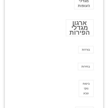
מגדלי
העופות
ארגון
מגדלי
הפירות
בוררות
בחירות
ביטוח
נזקי
טבע