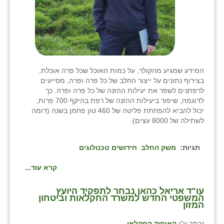
המידע שמגיע מהקולר, על כמות האוכל שכל פרה אוכלת,
בצירוף נתונים על ייצור החלב של כל פרה ופרה, מסייעים
לרפתנים לשפר את יעילות ההזנה של כל פרה ופרה. כך
לדוגמה, שיפור ביעילות ההזנה של רפת בהיקף 700 פרות,
יכול להביא להפחתת פליטה של 460 טון פחמן בשנה (דומה
לשתילה של 8000 עצים)
תגיות:
משק החלב
חידושים טכנולוגים
קרא עוד...
עו"ד אריאל כהאן נבחר לתפקיד היועץ
המשפטי החדש למשרד החקלאות וביטחון
המזון
נכתב ע"י
האיחוד החקלאי