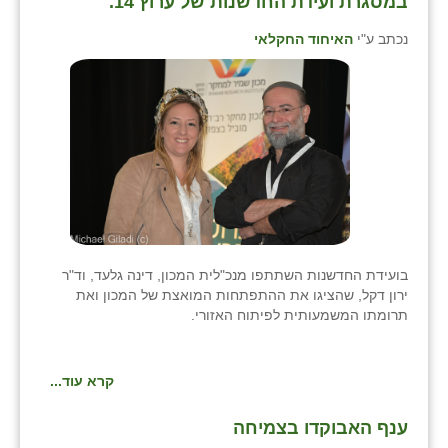
במסגרת ועידת החדשנות של ערוץ 14.
כפר הרי״ף
נכתב ע"י
האיחוד החקלאי
כפר מישר
כפר מע״ש
כפר מרדכי
כפר סבא (אגרא)
כפר שמריהו
מגשימים
בועידת החדשנות השתתפו מנכ"לית המכון, דינה גלעד, וד"ר
מישר
ירון דקל, שהציגו את ההתפתחות המואצת של המכון ואת
תרומתו המשמעותית לפיתוח האזורי.
מכורה
מנחמיה
קרא עוד...
נאות הכיכר
ענף האבוקדו בצמיחה