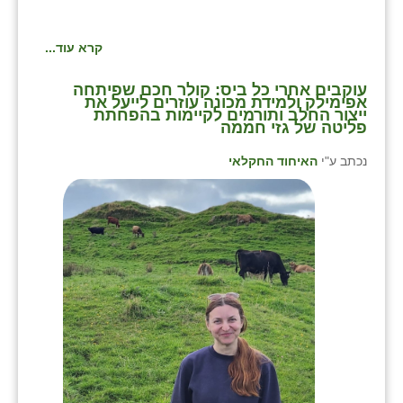
קרא עוד...
⁨עוקבים אחרי כל ביס: קולר חכם שפיתחה
אפימילק ולמידת מכונה עוזרים לייעל את
ייצור החלב ותורמים לקיימות בהפחתת
פליטה של גזי חממה
נכתב ע"י
האיחוד החקלאי