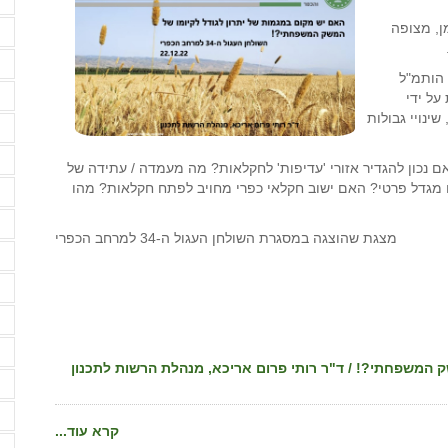
ד
ן, מצופה
ד
 הותמ"ל
ד
על ידי
שינויי גבולות
ה
ה
נכון להגדיר אזורי 'עדיפות' לחקלאות? מה מעמדה / עתידה של
 מגדל פרטי? האם ישוב חקלאי כפרי מחויב לפתח חקלאות? מהו
ה
ה
מצגת שהוצגה במסגרת השולחן העגול ה-34 למרחב הכפרי
ה
ה
ה
ה
ק המשפחתי?! / ד"ר רותי פרום אריכא, מנהלת הרשות לתכנון
ה
ה
קרא עוד...
ה