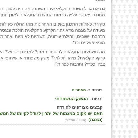
גם אם גודל השטח החקלאי איננו משתנה מהותית לאורך זמ
ממנו כי יאפשר עלייה בכמות התוצרת החקלאית לאורך זמן.
סקירת פעולות התכנון בשנים האחרונות מאז החלה פעילות
מעידה על מגמה מדאיגה.* הקרקע החקלאית הולכת וננגסת 
הרחבת יישובים, 'זחילה' עירונית, תשתיות לאומיות ואחרות, 
מוניציפאליים וכד'.
מה משמעות החקלאות לביטחון המזון? למדינת ישראל? האם 
קרקע חקלאית? מיהו 'חקלאי'? משק משפחתי או שיתופי או
צביון כפרי? ותרבות כפרית?
פורסם ב-
מאמרים
תגיות:
המשק המשפחתי
קבצים מצורפים להורדה
האם יש מקום במגמות של יתרון לגודל לקיומו של המש
(מצגת)
(20068 הורדות)