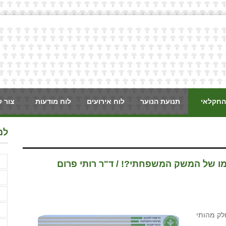
החקלאי
תנועת הנוער
לוח אירועים
לוח מודעות
צור 
למ
א
מו של המשק המשפחתי?! / ד"ר רותי פרום
א
א
ב
לק מהותי
ג