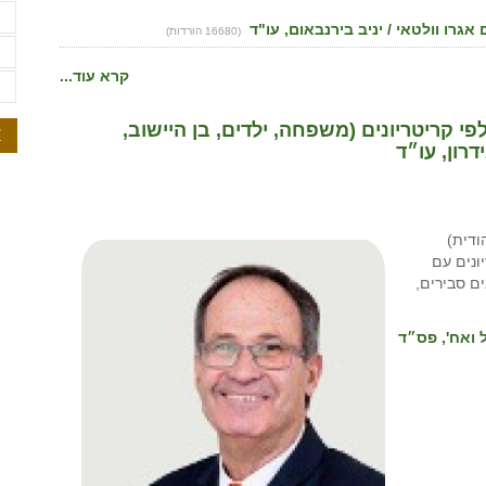
ת
גרו וולטאי / יניב בירנבאום, עו"ד
(16680 הורדות)
ת
קרא עוד...
ת
י קריטריונים (משפחה, ילדים, בן היישוב,
א
דרון, עו״ד
ודית)
ונים עם
ים סבירים,
י ישראל ואח', פס״ד