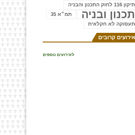
יקון 116 לחוק התכנון והבניה
כנון ובניה
תמ״א 35
עסוקה לא חקלאית
ירועים קרובים
לאירועים נוספים