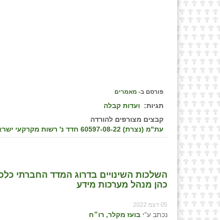
פורסם ב-
מאמרים
תגיות:
ועדות קבלה
קבצים מצורפים להורדה
עת"מ (נצרת) 60597-08-22 חדד נ' רשות מקרקעי ישראל ואח', פס״ד מיום 01/12/2022
השלכות השינויים בדרוג המדד החברתי כלכלי
כהן מנהל מערכות מידע
05 דצמ 2022
נכתב ע"י
בועז מקלר, רו״ח