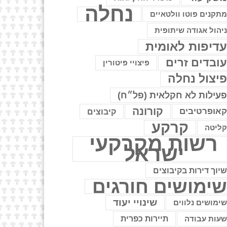
נחלה
תקנים פוטו וולטאיים
יהול אגודה שיתופית
דיפות לאומית
ובדים זרים
פיצויי פיטורין
יצול נחלה
עילות לא חקלאית (פל״ח)
קורונה
אופרטיבים
קיבוצים
קרקע
ליטה
רשות מקרקעי
ישראל
יוך דירות בקיבוצים
ימושים חורגים
שינויי יעוד
ימושים נלווים
עות עבודה
תיירות כפרית