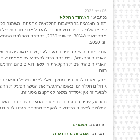
06 דצמ 2022
נכתב ע"י
האיחוד החקלאי
תחום האנרגיה בהתיישבות החקלאית מתפתח ומשתנה בקצ
שינויי רגולציה תדירים שמטרתם להגדיל את ייצור החשמל מ
מתחדשות ל-30% עד שנת 2030, בהתאם להחל
יוני 2020.
אנו שמחים להציג בפניכם, מעת לעת, שינויי רגולציה וחידו
האנרגיה והחשמל, שיש בהם בכדי להשפיע על מיזמים שוני
האנרגיה בהתיישבות החקלאית או שאנו רואים בהם הזדמנויו
רווח.
מתקן אגרו וולטאי הינו מתקן דואלי לייצור חשמל סולארי ה
גידולים חקלאיים ובאופן שיאפשר את המשך הפעילות החקלא
למועד זה אין אסדרה מלאה למתקנים מסוג זה.
חוזר זה, עניינו בטיוטת דו"ח מסכם מטעם הצוות הבין משרד
המלצות לצעדים הנדרשים להקמת מתקנים אגרו וולטאים שפורסם ביו
פורסם ב-
מאמרים
תגיות:
אנרגיות מתחדשות