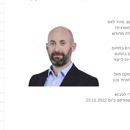
מ
נ
ב מהיר לאור
ע
אנרגיות
טת הממשלה מחודש
ע
פ
שים בתחום
ם בתחום
פ
ת לייצור
ק
ק
מוקם מעל
ית. נכון
י לגיבוש
ש
ם 23.11.2022.
ש
ש
ש