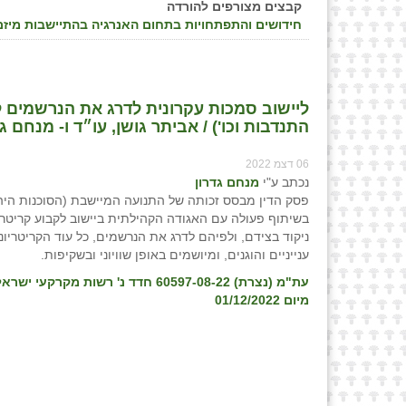
קבצים מצורפים להורדה
חידושים והתפתחויות בתחום האנרגיה בהתיישבות מיזם א
ליישוב סמכות עקרונית לדרג את הנרשמים לפ
התנדבות וכו') / אביתר גושן, עו״ד ו- מנחם גי
06 דצמ 2022
נכתב ע"י
מנחם גדרון
פסק הדין מבסס זכותה של התנועה המיישבת (הסוכנות היה
בשיתוף פעולה עם האגודה הקהילתית ביישוב לקבוע קריטרי
ניקוד בצידם, ולפיהם לדרג את הנרשמים, כל עוד הקריטריונ
ענייניים והוגנים, ומיושמים באופן שוויוני ובשקיפות.
עת"מ (נצרת) 60597-08-22 חדד נ' רשות מקרקע
מיום 01/12/2022