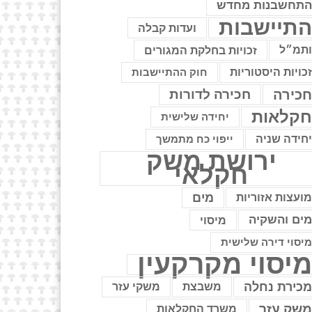
תחשבנות מחדש
תיישבות
ועדות קבלה
תמ״ל
זכויות בחלקת המגורים
כויות היסטוריות
חוק ההתיישבות
כירה
חכירה לדורות
קלאות
יחידה שלישית
חידה שניה
ייפוי כח מתמשך
ירושת משק
חקלאי
מים
ועצות אזוריות
ים והשקיה
מיסוי
יסוי דירה שלישית
יסוי מקרקעין
כירת נחלה
משבצת
משקי עזר
שק עזר
משרד החקלאות