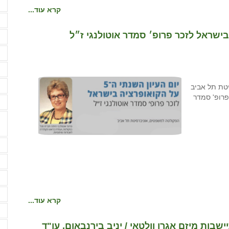
ה
קרא עוד...
ה
ו
ז
ח
ח
יברסיטת תל אביב
ה של פרופ' סמדר
י
מ
מ
מ
מ
קרא עוד...
מ
ות מיזם אגרו וולטאי / יניב בירנבאום, עו"ד
מ