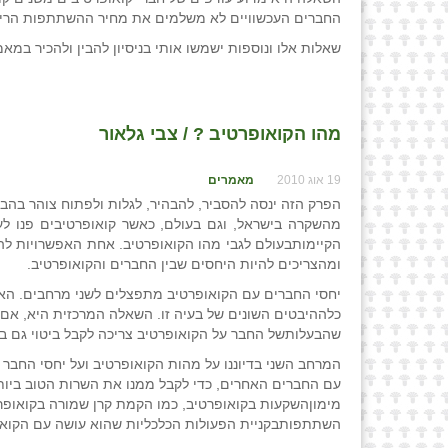
החברים העכשוויים לא משלמים את מחיר ההשתתפות הריא
שאלות אלו ונוספות ישמשו אותי בניסיון להבין ולהכיר במ
מהו הקואופרטיב ? / צבי גלאור
19 אוג 2010
מאמרים
הפרק הזה ינסה להסביר, להבהיר, לגלות ולפתוח צוהר בהב
מהשקרה בישראל, וגם בעולם, כאשר קואופרטיבים פנו ל
הקיימותבעולם לגבי מהו הקואופרטיב. אחת האפשרויות לה
ומהצריכים להיות היחסים שבין החברים והקואופרטיב.
יחסי החברים עם הקואופרטיב מתפצלים לשני מרחבים. האח
כלההיבטים השונים של בעיה זו. השאלה המרכזית היא, אם
שהבעלותשל החבר על הקואופרטיב צריכה לקבל ביטוי גם בב
המרחב השני בדיוננו על מהות הקואופרטיב ועל יחסי החב
עם החברים האחרים, כדי לקבל ממנו את השרות הטוב ביות
מימוןהשקעות בקואופרטיב, כמו הקמת קרן שמורה בקואופרט
השתתפותבקניית הפעולות הכלכליות שהוא עושה עם הקואופר