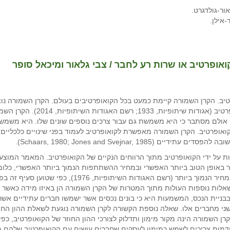
ור-גולדגרט.
אילן.
אופרטיב או שרות רע לחבר / צבי גלאור ומיכאל סופר
רטיב. הקרן השמורה קיימת כמעט בכל הקואופרטיבים בעולם. הקרן השמורה נו
כל שנה לעבר קרן זו מתוך הרווחי
לת הקואופרטיב בעיתות משבר כלכלי (Schaars, 1980). אולם מסתבר כי היא משמשת גם עבור צרכים נוספים
הקואופרטיב. הקרן השמורה מאפשרת לקואופרטיב לעמוד בפני שינויים כלכליים,
Schaars, 1980; Jones and Svejna).
 על ידי הקואופרטיב מתוך הרווחים הנקיים של הקואופרטיב. המאמר המוצע ל
אופן הטוב ביותר האפשרי ובמחיר ההשתתפות הנמוך ביותר האפשרי, כלומ
רווחים. באם הקואופרטיב נוסד על ידי חבריו למען השרות ב
שאלות נוספות העולות מתוך המטרות של הקרן השמורה הן באיזו מידה כאשר
כפי שטוענים שני מחברים אלו. שאלה נוספת הקשורה לקרן השמורה נוגעת לשאלת ההון
דמות צריכים לשמש כמימון לעסקים שחברים עושים עם הקואופרטיב שלהם מס