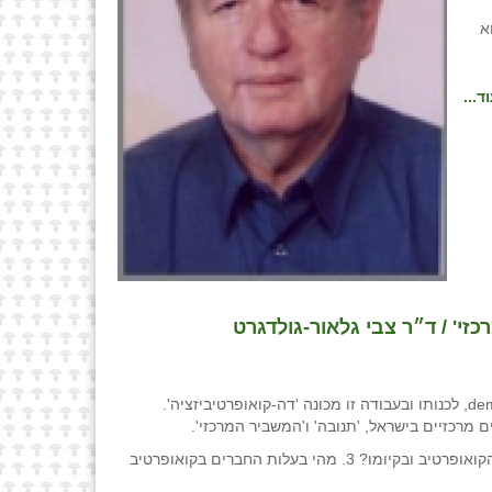
א
ד...
י' / ד״ר צבי גלאור-גולדגרט
מחקר זה עוסק בתהליך שבו קואופרטיבים מסיימים את דרכם ועוברים תהליך המכונה בספרות המחקר באנגלית ובצרפתית demutualization, לכנותו ובעבודה זו מכונה 'דה-קואופרטיביזציה'.
 מרכזיים בישראל, 'תנובה' ו'המשביר המרכזי'.
שאלות המחקר המרכזיות הן: 1. מדוע איבדו שני קואופרטיבים מרכזיים את הקואופרטיביות שלהם? 2. מה היה תפקיד החברים בהקמת הקואופרטיב ובקיומו? 3. מהי בעלות החברים בקואופרטיב