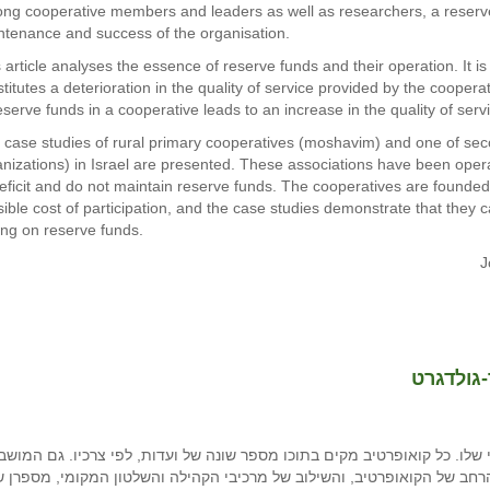
ng cooperative members and leaders as well as researchers, a reserve 
ntenance and success of the organisation.
 article analyses the essence of reserve funds and their operation. It is
titutes a deterioration in the quality of service provided by the cooper
eserve funds in a cooperative leads to an increase in the quality of se
 case studies of rural primary cooperatives (moshavim) and one of sec
nizations) in Israel are presented. These associations have been opera
deficit and do not maintain reserve funds. The cooperatives are found
ible cost of participation, and the case studies demonstrate that they c
ing on reserve funds.
J
-גולדגרט
לו. כל קואופרטיב מקים בתוכו מספר שונה של ועדות, לפי צרכיו. גם המושב,
הרחב של הקואופרטיב, והשילוב של מרכיבי הקהילה והשלטון המקומי, מספרן ש