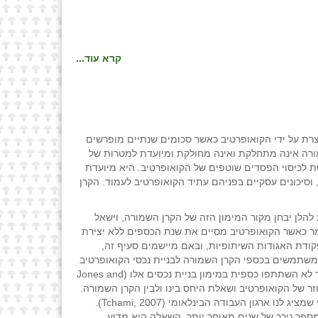
קרא עוד...
צרת על ידי הקואופרטיב כאשר סכומים שנתיים מופרשים
ם השנתיים של אותו קואופרטיב (אגודות שיתופיות, 1933; רשם האגודות השיתופיות, 2014). הקרן השמורה אינה מתחלקת ואינה מחולקת ומיועדת למטרות של
 שונים שלו. היא משמשת לכיסוי הפסדים שוטפים של הקואופרטיב. היא מיועדת
 וסיכונים עסקיים בפניהם עתיד הקואופרטיב לעמוד. הקרן
הלן יבחן מקור המימון הזה של הקרן השמורה, וישאל
ר כאשר הקואופרטיב מסיים את שנת הכספים ללא יצירת
מחיר הנמוך ביותר (רשם האגודות השיתופיות, 1976), כפי שטוען סעיף זה בפקודת האגודות השיתופיות, ובאם מיישמים סעיף זה,
 משתמשים בכספי הקרן השמורה לבניית נכסי הקואופרטיב
ובאותו זמן מאלצים את החברים להשתתף לא באופן שווה בבניית הנכס, המשמעות היא כי בונים נכסים אשר ישמשו חברים עתידיים אשר לא השתתפו כספית במימון בניית נכסים אלו (Jones and
 החוזר של הקואופרטיב ושאלת היחס בינו ולבין הקרן השמורה.
הטיעון הרווח בין מנהיגי קואופרטיבים ובין חוקרים הוא כי הקרן השמורה הינה מקור מימון ותדלוק לצורכי ההון החוזר של הקואופרטיב, כפי שמציג לנו ארגון העבודה הבינלאומי (Tchami, 2007).
פר ניכר של שנים מאוחר יותר. השאלה היא מדוע