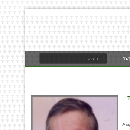
קשר
T
A si