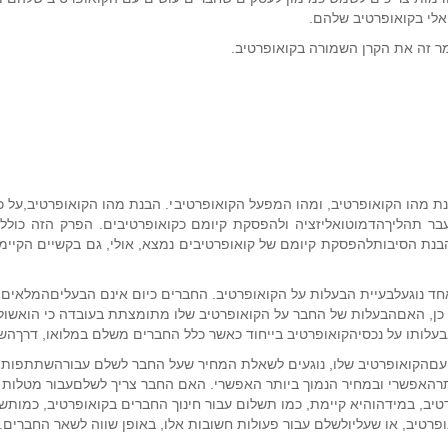
לי בקואופרטיב שלהם.
אמר זה את הקרן השמורה בקואופרטיב.
נת מהו הקואופרטיב, ומהו המפעל הקואופרטיבי. הבנת מהו הקואופרטיב,על כ
עבר תהליךהדמוטואליזציה ולהפסקת קיומם כקואופרטיבים. הפרק הזה כולל
בנת הסיבותלהפסקת קיומם של קואופרטיבים נמצא, אולי, גם בקשיים הקיימ
ד נוגעלבעיית הבעלות על הקואופרטיב. החברים כיום אינם הבעליםהמלאים 
 כן, האםהבעלות של החבר על הקואופרטיב שלו מתומצתת בעובדה כי הואשו
עלותו על נכסיהקואופרטיב בייחוד כאשר כלל החברים משלם במלואו, דרךהש
ר עםהקואופרטיב שלו, נוגעים לשאלת המחיר שעל החבר לשלם עבורהשתתפותו
רהאפשרי ובמחיר הנמוך ביותר האפשרי. האם החבר צריך לשלםעבור מטלות ח
יב, במידהוהיא קיימת, כמו תשלום עבור חינוך החברים בקואופרטיב, כמותשל
טיב, או שעליולשלם עבור פעולות חשובות אלו, באופן שווה לשאר החברים.