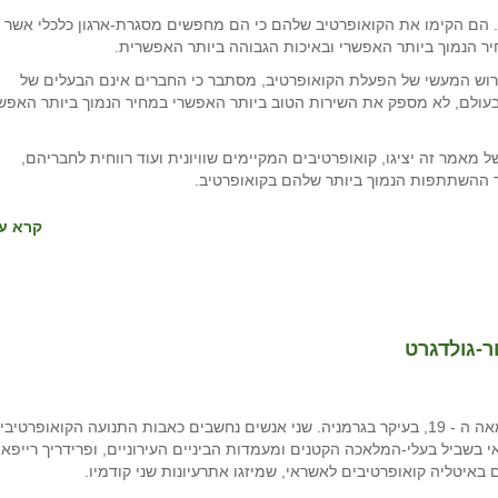
 הם הקימו את הקואופרטיב שלהם כי הם מחפשים מסגרת-ארגון כלכלי אשר
 הנמוך ביותר האפשרי ובאיכות הגבוהה ביותר האפשרית.
ירוש המעשי של הפעלת הקואופרטיב, מסתבר כי החברים אינם הבעלים של
בעולם, לא מספק את השירות הטוב ביותר האפשרי במחיר הנמוך ביותר האפש
אמר זה יציגו, קואופרטיבים המקיימים שוויונית ועוד רווחית לחבריהם,
ר ההשתתפות הנמוך ביותר שלהם בקואופרטיב.
קרא עו
ר-גולדגרט
קואופרטיבים ראשוניים לאשראי ולחיסכון הוקמו באמצע המאה ה - 19, בעיקר בגרמניה. שני אנשים נחשבים כאבות התנועה הקואופרטי
בשביל בעלי-המלאכה הקטנים ומעמדות הביניים העירוניים, ופרידריך רייפאיי
 באיטליה קואופרטיבים לאשראי, שמיזגו אתרעיונות שני קודמיו.