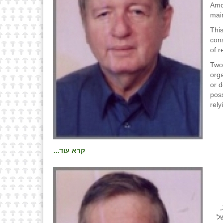
Amo
mai
This
cons
of r
Two
orga
or 
poss
rely
קרא עוד...
ל