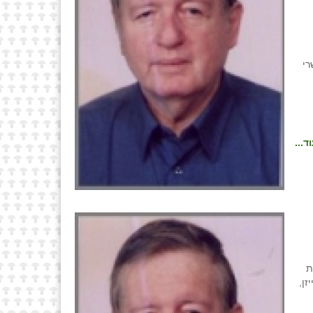
רי
ד...
בית
זן,