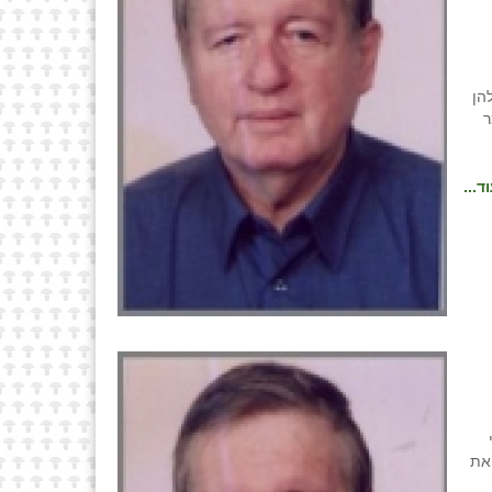
הן
ר
ד...
את