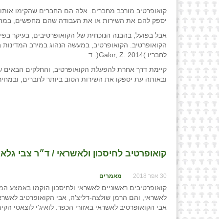
קואופרטיב מורכב מחברים. אלה הם החברים שהקימו אותו.
יספק להם את השירות או את העבודה שהם מחפשים, במחיר
אבל בפועל, בהבנה הנוכחית של הקואופרטיבים, בעיקר בפ
הקואופרטיב. הקואופרטיב, במעשה הנהוג במירב המדינות 
לחבריו )2014 .Galor, Z(. ד
קיימת דרך אחרת להפעלת הקואופרטיב, והחלקים הבאים של מ
ובאותה עת יספקו את השירות הטוב ביותר לחברים, ובמחי
קואופרטיב לחיסכון ולאשראי / ד״ר צבי גלאו
30 אפר 2018
מאמרים
לאשראי, והם הרמן שולצה-דליצ'ה, אבי הקואופרטיב לאשראי 
אבי הקואופרטיב לאשראי באזורי הכפר. לואיג'י לוצאטי הקים