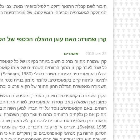
חיבור לשם קבלת התואר 'דוקטור לפילוסופיה' מאת: צבי גלא
המחלקה לגאוגרפיה וסביבה. הוגש לסנט של אוניברסיטת בר-
קרן שמורה: האם עוגן ההצלה הכספי של הקו
25 מאי 2015
מאמרים
קרן שמורה מהווה מרכיב חשוב ביותר בקיומו של כל קואופ
הצ
למימון פיתוח קיים בקואופרטיב, כלומר מימון בניית נכסי 
השמורה מאפשרת הגדלת ההון החוזר של הקואופרטיב וכתשובה להפסדים עתידיים (r, 1985
הקרן השמורה בקואופרטיב נוצרת, כאמור, מהפרשות הנעשות
כמובן את השאלה באם מטרת הקואופרטיב לשרת את החבר ב
מהיכן אם כן נלקחים הרווחים מהם תיווצר הקרן השמורה. 
Svejnar, 1985), יוצרים אי צדק בין החברים, 
השאלה היא מדוע עודפים של חברי קואופרטיבים משנים קו