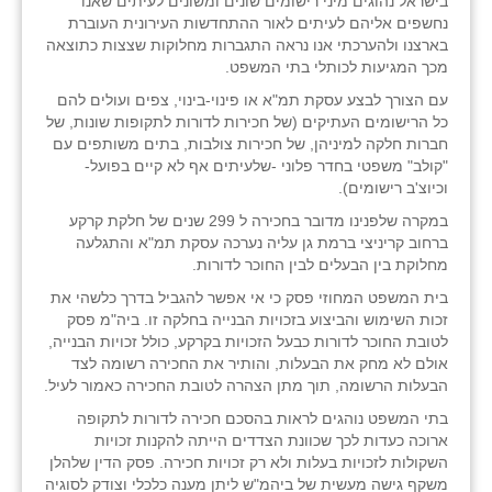
בישראל נהוגים מיני רישומים שונים ומשונים לעיתים שאנו
נחשפים אליהם לעיתים לאור ההתחדשות העירונית העוברת
בארצנו ולהערכתי אנו נראה התגברות מחלוקות שצצות כתוצאה
מכך המגיעות לכותלי בתי המשפט.
עם הצורך לבצע עסקת תמ"א או פינוי-בינוי, צפים ועולים להם
כל הרישומים העתיקים (של חכירות לדורות לתקופות שונות, של
חברות חלקה למיניהן, של חכירות צולבות, בתים משותפים עם
"קולב" משפטי בחדר פלוני -שלעיתים אף לא קיים בפועל-
וכיוצ'ב רישומים).
במקרה שלפנינו מדובר בחכירה ל 299 שנים של חלקת קרקע
ברחוב קריניצי ברמת גן עליה נערכה עסקת תמ"א והתגלעה
מחלוקת בין הבעלים לבין החוכר לדורות.
בית המשפט המחוזי פסק כי אי אפשר להגביל בדרך כלשהי את
זכות השימוש והביצוע בזכויות הבנייה בחלקה זו. ביה"מ פסק
לטובת החוכר לדורות כבעל הזכויות בקרקע, כולל זכויות הבנייה,
אולם לא מחק את הבעלות, והותיר את החכירה רשומה לצד
הבעלות הרשומה, תוך מתן הצהרה לטובת החכירה כאמור לעיל.
בתי המשפט נוהגים לראות בהסכם חכירה לדורות לתקופה
ארוכה כעדות לכך שכוונת הצדדים הייתה להקנות זכויות
השקולות לזכויות בעלות ולא רק זכויות חכירה. פסק הדין שלהלן
משקף גישה מעשית של ביהמ"ש ליתן מענה כלכלי וצודק לסוגיה