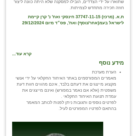
נווה אטי״ב
שתוארו על ידי הצדדים, הובילו למסקנה שלא היתה כוונה ליצור
חוזה חכירה מתחדש לצמיתות.
נהריה (אג״ש)
ת.א. (מרכז) 37747-11-15 חינסקי ואח' נ' קרן קיימת
לישראל בעמ(אחר/נוסף) ואח', פס״ד מיום 29/12/2024
ניר צבי
עין חצבה
עין תמר
קרא עוד...
עמרים
מידע נוסף
הערת מערכת
קורנית
מאמרים המפורסמים באתר האיחוד החקלאי על ידי אנשי
מקצוע מייצגים את דעתם בלבד, אינם מהווים חוות דעת
קלחים
משפטית (אלא אם נאמר במפורש) ואינם מייצגים את
עמדת תנועת האיחוד החקלאי .
רועי
לפרטים נוספים ותגובות ניתן לפנות לכותב המאמר
בהתאם לפרטיו המפורטים לעיל.
רימונים
רמות השבים
רמת הדר