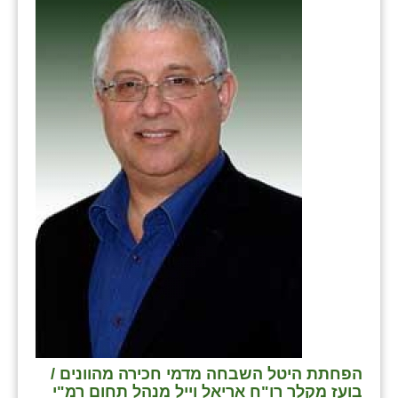
שבי ציון
שדה ורבורג
שדה צבי
שדמה
שכניה
תלמי יוסף
בוסתן הגליל
הפחתת היטל השבחה מדמי חכירה מהוונים /
בועז מקלר רו"ח אריאל וייל מנהל תחום רמ"י