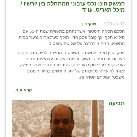
המשק הינו נכס עזבוני המתחלק בין יורשיו /
מיכל האריס, עו"ד
17 מרס 2020
פסקי דין
הסכם חכירה היסטורי אשר נחתם בראשית שנות ה-50 עם
פיק"א תקף, כך קיבל פסק הדין תוקף בערכאת הערעור בבית
המשפט המחוזי בהרכב של שלושה שופטים.
פסק הדין נצמד לתשתית משפטית מחייבת לפיה המנוח היה
בעל זכויות חכירה במשק, זכויות ראשיות עצמאיות וברות
הורשה, נקבע כי חרף העובדה שהתובע התגורר ועבד במשק
זכותו לא עולה על זכותם של יתר היורשים בהיעדר מנגנון
משפטי המקיים הסדר זה.
קרא עוד...
תביעה