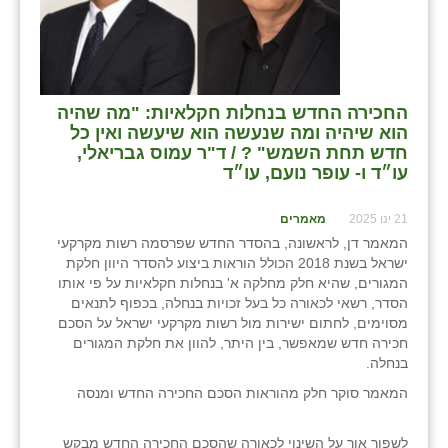
בני ציון
בצרה
בקעות
החכירה החדש בנחלות חקלאיות: "מה שהיה
הוא שיהיה ומה שנעשה הוא שיעשה ואין כל
ֿגבעת שפירא
חדש תחת השמש" ? / ד"ר עמוס גבריאלי,
עו״ד ו- עופר נועם, עו״ד
גן הדרום
21 ינו 2025
מאמרים
גן השומרון
המאמר דן, לראשונה, בהסדר החדש שפרסמה רשות מקרקעי
ישראל בשנת 2018 הכולל הוראות ביצוע להסדר היוון חלקת
גני עם
המגורים, שהיא חלק מחלקה א' בנחלות חקלאיות על פי אותו
הסדר, רשאי לכאורה כל בעל זכויות בנחלה, בכפוף לתנאים
גני יהודה
מסוימים, לחתום ישירות מול רשות מקרקעי ישראל על הסכם
חכירה חדש שמאפשר, בין היתר, להוון את חלקת המגורים
גנות
בנחלה.
ורד יריחו
המאמר סוקר חלק מהוראות הסכם החכירה החדש ומנסה
דקל
לשפוך אור על השינוי לכאורה שהסכם החכירה החדש מבקש