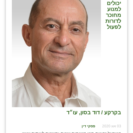
יכולים
למנוע
מחוכר
לדורות
לפעול
בקרקע / דוד בסון, עו״ד
03 אוג 2020
פסקי דין