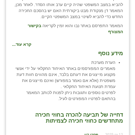
להביא במצב המשפטי שהיה קיים ערב אותו הסדר. לאחר מכן,
זוהר
המאמר דן מנקודת מבט ביקורתית האם יש בהסכם החכירה
החדש כדי להביא לשינוי במצב המשפטי הקיים.
הדר עם
המאמר התפרסם באתר נבו והוא זמין לקריאה
בקישור
חבצלת השרון
המצורף
חמרה
קרא עוד...
מידע נוסף
חרב לאת
הערת מערכת
יבול (מורג)
מאמרים המפורסמים באתר האיחוד החקלאי על ידי אנשי
מקצוע מייצגים את דעתם בלבד, אינם מהווים חוות דעת
יקנעם
משפטית (אלא אם נאמר במפורש) ואינם מייצגים את
עמדת תנועת האיחוד החקלאי .
כליל
לפרטים נוספים ותגובות ניתן לפנות לכותב המאמר
בהתאם לפרטיו המפורטים לעיל.
יד השמונה
כפר אביב
דחייה של תביעה להכרה בחוזי חכירה
מתחדשים כחוזי חכירה לצמיתות
כפר ביאליק
12 ינו 2025
פסקי דין