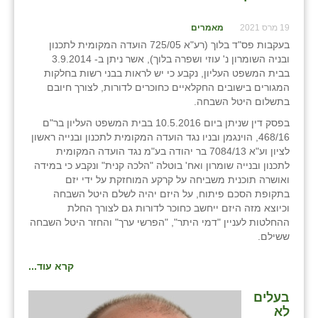
19 מרס 2021
מאמרים
בעקבות פס"ד בלוך (רע"א 725/05 הועדה המקומית לתכנון
ובניה השומרון נ' עוזי ושפרה בלוך), אשר ניתן ב- 3.9.2014
בבית המשפט העליון, נקבע כי יש לראות בבני רשות בחלקות
המגורים בישובים החקלאיים כחוכרים לדורות, לצורך חיובם
בתשלום היטל השבחה.
בפסק דין שניתן ביום 10.5.2016 בבית המשפט העליון בר"ם
468/16, הוינגמן ובניו נגד הועדה המקומית לתכנון ובנייה ראשון
לציון וע"א 7084/13 בר יהודה בע"מ נגד הועדה המקומית
לתכנון ובנייה שומרון ואח' בוטלה "הלכה קנית" ונקבע כי במידה
ואושרה תוכנית משביחה על קרקע המוחזקת על ידי יזם
בתקופת הסכם פיתוח, על היזם יהיה לשלם היטל השבחה
וכיוצא מזה היזם ייחשב כחוכר לדורות גם לצורך החלת
ההחלטות לעניין "דמי היתר", "הפרשי ערך" והחזר היטל השבחה
ששילם.
קרא עוד...
בעלים
לא