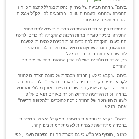
כפר הרי״ף
ביהמ״ש דחה תביעה של מחזיקי נחלות בנהלל להצהיר כי חוזי
החכירה שנחתמו בשנות ה 30 בין התובעים לבין קק״ל אנגליה
כפר מישר
הם חוזי חכירה לצמיתות.
כפר מע״ש
המחלקת בין הצדדים התמקדה בפרשנות שיש לתת לחוזי
החכירה, בעיקר סוגיית מהות הזכות שהוקנתה לחוכרים. לדעת
כפר מרדכי
התובעים, הוקנתה להחוכרים זכות חכירה לצמיתות. לטענת
הנתבעות, הזכות שהוקנתה היא זכות חכירה לדורות שניתן
כפר סבא (אגרא)
לחדשה פעם אחת בלבד. נוסף על
כך, הצדדים חלוקים בשאלת הדין המהותי החל על יחסיהם
כפר שמריהו
החוזיים.
ביהמ״ש קבע כי לשון החוזה מלמדת על כוונת הצדדים לחוזה
מגשימים
לקבוע שתיק תקופות חכירה ״באותם תנאים״ בלבד - תקופה
ראשונה ותקופה שניה, כפי שטרחו וציינו באופן מילולי ומפורש
מישר
בחוזה. זכות הקדימה לחידוש חכירה באותם תנאים על פי
לשונות הפשוטה של החוזה ניתנה לחוכרים ״לתקופה חדשה״
מכורה
אחת ותו לא.
מנחמיה
ביהמ״ש קבע כי נוסחאות המשפט המקובל האנגלי המכירות
בחכירה מתחדשת לצמיתות לא מתקיימות בעניין זה.
נאות הכיכר
כמו כן, הוסיף ביהמ״ש כי גם מטרת החוזה ונסיבות העניין, כפי