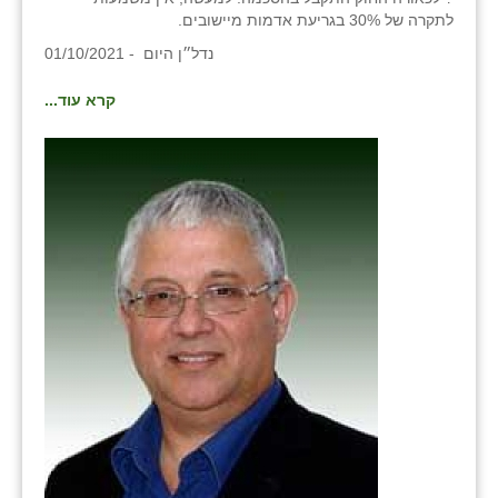
כפר הרי״ף
לתקרה של 30% בגריעת אדמות מיישובים.
נדל״ן היום - 01/10/2021
כפר מישר
כפר מע״ש
קרא עוד...
כפר מרדכי
כפר סבא (אגרא)
כפר שמריהו
מגשימים
מישר
מכורה
מנחמיה
נאות הכיכר