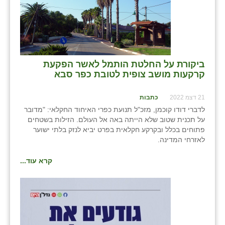
בני ציון
בצרה
בקעות
⁨ביקורת על החלטת הותמל לאשר הפקעת
ֿגבעת שפירא
קרקעות מושב צופית לטובת כפר סבא⁩
גן הדרום
21 דצמ 2022
כתבות
לדברי דודו קוכמן, מזכ"ל תנועת כפרי האיחוד החקלאי: "מדובר
גן השומרון
על תכנית שטוב שלא הייתה באה אל העולם. הזילות בשטחים
פתוחים בכלל ובקרקע חקלאית בפרט יביא לנזק בלתי ישוער
גני עם
לאזרחי המדינה.
גני יהודה
קרא עוד...
גנות
ורד יריחו
דקל