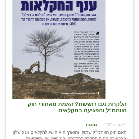
זוהר
הדר עם
חבצלת השרון
חמרה
חרב לאת
יבול (מורג)
יקנעם
כליל
הלקחת וגם רוששת? האמת מאחורי חוק
יד השמונה
הוותמ"ל והפגיעה בחקלאים
כפר אביב
29 ספט 2021
כתבות
כפר ביאליק
האם חוק הוותמ״ל שתוקן והוארך הוא הישג לחקלאים או כישלון
? לכאורה החוק התקבל בהסכמה. למעשה, אין משמעות