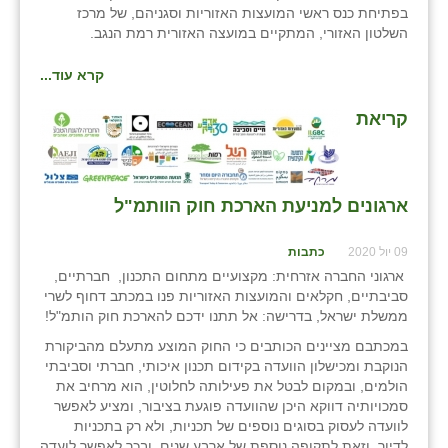
בפתיחת כנס ראשי המועצות האזוריות וסגניהם, של מרכז
השלטון האזורי, המתקיים במועצה האזורית רמת הנגב.
קרא עוד...
קריאת
ארגונים למניעת הארכת חוק הוותמ"ל
09 יול 2020
כתבות
ארגוני החברה אזרחית: מקצועיים מתחום התכנון, חברתיים,
סביבתיים, חקלאים והמועצות האזוריות פנו במכתב דחוף לשרי
ממשלת ישראל, בדרישה: אל תתנו ידכם להארכת חוק הותמ"ל!
במכתבם מציינים הכותבים כי החוק המוצע מתעלם מהביקורת
הנוקבת ומכישלון הוועדה בקידום תכנון איכותי, חברתי וסביבתי
הולמים, ובמקום לבטל את פעילותה לחלוטין, הוא מרחיב את
סמכויותיה דווקא היכן שהוועדה פוגעת בציבור, ומציע לאפשר
לוועדה לעסוק בסוגים נוספים של תכניות, ולא רק בתכניות
לדיור, וזאת לתקופה נוספת של ארבע שנים, ובכך לאפשר לועדה