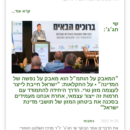
שבי ציון
קרא עוד...
שדה ורבורג
שי
חג׳ג׳:
שדה צבי
שדמה
שכניה
תלמי יוסף
״המאבק על הותמ״ל הוא מאבק על נפשה של
בוסתן הגליל
המדינה״ • על החקלאות: ״ישראל חייבת לייצר
לעצמה מזון טרי. הדרך היחידה להתמודד עם
חרמות זה ייצור עצמאי, אחרת אנחנו מעמידים
בסכנה את ביטחון המזון של תושבי מדינת
ישראל״
25 יול 2021
כתבות
את הדברים אמר הבוקר שי חג׳ג׳ יו״ר מרכז השלטון האזורי