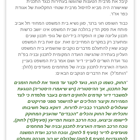
קיבל את מרבית הטענות שהוגשו בעתירות כנגד התכנית
שאישורה היה מביא לחיסול מרבית שטחי החקלאות של אגודת
כפר אז"ר.
כבוד השופט חגי ברנר, סגן נשיא בית המשפט המחוזי תל אביב
פותח את פסק הדין בהלכה שבית המשפט אינו יושב כרשות
תכנון עליונה שכן זו הופקדה בידיהם של גופי תכנון שונים
ומתערב רק במקרים המחייבים זאת. עם זאת בית המשפט
קובע שאין להתעלם מדברים נוקבים שהשמיע בית המשפט
העליון בעתירה שהגישה הועדה המקומית לתכנון ובניה בפ"ת
נגד ועדת השרים לענייני דיור ושם אמר בית המשפט בעניין
הועדה הארצית לתכנון ובניה של מתחמים מועדפים (להלן:
"הותמ"ל) את הדברים הנוקבים הבאים:
"
החוק, כשמו כן הוא, נועד לקצר עד מאוד את לוחות הזמנים
של התכנון, אך ההיסטוריה (ויש שיאמרו היסטריה) הנוגעת
למשברי דיור קודמים ולחוקים דומים בעבר מלמדת כי לצד
המהירות וקיצור ההליכים יש להישמר מפני פרויקטים
שעלולים להתברר כבכייה לדורות. דווקא בשל חשיבותו
ותכליתו של החוק והכלים "הכבדים" שהעניק המחוקק
ליישומו וביצועו, נוכח הרכב הצוות המייעץ (סעיף3(ד) לחוק),
נוכח הרכב הועדה הארצית לתכנון ובניה של מתחמים
מועדפים לדיור (סעיף 5 לחוק), ונוכח הרכב ועדת המשנה
להתנגדויות (סעיף 6 לחוק) שלכולם יש רוב מובהק ומוחלט