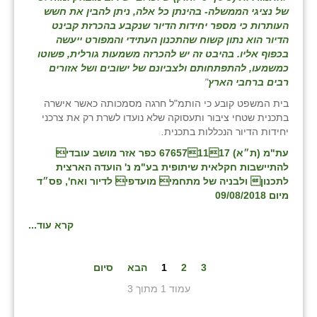
של נציגי הממשלה- בהינתן כל אלה, ניתן להבין את חשש
העותרות כי מספר יחידות הדיור שנקבע בהכרזת קבינט
הדיור הוא נתון קשוח שהתכנון העתידי והמפורט ייעשה
בכפוף אליו. בהיבט זה יש להכרזה משמעות גורלית, פשוטו
כמשמעו, להתפתחותם ולצביונם של ישובים ושל אזורים
רבים ברחבי הארץ
"
בית המשפט קובע כי הותמ"ל חרגה מסמכותה כאשר אישרה
בתכנית שטחי ציבור ותעסוקה שלא נועדו לשרת רק את צרכני
יחידות הדיור הנכללות בתכנית
.
עת"מ (ת״א) 676571117 כפר אזר מושב עובדי
להתיישבות חקלאית שיתופית בע"מ נ' הועדה הארצית
לתכנון ולבניה של מתחמי מועדפי לדיור ואח', פס״ד
מיום 09/08/2018
קרא עוד...
3
2
1
הבא
סיום
עמוד 1 מתוך 3