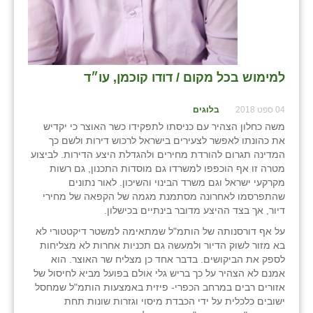
למימוש בכל מקום / דודו קוכמן, עו״ד
04 ספט 2018
בלוגים
משה כחלון הצהיר עם כניסתו לתפקידו כשר האוצר כי יקדיש
את כהונתו לאפשר לצעירים בישראל לרכוש דירות ולשם כך
המדינה תגרום להורדת מחירים ולהגדלת היצע הדירות. לביצוע
מטרה זו אף הוכפפו למשרדו גם מוסדות התכנון, גם רשות
מקרקעי ישראל וגם משרד הבינוי והשיכון. לאור נתונים
שהתפרסמו לאחרונה מסתמנת מגמה של הקפאה של מחירי
דיור, אך בצד ההיצע מדובר בינתיים בכישלון.
על אף דורסנותה של הותמ"ל שמתאימה למשטר דיקטטורי לא
בא מזור לשוק הדיור ולמעשה גם תכניות אחרות לא מצליחות
לספק את הביקושים. בדבר אחד כן מצליח שר האוצר. הוא
אמנם לא הצהיר על כך בריש גלי אולם בפועל מביא לחיסול של
אזורים רבים במרחב הכפרי- פיזית באמצעות הותמ"ל שמחסל
ישובים כלכלית על ידי הכבדת מיסוי וגזרות שונות תחת