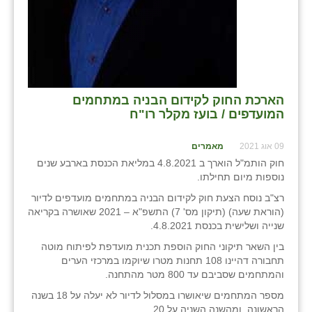
נווה אטי״ב
נהריה (אג״ש)
ניר צבי
עין חצבה
הארכת החוק לקידום הבניה במתחמים
עין תמר
המועדפים / בועז מקלר רו"ח
עמרים
09 אוג 2021
מאמרים
חוק הותמ"ל הוארך ב 4.8.2021 במליאת הכנסת בארבע שנים
קורנית
נוספות מיום תחילתו.
קלחים
רצ"ב נוסח הצעת חוק לקידום הבניה במתחמים מועדפים לדיור
(הוראת שעה) (תיקון מס' 7) התשפ"א – 2021 שאושרה בקריאה
רועי
שנייה ושלישית בכנסת 4.8.2021.
בין השאר תיקוני החוק הוספת תכנית מועדפת לפיתוח מוטה
רימונים
תחבורה דהיינו 108 תחנות מטרו שיוקמו במרכזי הערים
והמתחמים שסביבם עד 800 מטר מהתחנה.
רמות השבים
מספר המתחמים שיאושרו במסלול לדיור לא יעלה על 18 בשנה
רמת הדר
הראשונה, ומהשנה השניה על 20.