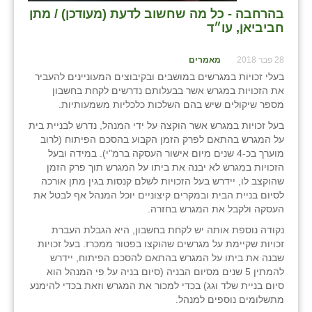
נווה אטי״ב
בהרחבה - כל מה שחשוב לדעת (מעודכן) / מתן
חביביאן, עו״ד
נהריה (אג״ש)
ניר צבי
28 פבר 2018
מאמרים
בעלי זכויות במגרשים במושבים ובקיבוצים המעוניינים להעביר
עין חצבה
את הזכויות במגרש אשר בבעלותם נדרשים לקחת בחשבון
מספר שיקולים שיש בהם השלכות כלכליות משמעותיות.
עין תמר
בעל זכויות במגרש אשר הוקצה על ידי המנהל, נדרש לבניית בית
על המגרש בהתאם לפרק הזמן הקבוע בהסכם הפיתוח (לרוב
עמרים
מוערך בכ-4 שנים מיום אישור העסקה ברמ"י). במידה ובעל
הזכויות במגרש לא יבנה את ביתו על המגרש תוך פרק הזמן
קורנית
שהוקצב לו, יידרש בעל הזכויות לשלם קנסות בגין מתן אורכה
לסיום בניית הבית ובמקרים קיצוניים יוכל המנהל אף לבטל את
קלחים
העסקה ולקבל את המגרש בחזרה.
רועי
נקודה נוספת אותה יש לקחת בחשבון, היא הגבלת העברת
זכויות שקיימת על מגרשים שהוקצו בפטור ממכרז. בעל זכויות
רימונים
שבנה את ביתו על המגרש בהתאם להסכם הפיתוח, יידרש
להמתין 5 שנים מסיום הבניה (סיום בניה על פי המנהל הוא
רמות השבים
סיום בניית שלד וגג) בכדי למכור את המגרש וזאת בכדי להימנע
מתשלומים נוספים למנהל.
רמת הדר