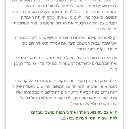
ע"י האסיפה הכללית של מושב רמות, לפיו רק "בעל משפחה עם
ילדים שגרים עימו, כאשר ילד אחד לפחות נמצא בגילאי
המסגרות החינוכיות," יכול להיות מועמד לקבלת מגרש בהרחבת
המושב, הוא קריטריון לגיטימי שאותו יכולה הייתה האגודה
לקבל בשם ייעדה להבטיח את הגידול הדמוגרפי ואת המשכיות
חיי הקהילה.
רק לאחרונה קיימנו בפורום היועצים המשפטיים דיון בנושא זה
ואני שמח שבית המשפט קיבל את עמדת האגודה וקבע כי
מדובר בקריטריון לגיטמי.
את אגודת רמות ייצג עו"ד אייל סודאי ממשרד חיימסון-סודאי
ואת המתנגדים להעדפת "משפחות עם ילדים" ייצג עו"ד רון בן
מיור.
מצ"ב פסק הדין וכן תקציר ובו הנקודות החשובות כולל קביעה כי
לנוכח אופיו וציביונו המיוחד של המושב, הרי שיש לאגודה שיקול
דעת נרחב בעת קביעת קריטריונים להתיישבות במסגרתו ואלו
אינם נגזרים מהוראות תיקון 8 לפקודת האג"ש (שחל רק על
ועדות קבלה ולא על המושב).
ת"א 9561-05-22 פלד ואח' נ' רמות מושב עובדים
להתיישבות, פס״ד מיום 12/7/22