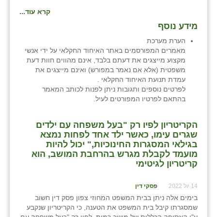
קרא עוד...
שבי ציון
מידע נוסף
שדה ורבורג
הערת מערכת
מאמרים המפורסמים באתר האיחוד החקלאי על ידי אנשי
שדה צבי
מקצוע מייצגים את דעתם בלבד, אינם מהווים חוות דעת
משפטית (אלא אם נאמר במפורש) ואינם מייצגים את
שדמה
עמדת תנועת האיחוד החקלאי .
לפרטים נוספים ותגובות ניתן לפנות לכותב המאמר
שכניה
בהתאם לפרטיו המפורטים לעיל.
תלמי יוסף
הקריטריון לפיו רק "בעל משפחה עם ילדים
בוסתן הגליל
שגרים עימו, כאשר ילד אחד לפחות נמצא
בגילאי המסגרות החינוכיות," יכול להיות
מועמד לקבלת מגרש בהרחבת המושב, הוא
קריטריון לגיטימי
14 יול 2022
פסקי דין
בימים אלה ניתן בבית המשפט המחוזי צפון פסק דין חשוב
שמסגרתו קיבל בית המשפט את הטענה, כי הקריטריון שנקבע