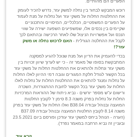
הפערים הם מהותיים.
רוכש המבקש לבחור בין נחלה למשק עזר, נדרש להכיר לעומק
את ההחלטות החלות על משקי עזר ועל נחלות על מנת לעמוד
על הפערים המשפטיים, הכלכליים, המיסויים והתכנוניים
שקיימים בין נכסים אלו, שמשפיעים השפעה ישירה על שווי
הנכס ועל אפשרויות הניצול שלו לאחר הרכישה ובהתאם לכך
לקבל את ההחלטה הגורלית -
האם לרכוש נחלה או משק
עזר?!
בכדי להעמיק את הדיון ועל מנת שנוכל להגיע למסקנה
המתבקשת בסופו של מאמר זה - כי יש לערוך שיוון זכויות בין
משקי עזר ונחלות ולהתאים את ההחלטות החלות על משקי עזר
בכל הקשור לגודל חלקת המגורים וגובה דמי ההיוון לאלו החלות
על נחלות ומנגד להתאים את ההחלטות החלות על נחלות לאלו
החלות על משקי עזר בכל הקשור לחובת ההתגוררות, השכרה
ורישום ע"ש מספר יורשים - נביא ניתוח של ההוראות המרכזיות
החלות על נחלות בפרק משנה 8.3 סימן ז' לקובץ החלטות
המועצה ובנוהל עבודה B38.04 ואלו החלות על משקי עזר בפרק
משנה 8.14 לקובץ החלטות המועצה ובנוהל עבודה B37.09
(הערה - הנוהל ביחס למשקי עזר עודכן ופורסם ביום 23.5.2021
ובעניין זה נביא הרחבה במאמר נפרד).
קרא עוד...