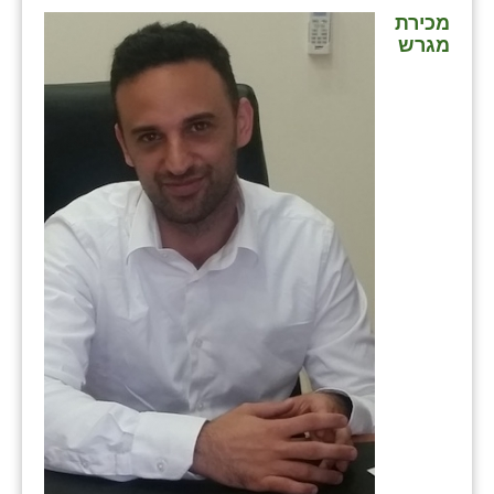
כפר הרי״ף
מכירת
מגרש
כפר מישר
כפר מע״ש
כפר מרדכי
כפר סבא (אגרא)
כפר שמריהו
מגשימים
מישר
מכורה
מנחמיה
נאות הכיכר