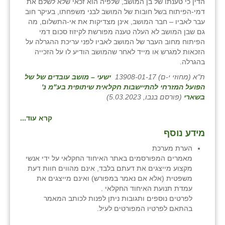
הדין כי טענתו של בן המושב, שלפיה הוא זכאי שלא לשלם את
זוהר
דמי-הפיתוח בשל חובות של המושב לבני משפחתו, בעיקר חוב
עבר לאביו – חבר המושב, אינן מצדיקות את אי-התשלום, מה
הדר עם
גם שבן המושב לא העלה טענה מפורשת לקיזוז סכום דמי
הפיתוח מחוב העבר של המושב לאביו לפני עריכת ההגרלה על
חבצלת השרון
הזכאות למגרש או מייד לאחר שהמושב הודיע לו על הזכייה
בהגרלה.
חמרה
ת"א (מחוזי י-ם) 13908-01-17
ישעי – מושב עובדים של של
הפועל המזרחי להתיישבות חקלאית שיתופית בע"מ נ'
חרב לאת
בשארי
(פורסם בנבו, 5.03.2023)
יבול (מורג)
קרא עוד...
יקנעם
מידע נוסף
הערת מערכת
כליל
מאמרים המפורסמים באתר האיחוד החקלאי על ידי אנשי
מקצוע מייצגים את דעתם בלבד, אינם מהווים חוות דעת
יד השמונה
משפטית (אלא אם נאמר במפורש) ואינם מייצגים את
עמדת תנועת האיחוד החקלאי .
כפר אביב
לפרטים נוספים ותגובות ניתן לפנות לכותב המאמר
בהתאם לפרטיו המפורטים לעיל.
כפר ביאליק