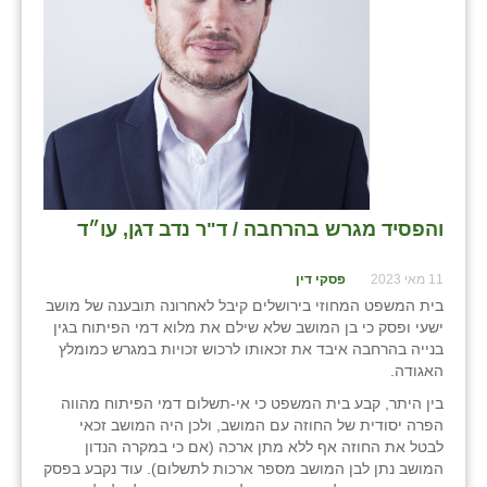
בני ציון
בצרה
בקעות
ֿגבעת שפירא
גן הדרום
והפסיד מגרש בהרחבה / ד"ר נדב דגן, עו״ד
גן השומרון
11 מאי 2023
פסקי דין
גני עם
בית המשפט המחוזי בירושלים קיבל לאחרונה תובענה של מושב
ישעי ופסק כי בן המושב שלא שילם את מלוא דמי הפיתוח בגין
גני יהודה
בנייה בהרחבה איבד את זכאותו לרכוש זכויות במגרש כמומלץ
האגודה.
גנות
בין היתר, קבע בית המשפט כי אי-תשלום דמי הפיתוח מהווה
ורד יריחו
הפרה יסודית של החוזה עם המושב, ולכן היה המושב זכאי
לבטל את החוזה אף ללא מתן ארכה (אם כי במקרה הנדון
דקל
המושב נתן לבן המושב מספר ארכות לתשלום). עוד נקבע בפסק