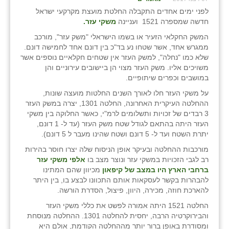
לפני ימים אחדים התקבלה החלטת מועצת מקרקעי ישראל
חדשה שמספרה 1521 ועניינה
משקי עזר.
המשק החקלאי הזעיר או בשמו הישראלי "משק עזר", מורכב
ממגרש אחד, אשר שטחו נע בד"כ בין דונם אחד לחמישה דונם.
שלא כמו "נחלה", למשק העזר אין שטחים חקלאיים נוספים אשר
משויכים אליו. משק העזר מצוי הן ביישובים עירוניים והן
במושבים וכפרים שיתופיים.
על משקי העזר חלו לאורך השנים החלטות מועצה שונות,
ההחלטה העיקרית האחרונה, החלטה 1301, יצרה במשק העזר
3 רבדים של זכויות ותשלומים לרמ"י, כאשר החלוקה בין משקי
העזר היתה בהתאם לגודל שטח משק העזר (עד ל- 1 דונם,
יתרת השטח ועד ל- 5 דונם ושטח שהינו מעבר ל 5 דונם).
מורכבות ההחלטה ובעיקר אופן הניסוח שלה יצרו חוסר בהירות
רב לגבי הזכויות במשקי עזר ונוצר מצב בו
אלפי משקי עזר
ברחבי הארץ היו במצב של קיפאון
מכיוון שהם המתינו
להבהרות בקשר לעסקאות אותם התכוונו לבצע בו, בין היתר
להארכת חוזה, מכירה, היוון, פיצול, הסדרת הורשה.
החלטה 1521 היתה אמורה לפשט את כללי משקי העזר
והבירוקרטיה הרבה, יחסית להחלטה 1301. ההחלטה מנוסחת
ומסודרת באופן ברור יותר מההחלטה הקודמת, אולם היא