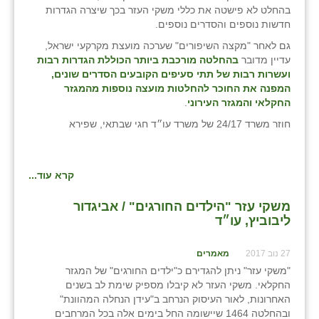
בהחלט לא פישטה את כללי משקי העזר בכך שיצרה הגדרות
חדשות נוספים והסדרים נוספים.
גם לאחר "מקצה השיפורים" שערכה מועצת מקרקעי ישראל,
עדיין מדובר
בהחלטה מורכבת ביותר הכוללת הגדרות רבות
ועשרות רבות של תתי סעיפים הקובעים הסדרים שונים,
המפנה את החוכר להחלטות מועצה נוספות מהמגזר
החקלאי והמגזר העירוני
.
חוזר משרד 24/17 של משרד עו״ד חגי שבתאי, שפירא
קרא עוד...
משקי עזר "הילדים החורגים" / אביגדור
ליבוביץ, עו״ד
27 נוב 2017
מאמרים
"משקי עזר" ניתן להגדירם כ"ילדים החורגים" של המגזר
החקלאי. משקי העזר לא קיבלו מספיק שימת לב בשנים
האחרונות, לאור העיסוק הנרחב ב"עידן הנחלה המהוונת"
ובהחלטה 1464 שיישומה החל בימים אלה בכל המרחבים