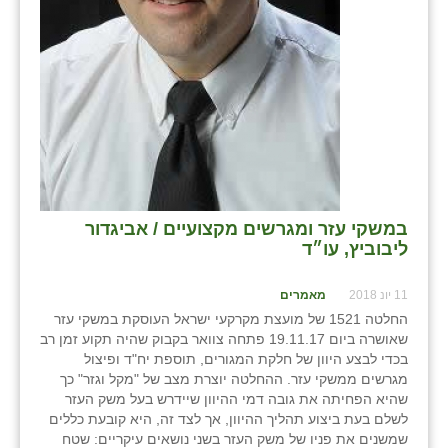
במשקי עזר ומגרשים מקצועיים / אביגדור
ליבוביץ, עו״ד
11 יונ 2018
מאמרים
החלטה 1521 של מועצת מקרקעי ישראל העוסקת במשקי עזר
שאושרה ביום 19.11.17 פתחה צוואר בקבוק שהיה תקוע זמן רב
בכדי לבצע היוון של חלקת המגורים, תוספת יח"ד ופיצול
מגרשים ממשקי עזר. ההחלטה יוצרת מצב של "מקל וגזר" כך
שהיא הפחיתה את גובה דמי ההיוון שיידרש בעל משק העזר
לשלם בעת ביצוע תהליך ההיוון, אך לצד זה, היא קובעת כללים
שמשנים את פניו של משק העזר בשני נושאים עיקריים: שטח