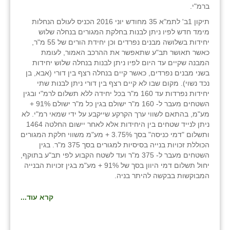
ברמ"י.
תיקון 1ב' לתמ"א 35 מחודש יוני 2016 הכניס לעולם הנחלות
מימד חדש לפיו ניתן לבנות בחלקת המגורים בנחלה שלוש
יחידות בשלושה מבנים נפרדים וכן יחידת הורים של 55 מ"ר,
כאשר תאושר תב"ע שתאפשר את ההרכב האמור, לעומת
המבנה שקיים עד היום לפיו ניתן לבנות בנחלה שלוש יחידות
בשני מבנים נפרדים, כאשר קיים בנחלה רצף בין דורי (אבא, בן
נכד נשוי). מקום שבו לא קיים רצף בין דורי ניתן לבנות שתי
יחידות נפרדות עד 160 מ"ר בכל יחידה ללא תשלום לרמ"י ובגין
השטחים מעבר ל- 160 מ"ר ישולם בגין כל מ"ר ישולם 91% +
מע"מ, בהתאם לשווי ערך הקרקע שייקבע על ידי שמאי רמ"י. לא
ניתן לנייד שטחים בין היחידות אלא לאחר יישום החלטה 1464
ותשלום "דמי כניסה" בסך 3.75% + מע"מ משווי חלקת המגורים
הכוללת זכויות בנייה בסיסיות למגורים בסך 375 מ"ר. בגין
השטחים מעבר ל- 375 מ"ר ועד לשטח הקבוע לפי תב"ע בתוקף,
יחול תשלום דמי היוון בסך של 91% + מע"מ בגין זכויות הבנייה
המבוקשות בבקשה להיתר בניה.
קרא עוד...