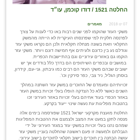
החלטה 1521 / דודו קוכמן, עו״ד
07 ינו 2018
מאמרים
משקי העזר שהוקמו לפני שנים רבות באו כדי לענות על צורך
לפרנסה חלקית למי שפרנסתו העיקרית לא הייתה מהמשק
החקלאי וזאת בשונה מנחלה חקלאית ולכן הם נקראו משקי עזר
וגודלם נע בין כדונם ולעיתים אף חמישה דונם ויותר. משקי עזר
הוקמו גם באזורים עירוניים וגם בהתיישבות הכפרית.
במושבים ובכפרים השיתופים הם בדרך כלל בודדים אך יש
ישובים שבהם משקי העזר הם רבים כמו גיבתון, גני-עם, קידרון,
בוסתן הגליל, ניר צבי, כפר סירקין וכו'.
זכויותיהם ומעמדם של החוכרים במשק עזר השתנה במהלך
השנים כאשר ללא כל הצדקה הופלו בעלי זכויות במשק העזר
באזור הכפרי בעוד אחיהם בעלי זכויות באזור העירוני זכו
בהטבות מפליגות עת נעשה שינוי ייעוד בקרקע.
החלטת מועצת מקרקעי ישראל 1521 שפורסמה בימים אלה
מנסה לתקן במעט את המצב ולצמצם את ההטבות המפליגות
שמהם נהנו בעלי זכויות במשקי עזר במגזר העירוני על ידי
הגבלתם ולמעשה זו פעם ראשונה שהחלטה בעניין משקי עזר
עושה הבחנה בין חוכרים בישוב חקלאי לחוכרים בישוב עירוני.