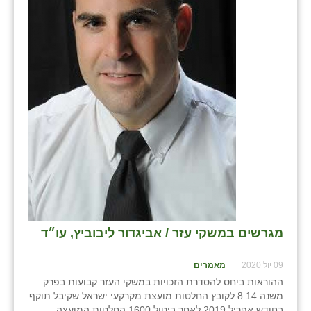
בני ציון
בצרה
בקעות
ֿגבעת שפירא
גן הדרום
גן השומרון
גני עם
גני יהודה
מגרשים במשקי עזר / אביגדור ליבוביץ, עו״ד
גנות
09 יול 2020
מאמרים
ורד יריחו
ההוראות ביחס להסדרת הזכויות במשקי העזר קבועות בפרק
דקל
משנה 8.14 לקובץ החלטות מועצת מקרקעי ישראל שקיבל תוקף
בחודש אפריל 2019 לאחר ביטול 1600 החלטות המועצה.