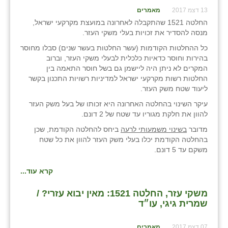
13 דצמ 2017
מאמרים
החלטה 1521 שהתקבלה לאחרונה במועצת מקרקעי ישראל,
מנסה להסדיר את זכויות בעלי משקי העזר.
כל ההחלטות הקודמות (עשר החלטות בעשר שנים) סבלו מחוסר
בהירות וחוסר כדאיות כלכלית לבעלי משקי העזר, וברוב
המקרים לא ניתן היה ליישמן גם בשל חוסר התאמה בין
החלטות רשות מקרקעי ישראל למדיניות רשויות התכנון בקשר
ליעוד שטח משק העזר.
עיקר השינוי בהחלטה האחרונה היא זכותו של בעל משק העזר
להוון את חלקת מגוריו עד שטח של 2 דונם.
מדובר
בשינוי משמעותי לרעה
ביחס להחלטה הקודמת, שכן
בהחלטה הקודמת יכלו בעלי משק העזר להוון את כל שטח
משקם עד 5 דונם.
קרא עוד...
משקי עזר, החלטה 1521: מאין יבוא עזרי? /
שמרית גיגי, עו״ד
07 דצמ 2017
מאמרים