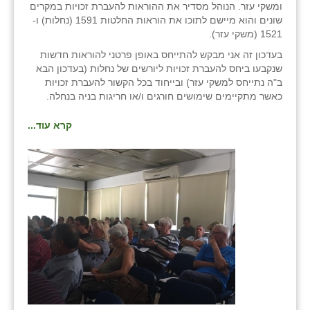
נווה אטי״ב
ומשקי עזר. הנוהל מסדיר את ההוראות להעברת זכויות במקרים
שונים והוא מיישם לתוכו את הוראות החלטות 1591 (נחלות) ו-
נהריה (אג״ש)
1521 (משקי עזר).
בעדכון זה אני מבקש להתייחס באופן פרטני להוראות חדשות
ניר צבי
שנקבעו ביחס להעברת זכויות ליורשים של נחלות (בעדכון הבא
ב"ה נתייחס למשקי עזר) ובייחוד בכל הקשור להעברת זכויות
עין חצבה
כאשר מתקיימים שימושים חורגים ו/או חריגות בניה בנחלה.
עין תמר
קרא עוד...
עמרים
קורנית
קלחים
רועי
רימונים
רמות השבים
רמת הדר