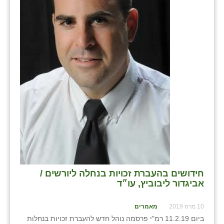
כפר הרי״ף
כפר מישר
כפר מע״ש
כפר מרדכי
כפר סבא (אגרא)
כפר שמריהו
מגשימים
מישר
מכורה
חידושים בהעברת זכויות בנחלה ליורשים /
אביגדור ליבוביץ, עו״ד
מנחמיה
נאות הכיכר
10 מרס 2019
מאמרים
ביום 11.2.19 רמ"י פרסמה נוהל חדש להעברת זכויות בנחלות