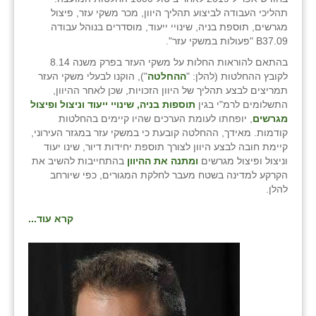
זוהר
תהליכי העבודה לביצוע תהליך היוון, מכר משקי עזר, פיצול
מגרשים, תוספת בניה, שינויי ייעוד, מוסדרים בנוהל עבודה
הדר עם
B37.09 "פעולות במשקי עזר".
בהתאם להוראות החלות על משקי העזר בפרק משנה 8.14
חבצלת השרון
לקובץ ההחלטות (להלן: "
ההחלטה
"), הוקנו לבעלי משקי העזר
תמריצים לבצע תהליך של היוון הזכויות, שכן לאחר ההיוון,
חמרה
התשלומים לרמ"י בגין
תוספות בניה, שינויי ייעוד וניצול ופיצול
מגרשים
, יופחתו לעומת הערכים שהיו קיימים בהחלטות
חרב לאת
קודמות. מאידך, ההחלטה קובעת כי במשקי עזר במגזר העירוני,
קיימת חובה לבצע היוון לצורך תוספת יחידות דיור, שינו יעוד
יבול (מורג)
וניצול ופיצול מגרשים
ומתנה את ההיוון
בהתחייבות להשיב את
הקרקע למדינה בשטח מעבר לחלקת המגורים, כפי שיורחב
יקנעם
להלן.
כליל
קרא עוד...
יד השמונה
כפר אביב
כפר ביאליק