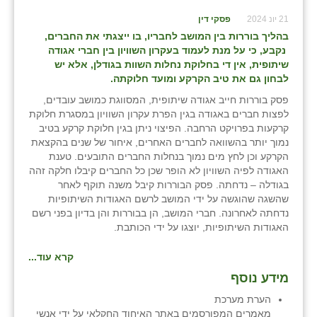
21 יונ 2024
פסקי דין
בהליך בוררות בין המושב לחבריו, בו ייצגתי את החברים,
נקבע, כי על מנת לעמוד בעקרון השוויון בין חברי אגודה
שיתופית, אין די בחלוקת נחלות השוות בגודלן, אלא יש
לבחון גם את טיב הקרקע ומועד חלוקתה.
פסק בוררות חייב אגודה שיתופית, המסווגת כמושב עובדים,
לפצות חברים באגודה בגין הפרת עקרון השוויון במסגרת חלוקת
קרקעות בפרויקט הרחבה. הפיצוי ניתן בגין חלוקת קרקע בטיב
נמוך יותר בהשוואה לחברים האחרים, איחור של שנים בהקצאת
הקרקע וכן לחץ מים נמוך בנחלות החברים התובעים. טענת
האגודה לפיה השוויון לא הופר שכן כל החברים קיבלו חלקה זהה
בגודלה – נדחתה. פסק הבוררות קיבל משנה תוקף לאחר
שהשגה שהוגשה על ידי המושב לרשם האגודות השיתופיות
נדחתה לאחרונה. חברי המושב, הן בבוררות והן בדיון בפני רשם
האגודות השיתופיות, יוצגו על ידי הכותבת.
קרא עוד...
מידע נוסף
הערת מערכת
מאמרים המפורסמים באתר האיחוד החקלאי על ידי אנשי