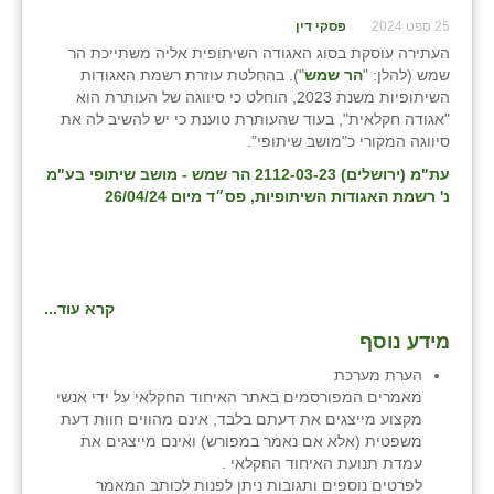
25 ספט 2024
פסקי דין
העתירה עוסקת בסוג האגודה השיתופית אליה משתייכת הר
שמש (להלן: "
הר שמש
"). בהחלטת עוזרת רשמת האגודות
השיתופיות משנת 2023, הוחלט כי סיווגה של העותרת הוא
"אגודה חקלאית", בעוד שהעותרת טוענת כי יש להשיב לה את
סיווגה המקורי כ"מושב שיתופי".
עת"מ (ירושלים) 2112-03-23 הר שמש - מושב שיתופי בע"מ
נ' רשמת האגודות השיתופיות, פס״ד מיום 26/04/24
קרא עוד...
מידע נוסף
הערת מערכת
מאמרים המפורסמים באתר האיחוד החקלאי על ידי אנשי
מקצוע מייצגים את דעתם בלבד, אינם מהווים חוות דעת
משפטית (אלא אם נאמר במפורש) ואינם מייצגים את
עמדת תנועת האיחוד החקלאי .
לפרטים נוספים ותגובות ניתן לפנות לכותב המאמר