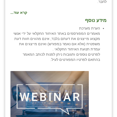
נווה אטי״ב
לחבר.
נהריה (אג״ש)
קרא עוד...
מידע נוסף
ניר צבי
הערת מערכת
עין חצבה
מאמרים המפורסמים באתר האיחוד החקלאי על ידי אנשי
מקצוע מייצגים את דעתם בלבד, אינם מהווים חוות דעת
עין תמר
משפטית (אלא אם נאמר במפורש) ואינם מייצגים את
עמדת תנועת האיחוד החקלאי .
עמרים
לפרטים נוספים ותגובות ניתן לפנות לכותב המאמר
בהתאם לפרטיו המפורטים לעיל.
קורנית
קלחים
רועי
רימונים
רמות השבים
רמת הדר