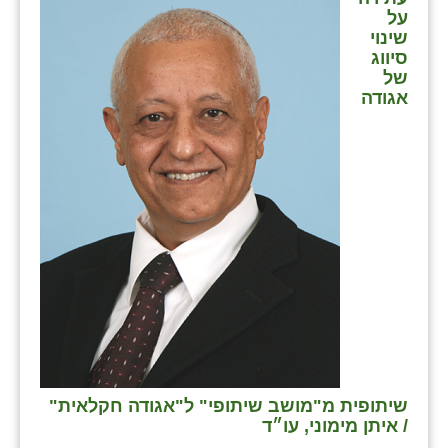
על
שינוי
סיווג
של
אגודה
שיתופית מ"מושב שיתופי" ל"אגודה חקלאית"
/ איתן מימוני, עו״ד