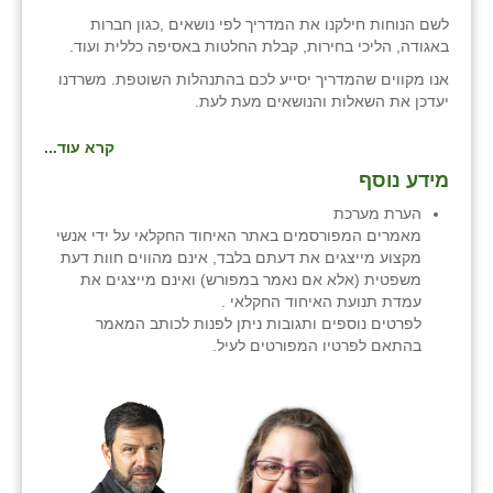
זוהר
לשם הנוחות חילקנו את המדריך לפי נושאים ,כגון חברות
באגודה, הליכי בחירות, קבלת החלטות באסיפה כללית ועוד.
הדר עם
אנו מקווים שהמדריך יסייע לכם בהתנהלות השוטפת. משרדנו
יעדכן את השאלות והנושאים מעת לעת.
חבצלת השרון
קרא עוד...
חמרה
מידע נוסף
חרב לאת
הערת מערכת
מאמרים המפורסמים באתר האיחוד החקלאי על ידי אנשי
יבול (מורג)
מקצוע מייצגים את דעתם בלבד, אינם מהווים חוות דעת
משפטית (אלא אם נאמר במפורש) ואינם מייצגים את
יקנעם
עמדת תנועת האיחוד החקלאי .
לפרטים נוספים ותגובות ניתן לפנות לכותב המאמר
כליל
בהתאם לפרטיו המפורטים לעיל.
יד השמונה
כפר אביב
כפר ביאליק