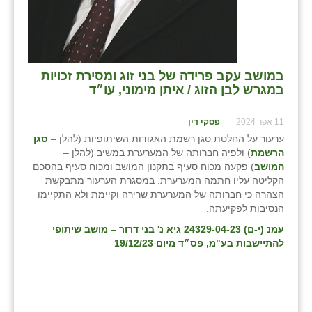
במושב עקב פרידה של בני זוג ומסירת זכויות
במגרש לבן הזוג / איתן מימוני, עו״ד
11 אפר 2024
פסקי דין
ערעור על החלטת סגן רשמת האגודות השיתופיות (להלן –
סגן
הרשמת
) ולפיה חברותה של המערערת במשיב (להלן –
המושב
) פקעה מכוח סעיף בתקנון המושב ומכוח סעיף בהסכם
הקליטה עליו חתמה המערערת. במסגרת הערעור מתבקשת
הצהרה כי חברותה של המערערת שרירה וקיימת ולא התקיימו
הנסיבות לפקיעתה.
עמנ (י-ם) 24329-04-23 גיא נ' בני דרור – מושב שיתופי
להתיישבות בע"מ
, פס״ד מיום 19/12/23