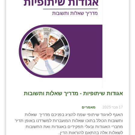
בני ציון
בצרה
בקעות
ֿגבעת שפירא
גן הדרום
גן השומרון
גני עם
גני יהודה
אגודות שיתופיות - מדריך שאלות ותשובות
גנות
17 פבר 2025
מאמרים
האגף לאיגוד שיתופי שמח להציג בפניכם מדריך שאלות
ורד יריחו
ותשובות הכולל בתוכו שאלות המועברות למשרדנו באופן תדיר
מחברי האגודות ובעלי תפקידים באגודות ואת התשובות
דקל
לשאלות אלה בהתאם להוראות הדין.