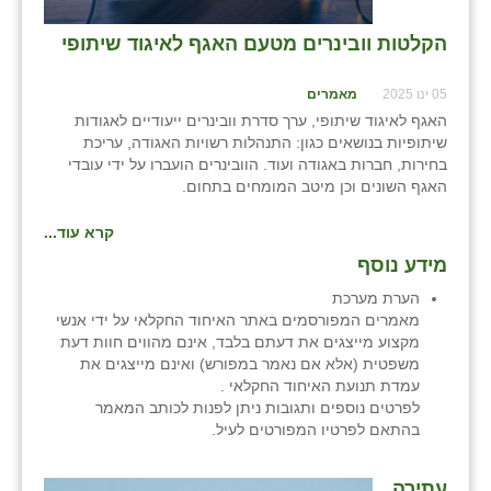
שבי ציון
הקלטות וובינרים מטעם האגף לאיגוד שיתופי
שדה ורבורג
05 ינו 2025
מאמרים
האגף לאיגוד שיתופי, ערך סדרת וובינרים ייעודיים לאגודות
שדה צבי
שיתופיות בנושאים כגון: התנהלות רשויות האגודה, עריכת
בחירות, חברות באגודה ועוד. הוובינרים הועברו על ידי עובדי
שדמה
האגף השונים וכן מיטב המומחים בתחום.
שכניה
קרא עוד...
תלמי יוסף
מידע נוסף
הערת מערכת
בוסתן הגליל
מאמרים המפורסמים באתר האיחוד החקלאי על ידי אנשי
מקצוע מייצגים את דעתם בלבד, אינם מהווים חוות דעת
משפטית (אלא אם נאמר במפורש) ואינם מייצגים את
עמדת תנועת האיחוד החקלאי .
לפרטים נוספים ותגובות ניתן לפנות לכותב המאמר
בהתאם לפרטיו המפורטים לעיל.
עתירה