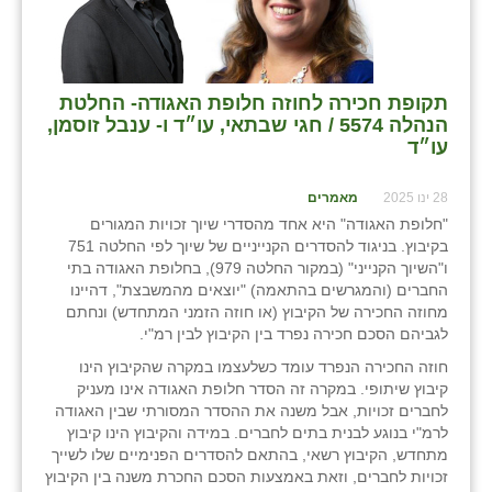
כפר הרי״ף
כפר מישר
כפר מע״ש
תקופת חכירה לחוזה חלופת האגודה- החלטת
הנהלה 5574 / חגי שבתאי, עו״ד ו- ענבל זוסמן,
כפר מרדכי
עו״ד
כפר סבא (אגרא)
28 ינו 2025
מאמרים
"חלופת האגודה" היא אחד מהסדרי שיוך זכויות המגורים
כפר שמריהו
בקיבוץ. בניגוד להסדרים הקנייניים של שיוך לפי החלטה 751
ו"השיוך הקנייני" (במקור החלטה 979), בחלופת האגודה בתי
מגשימים
החברים (והמגרשים בהתאמה) "יוצאים מהמשבצת", דהיינו
מחוזה החכירה של הקיבוץ (או חוזה הזמני המתחדש) ונחתם
מישר
לגביהם הסכם חכירה נפרד בין הקיבוץ לבין רמ"י.
מכורה
חוזה החכירה הנפרד עומד כשלעצמו במקרה שהקיבוץ הינו
קיבוץ שיתופי. במקרה זה הסדר חלופת האגודה אינו מעניק
מנחמיה
לחברים זכויות, אבל משנה את ההסדר המסורתי שבין האגודה
לרמ"י בנוגע לבנית בתים לחברים. במידה והקיבוץ הינו קיבוץ
נאות הכיכר
מתחדש, הקיבוץ רשאי, בהתאם להסדרים הפנימיים שלו לשייך
זכויות לחברים, וזאת באמצעות הסכם החכרת משנה בין הקיבוץ