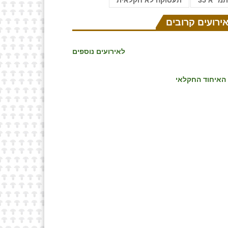
מ״א 35
תעסוקה לא חקלאית
ירועים קרובים
לאירועים נוספים
‏האיחוד החקלאי‏