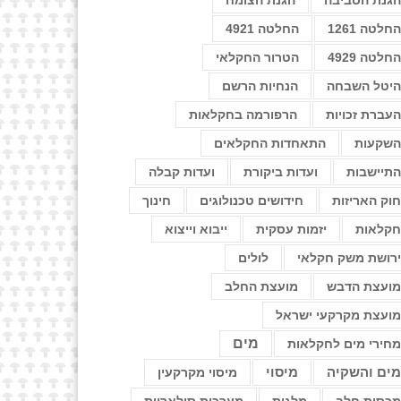
גנת הסביבה
הגנת הצומח
חלטה 1261
החלטה 4921
חלטה 4929
הטרור החקלאי
יטל השבחה
הנחיות הרשם
עברת זכויות
הרפורמה בחקלאות
שקעות
התאחדות החקלאים
תיישבות
ועדות ביקורת
ועדות קבלה
וק האריזות
חידושים טכנולוגים
חינוך
קלאות
יזמות עסקית
ייבוא וייצוא
רושת משק חקלאי
לולים
ועצת הדבש
מועצת החלב
ועצת מקרקעי ישראל
מים
חירי מים לחקלאות
מיסוי
ים והשקיה
מיסוי מקרקעין