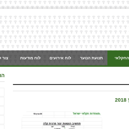
החקלאי
תנועת הנוער
לוח אירועים
לוח מודעות
צור 
הו
א
2
א
ב
ד