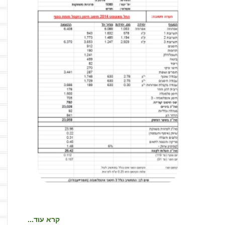
ה
ה
ה
ה
ה
ה
ה
ח
ח
י
מ
מ
מ
מ
קרא עוד...