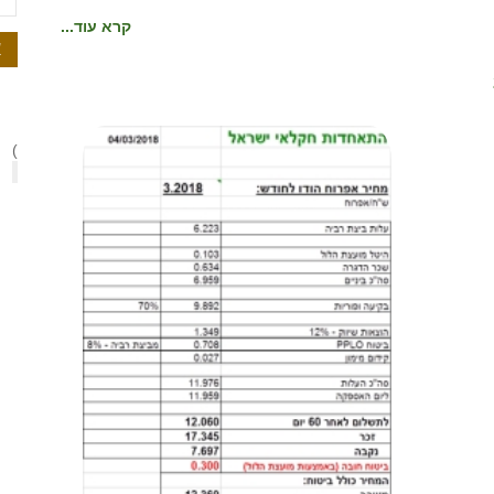
ת
קרא עוד...
א
)