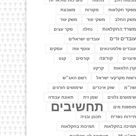
כסות חלב
מלגות
מערכות סולאריות
פקד חקלאות
מקורות
משבצת
שק החלב
משקי עזר
משק עזר
שרד החקלאות
נחלה
סקר עצים
ובדים זרים
עובדים ישראלים
ובדים פלסטינאים
עוטף עזה
עסקים
יצויים
קורונה
קורסים
קנט
רן הלוואות
קרקע
שות מקרקעי ישראל
רשם האג״ש
ה״מ
שוק איכרים
שימושים חורגים
ימושים נלווים
שמן זית
תאונת עבודה
תחשיבים
וספות מים
יירות כפרית
תכנון ובניה
מיכה בחקלאות
תמיכות בחקלאות