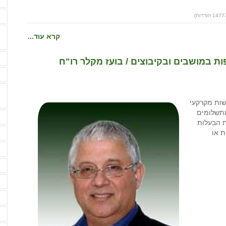
ה
קרא עוד...
ה
ת במושבים ובקיבוצים / בועז מקלר רו"ח
ה
ות מקרקעי
מתשלומים
ה
ת הבעלות
ה
ת או
ה
ה
ה
ה
ה