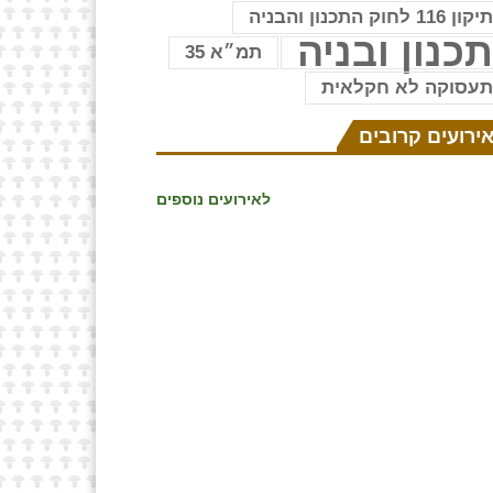
יקון 116 לחוק התכנון והבניה
כנון ובניה
תמ״א 35
עסוקה לא חקלאית
ירועים קרובים
לאירועים נוספים