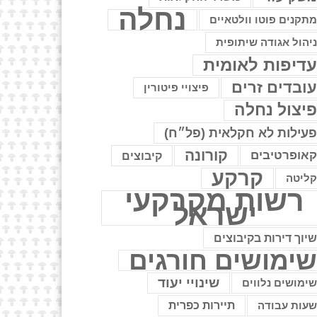
נחלה
תקנים פוטו וולטאיים
יהול אגודה שיתופית
דיפות לאומית
ובדים זרים
פיצויי פיטורין
יצול נחלה
עילות לא חקלאית (פל״ח)
קורונה
אופרטיבים
קיבוצים
קרקע
ליטה
רשות מקרקעי
ישראל
יוך דירות בקיבוצים
ימושים חורגים
שינויי יעוד
ימושים נלווים
עות עבודה
תיירות כפרית