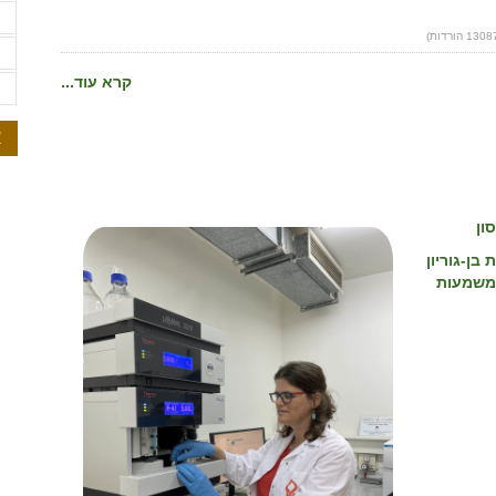
ת
ת
קרא עוד...
ת
א
ון
בן-גוריון
 משמעות