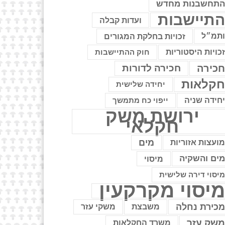
תחשבנות מחדש
תיישבות
ועדות קבלה
תמ״ל
זכויות בחלקת המגורים
כויות היסטוריות
חוק ההתיישבות
כירה
חכירה לדורות
קלאות
יחידה שלישית
חידה שניה
ייפוי כח מתמשך
ירושת משק
חקלאי
מים
ועצות אזוריות
ים והשקיה
מיסוי
יסוי דירה שלישית
יסוי מקרקעין
כירת נחלה
משבצת
משקי עזר
שק עזר
משרד החקלאות