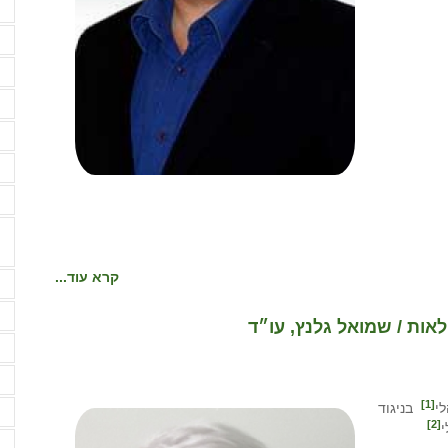
ה
ה
ו
ז
ח
ח
י
קרא עוד...
מ
מ
ות / שמואל גלנץ, עו״ד
מ
מ
[1]
י
בניגוד
מ
[2]
מ