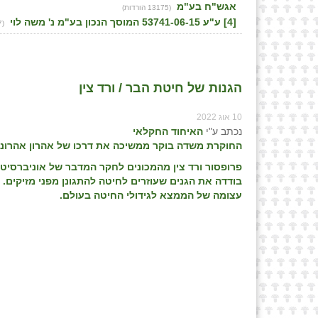
אגש"ח בע"מ
(13175 הורדות)
[4] ע"ע 53741-06-15 המוסך הנכון בע"מ נ' משה לוי
(13087 הורדות)
⁨הגנות של חיטת הבר / ורד צין⁩
10 אוג 2022
נכתב ע"י
האיחוד החקלאי
החוקרת משדה בוקר ממשיכה את דרכו של אהרון אהרונס
פרופסור ורד צין מהמכונים לחקר המדבר של אוניברסיטת 
בודדה את הגנים שעוזרים לחיטה להתגונן מפני מזיקים.
עצומה של הממצא לגידולי החיטה בעולם.