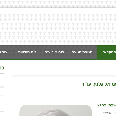
החקלאי
תנועת הנוער
לוח אירועים
לוח מודעות
צור 
למ
א
ואל גלנץ, עו״ד
א
א
שבת ובחג?
ב
ד ישראלי
ג