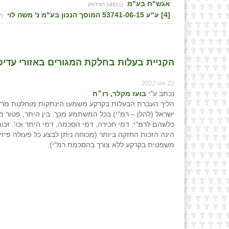
אגש"ח בע"מ
(14921 הורדות)
[4] ע"ע 53741-06-15 המוסך הנכון בע"מ נ' משה לוי
(14777 הורדות)
הקניית בעלות בחלקת המגורים באזורי עדיפו
22 אוג 2022
נכתב ע"י
בועז מקלר, רו״ח
הליך העברת הבעלות בקרקע משמעו הינתקות מוחלטת מרש
ישראל (להלן – רמ"י) בכל המשתמע מכך. בין היתר, פטור 
כלשהם לרמ"י: דמי חכירה, דמי הסכמה, דמי היתר וכו'. זכו
הינה הזכות החזקה ביותר (מכוחה ניתן לבצע כל פעולה פיזי
משפטית בקרקע ללא צורך בהסכמת רמ"י).