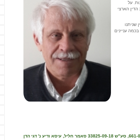
ות. על
ד
הדין הארצי
ד
אוחד ערעור על 2 פסקי דין שניתנו
ד
בכמה עניינים
ה
ה
ה
ה
ה
ה
ה
ה
ה
ה
סע"ש 33820-09-18, סע"ש 37525-04-19, סע"ש 661-03-19, סע"ש 33825-09-18 סאמר חליל, עיסא ודיע נ' דגי הדן
ה