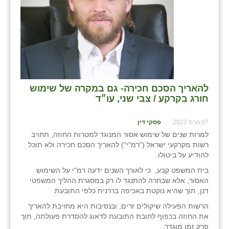
להאריך הסכם חכירה- גם במקרה של שימוש
חורג בקרקע / צבי שני, עו״ד
07 מרס 2022
פסקי דין
למרות שנים של שימוש אסור המנוגד למטרות החוזה, תחויב
רשות מקרקעי ישראל ("רמ"י") להאריך הסכם חכירה ולא תוכל
להודיע על ביטולו.
בית המשפט קבע, כי לאורך השנים ידעה רמ"י על השימוש
האסור, אלא שבחרה להתנגד לו רק במסגרת ההליך המשפטי
דנן, תוך שהיא נוקטת באכיפה בררנית כלפי התובעת.
הרשות הפעילה שיקולים זרים, ובנסיבות היא מחויבת להאריך
את החוזה בכפוף לחובת התובעת לדאוג להסדרת פעולתה, תוך
פרק זמן מוגדר.