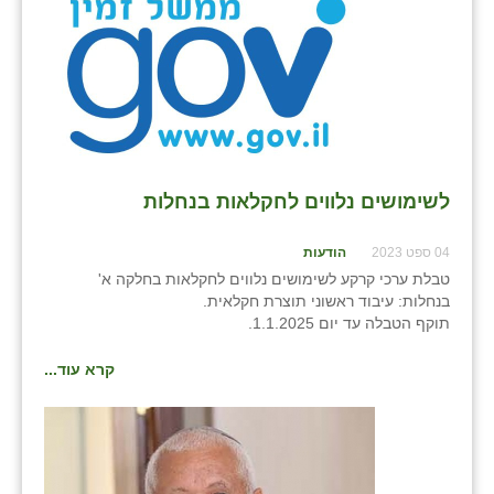
נווה אטי״ב
נהריה (אג״ש)
ניר צבי
עין חצבה
עין תמר
לשימושים נלווים לחקלאות בנחלות
עמרים
04 ספט 2023
הודעות
קורנית
טבלת ערכי קרקע לשימושים נלווים לחקלאות בחלקה א'
בנחלות: עיבוד ראשוני תוצרת חקלאית.
קלחים
תוקף הטבלה עד יום 1.1.2025.
רועי
קרא עוד...
רימונים
רמות השבים
רמת הדר