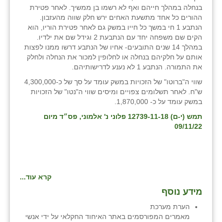
בנחלה במהלך חייהם ואף לא רשמו בן ממשיך. לאחר פטירת
ההורים כל אחד מתשעת האחים ירש חלק שווה מהעזבון.
הנתבע 1 חי במשך כל חייו במשק גם לאחר פטירת הוריו, הוא
הקים שם משפחה יחד עם הנתבעת 2 וגידל שם את ילדיו.
במהלך 14 שנים התובעים- אחיו של הנתבע דרשו ממנו לפצות
אותם על חלקיהם בנחלה או לחלופין למכור את הנחלה ולחלק
את התמורה. הנתבע 1 לא נענע לדרישותיהם.
שווי ה"ברוטו" של הזכויות במשק עומד על סך של כ-4,300,000
ש"ח. לאחר תשלומים צפויים ומיסים שווי ה"נטו" של הזכויות
במשק עומד על כ- 1,870,000.
תמש (י-ם) 12739-11-18 פלוני נ' אלמוני, פס״ד מיום
09/11/22
קרא עוד...
מידע נוסף
הערת מערכת
מאמרים המפורסמים באתר האיחוד החקלאי על ידי אנשי