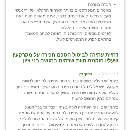
הערת מערכת
מאמרים המפורסמים באתר האיחוד החקלאי על ידי אנשי
מקצוע מייצגים את דעתם בלבד, אינם מהווים חוות דעת
משפטית (אלא אם נאמר במפורש) ואינם מייצגים את
עמדת תנועת האיחוד החקלאי .
לפרטים נוספים ותגובות ניתן לפנות לכותב המאמר
בהתאם לפרטיו המפורטים לעיל.
דחיית עתירה לביטול הסכם חכירה על מקרקעין
שעליו הוקמה חוות שרתים במושב בני ציון
01 פבר 2023
פסקי דין
ביהמ״ש העליון בשבתו כבג״ץ דחה עתירה להורות לרשות
מקרקעי ישראל לבטל הסכם חכירה במקרקעין במושב בני ציון
שעליו הוקמה חוות שרתים בהמשך להסכם חכירת משנה
שנחתם במין המושב לרשות.
ביהמ״ש ציין כי העתירה לוקה בשיהוי כבד וכי בכל הנוגע
לטענות התכנוניות דין העתירה להידחות על הסף גם מחמת
קיומו של סעד חלופי, שכן מקומן של טענות הנוגעות להליכי
תכנון להתברר לפני הערכאות המתאימות – גורמי התכנון