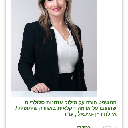
בני ציון
בצרה
בקעות
ֿגבעת שפירא
גן הדרום
גן השומרון
גני עם
גני יהודה
גנות
המשפט הורה על סילוק אנטנות סלולריות
שהוצבו על אדמה חקלאית באגודה שיתופית /
ורד יריחו
איילת רייך-מיכאלי, עו"ד
דקל
07 מרס 2024
פסקי דין