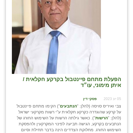
שבי ציון
שדה ורבורג
שדה צבי
שדמה
שכניה
תלמי יוסף
הפעלת מתחם פיינטבול בקרקע חקלאית /
בוסתן הגליל
איתן מימוני, עו״ד
05 יונ 2023
פסקי דין
צבי ואיריס סויסה (להלן: "
הנתבעים
") הקימו מתחם פיינטבול
על קרקע שהוגדרה כקרקע חקלאית ע"י רשות מקרקעי ישראל
(להלן: "
הרשות
"). כאשר גילתה הרשות על השימוש החורג של
הנתבעים בקרקע, הגישה תביעה לפינוי המקרקעין ולהפסקת
השימוש החורג. מחלוקת הצדדים הינה בדבר תחילת וסיום