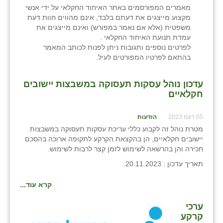
כפר הרי״ף
מאמרים המפורסמים באתר האיחוד החקלאי על ידי אנשי
מקצוע מייצגים את דעתם בלבד, אינם מהווים חוות דעת
כפר מישר
משפטית (אלא אם נאמר במפורש) ואינם מייצגים את
עמדת תנועת האיחוד החקלאי .
כפר מע״ש
לפרטים נוספים ותגובות ניתן לפנות לכותב המאמר
בהתאם לפרטיו המפורטים לעיל.
כפר מרדכי
עדכון נוהל עסקות תעסוקה במשבצות יישובים
כפר סבא (אגרא)
חקלאיים
כפר שמריהו
05 דצמ 2023
הודעות
מגשימים
מטרת נוהל זה לקבוע כללי עריכת עסקות תעסוקה במשבצות
יישובים חקלאיים, הן בהקצאת הקרקע לתקופה ארוכה בהסכם
מישר
חכירה והן בהרשאה לשימוש לזמן קצר לרבות לשימוש.
תאריך עדכון : 20.11.2023.
מכורה
מנחמיה
קרא עוד...
נאות הכיכר
ערכי
קרקע