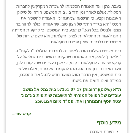
זוהר
בעבר, נתן וועד האגודה הסכמתו להשכרת המקרקעין לחברות
הסלולר, אולם לאחר זמן חזר בו. בית המשפט הורה על סילוק
הדר עם
האנטנות וקבע, כי הרשאה שניתנה ע"י האגודה להשכיר את
הנכס "היא בגדר היתר של רצון טוב, שהאגודה יכולה לחזור בה
חבצלת השרון
ממנו ולבטלו בכל רגע." כן קבע בית המשפט, כי קרקעות המדינה
ניתנו לאגודות החקלאיות לצרכי חקלאות, ולא לשם שירות של
חמרה
אינטרסים כלכליים שאין עניינם בחקלאות.
בית משפט השלום הורה לאחרונה לחברות הסלולר "סלקום" ו-
חרב לאת
"פלאפון" לסלק את האנטנות שהקימו במושב בית גמליאל על
קרקע שיועדה לחקלאות. נקבע, כי אכן כעשרים שנה קודם לכן,
יבול (מורג)
וועד האגודה נתן את הסכמתו להקמת האנטנות, אולם על פי
בית המשפט, אין הדבר מונע מוועד חדש לבטל את ההסכם,
יקנעם
במידה ואינו תואם את גישתו.
כליל
ת"א (שלום)(רחובות) 57151-07-17 בית גמליאל מושב
עובדים של הפועל המזרחי להתישבות שיתופית בע"מ נ'
יד השמונה
ינטה יוסף (המנוחה) ואח'. פס״ד מיום 25/01/24
כפר אביב
קרא עוד...
מידע נוסף
כפר ביאליק
הערת מערכת