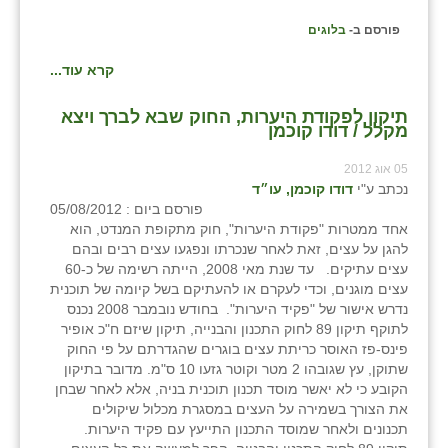
פורסם ב-
בלוגים
קרא עוד...
תיקון לפקודת היערות, החוק שבא לברך ויצא
מקלל / דודו קוכמן
05 אוג 2012
נכתב ע"י
דודו קוכמן, עו״ד
פורסם ביום : 05/08/2012
אחד ממטרות "פקודת היערות", חוק מתקופת המנדט, הוא
להגן על עצים, זאת לאחר שנכרתו ונפגעו עצים רבים ובהם
עצים עתיקים. עד שנת מאי 2008, הייתה רשימה של כ-60
עצים מוגנים, וכדי לעקרם או להעתיקם בשל קיומה של תוכנית
נדרש אישור של "פקיד היערות". בחודש נובמבר 2008 נכנס
לתוקף תיקון 89 לחוק התכנון והבנייה, תיקון שיזם ח"כ אופיר
פינס-פז האוסר כריתת עצים בוגרים שהגדרתם על פי החוק
שתוקן, עץ שגובהו 2 מטר וקוטר גזעו 10 ס"מ. מדובר בתיקון
הקובע כי לא יאשר מוסד תכנון תוכנית בניה, אלא לאחר שבחן
את הצורך בשמירה על העצים במסגרת מכלול שיקולים
תכנונים ולאחר שמוסד התכנון התייעץ עם פקיד היערות.