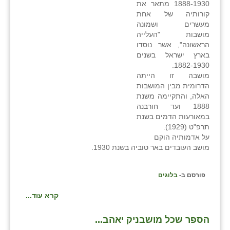
1888-1930 מתאר את
בני ציון
קורותיה של אחת
מעשרים ושמונה
בצרה
מושבות "העלייה
הראשונה", אשר נוסדו
בקעות
בארץ ישראל בשנים
1882-1930.
ֿגבעת שפירא
מושבה זו הייתה
הדרומית מבין המושבות
גן הדרום
האלה, והתקיימה משנת
1888 ועד חורבנה
גן השומרון
במאורעות הדמים בשנת
תרפ"ט (1929).
גני עם
על אדמותיה הוקם
מושב העובדים באר טוביה בשנת 1930.
גני יהודה
פורסם ב-
בלוגים
גנות
קרא עוד...
ורד יריחו
דקל
הספר שכל מושבניק יאהב...