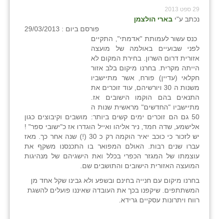
כפר הרי״ף
29 ספט 2013
נכתב ע"י
בארי הולצמן
כפר מישר
פורסם ביום : 29/03/2013
כנס עשור לעמותת "אדמתי", התקיים
כפר מע״ש
לפני שבועיים באולמה של מועצה
אזורית דרום השרון. בחירת המקום לא
כפר מרדכי
הייתה מקרית. בחרנו מיקום בלב אזור
חקלאי (עדיין) פורח, אשר מתיישביו
כפר סבא (אגרא)
משנות ה 30 ויורשיהם, עוד זוכרים את
התנאים בהם הוקמו הישובים אז.
כפר שמריהו
מתיישביו "החדשים" מראשית שנות ה
50 גם הם זוכרים ימים קשים ביותר: מושבים וקיבוצים כגון
מגשימים
אלישמע, שדה חמד, ניר אליהו ואייל הוגדרו אז כ"ישובי ספר" !
יש לזכור כי כוכב יאיר הוקמה רק כ 30 (!) שנה אחר כך. מאז
מישר
עברו שנים רבות. האולם המפואר בו התכנסנו משקף את
עוצמתו של המגזר הכפרי בכלל ואת הישגיהם של מנהיגות
מכורה
המועצה האזורית הישובים והתושבים שם.
בחרנו מיקום עם חנייה בחינם ובשפע ולא גבינו שקל אחד מן
מנחמיה
המשתתפים. שיקפנו בכך את העובדה שאיננו פועלים להשגת
רווח ויתרונות עסקיים גרידא.
נאות הכיכר