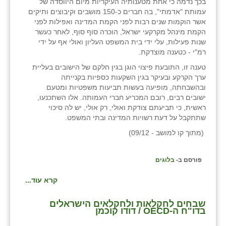
בכך נדמה כי אחת מטענותיה העיקריות מיום היווסדה של
עמותת "אדמתי", בה חברים כ-150 מושבים וקיבוצים ותיקים
אשר הוקמות שנים רבות לפני הקמת המדינה ואפילות לפני
הקמת מינהל מקרקעי ישראל, הוכרה סוף סוף, לאחר כעשר
שנות פעילות, עלי ידי בית המשפט העליון ואולי אף על ידי
רמ"י - כטענה מוצדקת.
טענה זו, התובעת פיצוי הוגן בגין חלקם של הישובים בעליית
ערך הקרקע ובעיקר בגין השקעות כספיות בקנייתה
ובהשבחתה, מופיעה בעשות תביעות משפטיות ומטעם
ישובים רבים, רובם המכריע חברי העמותה. אלו השתכנעו,
ראשית, כי תביעתם צודקת ואולי, רק אולי, יש לה סיכוי
שתתקבל על דעת רשויות המדינה ובתי המשפט.
(מתוך קו למושב - 09/12)
פורסם ב-
בלוגים
קרא עוד...
שבחים לחקלאות ולחקלאים הישראלים
בדו"ח ה-OECD / דודו קוכמן