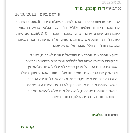
26 אוג 2012
נכתב ע"י
דודו קוכמן, עו״ד
פורסם ביום : 26/08/2012
לפני מס' שבועות פרסם הארגון לשיתוף פעולה ופיתוח (oecd ) בשיתוף
עם ארגון המזון והחקלאות (FAO) דו"ח על חקלאי ישראל בהשוואה
לעמיתיהם שארצותיהם חברים בארגון. ארגון ה-0 ECDמפרסם מעת
לעת דו"חות השוואתיים בתחומים שונים של המדינות החברות בארגון
ובמרבית הדו"חות הללו מצבה של ישראל עגום.
דווקא החקלאות והחקלאים הישראלים זוכים לשבחים, בניגוד
לביקורות חוזרות ונשנות של כלכלנים ועיתונאים מסוימים וקבועים ,
אשר גם הדו"ח הזה של ארגון ניטרלי לא יבלבל אותם מלהמשיך
ולהשמיץ את החקלאים. חשיבותם של דו"חות הארגון לשיתוף פעולה
הוא בהעברת מידע אובייקטיבי על מצבה של כל מדינה החברה
בארגון לעומת מדינות אחרות ובכך לעודד את המדינה הנמצאת
בפיגור בתחומים מסוימים, לפעול על מנת שלא להישאר מאחור
בתחומים הנבדקים כמו כלכלה, רווחה בריאות.
פורסם ב-
בלוגים
קרא עוד...