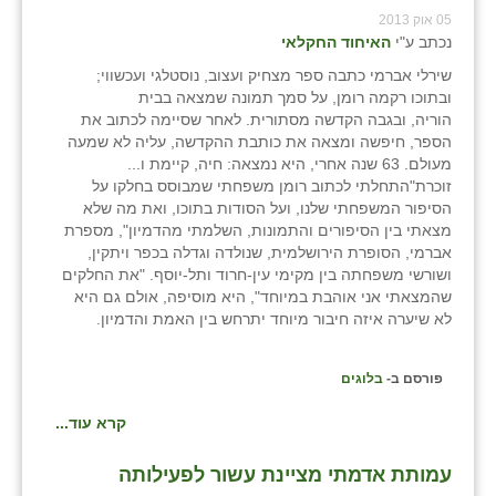
זוהר
05 אוק 2013
נכתב ע"י
האיחוד החקלאי
הדר עם
שירלי אברמי כתבה ספר מצחיק ועצוב, נוסטלגי ועכשווי;
ובתוכו רקמה רומן, על סמך תמונה שמצאה בבית
חבצלת השרון
הוריה, ובגבה הקדשה מסתורית. לאחר שסיימה לכתוב את
הספר, חיפשה ומצאה את כותבת ההקדשה, עליה לא שמעה
חמרה
מעולם. 63 שנה אחרי, היא נמצאה: חיה, קיימת ו...
זוכרת"התחלתי לכתוב רומן משפחתי שמבוסס בחלקו על
חרב לאת
הסיפור המשפחתי שלנו, ועל הסודות בתוכו, ואת מה שלא
מצאתי בין הסיפורים והתמונות, השלמתי מהדמיון", מספרת
יבול (מורג)
אברמי, הסופרת הירושלמית, שנולדה וגדלה בכפר ויתקין,
ושורשי משפחתה בין מקימי עין-חרוד ותל-יוסף. "את החלקים
יקנעם
שהמצאתי אני אוהבת במיוחד", היא מוסיפה, אולם גם היא
לא שיערה איזה חיבור מיוחד יתרחש בין האמת והדמיון.
כליל
יד השמונה
פורסם ב-
בלוגים
כפר אביב
קרא עוד...
כפר ביאליק
עמותת אדמתי מציינת עשור לפעילותה