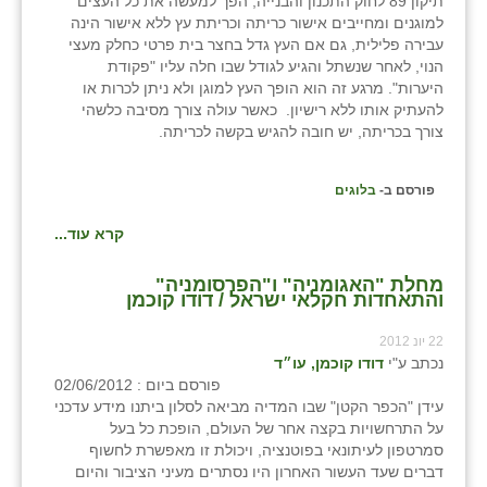
תיקון 89 לחוק התכנון והבנייה, הפך למעשה את כל העצים
למוגנים ומחייבים אישור כריתה וכריתת עץ ללא אישור הינה
עבירה פלילית, גם אם העץ גדל בחצר בית פרטי כחלק מעצי
הנוי, לאחר שנשתל והגיע לגודל שבו חלה עליו "פקודת
היערות". מרגע זה הוא הופך העץ למוגן ולא ניתן לכרות או
להעתיק אותו ללא רישיון. כאשר עולה צורך מסיבה כלשהי
צורך בכריתה, יש חובה להגיש בקשה לכריתה.
פורסם ב-
בלוגים
קרא עוד...
מחלת "האגומניה" ו"הפרסומניה"
והתאחדות חקלאי ישראל / דודו קוכמן
22 יונ 2012
נכתב ע"י
דודו קוכמן, עו״ד
פורסם ביום : 02/06/2012
עידן "הכפר הקטן" שבו המדיה מביאה לסלון ביתנו מידע עדכני
על התרחשויות בקצה אחר של העולם, הופכת כל בעל
סמרטפון לעיתונאי בפוטנציה, ויכולת זו מאפשרת לחשוף
דברים שעד העשור האחרון היו נסתרים מעיני הציבור והיום