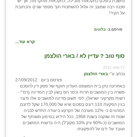
נחשבת בעולם כחקלאות מובילה, כחקלאות מתקדמת, אך יש
סכנה רבה שמצב זה עלול להשתנות תוך מספר שנים והכתובת
שבי ציון
על הקיר!.
שדה ורבורג
פורסם ב-
בלוגים
שדה צבי
קרא עוד...
שדמה
סוף טוב ? עדיין לא / בארי הולצמן
שכניה
27 ספט 2012
תלמי יוסף
נכתב ע"י
בארי הולצמן
פורסם ביום : 27/09/2012
בוסתן הגליל
באחרונה נתן בית המשפט העליון תוקף של פסק דין להסכם
פשרה בין המושבים חרות וכפר הס בשון לבין המדינה (רמ"י -
רשות מקרקעי ישראל), לפי תשם מדינה למושבים אלו פיצוי
בגין הפקעת 110 דונם בסכום שיא של 170,000 שקל לדונם,
המהווים כ- 12% מערכה של הקרקע ביעודה החדש לבניה.
שטח זה שנקנה בשנת 1958, ככל הידוע במימון משותף של
המושבים (כ-90% ורק 10% מקק"ל) היה ברשות המושבים
ועובד על ידם על להפקעתו.