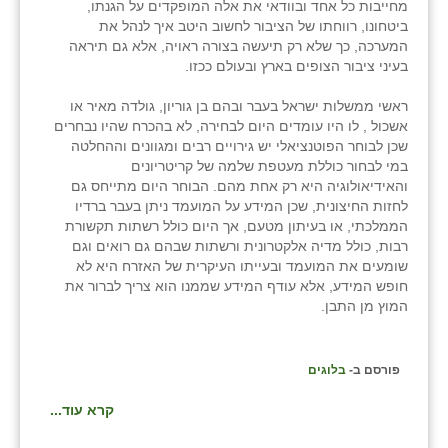
מחייבות כל אחד ובוודאי את אלה המופקדים על הגנתו,
ביטחונו, רווחתו של הציבור לחשוב היטב איך לנהל את
המערכה, כך שלא רק תיעשה בצורה ראויה, אלא גם תיראה
בעיני ציבור הצופים בארץ ובעולם ככזו.
ראשי ממשלות ישראל בעבר ובהם בן גוריון, גולדה מאיר או
אשכול , לו היו עומדים היום לבחירה, לא בהכרח שהיו נבחרים
שכן לבוחר הפוטנציאלי יש גירויים רבים ומגוונים וההחלטה
במי לבחור כוללת מעטפת שלמה של קריטריונים
והאידיאולוגיה היא רק אחת מהם. הבוחר היום מתייחס גם
לחזות החיצונית, שכן המידע על המועמד ניתן בעבר ברדיו
הממלכתי, או בעיתון מטעם, אך היום כולל רשתות תקשורת
רבות, כולל מדיה אלקטרונית ורשתות שבהם גם רואים וגם
שומעים את המועמד ובעייתו העיקרית של האזרח היא לא
חופש המידע, אלא עודף המידע שממנו הוא צריך לברור את
המוץ מן התבן.
פורסם ב-
בלוגים
קרא עוד...