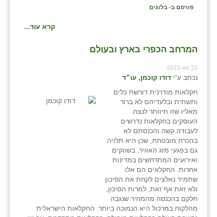
נווה אטי״ב
פורסם ב-
בלוגים
נהריה (אג״ש)
קרא עוד...
ניר צבי
המרחב הכפרי בארץ ובעולם
עין חצבה
22 אוג 2013
נכתב ע"י
דודו קוכמן, עו״ד
עין תמר
חקלאות מודרנית דורשת כלים
עמרים
ותשתית ובלעדיהם לא ברור
מאליו שזו תיוותר לנצח.
קורנית
העוסקים בחקלאות נדרשים
לעבודה קשה והכנסתם לא
קלחים
בהכרח מובטחת, שכן היא תלויה
גם בפגעי מזג האוויר, בשווקים
רועי
ואירועים המתרחשים במדינות
אחרות. החקלאים הם אלו
רימונים
שתמיד נאלצים לקחת את הסיכון
ולא זאת אף זאת, למרות הסיכון,
רמות השבים
חלקם בהכנסה מהמחיר שנגבה
מהלקוח במרכול היא הנמוכה ביותר. החקלאות הישראלית
רמת הדר